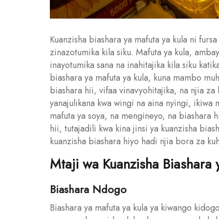
Kuanzisha biashara ya mafuta ya kula ni fursa
zinazotumika kila siku. Mafuta ya kula, amba
inayotumika sana na inahitajika kila siku kati
biashara ya mafuta ya kula, kuna mambo muhi
biashara hii, vifaa vinavyohitajika, na njia za
yanajulikana kwa wingi na aina nyingi, ikiwa 
mafuta ya soya, na mengineyo, na biashara hi
hii, tutajadili kwa kina jinsi ya kuanzisha bia
kuanzisha biashara hiyo hadi njia bora za kuh
Mtaji wa Kuanzisha Biashara 
Biashara Ndogo
Biashara ya mafuta ya kula ya kiwango kido