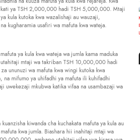
fadhia na kuuza mafuta ya kula kwa rejareja. Kwa
a kati ya TSH 2,000,000 hadi TSH 5,000,000. Mtaji
a kula kutoka kwa wazalishaji au wauzaji,
 na kugharamia usafiri wa mafuta kwa wateja.
 mafuta ya kula kwa wateja wa jumla kama maduka
tahitaji mtaji wa takriban TSH 10,000,000 hadi
a ununuzi wa mafuta kwa wingi kutoka kwa
, na mifumo ya uhifadhi ya mafuta ili kuhifadhi
aji uwekezaji mkubwa katika vifaa na usambazaji wa
a kuanzisha kiwanda cha kuchakata mafuta ya kula au
uta kwa jumla. Biashara hii inahitaji mtaji wa
0,000,000, ambapo utahitaji vifaa vya kisasa vya