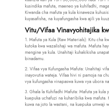
kusindika mafuta, maeneo ya kuhifadhi, maga
Kiwanda cha mafuta ya kula kinaweza kuhusis
kuyasafisha, na kuyafungasha kwa ajili ya kuu
Vitu/Vifaa Vinavyohitajika k
1. Mafuta ya Kula (Raw Materials): Kitu cha k
kutoka kwa wazalishaji wa mafuta. Mafuta hay
mengine ya kula. Unahitaji kuhakikisha unap
binadamu.
2. Vifaa vya Kufungasha Mafuta: Unahitaji vif
inayovutia wateja. Vifaa hivi ni pamoja na c
vya kufungasha vinapaswa kuwa vya ubora na
3. Ghala la Kuhifadhi Mafuta: Mafuta ya kula y
kuepuka uchafuzi na kuharibika kwa mafuta. Hi
kuwa na joto la wastani, na kuepuka umwaji 