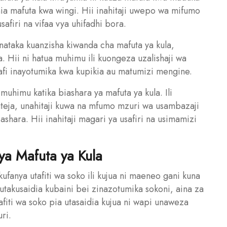
 mafuta kwa wingi. Hii inahitaji uwepo wa mifumo
afiri na vifaa vya uhifadhi bora.
nataka kuanzisha kiwanda cha mafuta ya kula,
. Hii ni hatua muhimu ili kuongeza uzalishaji wa
 safi inayotumika kwa kupikia au matumizi mengine.
muhimu katika biashara ya mafuta ya kula. Ili
teja, unahitaji kuwa na mfumo mzuri wa usambazaji
shara. Hii inahitaji magari ya usafiri na usimamizi
ya Mafuta ya Kula
kufanya utafiti wa soko ili kujua ni maeneo gani kuna
 utakusaidia kubaini bei zinazotumika sokoni, aina za
afiti wa soko pia utasaidia kujua ni wapi unaweza
ri.