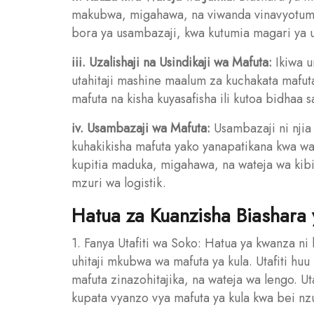
makubwa, migahawa, na viwanda vinavyotumia
bora ya usambazaji, kwa kutumia magari ya us
iii. Uzalishaji na Usindikaji wa Mafuta:
Ikiwa u
utahitaji mashine maalum za kuchakata mafuta
mafuta na kisha kuyasafisha ili kutoa bidhaa
iv. Usambazaji wa Mafuta:
Usambazaji ni njia 
kuhakikisha mafuta yako yanapatikana kwa wa
kupitia maduka, migahawa, na wateja wa kibia
mzuri wa logistik.
Hatua za Kuanzisha Biashara 
1. Fanya Utafiti wa Soko: Hatua ya kwanza ni 
uhitaji mkubwa wa mafuta ya kula. Utafiti huu
mafuta zinazohitajika, na wateja wa lengo. Ut
kupata vyanzo vya mafuta ya kula kwa bei nzu