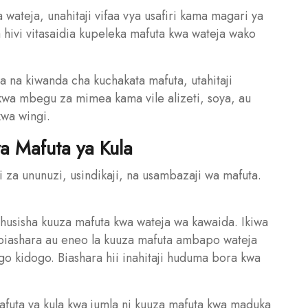
 wateja, unahitaji vifaa vya usafiri kama magari ya
 hivi vitasaidia kupeleka mafuta kwa wateja wako
a na kiwanda cha kuchakata mafuta, utahitaji
kwa mbegu za mimea kama vile alizeti, soya, au
kwa wingi.
a Mafuta ya Kula
i za ununuzi, usindikaji, na usambazaji wa mafuta.
ahusisha kuuza mafuta kwa wateja wa kawaida. Ikiwa
a biashara au eneo la kuuza mafuta ambapo wateja
o kidogo. Biashara hii inahitaji huduma bora kwa
afuta ya kula kwa jumla ni kuuza mafuta kwa maduka