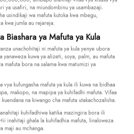
ri ya usafiri, na miundombinu ya usambazaji.
ha usindikaji wa mafuta kutoka kwa mbegu,
za kwa jumla au rejareja.
wa Biashara ya Mafuta ya Kula
wanza unachohitaji ni mafuta ya kula yenye ubora
a yanaweza kuwa ya alizeti, soya, palm, au mafuta
ata mafuta bora na salama kwa matumizi ya
aa vya kufungasha mafuta ya kula ili kuwa na bidhaa
hupa, makopo, na mapipa ya kuhifadhi mafuta. Vifaa
 kuendana na kiwango cha mafuta utakachozalisha.
anahitaji kuhifadhiwa katika mazingira bora ili
i inahitaji ghala la kuhifadhia mafuta, linaloweza
wa maji au mchanga.