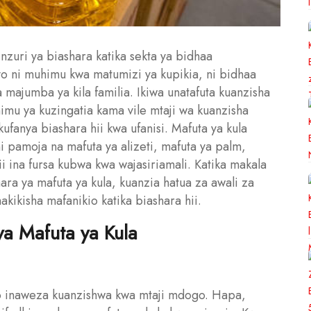
 nzuri ya biashara katika sekta ya bidhaa
yo ni muhimu kwa matumizi ya kupikia, ni bidhaa
ka majumba ya kila familia. Ikiwa unatafuta kuanzisha
mu ya kuzingatia kama vile mtaji wa kuanzisha
 kufanya biashara hii kwa ufanisi. Mafuta ya kula
ni pamoja na mafuta ya alizeti, mafuta ya palm,
i ina fursa kubwa kwa wajasiriamali. Katika makala
shara ya mafuta ya kula, kuanzia hatua za awali za
akikisha mafanikio katika biashara hii.
ya Mafuta ya Kula
go inaweza kuanzishwa kwa mtaji mdogo. Hapa,