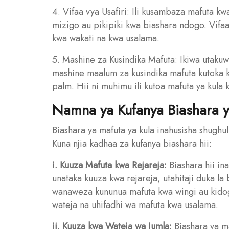
4. Vifaa vya Usafiri: Ili kusambaza mafuta kwa
mizigo au pikipiki kwa biashara ndogo. Vifaa
kwa wakati na kwa usalama.
5. Mashine za Kusindika Mafuta: Ikiwa utakuw
mashine maalum za kusindika mafuta kutoka 
palm. Hii ni muhimu ili kutoa mafuta ya kula 
Namna ya Kufanya Biashara y
Biashara ya mafuta ya kula inahusisha shughul
Kuna njia kadhaa za kufanya biashara hii:
i. Kuuza Mafuta kwa Rejareja:
Biashara hii in
unataka kuuza kwa rejareja, utahitaji duka l
wanaweza kununua mafuta kwa wingi au kidog
wateja na uhifadhi wa mafuta kwa usalama.
ii. Kuuza kwa Wateja wa Jumla:
Biashara ya m