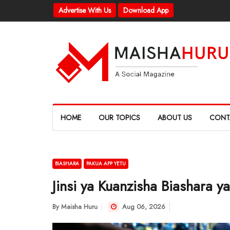
Advertise With Us
Download App
HOME
OUR TOPICS
ABOUT US
CONT
BIASHARA
PAKUA APP YETU
Jinsi ya Kuanzisha Biashara y
By
Maisha Huru
Aug 06, 2026