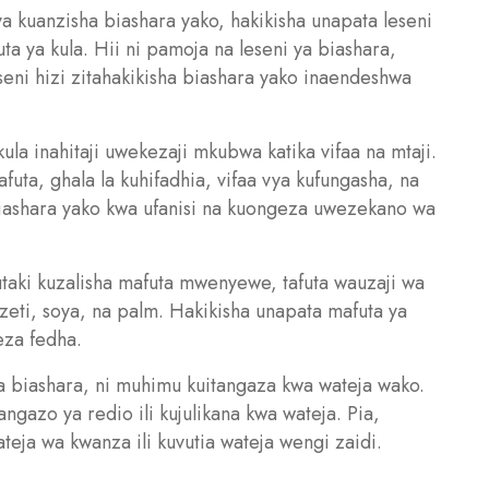
ya kuanzisha biashara yako, hakikisha unapata leseni
uta ya kula. Hii ni pamoja na leseni ya biashara,
eseni hizi zitahakikisha biashara yako inaendeshwa
kula inahitaji uwekezaji mkubwa katika vifaa na mtaji.
afuta, ghala la kuhifadhia, vifaa vya kufungasha, na
 biashara yako kwa ufanisi na kuongeza uwezekano wa
utaki kuzalisha mafuta mwenyewe, tafuta wauzaji wa
izeti, soya, na palm. Hakikisha unapata mafuta ya
eza fedha.
a biashara, ni muhimu kuitangaza kwa wateja wako.
gazo ya redio ili kujulikana kwa wateja. Pia,
eja wa kwanza ili kuvutia wateja wengi zaidi.