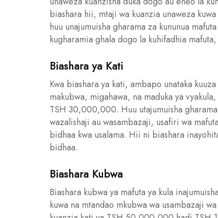
unaweza kuanzisha duka dogo au eneo la kuhi
biashara hii, mtaji wa kuanzia unaweza kuw
huu unajumuisha gharama za kununua mafuta y
kugharamia ghala dogo la kuhifadhia mafuta,
Biashara ya Kati
Kwa biashara ya kati, ambapo unataka kuuza
makubwa, migahawa, na maduka ya vyakula, u
TSH 30,000,000. Huu utajumuisha gharama z
wazalishaji au wasambazaji, usafiri wa mafuta
bidhaa kwa usalama. Hii ni biashara inayohit
bidhaa.
Biashara Kubwa
Biashara kubwa ya mafuta ya kula inajumuish
kuwa na mtandao mkubwa wa usambazaji wa maf
kuanzia kati ya TSH 50,000,000 hadi TSH 10