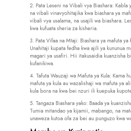
2. Pata Leseni na Vibali vya Biashara: Kabla 
na vibali vinavyohitajika kwa biashara ya maf
vibali vya usalama, na usajili wa biashara. L
kwa kufuata sheria za kisheria.
3. Pata Vifaa na Mtaji: Biashara ya mafuta ya 
Unahitaji kupata fedha kwa ajili ya kununua m
magari ya usafiri. Hii itakusaidia kuanzisha
kufanikiwa.
4. Tafuta Wauzaji wa Mafuta ya Kula: Kama h
mafuta ya kula au wazalishaji wa mafuta ya al
kula bora na kwa bei nzuri ili kuepuka kupot
5. Tangaza Biashara yako: Baada ya kuanzish
Tumia mitandao ya kijamii, mabango, na matan
unaweza kutoa ofa za bei au punguzo kwa wat