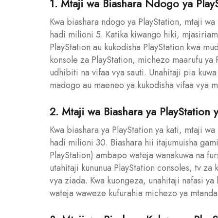
1. Mtaji wa Biashara Ndogo ya PlayS
Kwa biashara ndogo ya PlayStation, mtaji wa 
hadi milioni 5. Katika kiwango hiki, mjasiria
PlayStation au kukodisha PlayStation kwa mud
konsole za PlayStation, michezo maarufu ya Pl
udhibiti na vifaa vya sauti. Unahitaji pia ku
madogo au maeneo ya kukodisha vifaa vya m
2. Mtaji wa Biashara ya PlayStation y
Kwa biashara ya PlayStation ya kati, mtaji wa
hadi milioni 30. Biashara hii itajumuisha g
PlayStation) ambapo wateja wanakuwa na fur
utahitaji kununua PlayStation consoles, tv za k
vya ziada. Kwa kuongeza, unahitaji nafasi ya
wateja waweze kufurahia michezo ya mtanda