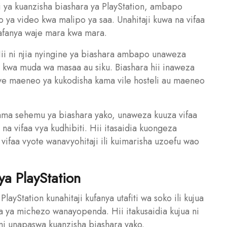
ri ya kuanzisha biashara ya PlayStation, ambapo
 ya video kwa malipo ya saa. Unahitaji kuwa na vifaa
wafanya waje mara kwa mara.
ii ni njia nyingine ya biashara ambapo unaweza
 kwa muda wa masaa au siku. Biashara hii inaweza
ye maeneo ya kukodisha kama vile hosteli au maeneo
ama sehemu ya biashara yako, unaweza kuuza vifaa
 na vifaa vya kudhibiti. Hii itasaidia kuongeza
ifaa vyote wanavyohitaji ili kuimarisha uzoefu wao
ya PlayStation
layStation kunahitaji kufanya utafiti wa soko ili kujua
a ya michezo wanayopenda. Hii itakusaidia kujua ni
ani unapaswa kuanzisha biashara yako.