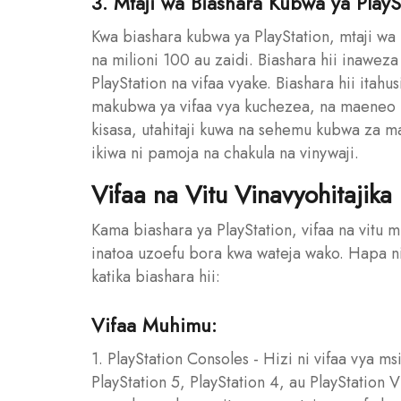
3. Mtaji wa Biashara Kubwa ya PlayS
Kwa biashara kubwa ya PlayStation, mtaji wa 
na milioni 100 au zaidi. Biashara hii inawe
PlayStation na vifaa vyake. Biashara hii itah
makubwa ya vifaa vya kuchezea, na maeneo 
kisasa, utahitaji kuwa na sehemu kubwa za 
ikiwa ni pamoja na chakula na vinywaji.
Vifaa na Vitu Vinavyohitajika
Kama biashara ya PlayStation, vifaa na vitu m
inatoa uzoefu bora kwa wateja wako. Hapa ni 
katika biashara hii:
Vifaa Muhimu:
1. PlayStation Consoles - Hizi ni vifaa vya ms
PlayStation 5, PlayStation 4, au PlayStation 