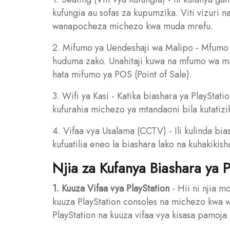
kufungia au sofas za kupumzika. Viti vizuri 
wanapocheza michezo kwa muda mrefu.
2. Mifumo ya Uendeshaji wa Malipo - Mfumo 
huduma zako. Unahitaji kuwa na mfumo wa mali
hata mifumo ya POS (Point of Sale).
3. Wifi ya Kasi - Katika biashara ya PlayStati
kufurahia michezo ya mtandaoni bila kutatizi
4. Vifaa vya Usalama (CCTV) - Ili kulinda bi
kufuatilia eneo la biashara lako na kuhakikis
Njia za Kufanya Biashara ya P
1. Kuuza Vifaa vya PlayStation
- Hii ni njia m
kuuza PlayStation consoles na michezo kwa w
PlayStation na kuuza vifaa vya kisasa pamoj