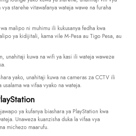
na vya starehe vitawafanya wateja wawe na furaha
wa malipo ni muhimu ili kukusanya fedha kwa
po ya kidijitali, kama vile M-Pesa au Tigo Pesa, au
on, unahitaji kuwa na wifi ya kasi ili wateja waweze
ka.
ashara yako, unahitaji kuwa na cameras za CCTV ili
ha usalama wa vifaa vyako na wateja.
layStation
ojawapo ya kufanya biashara ya PlayStation kwa
ateja. Unaweza kuanzisha duka la vifaa vya
a na michezo maarufu.