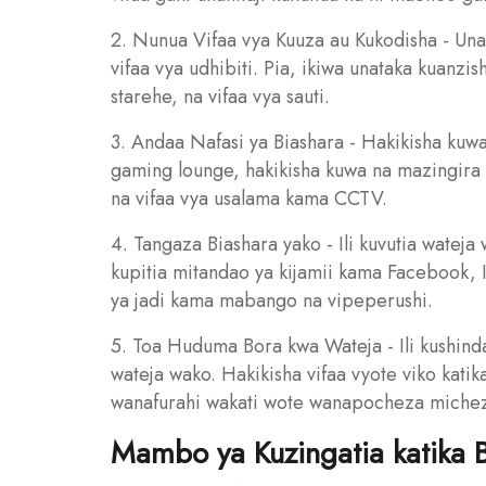
2. Nunua Vifaa vya Kuuza au Kukodisha - Unah
vifaa vya udhibiti. Pia, ikiwa unataka kuanzis
starehe, na vifaa vya sauti.
3. Andaa Nafasi ya Biashara - Hakikisha kuwa
gaming lounge, hakikisha kuwa na mazingira m
na vifaa vya usalama kama CCTV.
4. Tangaza Biashara yako - Ili kuvutia watej
kupitia mitandao ya kijamii kama Facebook, 
ya jadi kama mabango na vipeperushi.
5. Toa Huduma Bora kwa Wateja - Ili kushin
wateja wako. Hakikisha vifaa vyote viko kati
wanafurahi wakati wote wanapocheza miche
Mambo ya Kuzingatia katika B