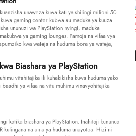
tation
kuanzisha unaweza kuwa kati ya shilingi milioni 50
za kuwa gaming center kubwa au maduka ya kuuza
usisha ununuzi wa PlayStation nyingi, maduka
makubwa ya gaming lounges. Pamoja na vifaa vya
mapumziko kwa wateja na huduma bora ya wateja,
 kwa Biashara ya PlayStation
uhimu vitahitajika ili kuhakikisha kuwa huduma yako
baadhi ya vifaa na vitu muhimu vinavyohitajika
ingi katika biashara ya PlayStation. Inahitaji kununua
VR kulingana na aina ya huduma unayotoa. Hizi ni