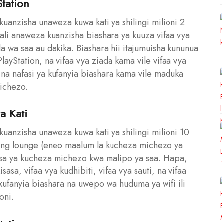
tation
kuanzisha unaweza kuwa kati ya shilingi milioni 2
mali anaweza kuanzisha biashara ya kuuza vifaa vya
a wa saa au dakika. Biashara hii itajumuisha kununua
ayStation, na vifaa vya ziada kama vile vifaa vya
wa na nafasi ya kufanyia biashara kama vile maduka
ichezo.
a Kati
 kuanzisha unaweza kuwa kati ya shilingi milioni 10
aming lounge (eneo maalum la kucheza michezo ya
sa ya kucheza michezo kwa malipo ya saa. Hapa,
isasa, vifaa vya kudhibiti, vifaa vya sauti, na vifaa
 kufanyia biashara na uwepo wa huduma ya wifi ili
oni.