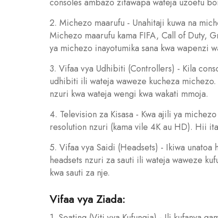
consoles ambazo zitawapa wateja uzoefu bo
2. Michezo maarufu - Unahitaji kuwa na miche
Michezo maarufu kama FIFA, Call of Duty, 
ya michezo inayotumika sana kwa wapenzi wa
3. Vifaa vya Udhibiti (Controllers) - Kila cons
udhibiti ili wateja waweze kucheza michezo. 
nzuri kwa wateja wengi kwa wakati mmoja.
4. Television za Kisasa - Kwa ajili ya michezo
resolution nzuri (kama vile 4K au HD). Hii i
5. Vifaa vya Saidi (Headsets) - Ikiwa unatoa
headsets nzuri za sauti ili wateja waweze ku
kwa sauti za nje.
Vifaa vya Ziada:
1. Seating (Viti vya Kufungia) - Ili kufanya g