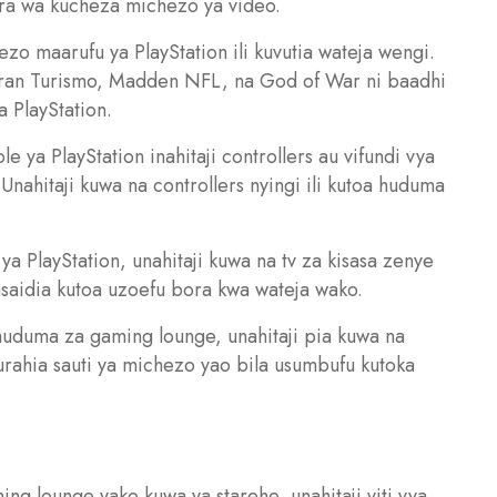
ra wa kucheza michezo ya video.
zo maarufu ya PlayStation ili kuvutia wateja wengi.
Gran Turismo, Madden NFL, na God of War ni baadhi
 PlayStation.
ole ya PlayStation inahitaji controllers au vifundi vya
Unahitaji kuwa na controllers nyingi ili kutoa huduma
 ya PlayStation, unahitaji kuwa na tv za kisasa zenye
tasaidia kutoa uzoefu bora kwa wateja wako.
 huduma za gaming lounge, unahitaji pia kuwa na
furahia sauti ya michezo yao bila usumbufu kutoka
aming lounge yako kuwa ya starehe, unahitaji viti vya