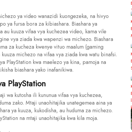
michezo ya video wanazidi kuongezeka, na hivyo
o ya fursa bora za kibiashara. Biashara ya
ha au kuuza vifaa vya kuchezea video, kama vile
ingine vya ziada kwa wapenzi wa michezo. Biashara
uduma za kucheza kwenye vituo maalum (gaming
a kuuza michezo na vifaa vya ziada kwa watu binafsi.
 ya PlayStation kwa maelezo ya kina, pamoja na
kisha biashara yako inafanikiwa.
a PlayStation
taji wa kutosha ili kununua vifaa vya kuchezea,
duma zako. Mtaji unaohitajika unategemea aina ya
shara ya kuuza, kukodisha, au huduma za michezo.
yStation na mtaji unaohitajika kwa kila moja.