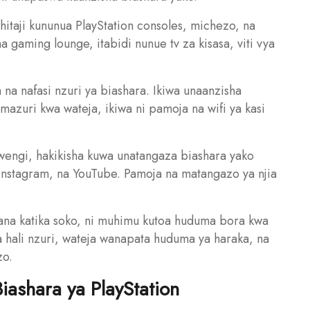
itaji kununua PlayStation consoles, michezo, na
ha gaming lounge, itabidi nunue tv za kisasa, viti vya
 na nafasi nzuri ya biashara. Ikiwa unaanzisha
azuri kwa wateja, ikiwa ni pamoja na wifi ya kasi
a wengi, hakikisha kuwa unatangaza biashara yako
Instagram, na YouTube. Pamoja na matangazo ya njia
dana katika soko, ni muhimu kutoa huduma bora kwa
ka hali nzuri, wateja wanapata huduma ya haraka, na
zo.
iashara ya PlayStation