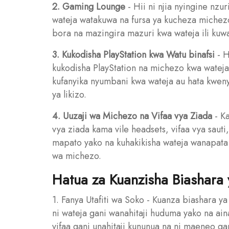
2. Gaming Lounge
- Hii ni njia nyingine nzu
wateja watakuwa na fursa ya kucheza michezo
bora na mazingira mazuri kwa wateja ili ku
3. Kukodisha PlayStation kwa Watu binafsi
- H
kukodisha PlayStation na michezo kwa wateja
kufanyika nyumbani kwa wateja au hata kwen
ya likizo.
4. Uuzaji wa Michezo na Vifaa vya Ziada
- K
vya ziada kama vile headsets, vifaa vya sauti,
mapato yako na kuhakikisha wateja wanapata v
wa michezo.
Hatua za Kuanzisha Biashara 
1. Fanya Utafiti wa Soko - Kuanza biashara ya P
ni wateja gani wanahitaji huduma yako na ain
vifaa gani unahitaji kununua na ni maeneo g