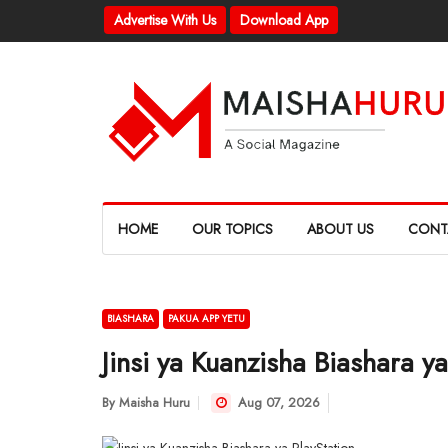
Advertise With Us
Download App
HOME
OUR TOPICS
ABOUT US
CONT
BIASHARA
PAKUA APP YETU
Jinsi ya Kuanzisha Biashara ya
By
Maisha Huru
Aug 07, 2026