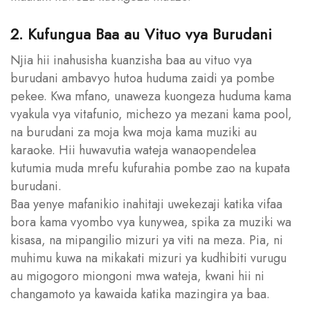
2. Kufungua Baa au Vituo vya Burudani
Njia hii inahusisha kuanzisha baa au vituo vya
burudani ambavyo hutoa huduma zaidi ya pombe
pekee. Kwa mfano, unaweza kuongeza huduma kama
vyakula vya vitafunio, michezo ya mezani kama pool,
na burudani za moja kwa moja kama muziki au
karaoke. Hii huwavutia wateja wanaopendelea
kutumia muda mrefu kufurahia pombe zao na kupata
burudani.
Baa yenye mafanikio inahitaji uwekezaji katika vifaa
bora kama vyombo vya kunywea, spika za muziki wa
kisasa, na mipangilio mizuri ya viti na meza. Pia, ni
muhimu kuwa na mikakati mizuri ya kudhibiti vurugu
au migogoro miongoni mwa wateja, kwani hii ni
changamoto ya kawaida katika mazingira ya baa.