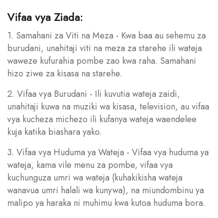
Vifaa vya Ziada:
1. Samahani za Viti na Meza - Kwa baa au sehemu za
burudani, unahitaji viti na meza za starehe ili wateja
waweze kufurahia pombe zao kwa raha. Samahani
hizo ziwe za kisasa na starehe.
2. Vifaa vya Burudani - Ili kuvutia wateja zaidi,
unahitaji kuwa na muziki wa kisasa, television, au vifaa
vya kucheza michezo ili kufanya wateja waendelee
kuja katika biashara yako.
3. Vifaa vya Huduma ya Wateja - Vifaa vya huduma ya
wateja, kama vile menu za pombe, vifaa vya
kuchunguza umri wa wateja (kuhakikisha wateja
wanavua umri halali wa kunywa), na miundombinu ya
malipo ya haraka ni muhimu kwa kutoa huduma bora.