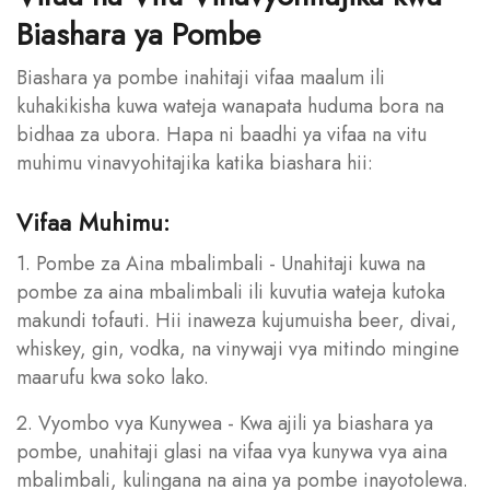
Biashara ya Pombe
Biashara ya pombe inahitaji vifaa maalum ili
kuhakikisha kuwa wateja wanapata huduma bora na
bidhaa za ubora. Hapa ni baadhi ya vifaa na vitu
muhimu vinavyohitajika katika biashara hii:
Vifaa Muhimu:
1. Pombe za Aina mbalimbali - Unahitaji kuwa na
pombe za aina mbalimbali ili kuvutia wateja kutoka
makundi tofauti. Hii inaweza kujumuisha beer, divai,
whiskey, gin, vodka, na vinywaji vya mitindo mingine
maarufu kwa soko lako.
2. Vyombo vya Kunywea - Kwa ajili ya biashara ya
pombe, unahitaji glasi na vifaa vya kunywa vya aina
mbalimbali, kulingana na aina ya pombe inayotolewa.