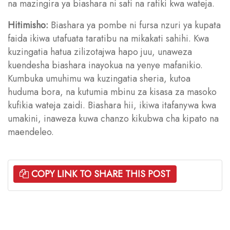
na mazingira ya biashara ni safi na rafiki kwa wateja.
Hitimisho:
Biashara ya pombe ni fursa nzuri ya kupata
faida ikiwa utafuata taratibu na mikakati sahihi. Kwa
kuzingatia hatua zilizotajwa hapo juu, unaweza
kuendesha biashara inayokua na yenye mafanikio.
Kumbuka umuhimu wa kuzingatia sheria, kutoa
huduma bora, na kutumia mbinu za kisasa za masoko
kufikia wateja zaidi. Biashara hii, ikiwa itafanywa kwa
umakini, inaweza kuwa chanzo kikubwa cha kipato na
maendeleo.
COPY LINK TO SHARE THIS POST