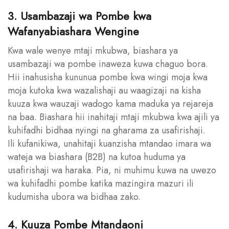
3. Usambazaji wa Pombe kwa
Wafanyabiashara Wengine
Kwa wale wenye mtaji mkubwa, biashara ya
usambazaji wa pombe inaweza kuwa chaguo bora.
Hii inahusisha kununua pombe kwa wingi moja kwa
moja kutoka kwa wazalishaji au waagizaji na kisha
kuuza kwa wauzaji wadogo kama maduka ya rejareja
na baa. Biashara hii inahitaji mtaji mkubwa kwa ajili ya
kuhifadhi bidhaa nyingi na gharama za usafirishaji.
Ili kufanikiwa, unahitaji kuanzisha mtandao imara wa
wateja wa biashara (B2B) na kutoa huduma ya
usafirishaji wa haraka. Pia, ni muhimu kuwa na uwezo
wa kuhifadhi pombe katika mazingira mazuri ili
kudumisha ubora wa bidhaa zako.
4. Kuuza Pombe Mtandaoni