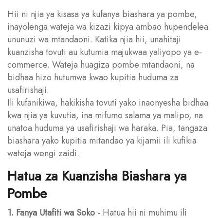
Hii ni njia ya kisasa ya kufanya biashara ya pombe,
inayolenga wateja wa kizazi kipya ambao hupendelea
ununuzi wa mtandaoni. Katika njia hii, unahitaji
kuanzisha tovuti au kutumia majukwaa yaliyopo ya e-
commerce. Wateja huagiza pombe mtandaoni, na
bidhaa hizo hutumwa kwao kupitia huduma za
usafirishaji.
Ili kufanikiwa, hakikisha tovuti yako inaonyesha bidhaa
kwa njia ya kuvutia, ina mifumo salama ya malipo, na
unatoa huduma ya usafirishaji wa haraka. Pia, tangaza
biashara yako kupitia mitandao ya kijamii ili kufikia
wateja wengi zaidi.
Hatua za Kuanzisha Biashara ya
Pombe
1. Fanya Utafiti wa Soko
- Hatua hii ni muhimu ili