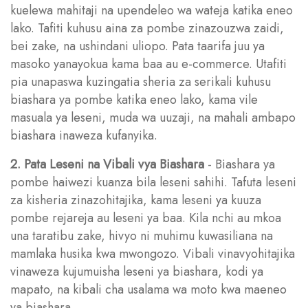
kuelewa mahitaji na upendeleo wa wateja katika eneo
lako. Tafiti kuhusu aina za pombe zinazouzwa zaidi,
bei zake, na ushindani uliopo. Pata taarifa juu ya
masoko yanayokua kama baa au e-commerce. Utafiti
pia unapaswa kuzingatia sheria za serikali kuhusu
biashara ya pombe katika eneo lako, kama vile
masuala ya leseni, muda wa uuzaji, na mahali ambapo
biashara inaweza kufanyika.
2. Pata Leseni na Vibali vya Biashara
- Biashara ya
pombe haiwezi kuanza bila leseni sahihi. Tafuta leseni
za kisheria zinazohitajika, kama leseni ya kuuza
pombe rejareja au leseni ya baa. Kila nchi au mkoa
una taratibu zake, hivyo ni muhimu kuwasiliana na
mamlaka husika kwa mwongozo. Vibali vinavyohitajika
vinaweza kujumuisha leseni ya biashara, kodi ya
mapato, na kibali cha usalama wa moto kwa maeneo
ya biashara.