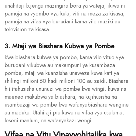
unahitaji kujenga mazingira bora ya wateja, ikiwa ni
pamoja na vyombo vya kula, viti na meza za kisasa,
pamoja na vifaa vya burudani kama vile muziki au
television za kisasa.
3. Mtaji wa Biashara Kubwa ya Pombe
Kwa biashara kubwa ya pombe, kama vile vituo vya
burudani vikubwa au makampuni ya kusambaza
pombe, mtaji wa kuanzisha unaweza kuwa kati ya
shilingi milioni 50 hadi milioni 100 au zaidi. Biashara
hii itahusisha ununuzi wa pombe kwa wingi, kuwa na
maeneo makubwa ya biashara, na kujihusisha na
usambazaji wa pombe kwa wafanyabiashara wengine
au maduka. Utahitaji pia kuwa na vifaa vya usalama,
leseni maalum, na wafanyakazi wengi.
Vifaa na Vitu Vinavyohitajika kwa