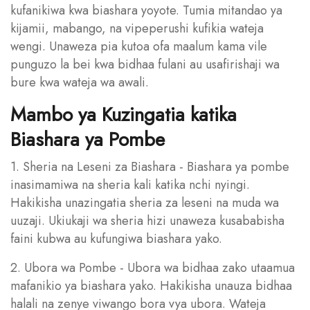
kufanikiwa kwa biashara yoyote. Tumia mitandao ya
kijamii, mabango, na vipeperushi kufikia wateja
wengi. Unaweza pia kutoa ofa maalum kama vile
punguzo la bei kwa bidhaa fulani au usafirishaji wa
bure kwa wateja wa awali.
Mambo ya Kuzingatia katika
Biashara ya Pombe
1. Sheria na Leseni za Biashara - Biashara ya pombe
inasimamiwa na sheria kali katika nchi nyingi.
Hakikisha unazingatia sheria za leseni na muda wa
uuzaji. Ukiukaji wa sheria hizi unaweza kusababisha
faini kubwa au kufungiwa biashara yako.
2. Ubora wa Pombe - Ubora wa bidhaa zako utaamua
mafanikio ya biashara yako. Hakikisha unauza bidhaa
halali na zenye viwango bora vya ubora. Wateja