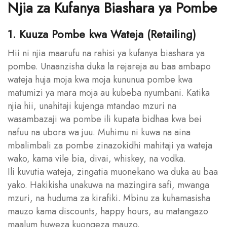
Njia za Kufanya Biashara ya Pombe
1. Kuuza Pombe kwa Wateja (Retailing)
Hii ni njia maarufu na rahisi ya kufanya biashara ya
pombe. Unaanzisha duka la rejareja au baa ambapo
wateja huja moja kwa moja kununua pombe kwa
matumizi ya mara moja au kubeba nyumbani. Katika
njia hii, unahitaji kujenga mtandao mzuri na
wasambazaji wa pombe ili kupata bidhaa kwa bei
nafuu na ubora wa juu. Muhimu ni kuwa na aina
mbalimbali za pombe zinazokidhi mahitaji ya wateja
wako, kama vile bia, divai, whiskey, na vodka.
Ili kuvutia wateja, zingatia muonekano wa duka au baa
yako. Hakikisha unakuwa na mazingira safi, mwanga
mzuri, na huduma za kirafiki. Mbinu za kuhamasisha
mauzo kama discounts, happy hours, au matangazo
maalum huweza kuongeza mauzo.