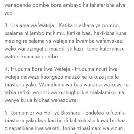
wanapenda pombe bora ambayo haitahatarisha afya
yao.
3. Usalama wa Wateja - Katika biashara ya pombe,
usalama ni jambo muhimu. Katika baa, hakikisha kuna
mazingira salama ya wateja na kwamba wafanyakazi
wako wanazingatia maadili ya kazi, kama kutoruhusu
watoto kununua pombe.
4. Huduma Bora kwa Wateja - Huduma nzuri kwa
wateja inaweza kuongeza mauzo na kukuza jina la
biashara yako. Wahudumu wa baa wanapaswa kuwa na
tabia rafiki, wepesi wa kushughulikia malalamiko, na
wenye kujua bidhaa wanazouza.
5. Usimamizi wa Hali ya Biashara - Endelea kufuatilia
biashara yako kwa karibu ili kuhakikisha kuwa bidhaa
zinapatikana kwa wakati, fedha zinasimamiwa vizuri,