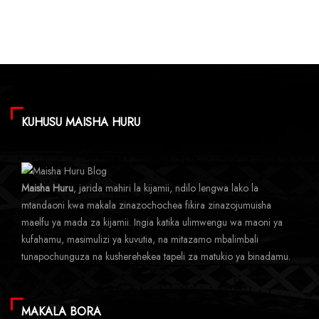
KUHUSU MAISHA HURU
Maisha Huru
, jarida mahiri la kijamii, ndilo lengwa lako la
mtandaoni kwa makala zinazochochea fikira zinazojumuisha
maelfu ya mada za kijamii. Ingia katika ulimwengu wa maoni ya
kufahamu, masimulizi ya kuvutia, na mitazamo mbalimbali
tunapochunguza na kusherehekea tapeli za matukio ya binadamu.
MAKALA BORA