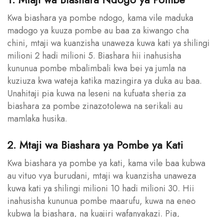
Kwa biashara ya pombe ndogo, kama vile maduka
madogo ya kuuza pombe au baa za kiwango cha
chini, mtaji wa kuanzisha unaweza kuwa kati ya shilingi
milioni 2 hadi milioni 5. Biashara hii inahusisha
kununua pombe mbalimbali kwa bei ya jumla na
kuziuza kwa wateja katika mazingira ya duka au baa.
Unahitaji pia kuwa na leseni na kufuata sheria za
biashara za pombe zinazotolewa na serikali au
mamlaka husika.
2. Mtaji wa Biashara ya Pombe ya Kati
Kwa biashara ya pombe ya kati, kama vile baa kubwa
au vituo vya burudani, mtaji wa kuanzisha unaweza
kuwa kati ya shilingi milioni 10 hadi milioni 30. Hii
inahusisha kununua pombe maarufu, kuwa na eneo
kubwa la biashara, na kuajiri wafanyakazi. Pia,