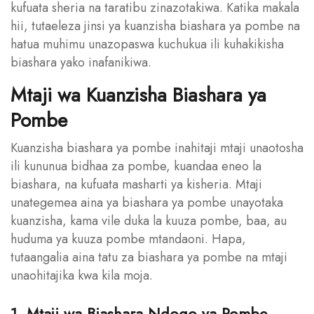
kufuata sheria na taratibu zinazotakiwa. Katika makala
hii, tutaeleza jinsi ya kuanzisha biashara ya pombe na
hatua muhimu unazopaswa kuchukua ili kuhakikisha
biashara yako inafanikiwa.
Mtaji wa Kuanzisha Biashara ya
Pombe
Kuanzisha biashara ya pombe inahitaji mtaji unaotosha
ili kununua bidhaa za pombe, kuandaa eneo la
biashara, na kufuata masharti ya kisheria. Mtaji
unategemea aina ya biashara ya pombe unayotaka
kuanzisha, kama vile duka la kuuza pombe, baa, au
huduma ya kuuza pombe mtandaoni. Hapa,
tutaangalia aina tatu za biashara ya pombe na mtaji
unaohitajika kwa kila moja.
1. Mtaji wa Biashara Ndogo ya Pombe