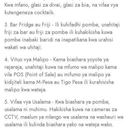
Kwa mfano, glasi za divai, glasi za bia, na vifaa vya
kutengeneza cocktails.
3. Bar Fridge au Friji - Ili kuhifadhi pombe, unahitaji
friji za bar au friji za pombe ili kuhakikisha kuwa
pombe inabaki baridi na inapatikana kwa urahisi
wakati wa uhitaji.
4. Vituo vya Malipo - Kama biashara yoyote ya
rejareja, unahitaji kuwa na mfumo wa malipo kama
vile POS (Point of Sale) au mifumo ya malipo ya
kidijitali kama M-Pesa au Tigo Pesa ili kurahisisha
malipo kwa wateja.
5. Vifaa vya Usalama - Kwa biashara ya pombe,
usalama ni muhimu. Hakikisha kuwa na cameras za
CCTV, maalum ya mlango wa usalama na washauri wa
usalama ili kulinda biashara yako na wateja wako.