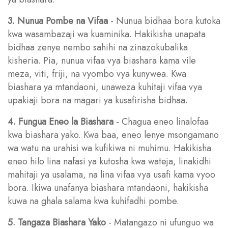
3. Nunua Pombe na Vifaa
- Nunua bidhaa bora kutoka
kwa wasambazaji wa kuaminika. Hakikisha unapata
bidhaa zenye nembo sahihi na zinazokubalika
kisheria. Pia, nunua vifaa vya biashara kama vile
meza, viti, friji, na vyombo vya kunywea. Kwa
biashara ya mtandaoni, unaweza kuhitaji vifaa vya
upakiaji bora na magari ya kusafirisha bidhaa.
4. Fungua Eneo la Biashara
- Chagua eneo linalofaa
kwa biashara yako. Kwa baa, eneo lenye msongamano
wa watu na urahisi wa kufikiwa ni muhimu. Hakikisha
eneo hilo lina nafasi ya kutosha kwa wateja, linakidhi
mahitaji ya usalama, na lina vifaa vya usafi kama vyoo
bora. Ikiwa unafanya biashara mtandaoni, hakikisha
kuwa na ghala salama kwa kuhifadhi pombe.
5. Tangaza Biashara Yako
- Matangazo ni ufunguo wa