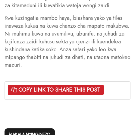
za kitamaduni ili kuwafikia wateja wengi zaidi.
Kwa kuzingatia mambo haya, biashara yako ya tiles
inaweza kukua na kuwa chanzo cha mapato makubwa.
Ni muhimu kuwa na uvumilivu, ubunifu, na juhudi za
kujifunza zaidi kuhusu sekta ya ujenzi ili kuendelea
kushindana katika soko. Anza safari yako leo kwa
mipango thabiti na juhudi za dhati, na utaona matokeo
mazuri.
COPY LINK TO SHARE THIS POST
MAKALA NYINGINEZO