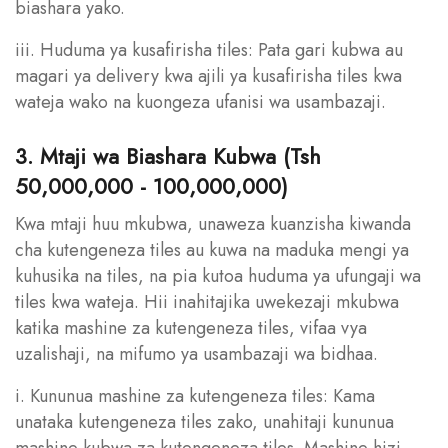
biashara yako.
iii. Huduma ya kusafirisha tiles: Pata gari kubwa au
magari ya delivery kwa ajili ya kusafirisha tiles kwa
wateja wako na kuongeza ufanisi wa usambazaji.
3. Mtaji wa Biashara Kubwa (Tsh
50,000,000 - 100,000,000)
Kwa mtaji huu mkubwa, unaweza kuanzisha kiwanda
cha kutengeneza tiles au kuwa na maduka mengi ya
kuhusika na tiles, na pia kutoa huduma ya ufungaji wa
tiles kwa wateja. Hii inahitajika uwekezaji mkubwa
katika mashine za kutengeneza tiles, vifaa vya
uzalishaji, na mifumo ya usambazaji wa bidhaa.
i. Kununua mashine za kutengeneza tiles: Kama
unataka kutengeneza tiles zako, unahitaji kununua
mashine kubwa za kutengeneza tiles. Mashine hizi