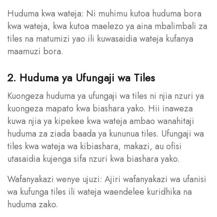
Huduma kwa wateja: Ni muhimu kutoa huduma bora
kwa wateja, kwa kutoa maelezo ya aina mbalimbali za
tiles na matumizi yao ili kuwasaidia wateja kufanya
maamuzi bora.
2. Huduma ya Ufungaji wa Tiles
Kuongeza huduma ya ufungaji wa tiles ni njia nzuri ya
kuongeza mapato kwa biashara yako. Hii inaweza
kuwa njia ya kipekee kwa wateja ambao wanahitaji
huduma za ziada baada ya kununua tiles. Ufungaji wa
tiles kwa wateja wa kibiashara, makazi, au ofisi
utasaidia kujenga sifa nzuri kwa biashara yako.
Wafanyakazi wenye ujuzi: Ajiri wafanyakazi wa ufanisi
wa kufunga tiles ili wateja waendelee kuridhika na
huduma zako.