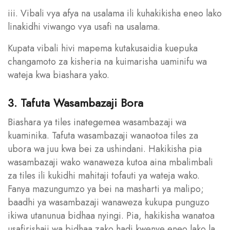
iii. Vibali vya afya na usalama ili kuhakikisha eneo lako
linakidhi viwango vya usafi na usalama.
Kupata vibali hivi mapema kutakusaidia kuepuka
changamoto za kisheria na kuimarisha uaminifu wa
wateja kwa biashara yako.
3. Tafuta Wasambazaji Bora
Biashara ya tiles inategemea wasambazaji wa
kuaminika. Tafuta wasambazaji wanaotoa tiles za
ubora wa juu kwa bei za ushindani. Hakikisha pia
wasambazaji wako wanaweza kutoa aina mbalimbali
za tiles ili kukidhi mahitaji tofauti ya wateja wako.
Fanya mazungumzo ya bei na masharti ya malipo;
baadhi ya wasambazaji wanaweza kukupa punguzo
ikiwa utanunua bidhaa nyingi. Pia, hakikisha wanatoa
usafirishaji wa bidhaa zako hadi kwenye eneo lako la