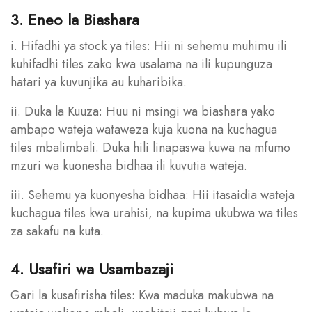
3. Eneo la Biashara
i. Hifadhi ya stock ya tiles: Hii ni sehemu muhimu ili
kuhifadhi tiles zako kwa usalama na ili kupunguza
hatari ya kuvunjika au kuharibika.
ii. Duka la Kuuza: Huu ni msingi wa biashara yako
ambapo wateja wataweza kuja kuona na kuchagua
tiles mbalimbali. Duka hili linapaswa kuwa na mfumo
mzuri wa kuonesha bidhaa ili kuvutia wateja.
iii. Sehemu ya kuonyesha bidhaa: Hii itasaidia wateja
kuchagua tiles kwa urahisi, na kupima ukubwa wa tiles
za sakafu na kuta.
4. Usafiri wa Usambazaji
Gari la kusafirisha tiles: Kwa maduka makubwa na