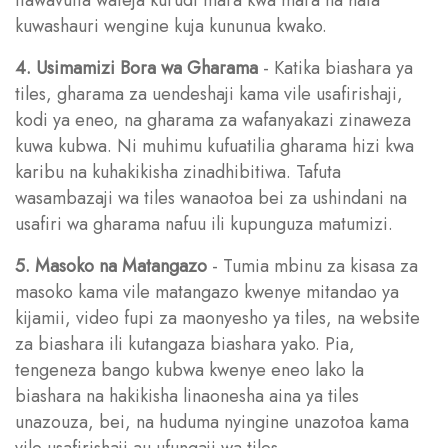
kuwashauri wengine kuja kununua kwako.
4. Usimamizi Bora wa Gharama
- Katika biashara ya
tiles, gharama za uendeshaji kama vile usafirishaji,
kodi ya eneo, na gharama za wafanyakazi zinaweza
kuwa kubwa. Ni muhimu kufuatilia gharama hizi kwa
karibu na kuhakikisha zinadhibitiwa. Tafuta
wasambazaji wa tiles wanaotoa bei za ushindani na
usafiri wa gharama nafuu ili kupunguza matumizi.
5. Masoko na Matangazo
- Tumia mbinu za kisasa za
masoko kama vile matangazo kwenye mitandao ya
kijamii, video fupi za maonyesho ya tiles, na website
za biashara ili kutangaza biashara yako. Pia,
tengeneza bango kubwa kwenye eneo lako la
biashara na hakikisha linaonesha aina ya tiles
unazouza, bei, na huduma nyingine unazotoa kama
vile usafirishaji au ufungaji wa tiles.