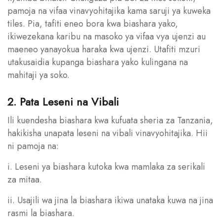
pamoja na vifaa vinavyohitajika kama saruji ya kuweka
tiles. Pia, tafiti eneo bora kwa biashara yako,
ikiwezekana karibu na masoko ya vifaa vya ujenzi au
maeneo yanayokua haraka kwa ujenzi. Utafiti mzuri
utakusaidia kupanga biashara yako kulingana na
mahitaji ya soko.
2. Pata Leseni na Vibali
Ili kuendesha biashara kwa kufuata sheria za Tanzania,
hakikisha unapata leseni na vibali vinavyohitajika. Hii
ni pamoja na:
i. Leseni ya biashara kutoka kwa mamlaka za serikali
za mitaa.
ii. Usajili wa jina la biashara ikiwa unataka kuwa na jina
rasmi la biashara.