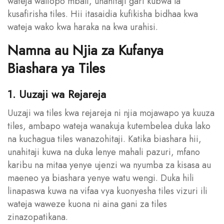
wateja waliopo mbali, unahitaji gari kubwa la
kusafirisha tiles. Hii itasaidia kufikisha bidhaa kwa
wateja wako kwa haraka na kwa urahisi.
Namna au Njia za Kufanya
Biashara ya Tiles
1. Uuzaji wa Rejareja
Uuzaji wa tiles kwa rejareja ni njia mojawapo ya kuuza
tiles, ambapo wateja wanakuja kutembelea duka lako
na kuchagua tiles wanazohitaji. Katika biashara hii,
unahitaji kuwa na duka lenye mahali pazuri, mfano
karibu na mitaa yenye ujenzi wa nyumba za kisasa au
maeneo ya biashara yenye watu wengi. Duka hili
linapaswa kuwa na vifaa vya kuonyesha tiles vizuri ili
wateja waweze kuona ni aina gani za tiles
zinazopatikana.