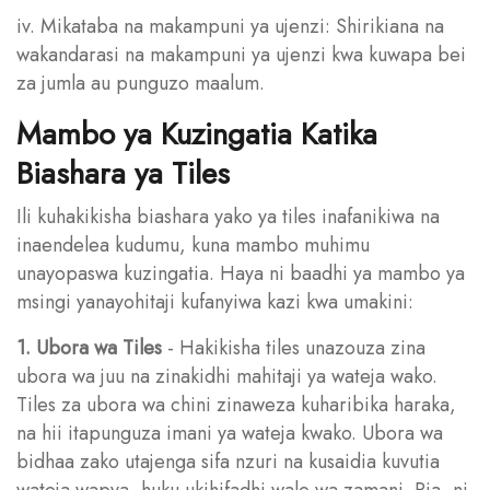
iv. Mikataba na makampuni ya ujenzi: Shirikiana na
wakandarasi na makampuni ya ujenzi kwa kuwapa bei
za jumla au punguzo maalum.
Mambo ya Kuzingatia Katika
Biashara ya Tiles
Ili kuhakikisha biashara yako ya tiles inafanikiwa na
inaendelea kudumu, kuna mambo muhimu
unayopaswa kuzingatia. Haya ni baadhi ya mambo ya
msingi yanayohitaji kufanyiwa kazi kwa umakini:
1. Ubora wa Tiles
- Hakikisha tiles unazouza zina
ubora wa juu na zinakidhi mahitaji ya wateja wako.
Tiles za ubora wa chini zinaweza kuharibika haraka,
na hii itapunguza imani ya wateja kwako. Ubora wa
bidhaa zako utajenga sifa nzuri na kusaidia kuvutia
wateja wapya, huku ukihifadhi wale wa zamani. Pia, ni