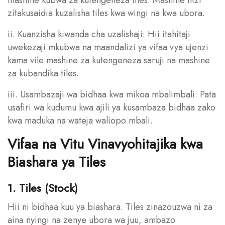
zitakusaidia kuzalisha tiles kwa wingi na kwa ubora.
ii. Kuanzisha kiwanda cha uzalishaji: Hii itahitaji
uwekezaji mkubwa na maandalizi ya vifaa vya ujenzi
kama vile mashine za kutengeneza saruji na mashine
za kubandika tiles.
iii. Usambazaji wa bidhaa kwa mikoa mbalimbali: Pata
usafiri wa kudumu kwa ajili ya kusambaza bidhaa zako
kwa maduka na wateja waliopo mbali.
Vifaa na Vitu Vinavyohitajika kwa
Biashara ya Tiles
1. Tiles (Stock)
Hii ni bidhaa kuu ya biashara. Tiles zinazouzwa ni za
aina nyingi na zenye ubora wa juu, ambazo