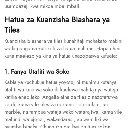
usambazaji kwa mikoa mbalimbali.
Hatua za Kuanzisha Biashara ya
Tiles
Kuanzisha biashara ya tiles kunahitaji mchakato makini
wa kupanga na kutekeleza hatua muhimu. Hapa chini
kuna maelezo ya kina ya hatua unazopaswa kufuata:
1. Fanya Utafiti wa Soko
Kabla ya kuchukua hatua yoyote, ni muhimu kufanya
utafiti wa kina wa soko ili kuelewa mahitaji ya wateja
katika eneo lako. Angalia aina za tiles zinazotafutwa
zaidi, kama vile tiles za ceramic, porcelain, au
marble, na tambua wateja wako watarajiwa, kama vile
mafundi wa ujenzi, wakandarasi, au wamiliki wa
nyumba binafsi. Chunguza pia bei za tiles sokoni,