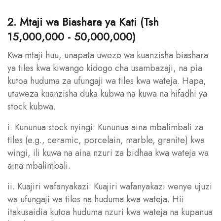
2. Mtaji wa Biashara ya Kati (Tsh
15,000,000 - 50,000,000)
Kwa mtaji huu, unapata uwezo wa kuanzisha biashara
ya tiles kwa kiwango kidogo cha usambazaji, na pia
kutoa huduma za ufungaji wa tiles kwa wateja. Hapa,
utaweza kuanzisha duka kubwa na kuwa na hifadhi ya
stock kubwa.
i. Kununua stock nyingi: Kununua aina mbalimbali za
tiles (e.g., ceramic, porcelain, marble, granite) kwa
wingi, ili kuwa na aina nzuri za bidhaa kwa wateja wa
aina mbalimbali.
ii. Kuajiri wafanyakazi: Kuajiri wafanyakazi wenye ujuzi
wa ufungaji wa tiles na huduma kwa wateja. Hii
itakusaidia kutoa huduma nzuri kwa wateja na kupanua