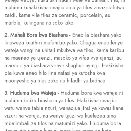
muhimu kuhakikisha unajua aina ya tiles zinazotafutwa
zaidi, kama vile tiles za ceramic, porcelain, au
marble, kulingana na soko lako.
2. Mahali Bora kwa Biashara
- Eneo la biashara yako
linaweza kuathiri mafanikio yako. Chagua eneo lenye
wateja wengi na uhitaji mkubwa wa tiles, kama karibu
na maeneo ya ujenzi, masoko ya vifaa vya ujenzi, au
maeneo ya biashara yenye shughuli nyingi. Hakikisha
pia kuwa eneo hilo lina nafasi ya kutosha kwa
maonyesho ya tiles zako na hifadhi ya bidhaa.
3. Huduma kwa Wateja
- Huduma bora kwa wateja ni
muhimu katika biashara ya tiles. Hakikisha unaajiri
watu wenye tabia nzuri, wanaojua jinsi ya kuwasiliana
vizuri na wateja, na wenye ujuzi wa kuelezea aina
mbalimbali za tiles na matumizi yake. Huduma bora
itawavutia wateja kurudi mara kwa mara na hata