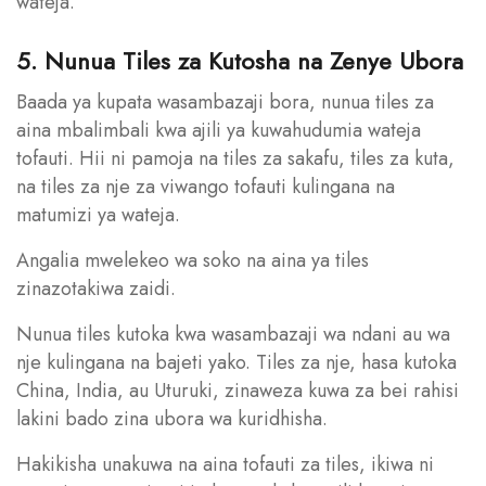
wateja.
5. Nunua Tiles za Kutosha na Zenye Ubora
Baada ya kupata wasambazaji bora, nunua tiles za
aina mbalimbali kwa ajili ya kuwahudumia wateja
tofauti. Hii ni pamoja na tiles za sakafu, tiles za kuta,
na tiles za nje za viwango tofauti kulingana na
matumizi ya wateja.
Angalia mwelekeo wa soko na aina ya tiles
zinazotakiwa zaidi.
Nunua tiles kutoka kwa wasambazaji wa ndani au wa
nje kulingana na bajeti yako. Tiles za nje, hasa kutoka
China, India, au Uturuki, zinaweza kuwa za bei rahisi
lakini bado zina ubora wa kuridhisha.
Hakikisha unakuwa na aina tofauti za tiles, ikiwa ni