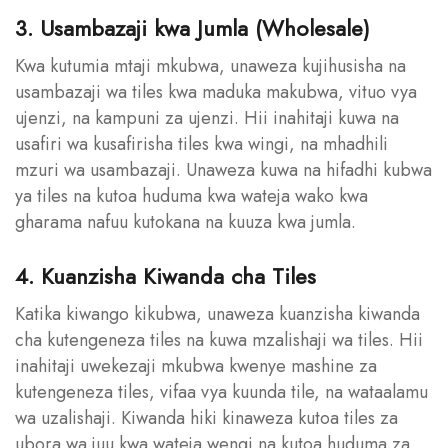
3. Usambazaji kwa Jumla (Wholesale)
Kwa kutumia mtaji mkubwa, unaweza kujihusisha na
usambazaji wa tiles kwa maduka makubwa, vituo vya
ujenzi, na kampuni za ujenzi. Hii inahitaji kuwa na
usafiri wa kusafirisha tiles kwa wingi, na mhadhili
mzuri wa usambazaji. Unaweza kuwa na hifadhi kubwa
ya tiles na kutoa huduma kwa wateja wako kwa
gharama nafuu kutokana na kuuza kwa jumla.
4. Kuanzisha Kiwanda cha Tiles
Katika kiwango kikubwa, unaweza kuanzisha kiwanda
cha kutengeneza tiles na kuwa mzalishaji wa tiles. Hii
inahitaji uwekezaji mkubwa kwenye mashine za
kutengeneza tiles, vifaa vya kuunda tile, na wataalamu
wa uzalishaji. Kiwanda hiki kinaweza kutoa tiles za
ubora wa juu kwa wateja wengi na kutoa huduma za