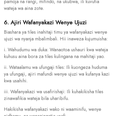
pamoja na rangi, mitindo, na ukubwa, ili kuvutia
wateja wa aina zote.
6. Ajiri Wafanyakazi Wenye Ujuzi
Biashara ya tiles inahitaji timu ya wafanyakazi wenye
ujuzi wa nyanja mbalimbali. Hii inaweza kujumuisha:
i. Wahudumu wa duka: Wanaotoa ushauri kwa wateja
kuhusu aina bora za tiles kulingana na mahitaji yao.
ii. Wataalamu wa ufungaji tiles: Ili kuongeza huduma
ya ufungaji, ajiri mafundi wenye ujuzi wa kufanya kazi
kwa usahihi.
iii. Wafanyakazi wa usafirishaji: Ili kuhakikisha tiles
zinawafikia wateja bila uharibifu.
Hakikisha wafanyakazi wako ni waaminifu, wenye
nidhamu, na wanazingatia usafi.