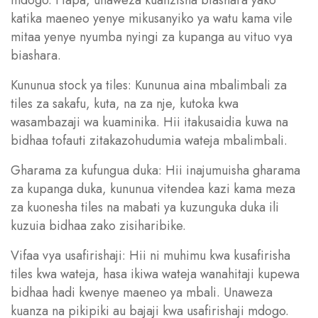
katika maeneo yenye mikusanyiko ya watu kama vile
mitaa yenye nyumba nyingi za kupanga au vituo vya
biashara.
Kununua stock ya tiles: Kununua aina mbalimbali za
tiles za sakafu, kuta, na za nje, kutoka kwa
wasambazaji wa kuaminika. Hii itakusaidia kuwa na
bidhaa tofauti zitakazohudumia wateja mbalimbali.
Gharama za kufungua duka: Hii inajumuisha gharama
za kupanga duka, kununua vitendea kazi kama meza
za kuonesha tiles na mabati ya kuzunguka duka ili
kuzuia bidhaa zako zisiharibike.
Vifaa vya usafirishaji: Hii ni muhimu kwa kusafirisha
tiles kwa wateja, hasa ikiwa wateja wanahitaji kupewa
bidhaa hadi kwenye maeneo ya mbali. Unaweza
kuanza na pikipiki au bajaji kwa usafirishaji mdogo.