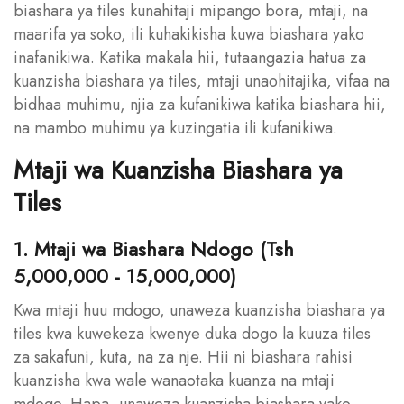
biashara ya tiles kunahitaji mipango bora, mtaji, na
maarifa ya soko, ili kuhakikisha kuwa biashara yako
inafanikiwa. Katika makala hii, tutaangazia hatua za
kuanzisha biashara ya tiles, mtaji unaohitajika, vifaa na
bidhaa muhimu, njia za kufanikiwa katika biashara hii,
na mambo muhimu ya kuzingatia ili kufanikiwa.
Mtaji wa Kuanzisha Biashara ya
Tiles
1. Mtaji wa Biashara Ndogo (Tsh
5,000,000 - 15,000,000)
Kwa mtaji huu mdogo, unaweza kuanzisha biashara ya
tiles kwa kuwekeza kwenye duka dogo la kuuza tiles
za sakafuni, kuta, na za nje. Hii ni biashara rahisi
kuanzisha kwa wale wanaotaka kuanza na mtaji
mdogo. Hapa, unaweza kuanzisha biashara yako