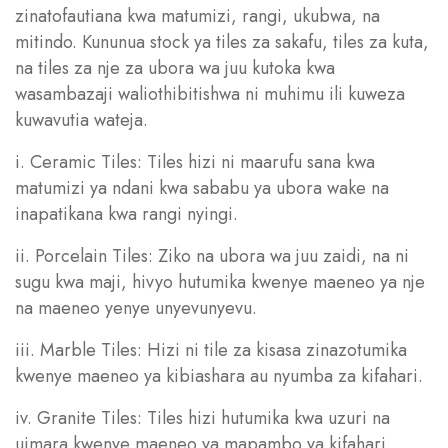
zinatofautiana kwa matumizi, rangi, ukubwa, na
mitindo. Kununua stock ya tiles za sakafu, tiles za kuta,
na tiles za nje za ubora wa juu kutoka kwa
wasambazaji waliothibitishwa ni muhimu ili kuweza
kuwavutia wateja.
i. Ceramic Tiles: Tiles hizi ni maarufu sana kwa
matumizi ya ndani kwa sababu ya ubora wake na
inapatikana kwa rangi nyingi.
ii. Porcelain Tiles: Ziko na ubora wa juu zaidi, na ni
sugu kwa maji, hivyo hutumika kwenye maeneo ya nje
na maeneo yenye unyevunyevu.
iii. Marble Tiles: Hizi ni tile za kisasa zinazotumika
kwenye maeneo ya kibiashara au nyumba za kifahari.
iv. Granite Tiles: Tiles hizi hutumika kwa uzuri na
uimara kwenye maeneo ya mapambo ya kifahari.