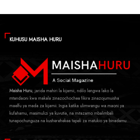
KUHUSU MAISHA HURU
Maisha Huru
, jarida mahiri la kijamii, ndilo lengwa lako la
mtandaoni kwa makala zinazochochea fikira zinazojumuisha
maelfu ya mada za kijamii. Ingia katika ulimwengu wa maoni ya
kufahamu, masimulizi ya kuvutia, na mitazamo mbalimbali
tunapochunguza na kusherehekea tapeli za matukio ya binadamu.