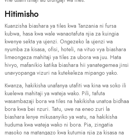
Hitimisho
Kuanzisha biashara ya tiles kwa Tanzania ni fursa
kubwa, hasa kwa wale wanaotafuta njia za kuingia
kwenye sekta ya ujenzi. Ongezeko la ujenzi wa
nyumba za kisasa, ofisi, hoteli, na vituo vya biashara
limeongeza mahitaji ya tiles za ubora wa juu. Hata
hivyo, mafanikio katika biashara hii yanategemea jinsi
unavyopanga vizuri na kutekeleza mipango yako.
Kwanza, hakikisha unafanya utafiti wa kina wa soko ili
kuelewa mahitaji ya wateja wako. Pili, tafuta
wasambazaji bora wa tiles na hakikisha unatoa bidhaa
bora kwa bei nzuri. Tatu, uwe na eneo zuri la
biashara lenye mikusanyiko ya watu, na hakikisha
huduma kwa wateja wako ni bora. Pia, zingatia
masoko na matangazo kwa kutumia njia za kisasa na