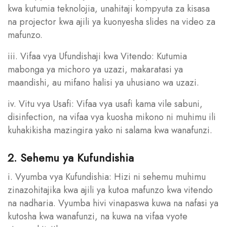
kwa kutumia teknolojia, unahitaji kompyuta za kisasa
na projector kwa ajili ya kuonyesha slides na video za
mafunzo.
iii. Vifaa vya Ufundishaji kwa Vitendo: Kutumia
mabonga ya michoro ya uzazi, makaratasi ya
maandishi, au mifano halisi ya uhusiano wa uzazi.
iv. Vitu vya Usafi: Vifaa vya usafi kama vile sabuni,
disinfection, na vifaa vya kuosha mikono ni muhimu ili
kuhakikisha mazingira yako ni salama kwa wanafunzi.
2. Sehemu ya Kufundishia
i. Vyumba vya Kufundishia: Hizi ni sehemu muhimu
zinazohitajika kwa ajili ya kutoa mafunzo kwa vitendo
na nadharia. Vyumba hivi vinapaswa kuwa na nafasi ya
kutosha kwa wanafunzi, na kuwa na vifaa vyote