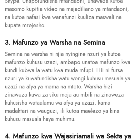
Skype. Unapofundisha mtandaoni, unaweza kutoa
masomo kupitia video na majadiliano ya mtandaoni,
na kutoa nafasi kwa wanafunzi kuuliza maswali na
kupata mrejesho.
3. Mafunzo ya Warsha na Semina
Semina na warsha ni njia nyingine nzuri ya kutoa
mafunzo kuhusu uzazi, ambapo unatoa mafunzo kwa
kundi kubwa la watu kwa muda mfupi. Hii ni fursa
nzuri ya kuwafundisha watu wengi kuhusu masuala ya
uzazi na afya ya mama na mtoto. Warsha hizi
zinaweza kuwa za siku moja au mbili na zinaweza
kuhusisha wataalamu wa afya ya uzazi, kama
madaktari na wauguzi, ili kutoa maelezo ya kina
kuhusu masuala haya muhimu.
4. Mafunzo kwa Wajasiriamali wa Sekta ya