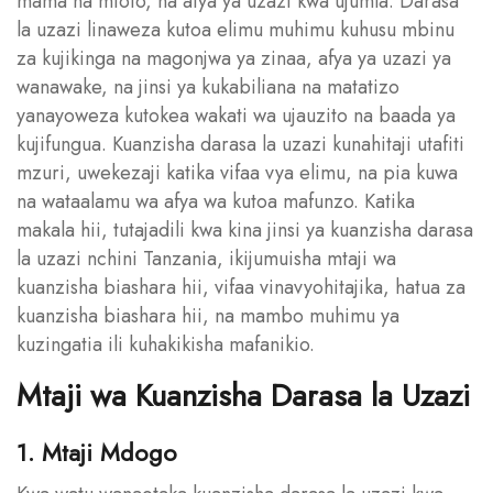
mama na mtoto, na afya ya uzazi kwa ujumla. Darasa
la uzazi linaweza kutoa elimu muhimu kuhusu mbinu
za kujikinga na magonjwa ya zinaa, afya ya uzazi ya
wanawake, na jinsi ya kukabiliana na matatizo
yanayoweza kutokea wakati wa ujauzito na baada ya
kujifungua. Kuanzisha darasa la uzazi kunahitaji utafiti
mzuri, uwekezaji katika vifaa vya elimu, na pia kuwa
na wataalamu wa afya wa kutoa mafunzo. Katika
makala hii, tutajadili kwa kina jinsi ya kuanzisha darasa
la uzazi nchini Tanzania, ikijumuisha mtaji wa
kuanzisha biashara hii, vifaa vinavyohitajika, hatua za
kuanzisha biashara hii, na mambo muhimu ya
kuzingatia ili kuhakikisha mafanikio.
Mtaji wa Kuanzisha Darasa la Uzazi
1. Mtaji Mdogo