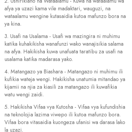
2. Ushirikiano na Wataalamu - Kuwa na wataalamu wa
afya ya uzazi kama vile madaktari, wauguzi, na
wataalamu wengine kutasaidia kutoa mafunzo bora na
ya kina.
3. Usafi na Usalama - Usafi wa mazingira ni muhimu
katika kuhakikisha wanafunzi wako wanajisikia salama
na afya. Hakikisha kuwa unafuata taratibu za usafi na
usalama katika madarasa yako.
4. Matangazo ya Biashara - Matangazo ni muhimu ili
kufikia wateja wengi. Hakikisha unatumia mitandao ya
kijamii na njia za kiasili za matangazo ili kuwafikia
watu wengi zaidi.
5. Hakikisha Vifaa vya Kutosha - Vifaa vya kufundishia
na teknolojia lazima viwepo ili kutoa mafunzo bora.
Vifaa bora vitasaidia kuongeza ufanisi wa darasa lako
la uzazi.