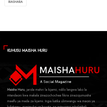
BIASHARA
KUHUSU MAISHA HURU
Maisha Huru
, jarida mahiri la kijamii, ndilo lengwa lako la
mtandaoni kwa makala zinazochochea fikira zinazojumuisha
maelfu ya mada za kijamii. Ingia katika ulimwengu wa maoni ya
kufahamu, masimulizi ya kuvutia, na mitazamo mbalimbali