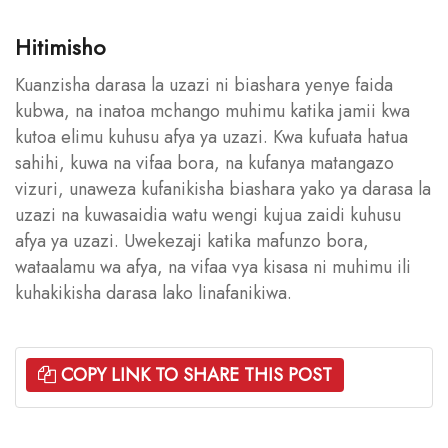
Hitimisho
Kuanzisha darasa la uzazi ni biashara yenye faida
kubwa, na inatoa mchango muhimu katika jamii kwa
kutoa elimu kuhusu afya ya uzazi. Kwa kufuata hatua
sahihi, kuwa na vifaa bora, na kufanya matangazo
vizuri, unaweza kufanikisha biashara yako ya darasa la
uzazi na kuwasaidia watu wengi kujua zaidi kuhusu
afya ya uzazi. Uwekezaji katika mafunzo bora,
wataalamu wa afya, na vifaa vya kisasa ni muhimu ili
kuhakikisha darasa lako linafanikiwa.
COPY LINK TO SHARE THIS POST