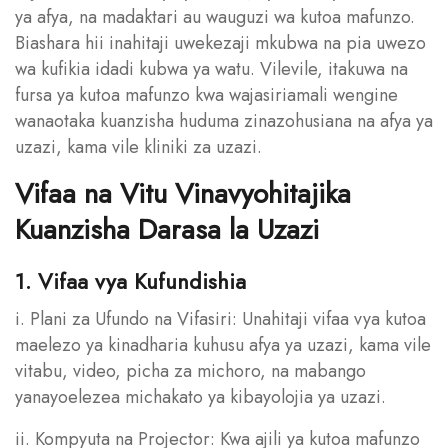
ya afya, na madaktari au wauguzi wa kutoa mafunzo.
Biashara hii inahitaji uwekezaji mkubwa na pia uwezo
wa kufikia idadi kubwa ya watu. Vilevile, itakuwa na
fursa ya kutoa mafunzo kwa wajasiriamali wengine
wanaotaka kuanzisha huduma zinazohusiana na afya ya
uzazi, kama vile kliniki za uzazi.
Vifaa na Vitu Vinavyohitajika
Kuanzisha Darasa la Uzazi
1. Vifaa vya Kufundishia
i. Plani za Ufundo na Vifasiri: Unahitaji vifaa vya kutoa
maelezo ya kinadharia kuhusu afya ya uzazi, kama vile
vitabu, video, picha za michoro, na mabango
yanayoelezea michakato ya kibayolojia ya uzazi.
ii. Kompyuta na Projector: Kwa ajili ya kutoa mafunzo