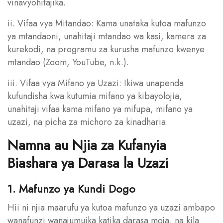
vinavyohitajika.
ii. Vifaa vya Mitandao: Kama unataka kutoa mafunzo
ya mtandaoni, unahitaji mtandao wa kasi, kamera za
kurekodi, na programu za kurusha mafunzo kwenye
mtandao (Zoom, YouTube, n.k.).
iii. Vifaa vya Mifano ya Uzazi: Ikiwa unapenda
kufundisha kwa kutumia mifano ya kibayolojia,
unahitaji vifaa kama mifano ya mifupa, mifano ya
uzazi, na picha za michoro za kinadharia.
Namna au Njia za Kufanyia
Biashara ya Darasa la Uzazi
1. Mafunzo ya Kundi Dogo
Hii ni njia maarufu ya kutoa mafunzo ya uzazi ambapo
wanafunzi wanajumuika katika darasa moja, na kila