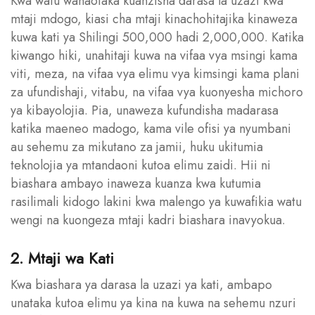
Kwa watu wanaotaka kuanzisha darasa la uzazi kwa
mtaji mdogo, kiasi cha mtaji kinachohitajika kinaweza
kuwa kati ya Shilingi 500,000 hadi 2,000,000. Katika
kiwango hiki, unahitaji kuwa na vifaa vya msingi kama
viti, meza, na vifaa vya elimu vya kimsingi kama plani
za ufundishaji, vitabu, na vifaa vya kuonyesha michoro
ya kibayolojia. Pia, unaweza kufundisha madarasa
katika maeneo madogo, kama vile ofisi ya nyumbani
au sehemu za mikutano za jamii, huku ukitumia
teknolojia ya mtandaoni kutoa elimu zaidi. Hii ni
biashara ambayo inaweza kuanza kwa kutumia
rasilimali kidogo lakini kwa malengo ya kuwafikia watu
wengi na kuongeza mtaji kadri biashara inavyokua.
2. Mtaji wa Kati
Kwa biashara ya darasa la uzazi ya kati, ambapo
unataka kutoa elimu ya kina na kuwa na sehemu nzuri