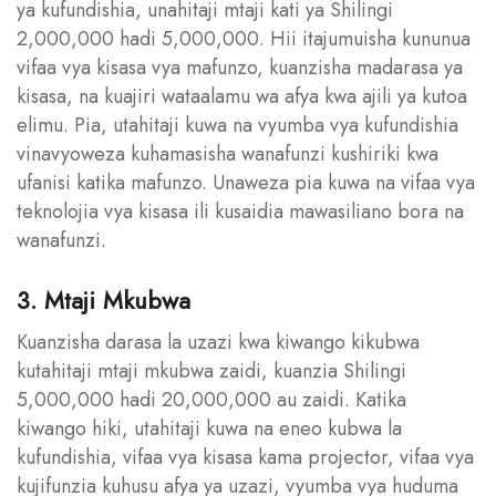
ya kufundishia, unahitaji mtaji kati ya Shilingi
2,000,000 hadi 5,000,000. Hii itajumuisha kununua
vifaa vya kisasa vya mafunzo, kuanzisha madarasa ya
kisasa, na kuajiri wataalamu wa afya kwa ajili ya kutoa
elimu. Pia, utahitaji kuwa na vyumba vya kufundishia
vinavyoweza kuhamasisha wanafunzi kushiriki kwa
ufanisi katika mafunzo. Unaweza pia kuwa na vifaa vya
teknolojia vya kisasa ili kusaidia mawasiliano bora na
wanafunzi.
3. Mtaji Mkubwa
Kuanzisha darasa la uzazi kwa kiwango kikubwa
kutahitaji mtaji mkubwa zaidi, kuanzia Shilingi
5,000,000 hadi 20,000,000 au zaidi. Katika
kiwango hiki, utahitaji kuwa na eneo kubwa la
kufundishia, vifaa vya kisasa kama projector, vifaa vya
kujifunzia kuhusu afya ya uzazi, vyumba vya huduma