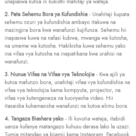
unapaswa kutoa ili kukidhi mahitaji ya wateja.
2. Pata Sehemu Bora ya Kufundishia
- Unahitaji kupata
sehemu nzuri ya kufundishia ambayo itakuwa na
mazingira bora kwa wanafunzi kujifunza. Sehemu hii
inapaswa kuwa na nafasi kubwa, mwanga wa kutosha,
na umeme wa kutosha. Hakikisha kuwa sehemu yako
ina vifaa vya kutosha na inapatikana kwa urahisi na
wanafunzi.
3. Nunua Vifaa na Vifaa vya Teknolojia
- Kwa ajili ya
kutoa mafunzo bora, unahitaji vifaa vya kufundishia na
vifaa vya teknolojia kama kompyuta, projector, na
vifaa vya kutengeneza na kuonyesha video. Hii
itasaidia kuhamasisha wanafunzi na kutoa elimu bora.
4. Tangaza Biashara yako
- Ili kuvutia wateja, itabidi
uanze kufanya matangazo kuhusu darasa lako la uzazi.
Tumia mitandao ya kijamii kama Instagram, Facebook,