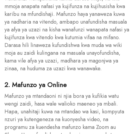
mmoja anapata nafasi ya kujifunza na kujihusisha kwa
karibu na mfundishaji. Mafunzo haya yanaweza kuwa
ya nadharia na vitendo, ambapo unafundisha masuala
ya afya ya uzazi na kisha wanafunzi wanapata nafasi ya
kujifunza kwa vitendo kwa kutumia vifaa na mifano.
Darasa hili linaweza kufundishwa kwa muda wa wiki
moja au zaidi kulingana na masuala unayofundisha,
kama vile afya ya uzazi, madhara ya magonjwa ya
zinaa, na huduma za uzazi kwa wanawake.
2. Mafunzo ya Online
Mafunzo ya mtandaoni ni njia bora ya kufikia watu
wengi zaidi, hasa wale walioko maeneo ya mbali.
Hapa, unahitaji kuwa na mtandao wa kasi, kompyuta
nzuri ya kutengeneza na kuonyesha video, na
programu za kuendesha mafunzo kama Zoom au