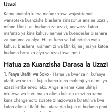
Uzazi
Kama unataka kutoa mafunzo kwa wajasiriamali
wanaotaka kuanzisha biashara zinazohusiana na uzazi,
mfano kliniki au huduma za uzazi, unaweza kutoa
mafunzo ya kina kuhusu namna ya kuendesha biashara
za huduma za afya. Hii ni fursa ya kufundisha watu
kuhusu biashara, usimamizi wa kliniki, na jinsi ya kutoa
huduma bora za afya ya uzazi kwa jamii.
Hatua za Kuanzisha Darasa la Uzazi
1. Fanya Utafiti wa Soko
- Hatua ya kwanza ni kufanya
utafiti wa soko ili kujua kama kuna mahitaji ya elimu ya
uzazi katika eneo lako. Angalia kama kuna uhitaji
mkubwa wa huduma za elimu kuhusu uzazi na kama
kuna changamoto zozote zinazoweza kutatuliwa kwa
kutoa elimu. Utafiti huu utasaidia kujua ni huduma gani