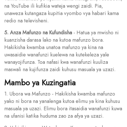
na YouTube ili kufikia wateja wengi zaidi. Pia,
unaweza kutangaza kupitia vyombo vya habari kama
redio na televisheni.
5. Anza Mafunzo na Kufundisha
- Hatua ya mwisho ni
kuanzisha darasa lako na kutoa mafunzo bora.
Hakikisha kwamba unatoa mafunzo ya kina na
uwasaidie wanafunzi kuelewa na kutekeleza yale
wanayojifunza. Toa nafasi kwa wanafunzi kuuliza
maswali na kujifunza zaidi kuhusu masuala ya uzazi.
Mambo ya Kuzingatia
1. Ubora wa Mafunzo - Hakikisha kwamba mafunzo
yako ni bora na yanalenga kutoa elimu ya kina kuhusu
masuala ya uzazi. Elimu bora itasaidia wanafunzi kuwa
na ufanisi katika huduma zao za afya ya uzazi.