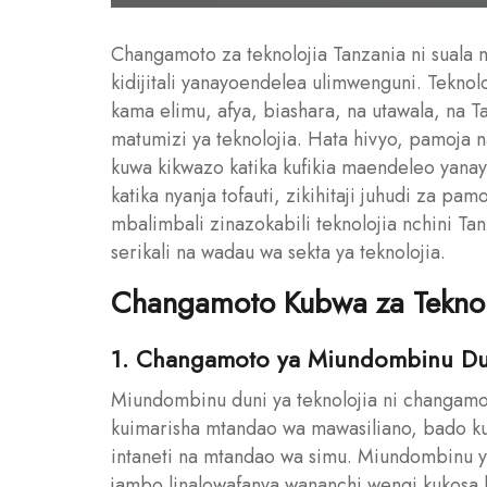
Changamoto za teknolojia Tanzania ni suala
kidijitali yanayoendelea ulimwenguni. Teknol
kama elimu, afya, biashara, na utawala, na T
matumizi ya teknolojia. Hata hivyo, pamoja n
kuwa kikwazo katika kufikia maendeleo yanayo
katika nyanja tofauti, zikihitaji juhudi za pa
mbalimbali zinazokabili teknolojia nchini Tan
serikali na wadau wa sekta ya teknolojia.
Changamoto Kubwa za Teknol
1. Changamoto ya Miundombinu Du
Miundombinu duni ya teknolojia ni changamot
kuimarisha mtandao wa mawasiliano, bado k
intaneti na mtandao wa simu. Miundombinu ya 
jambo linalowafanya wananchi wengi kukosa hu