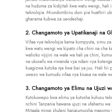
na huduma za kidijitali kwa watu wengi, hal
teknolojia. Miundombinu duni pia huathiri 
gharama kubwa za uendeshaji.
2. Changamoto ya Upatikanaji na G
Vifaa vya teknolojia kama kompyuta, simu za
kwa watu wengi wa kipato cha chini na cha k
walioko vijijini na wale wa hali ya chini, ku
na ukosefu wa viwanda vya ndani vya kutengen
kuagizwa kutoka nje kwa bei ya juu. Hali hii
uwezo wa kumudu vifaa vya kisasa na wale w
3. Changamoto ya Elimu na Ujuzi w
Kutokuwepo kwa elimu ya kutosha kuhusu tek
nchini Tanzania hawana ujuzi na ufahamu wa ku
Mitaala mingi shuleni haijajumuisha masomo ya