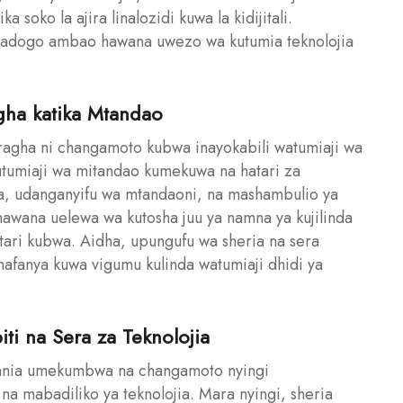
 soko la ajira linalozidi kuwa la kidijitali.
 wadogo ambao hawana uwezo wa kutumia teknolojia
agha katika Mtandao
aragha ni changamoto kubwa inayokabili watumiaji wa
utumiaji wa mitandao kumekuwa na hatari za
dha, udanganyifu wa mtandaoni, na mashambulio ya
hawana uelewa wa kutosha juu ya namna ya kujilinda
tari kubwa. Aidha, upungufu wa sheria na sera
nafanya kuwa vigumu kulinda watumiaji dhidi ya
ti na Sera za Teknolojia
nzania umekumbwa na changamoto nyingi
na mabadiliko ya teknolojia. Mara nyingi, sheria