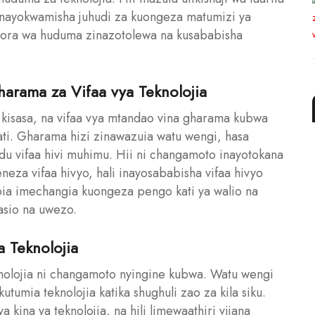
i inayokwamisha juhudi za kuongeza matumizi ya
ubora wa huduma zinazotolewa na kusababisha
harama za Vifaa vya Teknolojia
 kisasa, na vifaa vya mtandao vina gharama kubwa
ati. Gharama hizi zinawazuia watu wengi, hasa
mudu vifaa hivi muhimu. Hii ni changamoto inayotokana
eza vifaa hivyo, hali inayosababisha vifaa hivyo
 pia imechangia kuongeza pengo kati ya walio na
asio na uwezo.
a Teknolojia
nolojia ni changamoto nyingine kubwa. Watu wengi
tumia teknolojia katika shughuli zao za kila siku.
 kina ya teknolojia, na hili limewaathiri vijana