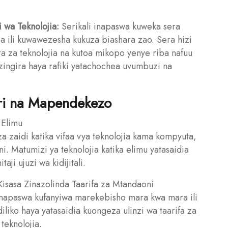
 wa Teknolojia:
Serikali inapaswa kuweka sera
a ili kuwawezesha kukuza biashara zao. Sera hizi
 za teknolojia na kutoa mikopo yenye riba nafuu
zingira haya rafiki yatachochea uvumbuzi na
ri na Mapendekezo
a Elimu
a zaidi katika vifaa vya teknolojia kama kompyuta,
i. Matumizi ya teknolojia katika elimu yatasaidia
aji ujuzi wa kidijitali.
Kisasa Zinazolinda Taarifa za Mtandaoni
inapaswa kufanyiwa marekebisho mara kwa mara ili
liko haya yatasaidia kuongeza ulinzi wa taarifa za
teknolojia.