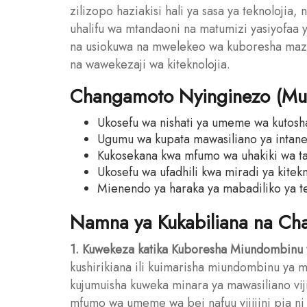
zilizopo haziakisi hali ya sasa ya teknolojia,
uhalifu wa mtandaoni na matumizi yasiyofaa 
na usiokuwa na mwelekeo wa kuboresha mazin
na wawekezaji wa kiteknolojia.
Changamoto Nyinginezo (Muh
Ukosefu wa nishati ya umeme wa kutosha,
Ugumu wa kupata mawasiliano ya intaneti
Kukosekana kwa mfumo wa uhakiki wa taa
Ukosefu wa ufadhili kwa miradi ya kitekn
Mienendo ya haraka ya mabadiliko ya te
Namna ya Kukabiliana na Cha
1. Kuwekeza katika Kuboresha Miundombinu y
kushirikiana ili kuimarisha miundombinu ya 
kujumuisha kuweka minara ya mawasiliano viji
mfumo wa umeme wa bei nafuu vijijini pia ni