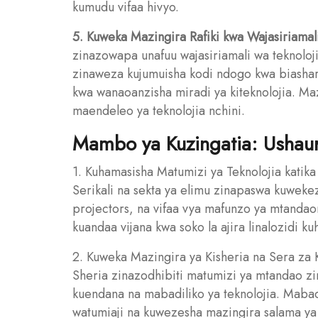
kumudu vifaa hivyo.
5. Kuweka Mazingira Rafiki kwa Wajasiriamali
zinazowapa unafuu wajasiriamali wa teknoloji
zinaweza kujumuisha kodi ndogo kwa biashara
kwa wanaoanzisha miradi ya kiteknolojia. Ma
maendeleo ya teknolojia nchini.
Mambo ya Kuzingatia: Ushau
1. Kuhamasisha Matumizi ya Teknolojia katik
Serikali na sekta ya elimu zinapaswa kuwekez
projectors, na vifaa vya mafunzo ya mtandaon
kuandaa vijana kwa soko la ajira linalozidi kuhit
2. Kuweka Mazingira ya Kisheria na Sera za 
Sheria zinazodhibiti matumizi ya mtandao z
kuendana na mabadiliko ya teknolojia. Mabadi
watumiaji na kuwezesha mazingira salama ya 