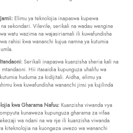
Jamii:
Elimu ya teknolojia inapaswa kupewa
 na sekondari. Vilevile, serikali na wadau wengine
 watu wazima na wajasiriamali ili kuwafundisha
akuwa rahisi kwa wananchi kujua namna ya kutumia
jumla.
Mtandaoni:
Serikali inapaswa kuanzisha sheria kali na
u mtandaoni. Hii itasaidia kupunguza uhalifu wa
utumia huduma za kidijitali. Aidha, elimu ya
mu kwa kuwafundisha wananchi jinsi ya kujilinda
olojia kwa Gharama Nafuu:
Kuanzisha viwanda vya
a kompyuta kunaweza kupunguza gharama za vifaa
ekezaji wa ndani na wa nje ili kuanzisha viwanda
 vya kiteknolojia na kuongeza uwezo wa wananchi