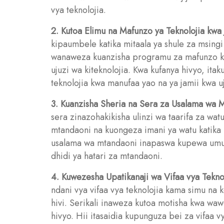
vya teknolojia.
2. Kutoa Elimu na Mafunzo ya Teknolojia kwa 
kipaumbele katika mitaala ya shule za msingi
wanaweza kuanzisha programu za mafunzo kwa
ujuzi wa kiteknolojia. Kwa kufanya hivyo, it
teknolojia kwa manufaa yao na ya jamii kwa u
3. Kuanzisha Sheria na Sera za Usalama wa 
sera zinazohakikisha ulinzi wa taarifa za wat
mtandaoni na kuongeza imani ya watu katika k
usalama wa mtandaoni inapaswa kupewa umuhi
dhidi ya hatari za mtandaoni.
4. Kuwezesha Upatikanaji wa Vifaa vya Tekn
ndani vya vifaa vya teknolojia kama simu n
hivi. Serikali inaweza kutoa motisha kwa waw
hivyo. Hii itasaidia kupunguza bei za vifaa