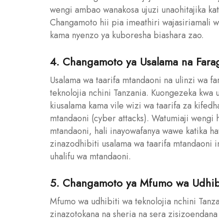
wengi ambao wanakosa ujuzi unaohitajika katika
Changamoto hii pia imeathiri wajasiriamali
kama nyenzo ya kuboresha biashara zao.
4. Changamoto ya Usalama na Far
Usalama wa taarifa mtandaoni na ulinzi wa f
teknolojia nchini Tanzania. Kuongezeka kwa 
kiusalama kama vile wizi wa taarifa za kife
mtandaoni (cyber attacks). Watumiaji wengi 
mtandaoni, hali inayowafanya wawe katika ha
zinazodhibiti usalama wa taarifa mtandaoni i
uhalifu wa mtandaoni.
5. Changamoto ya Mfumo wa Udhibi
Mfumo wa udhibiti wa teknolojia nchini Ta
zinazotokana na sheria na sera zisizoendana 