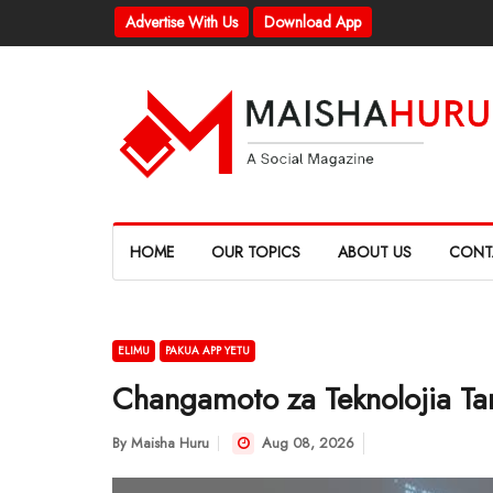
Advertise With Us
Download App
HOME
OUR TOPICS
ABOUT US
CONT
ELIMU
PAKUA APP YETU
Changamoto za Teknolojia Ta
By
Maisha Huru
Aug 08, 2026