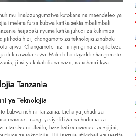
 muhimu linalozungumziwa kutokana na maendeleo ya
ojia imeleta fursa kubwa katika sekta mbalimbali
anzania haijabaki nyuma katika juhudi za kuhimiza
a jitihada hizi, changamoto za teknolojia zinabaki
tarajiwa. Changamoto hizi ni nyingi na zinajitokeza
moja ili kuziweka sawa. Makala hii itajadili changamoto
zania, jinsi ya kukabiliana nazo, na ushauri kwa
ojia Tanzania
ni ya Teknolojia
o kubwa nchini Tanzania. Licha ya juhudi za
una maeneo mengi yasiyofikiwa na huduma za
mtandao ni dhaifu, hasa katika maeneo ya vijijini,
duma za teknolojia. Hii inazuia ufikishaji wa taarifa