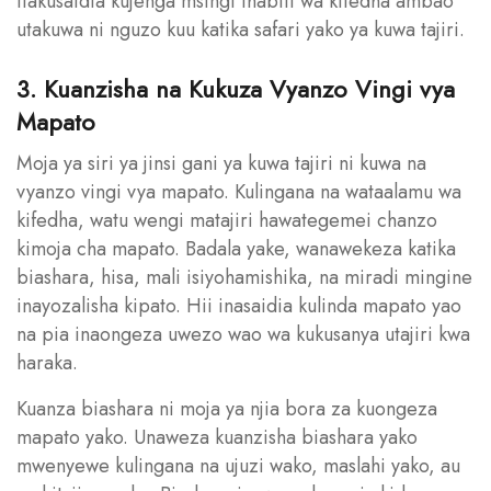
itakusaidia kujenga msingi thabiti wa kifedha ambao
utakuwa ni nguzo kuu katika safari yako ya kuwa tajiri.
3. Kuanzisha na Kukuza Vyanzo Vingi vya
Mapato
Moja ya siri ya jinsi gani ya kuwa tajiri ni kuwa na
vyanzo vingi vya mapato. Kulingana na wataalamu wa
kifedha, watu wengi matajiri hawategemei chanzo
kimoja cha mapato. Badala yake, wanawekeza katika
biashara, hisa, mali isiyohamishika, na miradi mingine
inayozalisha kipato. Hii inasaidia kulinda mapato yao
na pia inaongeza uwezo wao wa kukusanya utajiri kwa
haraka.
Kuanza biashara ni moja ya njia bora za kuongeza
mapato yako. Unaweza kuanzisha biashara yako
mwenyewe kulingana na ujuzi wako, maslahi yako, au