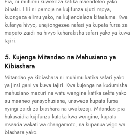
Pia, ni muhimu kuwekeza katika maendeleo yako
binafsi. Hii ni pamoja na kujifunza ujuzi mpya,
kuongeza elimu yako, na kujiendeleza kitaaluma. Kwa
kufanya hivyo, unajiongezea nafasi ya kupata fursa za
mapato zaidi na hivyo kuharakisha safari yako ya kuwa
tajiri.
5. Kujenga Mitandao na Mahusiano ya
Kibiashara
Mitandao ya kibiashara ni muhimu katika safari yako
ya jinsi gani ya kuwa tajiri. Kwa kujenga na kudumisha
mahusiano mazuri na watu wengine katika sekta yako
au maeneo yanayohusiana, unaweza kupata fursa
nyingi zaidi za biashara na uwekezaji. Mitandao pia
hukusaidia kujifunza kutoka kwa wengine, kupata
msaada wakati wa changamoto, na kupanua wigo wa
biashara yako.