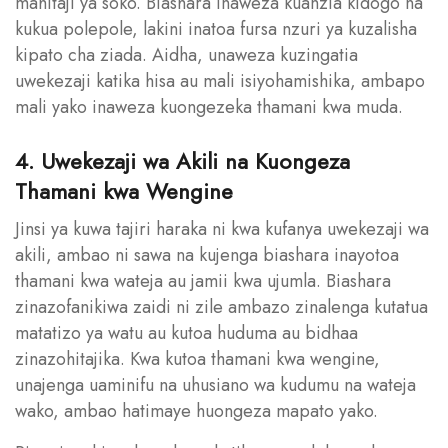
mahitaji ya soko. Biashara inaweza kuanzia kidogo na
kukua polepole, lakini inatoa fursa nzuri ya kuzalisha
kipato cha ziada. Aidha, unaweza kuzingatia
uwekezaji katika hisa au mali isiyohamishika, ambapo
mali yako inaweza kuongezeka thamani kwa muda.
4. Uwekezaji wa Akili na Kuongeza
Thamani kwa Wengine
Jinsi ya kuwa tajiri haraka ni kwa kufanya uwekezaji wa
akili, ambao ni sawa na kujenga biashara inayotoa
thamani kwa wateja au jamii kwa ujumla. Biashara
zinazofanikiwa zaidi ni zile ambazo zinalenga kutatua
matatizo ya watu au kutoa huduma au bidhaa
zinazohitajika. Kwa kutoa thamani kwa wengine,
unajenga uaminifu na uhusiano wa kudumu na wateja
wako, ambao hatimaye huongeza mapato yako.