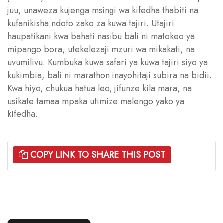
juu, unaweza kujenga msingi wa kifedha thabiti na
kufanikisha ndoto zako za kuwa tajiri. Utajiri
haupatikani kwa bahati nasibu bali ni matokeo ya
mipango bora, utekelezaji mzuri wa mikakati, na
uvumilivu. Kumbuka kuwa safari ya kuwa tajiri siyo ya
kukimbia, bali ni marathon inayohitaji subira na bidii.
Kwa hiyo, chukua hatua leo, jifunze kila mara, na
usikate tamaa mpaka utimize malengo yako ya
kifedha.
COPY LINK TO SHARE THIS POST