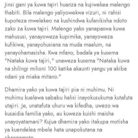
Jinsi gani ya kuwa tajiri huanza na kujiwekea malengo
thabiti. Bila malengo yaliyowekwa vizuri, ni rahisi
kupoteza mwelekeo na kushindwa kufanikisha ndoto
zako za kuwa tajiri. Malengo yako yanapaswa kuwa
mahususi, yanayoweza kupimika, yanayoweza
kufikiwa, yanayohusiana na muda maalum, na
yanayohamasisha. Kwa mfano, badala ya kusema
"Nataka kuwa tajiri," unaweza kusema "Nataka kuwa
na shilingi milioni 100 katika akaunti yangu ya akiba
ndani ya miaka mitano."
Dhamira yako ya kuwa tajiri pia ni muhimu. Ni
muhimu kuelewa sababu halisi inayokusukuma kutafuta
utajiri. Je, unatafuta uhuru wa kifedha, uwezo wa
kusaidia familia yako, au kuweza kuishi maisha
unayoyatamani? Kujua dhamira yako itakupa motisha
ya kuendelea mbele hata unapokutana na
changamoto.