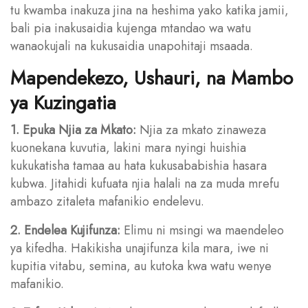
tu kwamba inakuza jina na heshima yako katika jamii,
bali pia inakusaidia kujenga mtandao wa watu
wanaokujali na kukusaidia unapohitaji msaada.
Mapendekezo, Ushauri, na Mambo
ya Kuzingatia
1. Epuka Njia za Mkato:
Njia za mkato zinaweza
kuonekana kuvutia, lakini mara nyingi huishia
kukukatisha tamaa au hata kukusababishia hasara
kubwa. Jitahidi kufuata njia halali na za muda mrefu
ambazo zitaleta mafanikio endelevu.
2. Endelea Kujifunza:
Elimu ni msingi wa maendeleo
ya kifedha. Hakikisha unajifunza kila mara, iwe ni
kupitia vitabu, semina, au kutoka kwa watu wenye
mafanikio.