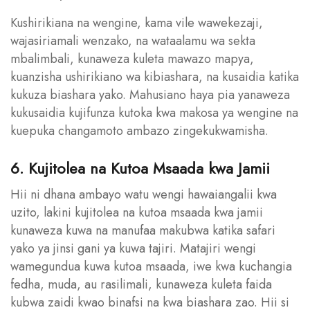
Kushirikiana na wengine, kama vile wawekezaji,
wajasiriamali wenzako, na wataalamu wa sekta
mbalimbali, kunaweza kuleta mawazo mapya,
kuanzisha ushirikiano wa kibiashara, na kusaidia katika
kukuza biashara yako. Mahusiano haya pia yanaweza
kukusaidia kujifunza kutoka kwa makosa ya wengine na
kuepuka changamoto ambazo zingekukwamisha.
6. Kujitolea na Kutoa Msaada kwa Jamii
Hii ni dhana ambayo watu wengi hawaiangalii kwa
uzito, lakini kujitolea na kutoa msaada kwa jamii
kunaweza kuwa na manufaa makubwa katika safari
yako ya jinsi gani ya kuwa tajiri. Matajiri wengi
wamegundua kuwa kutoa msaada, iwe kwa kuchangia
fedha, muda, au rasilimali, kunaweza kuleta faida
kubwa zaidi kwao binafsi na kwa biashara zao. Hii si