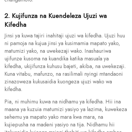
2. Kujifunza na Kuendeleza Ujuzi wa
Kifedha
Jinsi ya kuwa tajiri inahitaji ujuzi wa kifedha. Ujuzi huu
ni pamoja na kujua jinsi ya kusimamia mapato yako,
matumizi yako, na uwekezaji wako. Inashauriwa
ujifunze kusoma na kuandika katika masuala ya
kifedha, ukijifunza kuhusu bajeti, akiba, na uwekezaji.
Kuna vitabu, mafunzo, na rasilimali nyingi mtandaoni
zinazoweza kukusaidia kuongeza ujuzi wako wa
kifedha.
Pia, ni muhimu kuwa na nidhamu ya kifedha. Hii ina
maana ya kuzuia matumizi yasiyo ya lazima, kuwekeza
sehemu ya mapato yako mara kwa mara, na
kujiepusha na madeni yasiyo na tija. Nidhamu hii