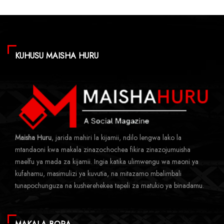
KUHUSU MAISHA HURU
Maisha Huru
, jarida mahiri la kijamii, ndilo lengwa lako la
mtandaoni kwa makala zinazochochea fikira zinazojumuisha
maelfu ya mada za kijamii. Ingia katika ulimwengu wa maoni ya
kufahamu, masimulizi ya kuvutia, na mitazamo mbalimbali
tunapochunguza na kusherehekea tapeli za matukio ya binadamu.