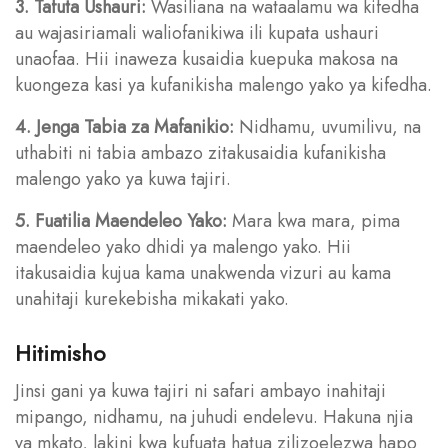
3. Tafuta Ushauri:
Wasiliana na wataalamu wa kifedha
au wajasiriamali waliofanikiwa ili kupata ushauri
unaofaa. Hii inaweza kusaidia kuepuka makosa na
kuongeza kasi ya kufanikisha malengo yako ya kifedha.
4. Jenga Tabia za Mafanikio:
Nidhamu, uvumilivu, na
uthabiti ni tabia ambazo zitakusaidia kufanikisha
malengo yako ya kuwa tajiri.
5. Fuatilia Maendeleo Yako:
Mara kwa mara, pima
maendeleo yako dhidi ya malengo yako. Hii
itakusaidia kujua kama unakwenda vizuri au kama
unahitaji kurekebisha mikakati yako.
Hitimisho
Jinsi gani ya kuwa tajiri ni safari ambayo inahitaji
mipango, nidhamu, na juhudi endelevu. Hakuna njia
ya mkato, lakini kwa kufuata hatua zilizoelezwa hapo