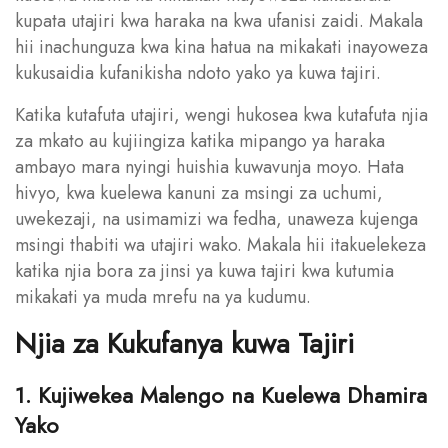
kupata utajiri kwa haraka na kwa ufanisi zaidi. Makala
hii inachunguza kwa kina hatua na mikakati inayoweza
kukusaidia kufanikisha ndoto yako ya kuwa tajiri.
Katika kutafuta utajiri, wengi hukosea kwa kutafuta njia
za mkato au kujiingiza katika mipango ya haraka
ambayo mara nyingi huishia kuwavunja moyo. Hata
hivyo, kwa kuelewa kanuni za msingi za uchumi,
uwekezaji, na usimamizi wa fedha, unaweza kujenga
msingi thabiti wa utajiri wako. Makala hii itakuelekeza
katika njia bora za jinsi ya kuwa tajiri kwa kutumia
mikakati ya muda mrefu na ya kudumu.
Njia za Kukufanya kuwa Tajiri
1. Kujiwekea Malengo na Kuelewa Dhamira
Yako