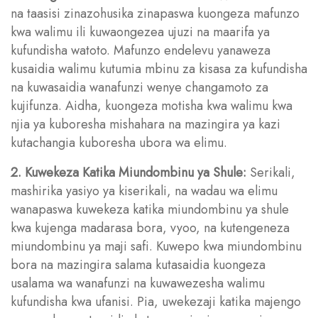
na taasisi zinazohusika zinapaswa kuongeza mafunzo
kwa walimu ili kuwaongezea ujuzi na maarifa ya
kufundisha watoto. Mafunzo endelevu yanaweza
kusaidia walimu kutumia mbinu za kisasa za kufundisha
na kuwasaidia wanafunzi wenye changamoto za
kujifunza. Aidha, kuongeza motisha kwa walimu kwa
njia ya kuboresha mishahara na mazingira ya kazi
kutachangia kuboresha ubora wa elimu.
2. Kuwekeza Katika Miundombinu ya Shule:
Serikali,
mashirika yasiyo ya kiserikali, na wadau wa elimu
wanapaswa kuwekeza katika miundombinu ya shule
kwa kujenga madarasa bora, vyoo, na kutengeneza
miundombinu ya maji safi. Kuwepo kwa miundombinu
bora na mazingira salama kutasaidia kuongeza
usalama wa wanafunzi na kuwawezesha walimu
kufundisha kwa ufanisi. Pia, uwekezaji katika majengo