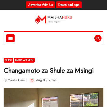
Advertise With Us
Download App
ELIMU
PAKUA APP YETU
Changamoto za Shule za Msingi
By
Maisha Huru
Aug 08, 2026