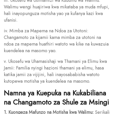
iii. Ukosefu wa Usimamizi wa Kudumu wa Walimu:
Walimu wengi huajiriwa kwa mikataba ya muda mfupi,
hali inayopunguza motisha yao ya kufanya kazi kwa
ufanisi.
iv. Mimba za Mapema na Ndoa za Utotoni:
Changamoto za kijamii kama mimba za utotoni na
ndoa za mapema huathiri watoto wa kike na kuwazuia
kuendelea na masomo yao.
v. Ukosefu wa Uhamasishaji wa Thamani ya Elimu kwa
Jamii: Familia nyingi hazioni thamani ya elimu, hasa
katika jamii za vijijini, hali inayosababisha watoto
kutopewa motisha ya kuendelea na masomo.
Namna ya Kuepuka na Kukabiliana
na Changamoto za Shule za Msingi
1. Kuongeza Mafunzo na Motisha kwa Walimu:
Serikali