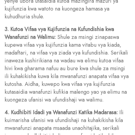
yenye ubora utasaidia kutoa mazingira mazuri ya
kujifunzia kwa watoto na kuongeza hamasa ya
kuhudhuria shule.
3. Kutoa Vifaa vya Kujifunzia na Kufundishia kwa
Wanafunzi na Walimu:
Shule za msingi zinapaswa
kupewa vifaa vya kujifunzia kama vitabu vya kiada,
madaftari, na vifaa vya ziada vya kufundishia. Serikali
inaweza kushirikiana na wadau wa elimu kutoa vifaa
hivi kwa gharama nafuu au bure kwa shule za msingi
ili kuhakikisha kuwa kila mwanafunzi anapata vifaa vya
kutosha. Aidha, kuwepo kwa vifaa vya kujifunzia
kutasaidia wanafunzi kufikia malengo yao ya elimu na
kuongeza ufanisi wa ufundishaji wa walimu.
4. Kudhibiti Idadi ya Wanafunzi Katika Madarasa:
Ili
kuimarisha ufanisi wa ufundishaji na kuhakikisha kila
mwanafunzi anapata msaada unaohitajika, serikali