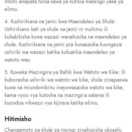
mtoto anapata fursa sawa ya kufikia malengo yake ya
elimu.
4. Kushirikiana na Jamii kwa Maendeleo ya Shule:
Ushirikiano kati ya shule na jamii ni muhimu ili
kuhakikisha kuwa wazazi wanahusika na maendeleo ya
shule. Kushirikiana na jamii pia kunasaidia kuongeza
ushiriki wa wazazi katika kufuatilia maendeleo ya
watoto wao.
5. Kuweka Mazingira ya Rafiki kwa Watoto wa Kike: Ili
kuboresha ushiriki wa watoto wa kike, shule zinapaswa
kuwa na miundombinu inayowasaidia watoto wa kike,
kama vyoo vya kutosha na mazingira salama ili
kuondoa vikwazo vya kijinsia katika elimu.
Hitimisho
Changamoto za shule za msingi zinahusisha ukosefu