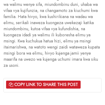
wa walimu wenye sifa, miundombinu duni, uhaba wa
vifaa vya kujifunzia, na changamoto za kiuchumi kwa
familia. Hata hivyo, kwa kushirikiana na wadau wa
elimu, serikali inaweza kuongeza uwekezaji katika
miundombinu, kutoa vifaa vya kufundishia, na
kuongeza idadi ya walimu ili kuboresha elimu ya
msingi. Kwa kuchukua hatua hizi, elimu ya msingi
itaimarishwa, na watoto wengi zaidi wataweza kupata
msingi bora wa elimu, hivyo kujenga jamii yenye
maarifa na uwezo wa kujenga uchumi imara kwa siku
za usoni.
COPY LINK TO SHARE THIS POST