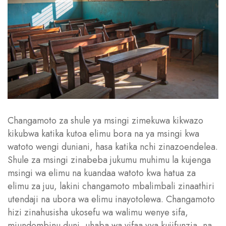
Changamoto za shule ya msingi zimekuwa kikwazo
kikubwa katika kutoa elimu bora na ya msingi kwa
watoto wengi duniani, hasa katika nchi zinazoendelea.
Shule za msingi zinabeba jukumu muhimu la kujenga
msingi wa elimu na kuandaa watoto kwa hatua za
elimu za juu, lakini changamoto mbalimbali zinaathiri
utendaji na ubora wa elimu inayotolewa. Changamoto
hizi zinahusisha ukosefu wa walimu wenye sifa,
miundombinu duni, uhaba wa vifaa vya kujifunzia, na