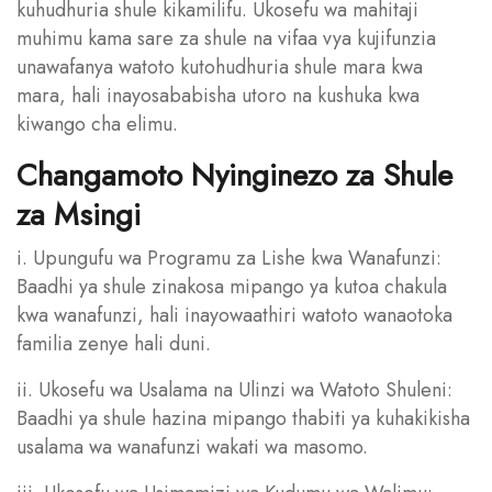
kuhudhuria shule kikamilifu. Ukosefu wa mahitaji
muhimu kama sare za shule na vifaa vya kujifunzia
unawafanya watoto kutohudhuria shule mara kwa
mara, hali inayosababisha utoro na kushuka kwa
kiwango cha elimu.
Changamoto Nyinginezo za Shule
za Msingi
i. Upungufu wa Programu za Lishe kwa Wanafunzi:
Baadhi ya shule zinakosa mipango ya kutoa chakula
kwa wanafunzi, hali inayowaathiri watoto wanaotoka
familia zenye hali duni.
ii. Ukosefu wa Usalama na Ulinzi wa Watoto Shuleni:
Baadhi ya shule hazina mipango thabiti ya kuhakikisha
usalama wa wanafunzi wakati wa masomo.