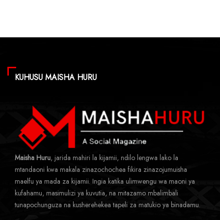
KUHUSU MAISHA HURU
Maisha Huru
, jarida mahiri la kijamii, ndilo lengwa lako la
mtandaoni kwa makala zinazochochea fikira zinazojumuisha
maelfu ya mada za kijamii. Ingia katika ulimwengu wa maoni ya
kufahamu, masimulizi ya kuvutia, na mitazamo mbalimbali
tunapochunguza na kusherehekea tapeli za matukio ya binadamu.