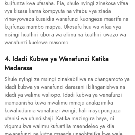
kujifunza kwa ufasaha. Pia, shule nyingi zinakosa vifaa
vya kisasa kama kompyuta na vitabu vya ziada
vinavyoweza kusaidia wanafunzi kuongeza maarifa na
kujifunza mambo mapya. Ukosefu huu wa vifaa vya
msingi huathiri ubora wa elimu na kuathiri uwezo wa
wanafunzi kuelewa masomo.
4. Idadi Kubwa ya Wanafunzi Katika
Madarasa
Shule nyingi za msingi zinakabiliwa na changamoto ya
idadi kubwa ya wanafunzi darasani ikilinganishwa na
idadi ya walimu waliopo. Idadi kubwa ya wanafunzi
inamaanisha kuwa mwalimu mmoja analazimika
kuwahudumia wanafunzi wengi, hali inayopunguza
ufanisi wa ufundishaji. Katika mazingira haya, ni
vigumu kwa walimu kufuatilia maendeleo ya kila
mwanafunzi na kutoa msaada unaohitajika kwa wale