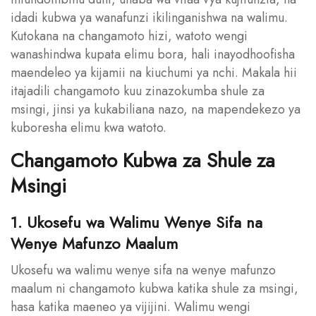
idadi kubwa ya wanafunzi ikilinganishwa na walimu.
Kutokana na changamoto hizi, watoto wengi
wanashindwa kupata elimu bora, hali inayodhoofisha
maendeleo ya kijamii na kiuchumi ya nchi. Makala hii
itajadili changamoto kuu zinazokumba shule za
msingi, jinsi ya kukabiliana nazo, na mapendekezo ya
kuboresha elimu kwa watoto.
Changamoto Kubwa za Shule za
Msingi
1. Ukosefu wa Walimu Wenye Sifa na
Wenye Mafunzo Maalum
Ukosefu wa walimu wenye sifa na wenye mafunzo
maalum ni changamoto kubwa katika shule za msingi,
hasa katika maeneo ya vijijini. Walimu wengi