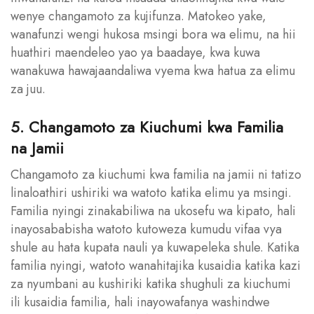
wenye changamoto za kujifunza. Matokeo yake,
wanafunzi wengi hukosa msingi bora wa elimu, na hii
huathiri maendeleo yao ya baadaye, kwa kuwa
wanakuwa hawajaandaliwa vyema kwa hatua za elimu
za juu.
5. Changamoto za Kiuchumi kwa Familia
na Jamii
Changamoto za kiuchumi kwa familia na jamii ni tatizo
linaloathiri ushiriki wa watoto katika elimu ya msingi.
Familia nyingi zinakabiliwa na ukosefu wa kipato, hali
inayosababisha watoto kutoweza kumudu vifaa vya
shule au hata kupata nauli ya kuwapeleka shule. Katika
familia nyingi, watoto wanahitajika kusaidia katika kazi
za nyumbani au kushiriki katika shughuli za kiuchumi
ili kusaidia familia, hali inayowafanya washindwe