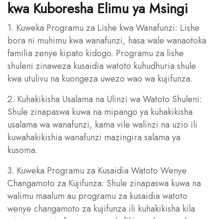
kwa Kuboresha Elimu ya Msingi
1. Kuweka Programu za Lishe kwa Wanafunzi: Lishe
bora ni muhimu kwa wanafunzi, hasa wale wanaotoka
familia zenye kipato kidogo. Programu za lishe
shuleni zinaweza kusaidia watoto kuhudhuria shule
kwa utulivu na kuongeza uwezo wao wa kujifunza.
2. Kuhakikisha Usalama na Ulinzi wa Watoto Shuleni:
Shule zinapaswa kuwa na mipango ya kuhakikisha
usalama wa wanafunzi, kama vile walinzi na uzio ili
kuwahakikishia wanafunzi mazingira salama ya
kusoma.
3. Kuweka Programu za Kusaidia Watoto Wenye
Changamoto za Kujifunza: Shule zinapaswa kuwa na
walimu maalum au programu za kusaidia watoto
wenye changamoto za kujifunza ili kuhakikisha kila