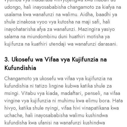
udongo, hali inayosababisha changamoto za kiafya na
usalama kwa wanafunzi na walimu. Aidha, baadhi ya
shule zinakosa vyoo vya kutosha na maji safi, hali
inayohatarisha afya za wanafunzi. Mazingira yasiyo
salama na miundombinu duni huathiri motisha ya
kujifunza na kuathiri utendaji wa wanafunzi darasani.
3. Ukosefu wa Vifaa vya Kujifunzia na
Kufundishia
Changamoto ya ukosefu wa vifaa vya kujifunzia na
kufundishia ni tatizo lingine kubwa katika shule za
msingi. Vitabu vya kiada, madaftari, penseli, na vifaa
vingine vya kujifunzia ni muhimu kwa elimu bora. Hata
hivyo, katika shule nyingi, vifaa hivi vinapatikana kwa
uchache, hali inayosababisha walimu kushindwa
kufundisha kwa ufanisi na wanafunzi kushindwa