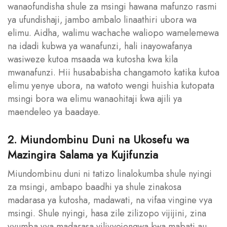
wanaofundisha shule za msingi hawana mafunzo rasmi
ya ufundishaji, jambo ambalo linaathiri ubora wa
elimu. Aidha, walimu wachache waliopo wamelemewa
na idadi kubwa ya wanafunzi, hali inayowafanya
wasiweze kutoa msaada wa kutosha kwa kila
mwanafunzi. Hii husababisha changamoto katika kutoa
elimu yenye ubora, na watoto wengi huishia kutopata
msingi bora wa elimu wanaohitaji kwa ajili ya
maendeleo ya baadaye.
2. Miundombinu Duni na Ukosefu wa
Mazingira Salama ya Kujifunzia
Miundombinu duni ni tatizo linalokumba shule nyingi
za msingi, ambapo baadhi ya shule zinakosa
madarasa ya kutosha, madawati, na vifaa vingine vya
msingi. Shule nyingi, hasa zile zilizopo vijijini, zina
vyumba vya madarasa vilivyojengwa kwa mabati au