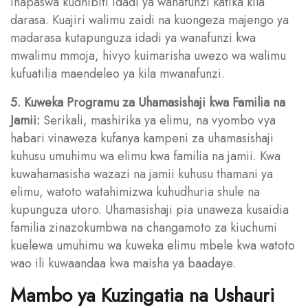
inapaswa kudhibiti idadi ya wanafunzi katika kila
darasa. Kuajiri walimu zaidi na kuongeza majengo ya
madarasa kutapunguza idadi ya wanafunzi kwa
mwalimu mmoja, hivyo kuimarisha uwezo wa walimu
kufuatilia maendeleo ya kila mwanafunzi.
5. Kuweka Programu za Uhamasishaji kwa Familia na
Jamii:
Serikali, mashirika ya elimu, na vyombo vya
habari vinaweza kufanya kampeni za uhamasishaji
kuhusu umuhimu wa elimu kwa familia na jamii. Kwa
kuwahamasisha wazazi na jamii kuhusu thamani ya
elimu, watoto watahimizwa kuhudhuria shule na
kupunguza utoro. Uhamasishaji pia unaweza kusaidia
familia zinazokumbwa na changamoto za kiuchumi
kuelewa umuhimu wa kuweka elimu mbele kwa watoto
wao ili kuwaandaa kwa maisha ya baadaye.
Mambo ya Kuzingatia na Ushauri