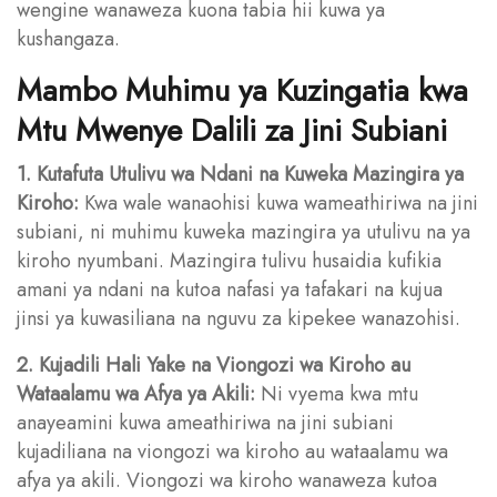
wengine wanaweza kuona tabia hii kuwa ya
kushangaza.
Mambo Muhimu ya Kuzingatia kwa
Mtu Mwenye Dalili za Jini Subiani
1. Kutafuta Utulivu wa Ndani na Kuweka Mazingira ya
Kiroho:
Kwa wale wanaohisi kuwa wameathiriwa na jini
subiani, ni muhimu kuweka mazingira ya utulivu na ya
kiroho nyumbani. Mazingira tulivu husaidia kufikia
amani ya ndani na kutoa nafasi ya tafakari na kujua
jinsi ya kuwasiliana na nguvu za kipekee wanazohisi.
2. Kujadili Hali Yake na Viongozi wa Kiroho au
Wataalamu wa Afya ya Akili:
Ni vyema kwa mtu
anayeamini kuwa ameathiriwa na jini subiani
kujadiliana na viongozi wa kiroho au wataalamu wa
afya ya akili. Viongozi wa kiroho wanaweza kutoa