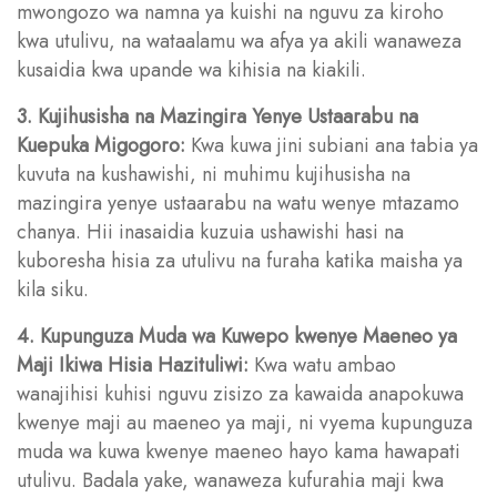
mwongozo wa namna ya kuishi na nguvu za kiroho
kwa utulivu, na wataalamu wa afya ya akili wanaweza
kusaidia kwa upande wa kihisia na kiakili.
3. Kujihusisha na Mazingira Yenye Ustaarabu na
Kuepuka Migogoro:
Kwa kuwa jini subiani ana tabia ya
kuvuta na kushawishi, ni muhimu kujihusisha na
mazingira yenye ustaarabu na watu wenye mtazamo
chanya. Hii inasaidia kuzuia ushawishi hasi na
kuboresha hisia za utulivu na furaha katika maisha ya
kila siku.
4. Kupunguza Muda wa Kuwepo kwenye Maeneo ya
Maji Ikiwa Hisia Hazituliwi:
Kwa watu ambao
wanajihisi kuhisi nguvu zisizo za kawaida anapokuwa
kwenye maji au maeneo ya maji, ni vyema kupunguza
muda wa kuwa kwenye maeneo hayo kama hawapati
utulivu. Badala yake, wanaweza kufurahia maji kwa