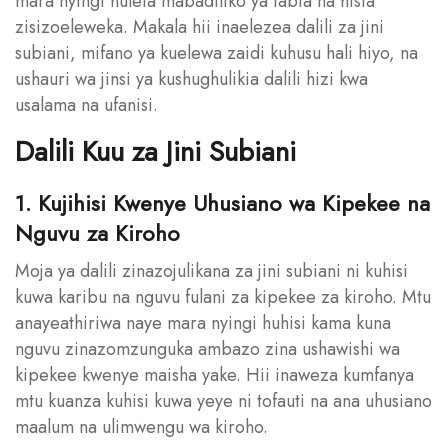
mara nyingi huleta mabadiliko ya tabia na hisia
zisizoeleweka. Makala hii inaelezea dalili za jini
subiani, mifano ya kuelewa zaidi kuhusu hali hiyo, na
ushauri wa jinsi ya kushughulikia dalili hizi kwa
usalama na ufanisi.
Dalili Kuu za Jini Subiani
1. Kujihisi Kwenye Uhusiano wa Kipekee na
Nguvu za Kiroho
Moja ya dalili zinazojulikana za jini subiani ni kuhisi
kuwa karibu na nguvu fulani za kipekee za kiroho. Mtu
anayeathiriwa naye mara nyingi huhisi kama kuna
nguvu zinazomzunguka ambazo zina ushawishi wa
kipekee kwenye maisha yake. Hii inaweza kumfanya
mtu kuanza kuhisi kuwa yeye ni tofauti na ana uhusiano
maalum na ulimwengu wa kiroho.