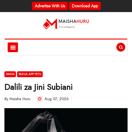
Advertise With Us
Download App
IMANI
PAKUA APP YETU
Dalili za Jini Subiani
By
Maisha Huru
Aug 07, 2026