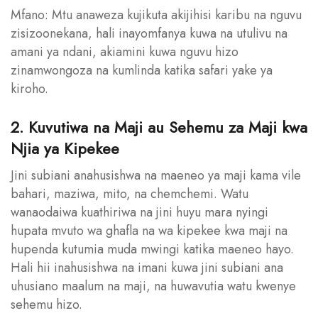
Mfano: Mtu anaweza kujikuta akijihisi karibu na nguvu
zisizoonekana, hali inayomfanya kuwa na utulivu na
amani ya ndani, akiamini kuwa nguvu hizo
zinamwongoza na kumlinda katika safari yake ya
kiroho.
2. Kuvutiwa na Maji au Sehemu za Maji kwa
Njia ya Kipekee
Jini subiani anahusishwa na maeneo ya maji kama vile
bahari, maziwa, mito, na chemchemi. Watu
wanaodaiwa kuathiriwa na jini huyu mara nyingi
hupata mvuto wa ghafla na wa kipekee kwa maji na
hupenda kutumia muda mwingi katika maeneo hayo.
Hali hii inahusishwa na imani kuwa jini subiani ana
uhusiano maalum na maji, na huwavutia watu kwenye
sehemu hizo.