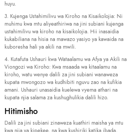
huyu.
3. Kujenga Ustahimilivu wa Kiroho na Kisaikolojia: Ni
muhimu kwa mtu aliyeathiriwa na jini subiani kujenga
ustahimilivu wa kiroho na kisaikolojia. Hii inasaidia
kukabiliana na hisia na mawazo yasiyo ya kawaida na
kuboresha hali ya akili na mwili.
4. Kutafuta Ushauri kwa Wataalamu wa Afya ya Akili na
Viongozi wa Kiroho: Kwa msaada wa kitaalamu na
kiroho, watu wenye dalili za jini subiani wanaweza
kupata mwongozo wa kudhibiti nguvu zao na kufikia
amani. Ushauri unasaidia kuelewa vyema athari na
kupata njia salama za kushughulikia dalili hizo.
Hitimisho
Dalili za jini subiani zinaweza kuathiri maisha ya mtu
kwa njia ya kipekee, na kwa kushiriki katika ibada,