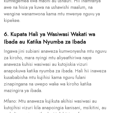
kumtegemea kwa maoni au ushauri. Hii inamfanya
awe na hisia ya kuwa na ushawishi maalum, na
wengine wanamwona kama mtu mwenye nguvu ya
kipekee.
6. Kupata Hali ya Wasiwasi Wakati wa
Ibada au Katika Nyumba za Ibada
Ingawa jini subiani anaweza kumwonyesha mtu nguvu
za kiroho, mara nyingi mtu aliyeathiriwa naye
anaweza kuhisi wasiwasi au kutojiskia vizuri
anapokuwa katika nyumba za ibada. Hali hii inaweza
kusababisha mtu kujihisi kama nguvu fulani
zinapingana na uwepo wake wa kiroho katika
mazingira ya ibada.
Mfano: Mtu anaweza kujikuta akihisi wasiwasi au
kutojihisi vizuri kila anapoingia kanisani, msikitini, au