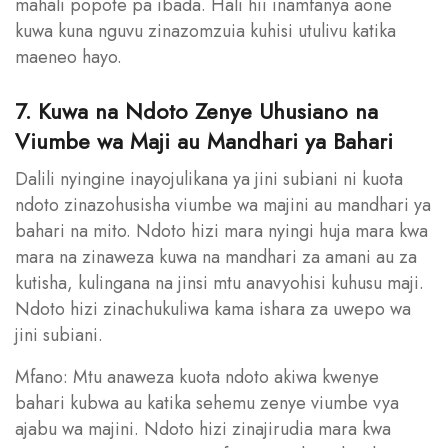
mahali popote pa ibada. Hali hii inamfanya aone
kuwa kuna nguvu zinazomzuia kuhisi utulivu katika
maeneo hayo.
7. Kuwa na Ndoto Zenye Uhusiano na
Viumbe wa Maji au Mandhari ya Bahari
Dalili nyingine inayojulikana ya jini subiani ni kuota
ndoto zinazohusisha viumbe wa majini au mandhari ya
bahari na mito. Ndoto hizi mara nyingi huja mara kwa
mara na zinaweza kuwa na mandhari za amani au za
kutisha, kulingana na jinsi mtu anavyohisi kuhusu maji.
Ndoto hizi zinachukuliwa kama ishara za uwepo wa
jini subiani.
Mfano: Mtu anaweza kuota ndoto akiwa kwenye
bahari kubwa au katika sehemu zenye viumbe vya
ajabu wa majini. Ndoto hizi zinajirudia mara kwa