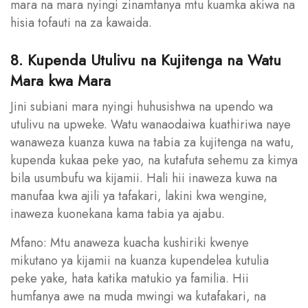
mara na mara nyingi zinamfanya mtu kuamka akiwa na
hisia tofauti na za kawaida.
8. Kupenda Utulivu na Kujitenga na Watu
Mara kwa Mara
Jini subiani mara nyingi huhusishwa na upendo wa
utulivu na upweke. Watu wanaodaiwa kuathiriwa naye
wanaweza kuanza kuwa na tabia za kujitenga na watu,
kupenda kukaa peke yao, na kutafuta sehemu za kimya
bila usumbufu wa kijamii. Hali hii inaweza kuwa na
manufaa kwa ajili ya tafakari, lakini kwa wengine,
inaweza kuonekana kama tabia ya ajabu.
Mfano: Mtu anaweza kuacha kushiriki kwenye
mikutano ya kijamii na kuanza kupendelea kutulia
peke yake, hata katika matukio ya familia. Hii
humfanya awe na muda mwingi wa kutafakari, na