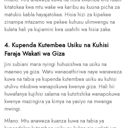
kitatokea kwa mtu wake wa karibu au kuona picha za
matukio kabla hayajatokea. Hisia hizi za kipekee
zinampa mtazamo wa pekee kuhusu ulimwengu na
kuleta hali ya kujiamini kwa usahihi wa hisia zake.
4. Kupenda Kutembea Usiku na Kuhisi
Faraja Wakati wa Giza
Jini subiani mara nyingi huhusishwa na usiku na
maeneo ya giza. Watu wanaoathiriwa naye wanaweza
kuwa na tabia ya kupenda kutembea usiku au kuhisi
utulivu mkubwa wanapokuwa kwenye giza. Hali hii
huwafanya kujihisi salama na kutotishika wanapokuwa
kwenye mazingira ya kimya na yasiyo na mwanga
mwingi.
Mfano: Mtu anaweza kuanza kuwa na tabia ya