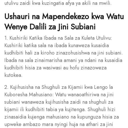
utulivu zaidi kwa kuzingatia afya ya akili na mwili.
Ushauri na Mapendekezo kwa Watu
Wenye Dalili za Jini Subiani
1. Kushiriki Katika Ibada na Sala za Kuleta Utulivu:
Kushiriki katika sala na ibada kunaweza kusaidia
kudhibiti hali za kiroho zinazohusishwa na jini subiani.
Ibada na sala zinaimarisha amani ya ndani na kusaidia
kudhibiti hisia za wasiwasi au hofu zinazoweza
kutokea.
2. Kujihusisha na Shughuli za Kijamii kwa Lengo la
Kuboresha Mahusiano: Watu wanaoathiriwa na jini
subiani wanaweza kujihusisha zaidi na shughuli za
kijamii ili kudhibiti tabia ya kujitenga. Shughuli hizi
zinasaidia kujenga mahusiano na kupunguza hisia za
upweke ambazo mara nyingi huja na athari za jini