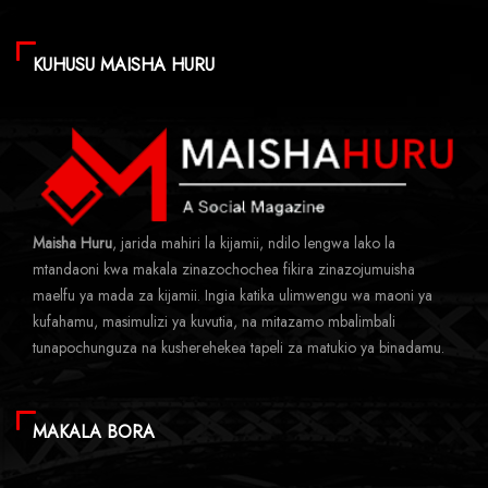
KUHUSU MAISHA HURU
Maisha Huru
, jarida mahiri la kijamii, ndilo lengwa lako la
mtandaoni kwa makala zinazochochea fikira zinazojumuisha
maelfu ya mada za kijamii. Ingia katika ulimwengu wa maoni ya
kufahamu, masimulizi ya kuvutia, na mitazamo mbalimbali
tunapochunguza na kusherehekea tapeli za matukio ya binadamu.
MAKALA BORA