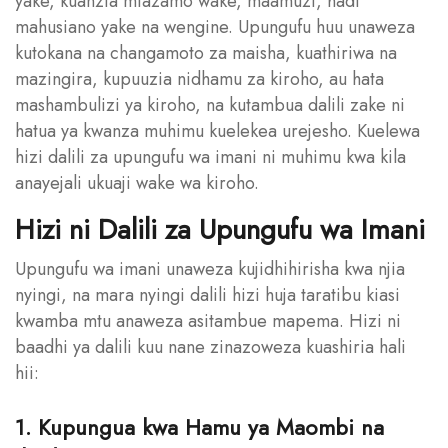
yake, kuanzia mtazamo wake, maamuzi, hadi
mahusiano yake na wengine. Upungufu huu unaweza
kutokana na changamoto za maisha, kuathiriwa na
mazingira, kupuuzia nidhamu za kiroho, au hata
mashambulizi ya kiroho, na kutambua dalili zake ni
hatua ya kwanza muhimu kuelekea urejesho. Kuelewa
hizi dalili za upungufu wa imani ni muhimu kwa kila
anayejali ukuaji wake wa kiroho.
Hizi ni Dalili za Upungufu wa Imani
Upungufu wa imani unaweza kujidhihirisha kwa njia
nyingi, na mara nyingi dalili hizi huja taratibu kiasi
kwamba mtu anaweza asitambue mapema. Hizi ni
baadhi ya dalili kuu nane zinazoweza kuashiria hali
hii:
1. Kupungua kwa Hamu ya Maombi na