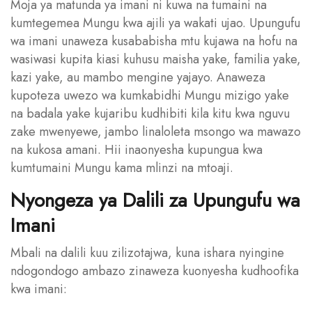
Moja ya matunda ya imani ni kuwa na tumaini na
kumtegemea Mungu kwa ajili ya wakati ujao. Upungufu
wa imani unaweza kusababisha mtu kujawa na hofu na
wasiwasi kupita kiasi kuhusu maisha yake, familia yake,
kazi yake, au mambo mengine yajayo. Anaweza
kupoteza uwezo wa kumkabidhi Mungu mizigo yake
na badala yake kujaribu kudhibiti kila kitu kwa nguvu
zake mwenyewe, jambo linaloleta msongo wa mawazo
na kukosa amani. Hii inaonyesha kupungua kwa
kumtumaini Mungu kama mlinzi na mtoaji.
Nyongeza ya Dalili za Upungufu wa
Imani
Mbali na dalili kuu zilizotajwa, kuna ishara nyingine
ndogondogo ambazo zinaweza kuonyesha kudhoofika
kwa imani: