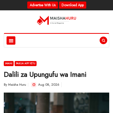
Advertise With Us
Download App
IMANI
PAKUA APP YETU
Dalili za Upungufu wa Imani
By
Maisha Huru
Aug 08, 2026