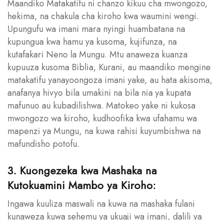
Maandiko Matakatifu ni chanzo kikuu cha mwongozo,
hekima, na chakula cha kiroho kwa waumini wengi.
Upungufu wa imani mara nyingi huambatana na
kupungua kwa hamu ya kusoma, kujifunza, na
kutafakari Neno la Mungu. Mtu anaweza kuanza
kupuuza kusoma Biblia, Kurani, au maandiko mengine
matakatifu yanayoongoza imani yake, au hata akisoma,
anafanya hivyo bila umakini na bila nia ya kupata
mafunuo au kubadilishwa. Matokeo yake ni kukosa
mwongozo wa kiroho, kudhoofika kwa ufahamu wa
mapenzi ya Mungu, na kuwa rahisi kuyumbishwa na
mafundisho potofu.
3. Kuongezeka kwa Mashaka na
Kutokuamini Mambo ya Kiroho:
Ingawa kuuliza maswali na kuwa na mashaka fulani
kunaweza kuwa sehemu ya ukuaji wa imani, dalili ya