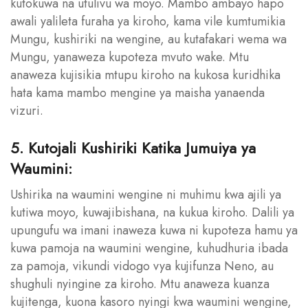
kutokuwa na utulivu wa moyo. Mambo ambayo hapo
awali yalileta furaha ya kiroho, kama vile kumtumikia
Mungu, kushiriki na wengine, au kutafakari wema wa
Mungu, yanaweza kupoteza mvuto wake. Mtu
anaweza kujisikia mtupu kiroho na kukosa kuridhika
hata kama mambo mengine ya maisha yanaenda
vizuri.
5. Kutojali Kushiriki Katika Jumuiya ya
Waumini:
Ushirika na waumini wengine ni muhimu kwa ajili ya
kutiwa moyo, kuwajibishana, na kukua kiroho. Dalili ya
upungufu wa imani inaweza kuwa ni kupoteza hamu ya
kuwa pamoja na waumini wengine, kuhudhuria ibada
za pamoja, vikundi vidogo vya kujifunza Neno, au
shughuli nyingine za kiroho. Mtu anaweza kuanza
kujitenga, kuona kasoro nyingi kwa waumini wengine,