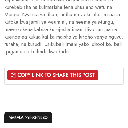
kurekebisha na kuimarisha tena uhusiano wetu na
Mungu. Kwa nia ya dhati, nidhamu ya kiroho, msaada
kutoka kwa jamii ya waumini, na neema ya Mungu,
inawezekana kabisa kurejesha imani iliyopungua na
kuendelea kukua katika maisha ya kiroho yenye nguvu,
furaha, na kusudi. Usikubali imani yako idhoofike, bali
ipiganie na kuilinda kwa bidii.
COPY LINK TO SHARE THIS POST
MAKALA NYINGINEZO