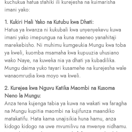
kuchukua hatua stahiki ili kurejesha na kuimarisha
imani yako:
1. Kukiri Hali Yako na Kutubu kwa Dhati:
Hatua ya kwanza ni kukubali kwa unyenyekevu kuwa
imani yako imepungua na kuna maeneo yanahitaji
marekebisho. Ni muhimu kumgeukia Mungu kwa toba
ya kweli, kuomba msamaha kwa kupuuzia uhusiano
wako Naye, na kuweka nia ya dhati ya kubadilika.
Mungu daima yuko tayari kusamehe na kurejesha wale
wanaomrudia kwa moyo wa kweli.
2. Kurejea kwa Nguvu Katika Maombi na Kusoma
Neno la Mungu:
Anza tena kujenga tabia ya kuwa na wakati wa faragha
na Mungu kupitia maombi na kujifunza maandiko
matakatifu. Hata kama unajisikia huna hamu, anza
kidogo kidogo na uwe mvumilivu na mwenye nidhamu.