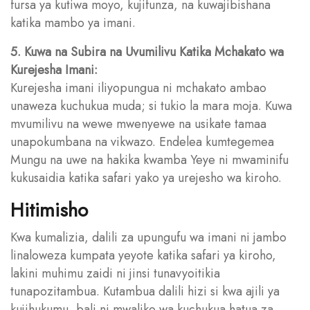
fursa ya kutiwa moyo, kujifunza, na kuwajibishana
katika mambo ya imani.
5. Kuwa na Subira na Uvumilivu Katika Mchakato wa
Kurejesha Imani:
Kurejesha imani iliyopungua ni mchakato ambao
unaweza kuchukua muda; si tukio la mara moja. Kuwa
mvumilivu na wewe mwenyewe na usikate tamaa
unapokumbana na vikwazo. Endelea kumtegemea
Mungu na uwe na hakika kwamba Yeye ni mwaminifu
kukusaidia katika safari yako ya urejesho wa kiroho.
Hitimisho
Kwa kumalizia, dalili za upungufu wa imani ni jambo
linaloweza kumpata yeyote katika safari ya kiroho,
lakini muhimu zaidi ni jinsi tunavyoitikia
tunapozitambua. Kutambua dalili hizi si kwa ajili ya
kujihukumu, bali ni mwaliko wa kuchukua hatua za