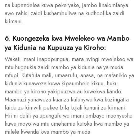
na kupendelea kuwa peke yake, jambo linalomfanya
awe rahisi zaidi kushambuliwa na kudhoofika zaidi
kiimani.
6. Kuongezeka kwa Mwelekeo wa Mambo
ya Kidunia na Kupuuza ya Kiroho:
Wakati imani inapopungua, mara nyingi mwelekeo wa
mtu hugeukia zaidi mambo ya kidunia na ya muda
mfupi. Kutafuta mali, umaarufu, anasa, na mafanikio ya
kidunia kunaweza kuwa kipaumbele kikuu, huku
mambo ya kiroho yakipuuzwa au kuwekwa kando.
Maamuzi yanaweza kuanza kufanywa kwa kuzingatia
faida za kimwili pekee bila kujali kanuni za kiimani.
Hii ni dalili ya upungufu wa imani ambayo inaonyesha
kuwa moyo wa mtu umehamia kutoka kwa mambo ya
milele kwenda kwa mambo ya muda.