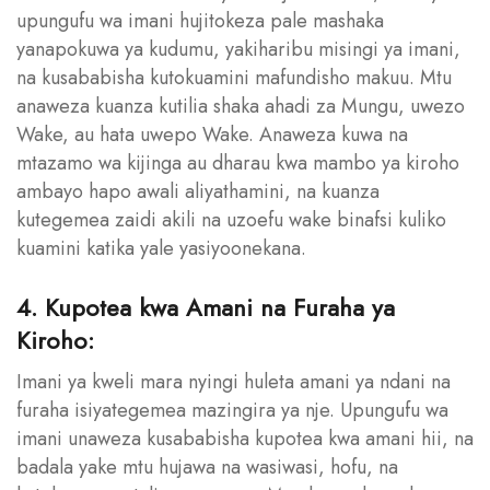
upungufu wa imani hujitokeza pale mashaka
yanapokuwa ya kudumu, yakiharibu misingi ya imani,
na kusababisha kutokuamini mafundisho makuu. Mtu
anaweza kuanza kutilia shaka ahadi za Mungu, uwezo
Wake, au hata uwepo Wake. Anaweza kuwa na
mtazamo wa kijinga au dharau kwa mambo ya kiroho
ambayo hapo awali aliyathamini, na kuanza
kutegemea zaidi akili na uzoefu wake binafsi kuliko
kuamini katika yale yasiyoonekana.
4. Kupotea kwa Amani na Furaha ya
Kiroho:
Imani ya kweli mara nyingi huleta amani ya ndani na
furaha isiyategemea mazingira ya nje. Upungufu wa
imani unaweza kusababisha kupotea kwa amani hii, na
badala yake mtu hujawa na wasiwasi, hofu, na