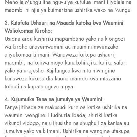
Neno la Mungu lina nguvu ya kufufua imani iliyolala na
maombi ni njia ya kuimarisha ushirika wako na Mungu.
3. Kutafuta Ushauri na Msaada kutoka kwa Waumini
Waliokomaa Kiroho:
Usione aibu kushiriki mapambano yako na kiongozi
wa kiroho unayemwamini au muumini mwenzako
aliyekomaa kiimani. Wanaweza kukupa ushauri,
maombi, na kutiwa moyo kunakohitajika katika safari
yako ya urejesho. Kujifungua kwa mtu mwingine
kunaweza kukusaidia kuona mambo kwa mtazamo
tofauti na kupata nguvu mpya.
4. Kujumuika Tena na Jumuiya ya Waumini:
Fanya jitihada za makusudi kurejea katika ushirika na
waumini wengine. Hudhuria ibada, shiriki katika
vikundi vidogo, na ujihusishe na shughuli za kanisa au
jumuiya yako ya kiimani. Ushirika na wengine utakupa