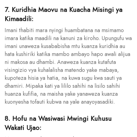
7. Kuridhia Maovu na Kuacha Misingi ya
Kimaadili:
Imani thabiti mara nyingi huambatana na msimamo
imara katika maadili na kanuni za kiroho. Upungufu wa
imani unaweza kusababisha mtu kuanza kuridhia au
hata kushiriki katika mambo ambayo hapo awali alijua
ni makosa au dhambi. Anaweza kuanza kutafuta
visingizio vya kuhalalisha matendo yake mabaya,
kupoteza hisia ya hatia, na kuwa sugu kwa sauti ya
dhamiri. Mipaka kati ya lililo sahihi na lisilo sahihi
huanza kufifia, na maisha yake yanaweza kuanza
kuonyesha tofauti kubwa na yale anayoyasadiki.
8. Hofu na Wasiwasi Mwingi Kuhusu
Wakati Ujao: