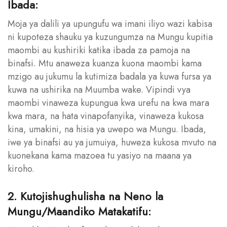
Ibada:
Moja ya dalili ya upungufu wa imani iliyo wazi kabisa
ni kupoteza shauku ya kuzungumza na Mungu kupitia
maombi au kushiriki katika ibada za pamoja na
binafsi. Mtu anaweza kuanza kuona maombi kama
mzigo au jukumu la kutimiza badala ya kuwa fursa ya
kuwa na ushirika na Muumba wake. Vipindi vya
maombi vinaweza kupungua kwa urefu na kwa mara
kwa mara, na hata vinapofanyika, vinaweza kukosa
kina, umakini, na hisia ya uwepo wa Mungu. Ibada,
iwe ya binafsi au ya jumuiya, huweza kukosa mvuto na
kuonekana kama mazoea tu yasiyo na maana ya
kiroho.
2. Kutojishughulisha na Neno la
Mungu/Maandiko Matakatifu: