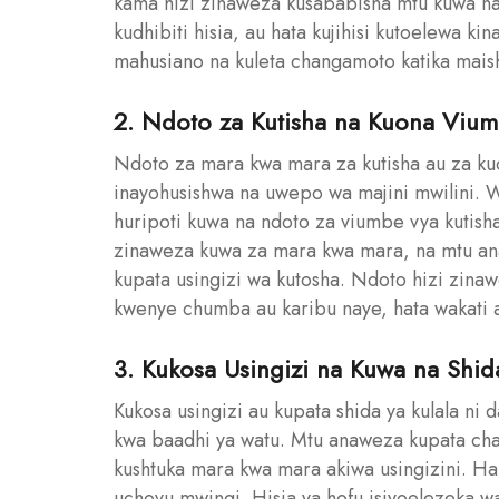
kama hizi zinaweza kusababisha mtu kuwa na 
kudhibiti hisia, au hata kujihisi kutoelewa k
mahusiano na kuleta changamoto katika maisha
2. Ndoto za Kutisha na Kuona Vium
Ndoto za mara kwa mara za kutisha au za kuo
inayohusishwa na uwepo wa majini mwilini. W
huripoti kuwa na ndoto za viumbe vya kutish
zinaweza kuwa za mara kwa mara, na mtu an
kupata usingizi wa kutosha. Ndoto hizi zin
kwenye chumba au karibu naye, hata wakati 
3. Kukosa Usingizi na Kuwa na Shida
Kukosa usingizi au kupata shida ya kulala ni 
kwa baadhi ya watu. Mtu anaweza kupata chan
kushtuka mara kwa mara akiwa usingizini. Ha
uchovu mwingi. Hisia ya hofu isiyoelezeka wa