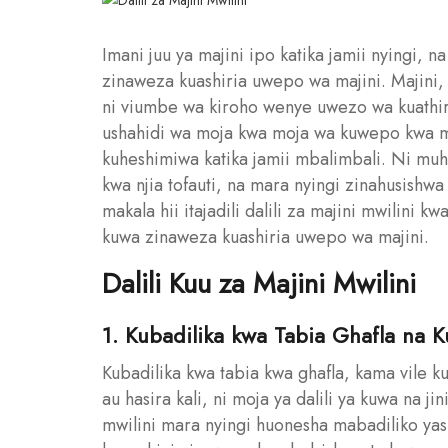
Imani juu ya majini ipo katika jamii nyingi, n
zinaweza kuashiria uwepo wa majini. Majini,
ni viumbe wa kiroho wenye uwezo wa kuathi
ushahidi wa moja kwa moja wa kuwepo kwa m
kuheshimiwa katika jamii mbalimbali. Ni muh
kwa njia tofauti, na mara nyingi zinahusishwa
makala hii itajadili dalili za majini mwilini k
kuwa zinaweza kuashiria uwepo wa majini.
Dalili Kuu za Majini Mwilini
1. Kubadilika kwa Tabia Ghafla na K
Kubadilika kwa tabia kwa ghafla, kama vile 
au hasira kali, ni moja ya dalili ya kuwa na 
mwilini mara nyingi huonesha mabadiliko yas