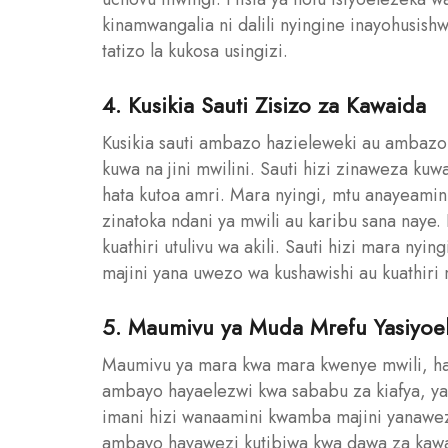
kinamwangalia ni dalili nyingine inayohusish
tatizo la kukosa usingizi.
4. Kusikia Sauti Zisizo za Kawaida
Kusikia sauti ambazo hazieleweki au ambazo 
kuwa na jini mwilini. Sauti hizi zinaweza k
hata kutoa amri. Mara nyingi, mtu anayeamini
zinatoka ndani ya mwili au karibu sana naye.
kuathiri utulivu wa akili. Sauti hizi mara ny
majini yana uwezo wa kushawishi au kuathiri
5. Maumivu ya Muda Mrefu Yasiyoe
Maumivu ya mara kwa mara kwenye mwili, h
ambayo hayaelezwi kwa sababu za kiafya, y
imani hizi wanaamini kwamba majini yanawe
ambayo hayawezi kutibiwa kwa dawa za kaw