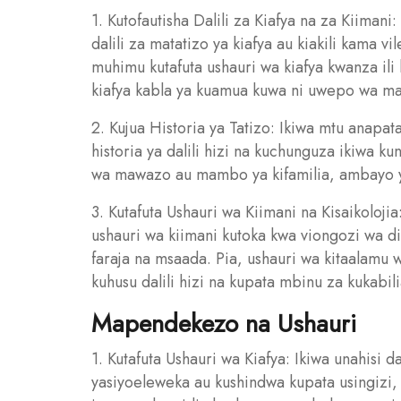
1. Kutofautisha Dalili za Kiafya na za Kiimani
dalili za matatizo ya kiafya au kiakili kama v
muhimu kutafuta ushauri wa kiafya kwanza ili k
kiafya kabla ya kuamua kuwa ni uwepo wa maj
2. Kujua Historia ya Tatizo: Ikiwa mtu anapat
historia ya dalili hizi na kuchunguza ikiwa k
wa mawazo au mambo ya kifamilia, ambayo yan
3. Kutafuta Ushauri wa Kiimani na Kisaikoloj
ushauri wa kiimani kutoka kwa viongozi wa d
faraja na msaada. Pia, ushauri wa kitaalamu 
kuhusu dalili hizi na kupata mbinu za kukabil
Mapendekezo na Ushauri
1. Kutafuta Ushauri wa Kiafya: Ikiwa unahisi d
yasiyoeleweka au kushindwa kupata usingizi,