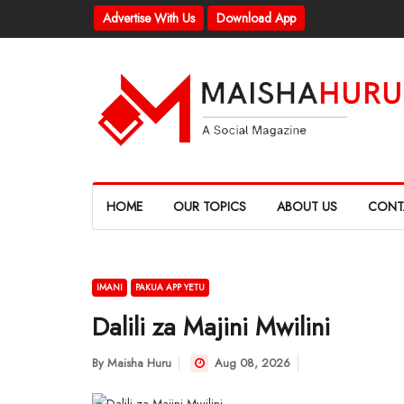
Advertise With Us
Download App
HOME
OUR TOPICS
ABOUT US
CONT
IMANI
PAKUA APP YETU
Dalili za Majini Mwilini
By
Maisha Huru
Aug 08, 2026