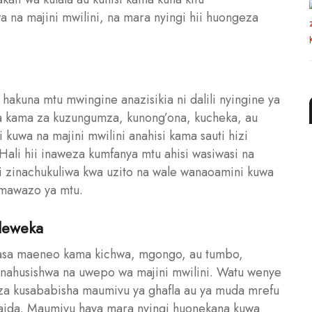
wa na majini mwilini, na mara nyingi hii huongeza
hakuna mtu mwingine anazisikia ni dalili nyingine ya
uwa kama za kuzungumza, kunong’ona, kucheka, au
 kuwa na majini mwilini anahisi kama sauti hizi
 Hali hii inaweza kumfanya mtu ahisi wasiwasi na
ingi zinachukuliwa kwa uzito na wale wanaoamini kuwa
 mawazo ya mtu.
leweka
asa maeneo kama kichwa, mgongo, au tumbo,
anahusishwa na uwepo wa majini mwilini. Watu wenye
za kusababisha maumivu ya ghafla au ya muda mrefu
aida. Maumivu haya mara nyingi huonekana kuwa