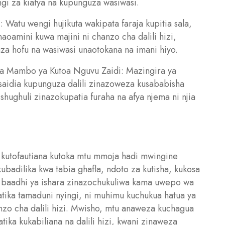
gi za kiafya na kupunguza wasiwasi.
: Watu wengi hujikuta wakipata faraja kupitia sala,
oamini kuwa majini ni chanzo cha dalili hizi,
a hofu na wasiwasi unaotokana na imani hiyo.
na Mambo ya Kutoa Nguvu Zaidi: Mazingira ya
saidia kupunguza dalili zinazoweza kusababisha
a shughuli zinazokupatia furaha na afya njema ni njia
za kutofautiana kutoka mtu mmoja hadi mwingine
ubadilika kwa tabia ghafla, ndoto za kutisha, kukosa
 ni baadhi ya ishara zinazochukuliwa kama uwepo wa
katika tamaduni nyingi, ni muhimu kuchukua hatua ya
anzo cha dalili hizi. Mwisho, mtu anaweza kuchagua
tika kukabiliana na dalili hizi, kwani zinaweza