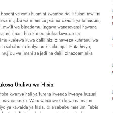
a baadhi ya watu huamini kwamba dalili fulani mwilini
 kwa mujibu wa imani za jadi na baadhi ya tamaduni,
ri mwili wa binadamu. Ingawa wanasayansi hawana
ajini, imani hizi zimeendelea kuwepo na
imu kuelewa kuwa dalili hizi zinaweza kufafanuliwa
 na sababu za kiafya au kisaikolojia. Hata hivyo,
wa mujibu wa imani za jadi na dalili zinazoaminika
ukosa Utulivu wa Hisia
kutoka kwenye hali ya furaha kwenda kwenye huzuni
jini inayoaminika. Watu wanaoweza kuwa na majini
iyo ya kawaida ya hisia, bila sababu maalum. Tabia