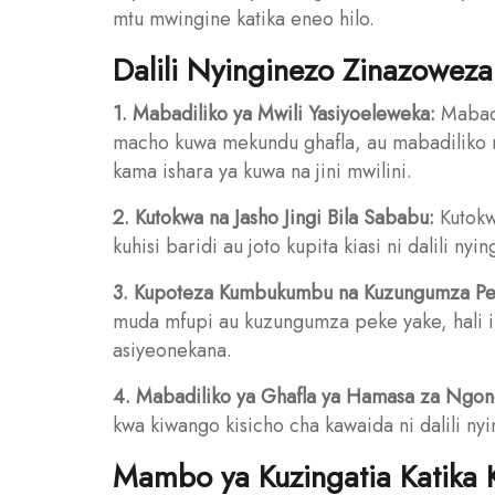
mtu mwingine katika eneo hilo.
Dalili Nyinginezo Zinazoweza
1. Mabadiliko ya Mwili Yasiyoeleweka:
Mabadi
macho kuwa mekundu ghafla, au mabadiliko 
kama ishara ya kuwa na jini mwilini.
2. Kutokwa na Jasho Jingi Bila Sababu:
Kutokwa
kuhisi baridi au joto kupita kiasi ni dalili ny
3. Kupoteza Kumbukumbu na Kuzungumza Pe
muda mfupi au kuzungumza peke yake, hali
asiyeonekana.
4. Mabadiliko ya Ghafla ya Hamasa za Ngon
kwa kiwango kisicho cha kawaida ni dalili ny
Mambo ya Kuzingatia Katika K