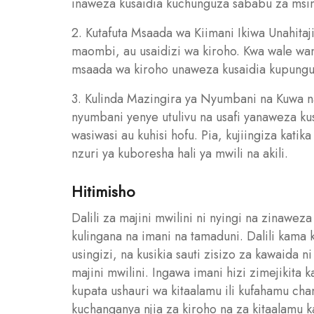
inaweza kusaidia kuchunguza sababu za msin
2. Kutafuta Msaada wa Kiimani Ikiwa Unahitaji
maombi, au usaidizi wa kiroho. Kwa wale wana
msaada wa kiroho unaweza kusaidia kupunguz
3. Kulinda Mazingira ya Nyumbani na Kuwa 
nyumbani yenye utulivu na usafi yanaweza ku
wasiwasi au kuhisi hofu. Pia, kujiingiza katik
nzuri ya kuboresha hali ya mwili na akili.
Hitimisho
Dalili za majini mwilini ni nyingi na zinawe
kulingana na imani na tamaduni. Dalili kama k
usingizi, na kusikia sauti zisizo za kawaida
majini mwilini. Ingawa imani hizi zimejikita 
kupata ushauri wa kitaalamu ili kufahamu ch
kuchanganya njia za kiroho na za kitaalamu ka