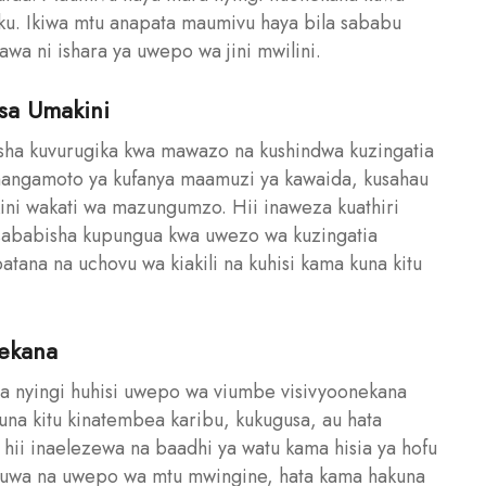
ku. Ikiwa mtu anapata maumivu haya bila sababu
wa ni ishara ya uwepo wa jini mwilini.
sa Umakini
usisha kuvurugika kwa mawazo na kushindwa kuzingatia
angamoto ya kufanya maamuzi ya kawaida, kusahau
i wakati wa mazungumzo. Hii inaweza kuathiri
usababisha kupungua kwa uwezo wa kuzingatia
tana na uchovu wa kiakili na kuhisi kama kuna kitu
ekana
a nyingi huhisi uwepo wa viumbe visivyoonekana
una kitu kinatembea karibu, kukugusa, au hata
 hii inaelezewa na baadhi ya watu kama hisia ya hofu
a kuwa na uwepo wa mtu mwingine, hata kama hakuna