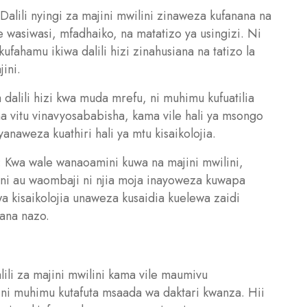
: Dalili nyingi za majini mwilini zinaweza kufanana na
ile wasiwasi, mfadhaiko, na matatizo ya usingizi. Ni
ufahamu ikiwa dalili hizi zinahusiana na tatizo la
ini.
a dalili hizi kwa muda mrefu, ni muhimu kufuatilia
una vitu vinavyosababisha, kama vile hali ya msongo
aweza kuathiri hali ya mtu kisaikolojia.
ia: Kwa wale wanaoamini kuwa na majini mwilini,
ini au waombaji ni njia moja inayoweza kuwapa
wa kisaikolojia unaweza kusaidia kuelewa zaidi
iana nazo.
alili za majini mwilini kama vile maumivu
 ni muhimu kutafuta msaada wa daktari kwanza. Hii