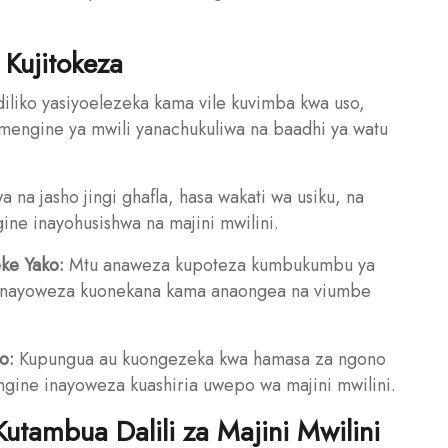
 Kujitokeza
liko yasiyoelezeka kama vile kuvimba kwa uso,
mengine ya mwili yanachukuliwa na baadhi ya watu
 na jasho jingi ghafla, hasa wakati wa usiku, na
ingine inayohusishwa na majini mwilini.
ke Yako:
Mtu anaweza kupoteza kumbukumbu ya
 inayoweza kuonekana kama anaongea na viumbe
o:
Kupungua au kuongezeka kwa hamasa za ngono
ingine inayoweza kuashiria uwepo wa majini mwilini.
utambua Dalili za Majini Mwilini