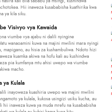
hasira kali bila sababu ya msingi, kushindwa
inachotokea. Hii inaweza kusababisha kuathirika kwa
 ya kila siku.
be Visivyo vya Kawaida
na viumbe vya ajabu ni dalili nyingine
atu wanaoamini kuwa na majini mwilini mara nyingi
a, mapigano, au hisia za kushambuliwa. Ndoto hizi
aweza kuamka akiwa na hofu kali au kushindwa
aweza pia kumfanya mtu ahisi uwepo wa viumbe
akiwa macho.
 ya Kulala
dalili inayoweza kuashiria uwepo wa majini mwilini
gamoto ya kulala, kukosa usingizi usiku kucha, au
li hii inaweza kuwa ya muda mrefu na kusababisha
kati wa kulala au kuhisi kama kuna kitu