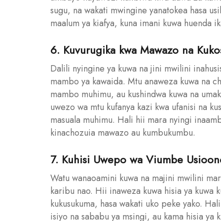
sugu, na wakati mwingine yanatokea hasa usi
maalum ya kiafya, kuna imani kuwa huenda ika
6. Kuvurugika kwa Mawazo na Kuko
Dalili nyingine ya kuwa na jini mwilini inah
mambo ya kawaida. Mtu anaweza kuwa na ch
mambo muhimu, au kushindwa kuwa na umakin
uwezo wa mtu kufanya kazi kwa ufanisi na k
masuala muhimu. Hali hii mara nyingi inaamba
kinachozuia mawazo au kumbukumbu.
7. Kuhisi Uwepo wa Viumbe Usioon
Watu wanaoamini kuwa na majini mwilini mar
karibu nao. Hii inaweza kuwa hisia ya kuwa k
kukusukuma, hasa wakati uko peke yako. Hali
isiyo na sababu ya msingi, au kama hisia y