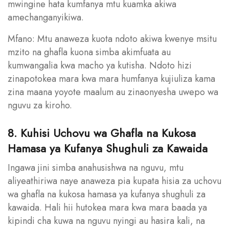
mwingine hata kumfanya mtu kuamka akiwa
amechanganyikiwa.
Mfano: Mtu anaweza kuota ndoto akiwa kwenye msitu
mzito na ghafla kuona simba akimfuata au
kumwangalia kwa macho ya kutisha. Ndoto hizi
zinapotokea mara kwa mara humfanya kujiuliza kama
zina maana yoyote maalum au zinaonyesha uwepo wa
nguvu za kiroho.
8. Kuhisi Uchovu wa Ghafla na Kukosa
Hamasa ya Kufanya Shughuli za Kawaida
Ingawa jini simba anahusishwa na nguvu, mtu
aliyeathiriwa naye anaweza pia kupata hisia za uchovu
wa ghafla na kukosa hamasa ya kufanya shughuli za
kawaida. Hali hii hutokea mara kwa mara baada ya
kipindi cha kuwa na nguvu nyingi au hasira kali, na