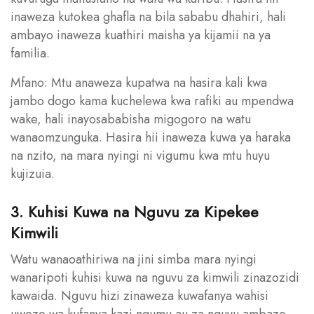
inaweza kutokea ghafla na bila sababu dhahiri, hali
ambayo inaweza kuathiri maisha ya kijamii na ya
familia.
Mfano: Mtu anaweza kupatwa na hasira kali kwa
jambo dogo kama kuchelewa kwa rafiki au mpendwa
wake, hali inayosababisha migogoro na watu
wanaomzunguka. Hasira hii inaweza kuwa ya haraka
na nzito, na mara nyingi ni vigumu kwa mtu huyu
kujizuia.
3. Kuhisi Kuwa na Nguvu za Kipekee
Kimwili
Watu wanaoathiriwa na jini simba mara nyingi
wanaripoti kuhisi kuwa na nguvu za kimwili zinazozidi
kawaida. Nguvu hizi zinaweza kuwafanya wahisi
uwezo wa kufanya kazi ngumu au za nguvu ambazo