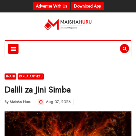
Advertise With Us
Download App
IMANI
PAKUA APP YETU
Dalili za Jini Simba
By
Maisha Huru
Aug 07, 2026