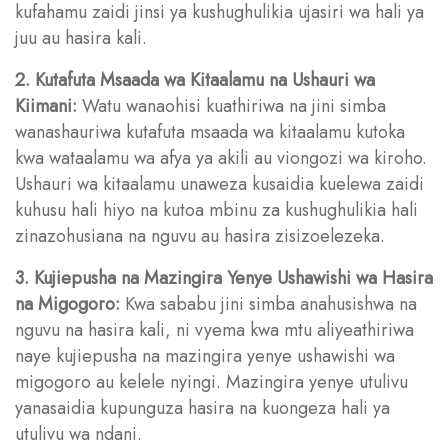
kufahamu zaidi jinsi ya kushughulikia ujasiri wa hali ya
juu au hasira kali.
2. Kutafuta Msaada wa Kitaalamu na Ushauri wa
Kiimani:
Watu wanaohisi kuathiriwa na jini simba
wanashauriwa kutafuta msaada wa kitaalamu kutoka
kwa wataalamu wa afya ya akili au viongozi wa kiroho.
Ushauri wa kitaalamu unaweza kusaidia kuelewa zaidi
kuhusu hali hiyo na kutoa mbinu za kushughulikia hali
zinazohusiana na nguvu au hasira zisizoelezeka.
3. Kujiepusha na Mazingira Yenye Ushawishi wa Hasira
na Migogoro:
Kwa sababu jini simba anahusishwa na
nguvu na hasira kali, ni vyema kwa mtu aliyeathiriwa
naye kujiepusha na mazingira yenye ushawishi wa
migogoro au kelele nyingi. Mazingira yenye utulivu
yanasaidia kupunguza hasira na kuongeza hali ya
utulivu wa ndani.