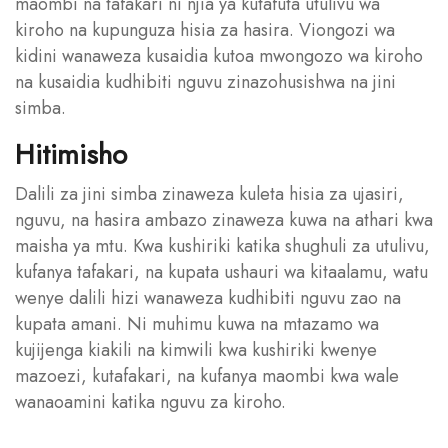
maombi na tafakari ni njia ya kutafuta utulivu wa
kiroho na kupunguza hisia za hasira. Viongozi wa
kidini wanaweza kusaidia kutoa mwongozo wa kiroho
na kusaidia kudhibiti nguvu zinazohusishwa na jini
simba.
Hitimisho
Dalili za jini simba zinaweza kuleta hisia za ujasiri,
nguvu, na hasira ambazo zinaweza kuwa na athari kwa
maisha ya mtu. Kwa kushiriki katika shughuli za utulivu,
kufanya tafakari, na kupata ushauri wa kitaalamu, watu
wenye dalili hizi wanaweza kudhibiti nguvu zao na
kupata amani. Ni muhimu kuwa na mtazamo wa
kujijenga kiakili na kimwili kwa kushiriki kwenye
mazoezi, kutafakari, na kufanya maombi kwa wale
wanaoamini katika nguvu za kiroho.