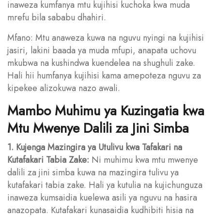
inaweza kumfanya mtu kujihisi kuchoka kwa muda
mrefu bila sababu dhahiri.
Mfano: Mtu anaweza kuwa na nguvu nyingi na kujihisi
jasiri, lakini baada ya muda mfupi, anapata uchovu
mkubwa na kushindwa kuendelea na shughuli zake.
Hali hii humfanya kujihisi kama amepoteza nguvu za
kipekee alizokuwa nazo awali.
Mambo Muhimu ya Kuzingatia kwa
Mtu Mwenye Dalili za Jini Simba
1. Kujenga Mazingira ya Utulivu kwa Tafakari na
Kutafakari Tabia Zake:
Ni muhimu kwa mtu mwenye
dalili za jini simba kuwa na mazingira tulivu ya
kutafakari tabia zake. Hali ya kutulia na kujichunguza
inaweza kumsaidia kuelewa asili ya nguvu na hasira
anazopata. Kutafakari kunasaidia kudhibiti hisia na