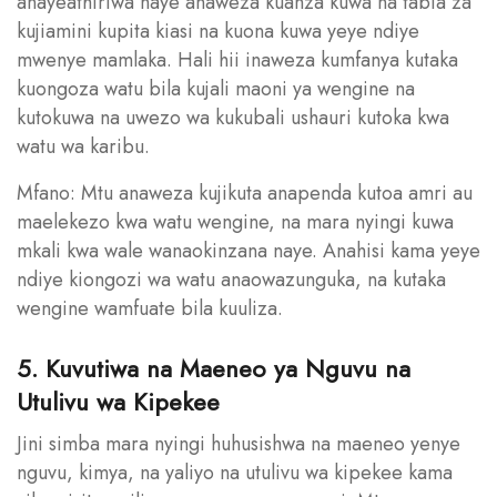
anayeathiriwa naye anaweza kuanza kuwa na tabia za
kujiamini kupita kiasi na kuona kuwa yeye ndiye
mwenye mamlaka. Hali hii inaweza kumfanya kutaka
kuongoza watu bila kujali maoni ya wengine na
kutokuwa na uwezo wa kukubali ushauri kutoka kwa
watu wa karibu.
Mfano: Mtu anaweza kujikuta anapenda kutoa amri au
maelekezo kwa watu wengine, na mara nyingi kuwa
mkali kwa wale wanaokinzana naye. Anahisi kama yeye
ndiye kiongozi wa watu anaowazunguka, na kutaka
wengine wamfuate bila kuuliza.
5. Kuvutiwa na Maeneo ya Nguvu na
Utulivu wa Kipekee
Jini simba mara nyingi huhusishwa na maeneo yenye
nguvu, kimya, na yaliyo na utulivu wa kipekee kama