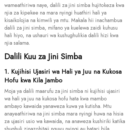
wameathiriwa naye, dalili za jini simba hujitokeza kwa
njia za kipekee na mara nyingi huathiri hali ya
kisaikolojia na kimwili ya mtu. Makala hii inachambua
dalili za jini simba, mifano ya kuelewa zaidi kuhusu
hali hiyo, na ushauri wa kushughulikia dalili hizi kwa
njia salama.
Dalili Kuu za Jini Simba
1. Kujihisi Ujasiri wa Hali ya Juu na Kukosa
Hofu kwa Kila Jambo
Moja ya dalili maarufu za jini simba ni kujihisi ujasiri
wa hali ya juu na kukosa hofu hata kwa mambo
ambayo kawaida yanaweza kuwa ya kutisha. Mtu
anayeathiriwa na jini simba mara nyingi huwa na hisia
za ujasiri usio wa kawaida, na anaweza kushiriki katika
shughuli zinazohitaji nguvu nyingi au hatari bila