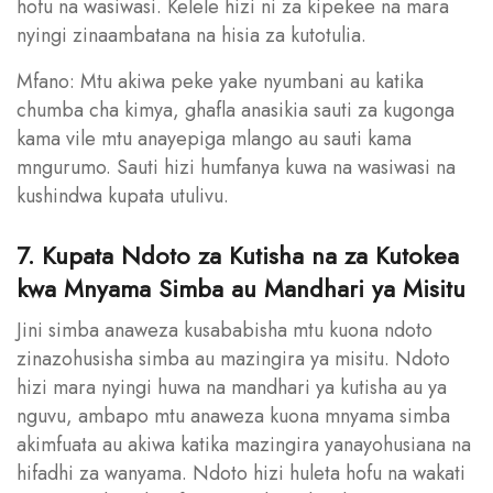
hofu na wasiwasi. Kelele hizi ni za kipekee na mara
nyingi zinaambatana na hisia za kutotulia.
Mfano: Mtu akiwa peke yake nyumbani au katika
chumba cha kimya, ghafla anasikia sauti za kugonga
kama vile mtu anayepiga mlango au sauti kama
mngurumo. Sauti hizi humfanya kuwa na wasiwasi na
kushindwa kupata utulivu.
7. Kupata Ndoto za Kutisha na za Kutokea
kwa Mnyama Simba au Mandhari ya Misitu
Jini simba anaweza kusababisha mtu kuona ndoto
zinazohusisha simba au mazingira ya misitu. Ndoto
hizi mara nyingi huwa na mandhari ya kutisha au ya
nguvu, ambapo mtu anaweza kuona mnyama simba
akimfuata au akiwa katika mazingira yanayohusiana na
hifadhi za wanyama. Ndoto hizi huleta hofu na wakati