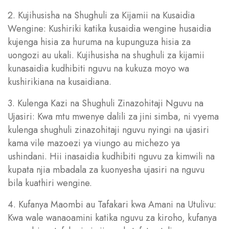
2. Kujihusisha na Shughuli za Kijamii na Kusaidia
Wengine: Kushiriki katika kusaidia wengine husaidia
kujenga hisia za huruma na kupunguza hisia za
uongozi au ukali. Kujihusisha na shughuli za kijamii
kunasaidia kudhibiti nguvu na kukuza moyo wa
kushirikiana na kusaidiana.
3. Kulenga Kazi na Shughuli Zinazohitaji Nguvu na
Ujasiri: Kwa mtu mwenye dalili za jini simba, ni vyema
kulenga shughuli zinazohitaji nguvu nyingi na ujasiri
kama vile mazoezi ya viungo au michezo ya
ushindani. Hii inasaidia kudhibiti nguvu za kimwili na
kupata njia mbadala za kuonyesha ujasiri na nguvu
bila kuathiri wengine.
4. Kufanya Maombi au Tafakari kwa Amani na Utulivu:
Kwa wale wanaoamini katika nguvu za kiroho, kufanya