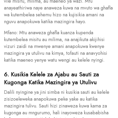
vile misitu, milima, au maeneo ya wazi. Mtu
anayeathiriwa naye anaweza kuwa na mvuto wa ghafla
wa kutembelea sehemu hizo na kujisikia amani na
nguvu anapokuwa katika mazingira hayo.
Mfano: Mtu anaweza ghafla kuanza kupenda
kutembelea misitu au milima, na anajikuta akijihisi
vizuri zaidi na mwenye amani anapokuwa kwenye
mazingira ya utulivu na kimya, tofauti na anavyohisi
katika maeneo yenye watu wengi au kelele nyingi.
6. Kusikia Kelele za Ajabu au Sauti za
Kugonga Katika Mazingira ya Utulivu
Dalili nyingine ya jini simba ni kusikia sauti au kelele
zisizoeleweka anapokuwa peke yake au katika
mazingira tulivu. Sauti hizi zinaweza kuwa kama za
kugonga au mngurumo, hali inayoweza kusababisha