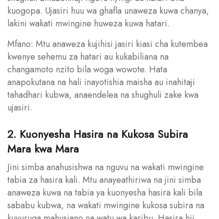
kuogopa. Ujasiri huu wa ghafla unaweza kuwa chanya,
lakini wakati mwingine huweza kuwa hatari.
Mfano: Mtu anaweza kujihisi jasiri kiasi cha kutembea
kwenye sehemu za hatari au kukabiliana na
changamoto nzito bila woga wowote. Hata
anapokutana na hali inayotishia maisha au inahitaji
tahadhari kubwa, anaendelea na shughuli zake kwa
ujasiri.
2. Kuonyesha Hasira na Kukosa Subira
Mara kwa Mara
Jini simba anahusishwa na nguvu na wakati mwingine
tabia za hasira kali. Mtu anayeathiriwa na jini simba
anaweza kuwa na tabia ya kuonyesha hasira kali bila
sababu kubwa, na wakati mwingine kukosa subira na
kuvuruga mahusiano na watu wa karibu. Hasira hii