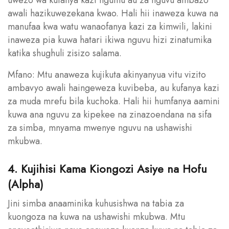
awali hazikuwezekana kwao. Hali hii inaweza kuwa na
manufaa kwa watu wanaofanya kazi za kimwili, lakini
inaweza pia kuwa hatari ikiwa nguvu hizi zinatumika
katika shughuli zisizo salama.
Mfano: Mtu anaweza kujikuta akinyanyua vitu vizito
ambavyo awali haingeweza kuvibeba, au kufanya kazi
za muda mrefu bila kuchoka. Hali hii humfanya aamini
kuwa ana nguvu za kipekee na zinazoendana na sifa
za simba, mnyama mwenye nguvu na ushawishi
mkubwa.
4. Kujihisi Kama Kiongozi Asiye na Hofu
(Alpha)
Jini simba anaaminika kuhusishwa na tabia za
kuongoza na kuwa na ushawishi mkubwa. Mtu