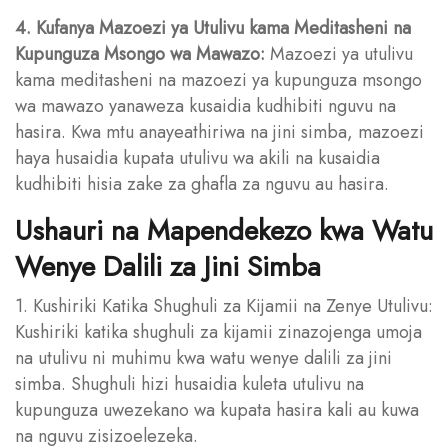
4. Kufanya Mazoezi ya Utulivu kama Meditasheni na
Kupunguza Msongo wa Mawazo:
Mazoezi ya utulivu
kama meditasheni na mazoezi ya kupunguza msongo
wa mawazo yanaweza kusaidia kudhibiti nguvu na
hasira. Kwa mtu anayeathiriwa na jini simba, mazoezi
haya husaidia kupata utulivu wa akili na kusaidia
kudhibiti hisia zake za ghafla za nguvu au hasira.
Ushauri na Mapendekezo kwa Watu
Wenye Dalili za Jini Simba
1. Kushiriki Katika Shughuli za Kijamii na Zenye Utulivu:
Kushiriki katika shughuli za kijamii zinazojenga umoja
na utulivu ni muhimu kwa watu wenye dalili za jini
simba. Shughuli hizi husaidia kuleta utulivu na
kupunguza uwezekano wa kupata hasira kali au kuwa
na nguvu zisizoelezeka.