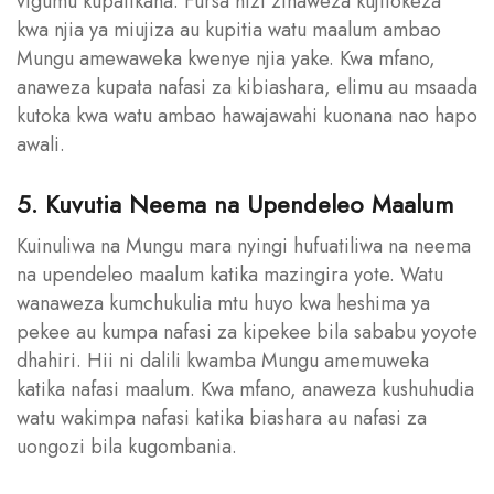
vigumu kupatikana. Fursa hizi zinaweza kujitokeza
kwa njia ya miujiza au kupitia watu maalum ambao
Mungu amewaweka kwenye njia yake. Kwa mfano,
anaweza kupata nafasi za kibiashara, elimu au msaada
kutoka kwa watu ambao hawajawahi kuonana nao hapo
awali.
5. Kuvutia Neema na Upendeleo Maalum
Kuinuliwa na Mungu mara nyingi hufuatiliwa na neema
na upendeleo maalum katika mazingira yote. Watu
wanaweza kumchukulia mtu huyo kwa heshima ya
pekee au kumpa nafasi za kipekee bila sababu yoyote
dhahiri. Hii ni dalili kwamba Mungu amemuweka
katika nafasi maalum. Kwa mfano, anaweza kushuhudia
watu wakimpa nafasi katika biashara au nafasi za
uongozi bila kugombania.