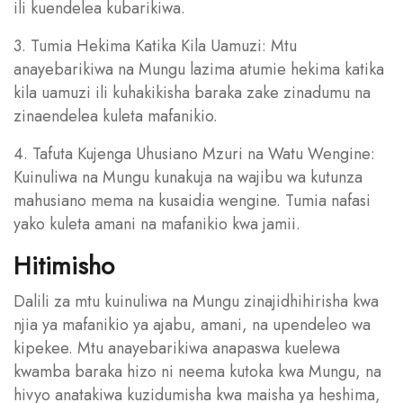
ili kuendelea kubarikiwa.
3. Tumia Hekima Katika Kila Uamuzi: Mtu
anayebarikiwa na Mungu lazima atumie hekima katika
kila uamuzi ili kuhakikisha baraka zake zinadumu na
zinaendelea kuleta mafanikio.
4. Tafuta Kujenga Uhusiano Mzuri na Watu Wengine:
Kuinuliwa na Mungu kunakuja na wajibu wa kutunza
mahusiano mema na kusaidia wengine. Tumia nafasi
yako kuleta amani na mafanikio kwa jamii.
Hitimisho
Dalili za mtu kuinuliwa na Mungu zinajidhihirisha kwa
njia ya mafanikio ya ajabu, amani, na upendeleo wa
kipekee. Mtu anayebarikiwa anapaswa kuelewa
kwamba baraka hizo ni neema kutoka kwa Mungu, na
hivyo anatakiwa kuzidumisha kwa maisha ya heshima,