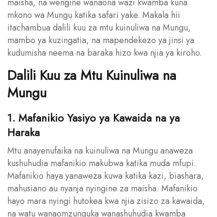
maisha, na wengine wanaona wazi kwamba kuna
mkono wa Mungu katika safari yake. Makala hii
itachambua dalili kuu za mtu kuinuliwa na Mungu,
mambo ya kuzingatia, na mapendekezo ya jinsi ya
kudumisha neema na baraka hizo kwa njia ya kiroho.
Dalili Kuu za Mtu Kuinuliwa na
Mungu
1. Mafanikio Yasiyo ya Kawaida na ya
Haraka
Mtu anayenufaika na kuinuliwa na Mungu anaweza
kushuhudia mafanikio makubwa katika muda mfupi.
Mafanikio haya yanaweza kuwa katika kazi, biashara,
mahusiano au nyanja nyingine za maisha. Mafanikio
hayo mara nyingi hutokea kwa njia zisizo za kawaida,
na watu wanaomzunguka wanashuhudia kwamba