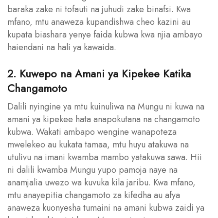
baraka zake ni tofauti na juhudi zake binafsi. Kwa
mfano, mtu anaweza kupandishwa cheo kazini au
kupata biashara yenye faida kubwa kwa njia ambayo
haiendani na hali ya kawaida.
2. Kuwepo na Amani ya Kipekee Katika
Changamoto
Dalili nyingine ya mtu kuinuliwa na Mungu ni kuwa na
amani ya kipekee hata anapokutana na changamoto
kubwa. Wakati ambapo wengine wanapoteza
mwelekeo au kukata tamaa, mtu huyu atakuwa na
utulivu na imani kwamba mambo yatakuwa sawa. Hii
ni dalili kwamba Mungu yupo pamoja naye na
anamjalia uwezo wa kuvuka kila jaribu. Kwa mfano,
mtu anayepitia changamoto za kifedha au afya
anaweza kuonyesha tumaini na amani kubwa zaidi ya