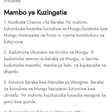
Vikubwa.
Mambo ya Kuzingatia
1. Kumbuka Chanzo cha Baraka: Ni muhimu
kukumbuka kwamba kuinuliwa na Mungu kunatoka kwa
Mungu mwenyewe na hivyo ni vyema kumshukuru na
kutojivuna.
2. Kudumisha Uhusiano wa Kiroho na Mungu: Ili
kudumisha neema na baraka za Mungu, ni lazima
kudumisha maombi, maisha ya haki, na kujiepusha na
dhambi.
3. Kutumia Baraka kwa Manufaa ya Wengine: Baraka
za kuinuliwa na Mungu hazipaswi kutumiwa kwa
ubinafsi. Ni muhimu kuzikusudia kusaidia wengine na
jamii kwa ujumla.