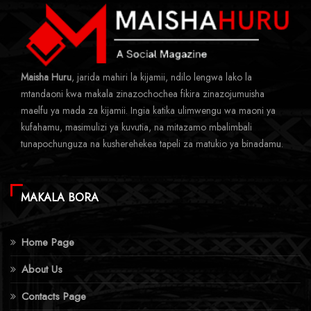
Maisha Huru
, jarida mahiri la kijamii, ndilo lengwa lako la
mtandaoni kwa makala zinazochochea fikira zinazojumuisha
maelfu ya mada za kijamii. Ingia katika ulimwengu wa maoni ya
kufahamu, masimulizi ya kuvutia, na mitazamo mbalimbali
tunapochunguza na kusherehekea tapeli za matukio ya binadamu.
MAKALA BORA
Home Page
About Us
Contacts Page