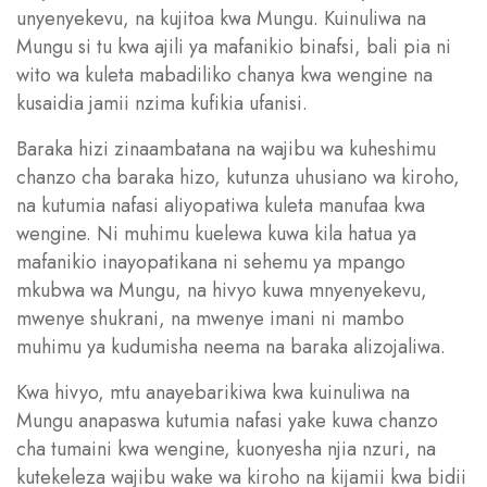
unyenyekevu, na kujitoa kwa Mungu. Kuinuliwa na
Mungu si tu kwa ajili ya mafanikio binafsi, bali pia ni
wito wa kuleta mabadiliko chanya kwa wengine na
kusaidia jamii nzima kufikia ufanisi.
Baraka hizi zinaambatana na wajibu wa kuheshimu
chanzo cha baraka hizo, kutunza uhusiano wa kiroho,
na kutumia nafasi aliyopatiwa kuleta manufaa kwa
wengine. Ni muhimu kuelewa kuwa kila hatua ya
mafanikio inayopatikana ni sehemu ya mpango
mkubwa wa Mungu, na hivyo kuwa mnyenyekevu,
mwenye shukrani, na mwenye imani ni mambo
muhimu ya kudumisha neema na baraka alizojaliwa.
Kwa hivyo, mtu anayebarikiwa kwa kuinuliwa na
Mungu anapaswa kutumia nafasi yake kuwa chanzo
cha tumaini kwa wengine, kuonyesha njia nzuri, na
kutekeleza wajibu wake wa kiroho na kijamii kwa bidii