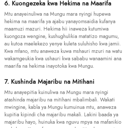
6. Kuongezeka kwa Hekima na Maarifa
Mtu anayeinuliwa na Mungu mara nyingi hupewa
hekima na maarifa ya ajabu yanayomsaidia kufanya
maamuzi mazuri. Hekima hii inaweza kutumiwa
kuongoza wengine, kushughulikia matatizo magumu,
au kutoa maelekezo yenye kuleta suluhisho kwa jamii.
Kwa mfano, mtu anaweza kuwa mshauri mzuri na watu
wakamgeukia kwa ushauri kwa sababu wanaamini ana
maarifa na hekima inayotoka kwa Mungu.
7. Kushinda Majaribu na Mitihani
Mtu anayepitia kuinuliwa na Mungu mara nyingi
atashinda majaribu na mitihani mbalimbali. Wakati
mwingine, kabla ya Mungu kumuinua mtu, anaweza
kupitia kipindi cha majaribu makali. Lakini baada ya
majaribu hayo, huinuka kwa nguvu mpya na mafanikio