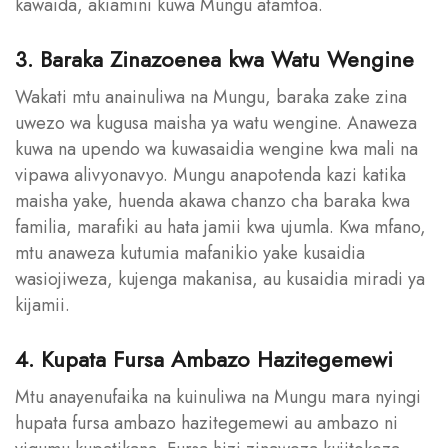
kawaida, akiamini kuwa Mungu atamtoa.
3. Baraka Zinazoenea kwa Watu Wengine
Wakati mtu anainuliwa na Mungu, baraka zake zina
uwezo wa kugusa maisha ya watu wengine. Anaweza
kuwa na upendo wa kuwasaidia wengine kwa mali na
vipawa alivyonavyo. Mungu anapotenda kazi katika
maisha yake, huenda akawa chanzo cha baraka kwa
familia, marafiki au hata jamii kwa ujumla. Kwa mfano,
mtu anaweza kutumia mafanikio yake kusaidia
wasiojiweza, kujenga makanisa, au kusaidia miradi ya
kijamii.
4. Kupata Fursa Ambazo Hazitegemewi
Mtu anayenufaika na kuinuliwa na Mungu mara nyingi
hupata fursa ambazo hazitegemewi au ambazo ni