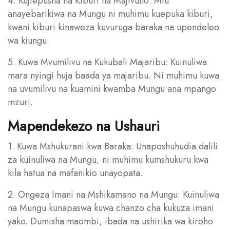
4. Kujiepusha na Kiburi na Majivuno: Mtu
anayebarikiwa na Mungu ni muhimu kuepuka kiburi,
kwani kiburi kinaweza kuvuruga baraka na upendeleo
wa kiungu.
5. Kuwa Mvumilivu na Kukubali Majaribu: Kuinuliwa
mara nyingi huja baada ya majaribu. Ni muhimu kuwa
na uvumilivu na kuamini kwamba Mungu ana mpango
mzuri.
Mapendekezo na Ushauri
1. Kuwa Mshukurani kwa Baraka: Unaposhuhudia dalili
za kuinuliwa na Mungu, ni muhimu kumshukuru kwa
kila hatua na mafanikio unayopata.
2. Ongeza Imani na Mshikamano na Mungu: Kuinuliwa
na Mungu kunapaswa kuwa chanzo cha kukuza imani
yako. Dumisha maombi, ibada na ushirika wa kiroho