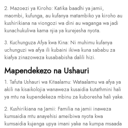
2. Mazoezi ya Kiroho: Katika baadhi ya jamii,
maombi, kufunga, au kufanya matambiko ya kiroho au
kushirikiana na viongozi wa dini au waganga wa jadi
kunachukuliwa kama njia ya kurejesha nyota.
3. Kuchunguza Afya kwa Kina: Ni muhimu kufanya
uchunguzi wa afya ili kubaini ikiwa kuna sababu za
kiafya zinazoweza kusababisha dalili hizi.
Mapendekezo na Ushauri
1. Tafuta Ushauri wa Kitaalamu: Wataalamu wa afya ya
akili na kisaikolojia wanaweza kusaidia kutathmini hali
ya mtu na kupendekeza mbinu za kuboresha hali yake.
2. Kushirikiana na Jamii: Familia na jamii inaweza
kumsaidia mtu anayehisi ameibiwa nyota kwa
kumsaidia kujenga upya imani yake na kumpa msaada