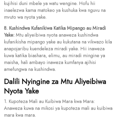
kujihisi duni mbele ya watu wengine. Hofu hii
inaelezwa kama matokeo ya kushuka kwa nguvu na
mvuto wa nyota yake.
8. Kushindwa Kufanikiwa Katika Mipango au Miradi
Yake:
Mtu aliyeibiwa nyota anaweza kushindwa
kufanikisha mipango yake au kukutana na vikwazo kila
anapojaribu kuendeleza miradi yake. Hii inaweza
kuwa katika biashara, elimu, au miradi mingine ya
maisha, hali ambayo inaweza kumfanya ajihisi
amefungwa na kushindwa.
Dalili Nyingine za Mtu Aliyeibiwa
Nyota Yake
1. Kupoteza Mali au Kuibiwa Mara kwa Mara:
Anaweza kuwa na mikosi ya kupoteza mali au kuibiwa
mara kwa mara.