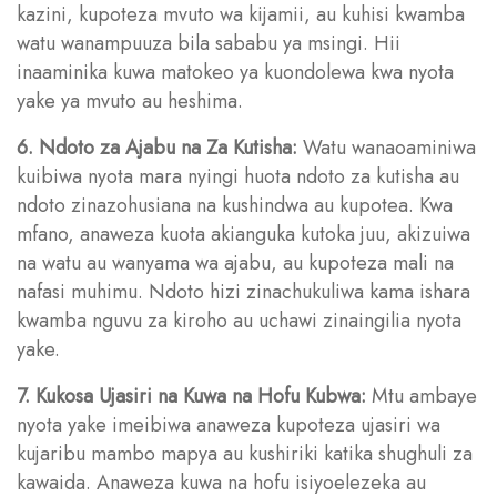
kazini, kupoteza mvuto wa kijamii, au kuhisi kwamba
watu wanampuuza bila sababu ya msingi. Hii
inaaminika kuwa matokeo ya kuondolewa kwa nyota
yake ya mvuto au heshima.
6. Ndoto za Ajabu na Za Kutisha:
Watu wanaoaminiwa
kuibiwa nyota mara nyingi huota ndoto za kutisha au
ndoto zinazohusiana na kushindwa au kupotea. Kwa
mfano, anaweza kuota akianguka kutoka juu, akizuiwa
na watu au wanyama wa ajabu, au kupoteza mali na
nafasi muhimu. Ndoto hizi zinachukuliwa kama ishara
kwamba nguvu za kiroho au uchawi zinaingilia nyota
yake.
7. Kukosa Ujasiri na Kuwa na Hofu Kubwa:
Mtu ambaye
nyota yake imeibiwa anaweza kupoteza ujasiri wa
kujaribu mambo mapya au kushiriki katika shughuli za
kawaida. Anaweza kuwa na hofu isiyoelezeka au