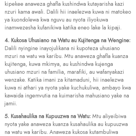
kipekee anaweza ghafla kushindwa kutayarisha kazi
nzuri kama awali. Dalili hii inaelezwa kuwa ni matokeo
ya kuondolewa kwa nguvu au nyota iliyokuwa
inamwezesha kufanikiwa katika eneo lake la kipaji.
4. Kukosa Uhusiano na Watu au Kujitenga na Wengine:
Dalili nyingine inayojulikana ni kupoteza uhusiano
mzuri na watu wa karibu. Mtu anaweza ghafla kuanza
kujitenga, kuwa mkimya, au kushindwa kujenga
uhusiano mzuri na familia, marafiki, au wafanyakazi
wenzake. Katika imani za kitamaduni, hii inaelezwa
kuwa ni athari ya nyota yake kuchukuliwa, ambayo kwa
kawaida ingemvutia na kuimarisha mahusiano yake na
jamii.
5. Kusahaulika na Kupuuzwa na Watu:
Mtu aliyeibiwa
nyota yake anaweza kuanza kusahaulika au kupuuzwa
na watu wa karibu. Anaweza kukosa kutambuliwa