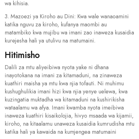
wa kihisia.
3. Mazoezi ya Kiroho au Dini: Kwa wale wanaoamini
katika nguvu za kiroho, kufanya maombi au
matambiko kwa mujibu wa imani zao inaweza kusaidia
kurejesha hali ya utulivu na matumaini.
Hitimisho
Dalili za mtu aliyeibiwa nyota yake ni dhana
inayotokana na imani za kitamaduni, na zinaweza
kuathiri maisha ya mtu kwa njia tofauti. Ni muhimu
kushughulikia imani hizi kwa njia yenye uelewa, kwa
kuzingatia muktadha wa kitamaduni na kushirikisha
wataalamu wa afya. Imani kwamba nyota imeibiwa
inaweza kuathiri kisaikolojia, hivyo msaada wa kijamii,
kiroho, na kitaalamu unaweza kusaidia kumrudisha mtu
katika hali ya kawaida na kumjengea matumaini