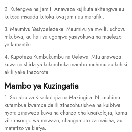
2. Kutengwa na Jamii: Anaweza kujikuta akitengwa au
kukosa msaada kutoka kwa jamii au marafiki.
3. Maumivu Yasiyoelezeka: Maumivu ya mwili, uchovu
mkubwa, au hali ya ugonjwa yasiyokuwa na maelezo
ya kimantiki.
4. Kupoteza Kumbukumbu na Uelewa: Mtu anaweza
kuwa na shida ya kukumbuka mambo muhimu au kuhisi
akili yake inazorota.
Mambo ya Kuzingatia
1. Sababu za Kisaikolojia na Mazingira: Ni muhimu
kutambua kwamba dalili zinazohusishwa na kuibiwa
nyota zinaweza kuwa na chanzo cha kisaikolojia, kama
vile msongo wa mawazo, changamoto za maisha, au
matatizo ya kiafya.