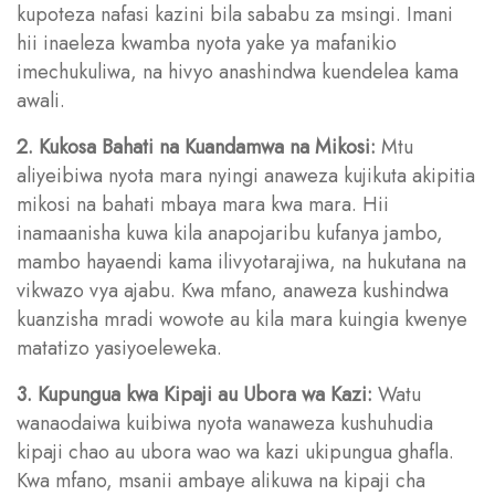
kupoteza nafasi kazini bila sababu za msingi. Imani
hii inaeleza kwamba nyota yake ya mafanikio
imechukuliwa, na hivyo anashindwa kuendelea kama
awali.
2. Kukosa Bahati na Kuandamwa na Mikosi:
Mtu
aliyeibiwa nyota mara nyingi anaweza kujikuta akipitia
mikosi na bahati mbaya mara kwa mara. Hii
inamaanisha kuwa kila anapojaribu kufanya jambo,
mambo hayaendi kama ilivyotarajiwa, na hukutana na
vikwazo vya ajabu. Kwa mfano, anaweza kushindwa
kuanzisha mradi wowote au kila mara kuingia kwenye
matatizo yasiyoeleweka.
3. Kupungua kwa Kipaji au Ubora wa Kazi:
Watu
wanaodaiwa kuibiwa nyota wanaweza kushuhudia
kipaji chao au ubora wao wa kazi ukipungua ghafla.
Kwa mfano, msanii ambaye alikuwa na kipaji cha