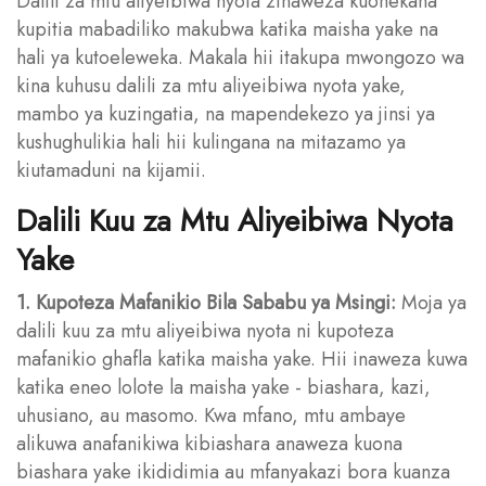
Dalili za mtu aliyeibiwa nyota zinaweza kuonekana
kupitia mabadiliko makubwa katika maisha yake na
hali ya kutoeleweka. Makala hii itakupa mwongozo wa
kina kuhusu dalili za mtu aliyeibiwa nyota yake,
mambo ya kuzingatia, na mapendekezo ya jinsi ya
kushughulikia hali hii kulingana na mitazamo ya
kiutamaduni na kijamii.
Dalili Kuu za Mtu Aliyeibiwa Nyota
Yake
1. Kupoteza Mafanikio Bila Sababu ya Msingi:
Moja ya
dalili kuu za mtu aliyeibiwa nyota ni kupoteza
mafanikio ghafla katika maisha yake. Hii inaweza kuwa
katika eneo lolote la maisha yake - biashara, kazi,
uhusiano, au masomo. Kwa mfano, mtu ambaye
alikuwa anafanikiwa kibiashara anaweza kuona
biashara yake ikididimia au mfanyakazi bora kuanza