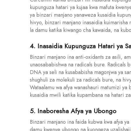
kupunguza hatari ya kujaa kwa mafuta kwen
ya binzari manjano yanaweza kusaidia kupun
hivyo, binzari manjano inasaidia kuimarish
la damu katika kiwango cha kawaida, na kub
4. Inasaidia Kupunguza Hatari ya Sa
Binzari manjano ina anti-oxidants za asili, 
unaosababishwa na radicals bure. Radicals 
DNA ya seli na kusababisha magonjwa ya sar
shughuli za molekuli za radicals bure, na hiv
Wataalamu wa afya wanashauri matumizi ya bi
kusaidia mwili katika kupambana na hatari za 
5. Inaboresha Afya ya Ubongo
Binzari manjano ina faida kubwa kwa afya ya
damu kwenye ubongo na kuongeza uzalishaji 