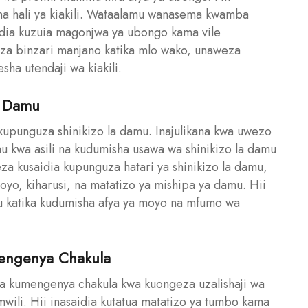
a hali ya kiakili. Wataalamu wanasema kwamba
dia kuzuia magonjwa ya ubongo kama vile
eza binzari manjano katika mlo wako, unaweza
ha utendaji wa kiakili.
a Damu
kupunguza shinikizo la damu. Inajulikana kwa uwezo
u kwa asili na kudumisha usawa wa shinikizo la damu
za kusaidia kupunguza hatari ya shinikizo la damu,
yo, kiharusi, na matatizo ya mishipa ya damu. Hii
u katika kudumisha afya ya moyo na mfumo wa
mengenya Chakula
wa kumengenya chakula kwa kuongeza uzalishaji wa
mwili. Hii inasaidia kutatua matatizo ya tumbo kama