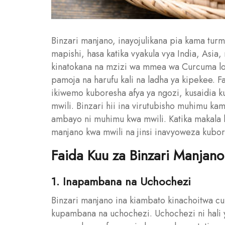
Binzari manjano, inayojulikana pia kama turme
mapishi, hasa katika vyakula vya India, Asia
kinatokana na mzizi wa mmea wa Curcuma long
pamoja na harufu kali na ladha ya kipekee. F
ikiwemo kuboresha afya ya ngozi, kusaidia 
mwili. Binzari hii ina virutubisho muhimu kam
ambayo ni muhimu kwa mwili. Katika makala h
manjano kwa mwili na jinsi inavyoweza kubor
Faida Kuu za Binzari Manjano
1. Inapambana na Uchochezi
Binzari manjano ina kiambato kinachoitwa cu
kupambana na uchochezi. Uchochezi ni hali