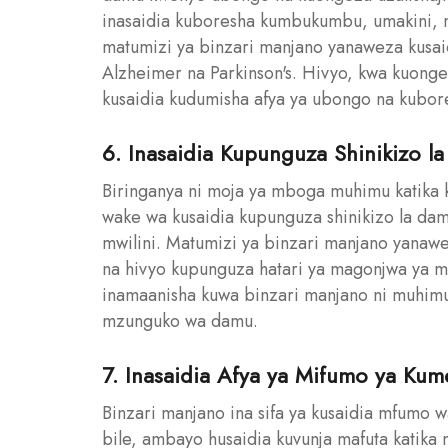
inasaidia kuboresha kumbukumbu, umakini, n
matumizi ya binzari manjano yanaweza kusai
Alzheimer na Parkinson's. Hivyo, kwa kuong
kusaidia kudumisha afya ya ubongo na kubores
6. Inasaidia Kupunguza Shinikizo l
Biringanya ni moja ya mboga muhimu katika 
wake wa kusaidia kupunguza shinikizo la dam
mwilini. Matumizi ya binzari manjano yanawe
na hivyo kupunguza hatari ya magonjwa ya mo
inamaanisha kuwa binzari manjano ni muhim
mzunguko wa damu.
7. Inasaidia Afya ya Mifumo ya Ku
Binzari manjano ina sifa ya kusaidia mfumo 
bile, ambayo husaidia kuvunja mafuta katika 