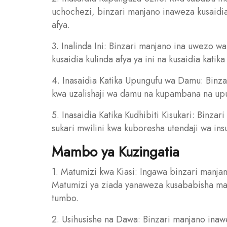
uchochezi, binzari manjano inaweza kusaidi
afya.
3. Inalinda Ini: Binzari manjano ina uwezo w
kusaidia kulinda afya ya ini na kusaidia katika
4. Inasaidia Katika Upungufu wa Damu: Binz
kwa uzalishaji wa damu na kupambana na up
5. Inasaidia Katika Kudhibiti Kisukari: Binza
sukari mwilini kwa kuboresha utendaji wa insu
Mambo ya Kuzingatia
1. Matumizi kwa Kiasi: Ingawa binzari manjan
Matumizi ya ziada yanaweza kusababisha mat
tumbo.
2. Usihusishe na Dawa: Binzari manjano inaw