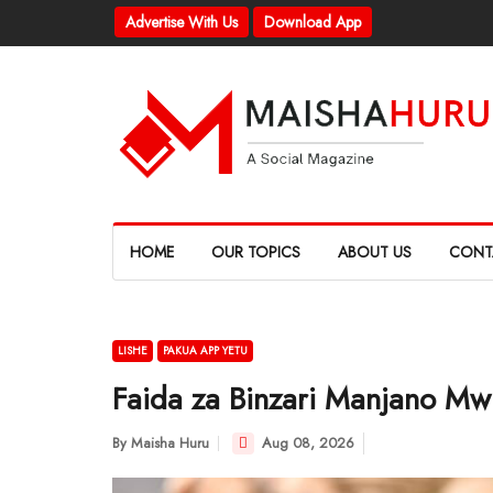
Advertise With Us
Download App
HOME
OUR TOPICS
ABOUT US
CONT
LISHE
PAKUA APP YETU
Faida za Binzari Manjano Mwi
By
Maisha Huru
Aug 08, 2026