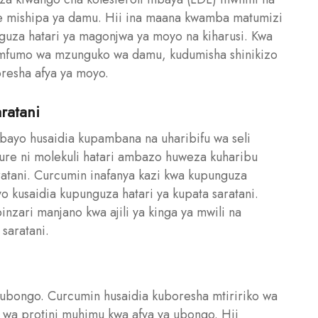
ye mishipa ya damu. Hii ina maana kwamba matumizi
guza hatari ya magonjwa ya moyo na kiharusi. Kwa
a mfumo wa mzunguko wa damu, kudumisha shinikizo
oresha afya ya moyo.
ratani
ambayo husaidia kupambana na uharibifu wa seli
bure ni molekuli hatari ambazo huweza kuharibu
atani. Curcumin inafanya kazi kwa kupunguza
yo kusaidia kupunguza hatari ya kupata saratani.
nzari manjano kwa ajili ya kinga ya mwili na
saratani.
 ubongo. Curcumin husaidia kuboresha mtiririko wa
wa protini muhimu kwa afya ya ubongo. Hii