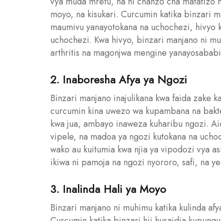
vya muda mrefu, na ni chanzo cha matatizo m
moyo, na kisukari. Curcumin katika binzari
maumivu yanayotokana na uchochezi, hivyo kus
uchochezi. Kwa hivyo, binzari manjano ni 
arthritis na magonjwa mengine yanayosabab
2. Inaboresha Afya ya Ngozi
Binzari manjano inajulikana kwa faida zake k
curcumin kina uwezo wa kupambana na bakte
kwa jua, ambayo inaweza kuharibu ngozi. Aidh
vipele, na madoa ya ngozi kutokana na ucho
wako au kuitumia kwa njia ya vipodozi vya as
ikiwa ni pamoja na ngozi nyororo, safi, na ye
3. Inalinda Hali ya Moyo
Binzari manjano ni muhimu katika kulinda 
Curcumin katika binzari hii husaidia kupung