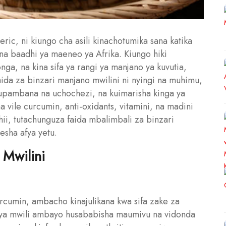
ric, ni kiungo cha asili kinachotumika sana katika
, na baadhi ya maeneo ya Afrika. Kiungo hiki
a, na kina sifa ya rangi ya manjano ya kuvutia,
aida za binzari manjano mwilini ni nyingi na muhimu,
kupambana na uchochezi, na kuimarisha kinga ya
a vile curcumin, anti-oxidants, vitamini, na madini
ii, tutachunguza faida mbalimbali za binzari
esha afya yetu.
 Mwilini
rcumin, ambacho kinajulikana kwa sifa zake za
 ya mwili ambayo husababisha maumivu na vidonda