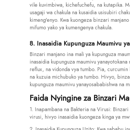
vile kuvimbiwa, kichefuchefu, na kutapika. 
usagaji wa chakula na kusaidia usisubiri chak
kimeng'enyo. Kwa kuongeza binzari manjano 
mifumo yako ya kumengenya chakula.
8. Inasaidia Kupunguza Maumivu y
Binzari manjano ina mali ya kupunguza maumi
inasaidia kupunguza maumivu yanayotokana n
reflux, na vidonda vya tumbo. Pia, curcumin
na kuzuia michubuko ya tumbo. Hivyo, binzar
kupunguza maumivu yanayosababishwa na ma
Faida Nyingine za Binzari Ma
1. Inapambana na Bakteria na Virusi: Binzar
virusi, hivyo inasaidia kuongeza kinga ya m
2. Inasaidia Kupunguza Uzito: Kwa sababu i