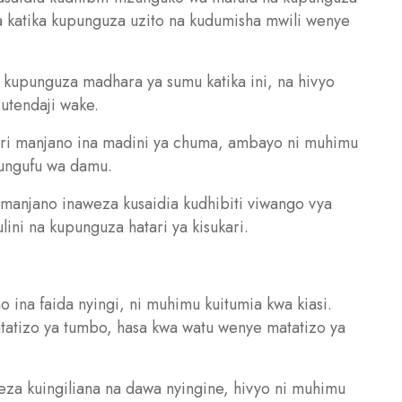
a katika kupunguza uzito na kudumisha mwili wenye
a kupunguza madhara ya sumu katika ini, na hivyo
 utendaji wake.
ari manjano ina madini ya chuma, ambayo ni muhimu
ungufu wa damu.
ri manjano inaweza kusaidia kudhibiti viwango vya
lini na kupunguza hatari ya kisukari.
o ina faida nyingi, ni muhimu kuitumia kwa kiasi.
atizo ya tumbo, hasa kwa watu wenye matatizo ya
eza kuingiliana na dawa nyingine, hivyo ni muhimu