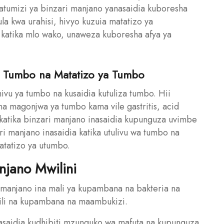
Matumizi ya binzari manjano yanasaidia kuboresha
ula kwa urahisi, hivyo kuzuia matatizo ya
katika mlo wako, unaweza kuboresha afya ya
a Tumbo na Matatizo ya Tumbo
vu ya tumbo na kusaidia kutuliza tumbo. Hii
a magonjwa ya tumbo kama vile gastritis, acid
 katika binzari manjano inasaidia kupunguza uvimbe
i manjano inasaidia katika utulivu wa tumbo na
tatizo ya utumbo.
njano Mwilini
i manjano ina mali ya kupambana na bakteria na
wili na kupambana na maambukizi.
nasaidia kudhibiti mzunguko wa mafuta na kupunguza