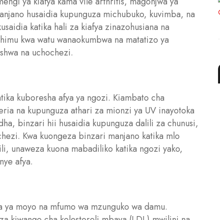
engi ya kiafya kama vile arthritis, magonjwa ya
 manjano husaidia kupunguza michubuko, kuvimba, na
aidia katika hali za kiafya zinazohusiana na
muhimu kwa watu wanaokumbwa na matatizo ya
ishwa na uchochezi.
atika kuboresha afya ya ngozi. Kiambato cha
ria na kupunguza athari za mionzi ya UV inayotoka
a, binzari hii husaidia kupunguza dalili za chunusi,
chezi. Kwa kuongeza binzari manjano katika mlo
ili, unaweza kuona mabadiliko katika ngozi yako,
nye afya.
afya ya moyo na mfumo wa mzunguko wa damu.
uza kiwango cha kolesteroli mbaya (LDL) mwilini na