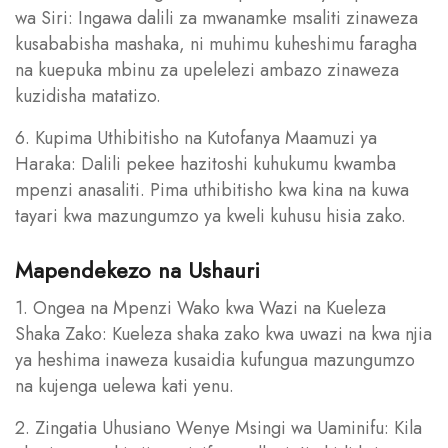
wa Siri: Ingawa dalili za mwanamke msaliti zinaweza
kusababisha mashaka, ni muhimu kuheshimu faragha
na kuepuka mbinu za upelelezi ambazo zinaweza
kuzidisha matatizo.
6. Kupima Uthibitisho na Kutofanya Maamuzi ya
Haraka: Dalili pekee hazitoshi kuhukumu kwamba
mpenzi anasaliti. Pima uthibitisho kwa kina na kuwa
tayari kwa mazungumzo ya kweli kuhusu hisia zako.
Mapendekezo na Ushauri
1. Ongea na Mpenzi Wako kwa Wazi na Kueleza
Shaka Zako: Kueleza shaka zako kwa uwazi na kwa njia
ya heshima inaweza kusaidia kufungua mazungumzo
na kujenga uelewa kati yenu.
2. Zingatia Uhusiano Wenye Msingi wa Uaminifu: Kila