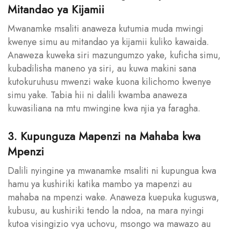
Mitandao ya Kijamii
Mwanamke msaliti anaweza kutumia muda mwingi
kwenye simu au mitandao ya kijamii kuliko kawaida.
Anaweza kuweka siri mazungumzo yake, kuficha simu,
kubadilisha maneno ya siri, au kuwa makini sana
kutokuruhusu mwenzi wake kuona kilichomo kwenye
simu yake. Tabia hii ni dalili kwamba anaweza
kuwasiliana na mtu mwingine kwa njia ya faragha.
3. Kupunguza Mapenzi na Mahaba kwa
Mpenzi
Dalili nyingine ya mwanamke msaliti ni kupungua kwa
hamu ya kushiriki katika mambo ya mapenzi au
mahaba na mpenzi wake. Anaweza kuepuka kuguswa,
kubusu, au kushiriki tendo la ndoa, na mara nyingi
kutoa visingizio vya uchovu, msongo wa mawazo au