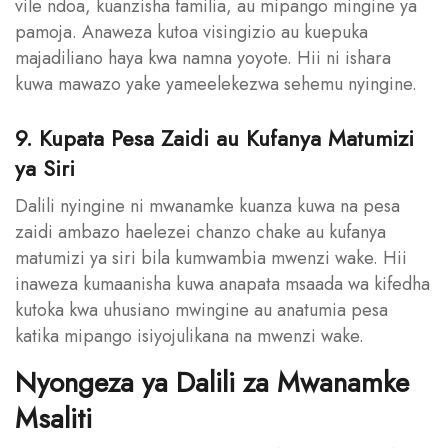
vile ndoa, kuanzisha familia, au mipango mingine ya
pamoja. Anaweza kutoa visingizio au kuepuka
majadiliano haya kwa namna yoyote. Hii ni ishara
kuwa mawazo yake yameelekezwa sehemu nyingine.
9. Kupata Pesa Zaidi au Kufanya Matumizi
ya Siri
Dalili nyingine ni mwanamke kuanza kuwa na pesa
zaidi ambazo haelezei chanzo chake au kufanya
matumizi ya siri bila kumwambia mwenzi wake. Hii
inaweza kumaanisha kuwa anapata msaada wa kifedha
kutoka kwa uhusiano mwingine au anatumia pesa
katika mipango isiyojulikana na mwenzi wake.
Nyongeza ya Dalili za Mwanamke
Msaliti