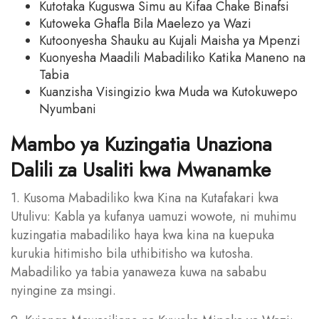
Kutotaka Kuguswa Simu au Kifaa Chake Binafsi
Kutoweka Ghafla Bila Maelezo ya Wazi
Kutoonyesha Shauku au Kujali Maisha ya Mpenzi
Kuonyesha Maadili Mabadiliko Katika Maneno na
Tabia
Kuanzisha Visingizio kwa Muda wa Kutokuwepo
Nyumbani
Mambo ya Kuzingatia Unaziona
Dalili za Usaliti kwa Mwanamke
1. Kusoma Mabadiliko kwa Kina na Kutafakari kwa
Utulivu: Kabla ya kufanya uamuzi wowote, ni muhimu
kuzingatia mabadiliko haya kwa kina na kuepuka
kurukia hitimisho bila uthibitisho wa kutosha.
Mabadiliko ya tabia yanaweza kuwa na sababu
nyingine za msingi.