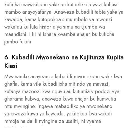
kuficha mawasiliano yake au kutoelezea wazi kuhusu
mambo anayoyafanya. Anaweza kubadili tabia yake ya
kawaida, kama kutopokea simu mbele ya mwenzi
wake au kuifuta historia ya simu na ujumbe wa
maandishi. Hii ni ishara kwamba anajaribu kuficha
jambo fulani.
6. Kubadili Mwonekano na Kujitunza Kupita
Kiasi
Mwanamke anayeanza kubadili mwonekano wake kwa
ghafla, kama vile kubadilisha mitindo ya mavazi,
kufanya mazoezi kwa nguvu au kutumia vipodozi vya
gharama kubwa, anaweza kuwa anajaribu kumvutia
mtu mwingine. Ingawa mabadiliko ya mwonekano
yanaweza kuwa ya kawaida, yakitokea kwa wakati
mmoja na dalili nyingine za usaliti, ni vyema