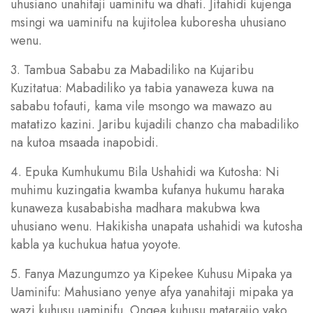
uhusiano unahitaji uaminifu wa dhati. Jitahidi kujenga
msingi wa uaminifu na kujitolea kuboresha uhusiano
wenu.
3. Tambua Sababu za Mabadiliko na Kujaribu
Kuzitatua: Mabadiliko ya tabia yanaweza kuwa na
sababu tofauti, kama vile msongo wa mawazo au
matatizo kazini. Jaribu kujadili chanzo cha mabadiliko
na kutoa msaada inapobidi.
4. Epuka Kumhukumu Bila Ushahidi wa Kutosha: Ni
muhimu kuzingatia kwamba kufanya hukumu haraka
kunaweza kusababisha madhara makubwa kwa
uhusiano wenu. Hakikisha unapata ushahidi wa kutosha
kabla ya kuchukua hatua yoyote.
5. Fanya Mazungumzo ya Kipekee Kuhusu Mipaka ya
Uaminifu: Mahusiano yenye afya yanahitaji mipaka ya
wazi kuhusu uaminifu. Ongea kuhusu matarajio yako