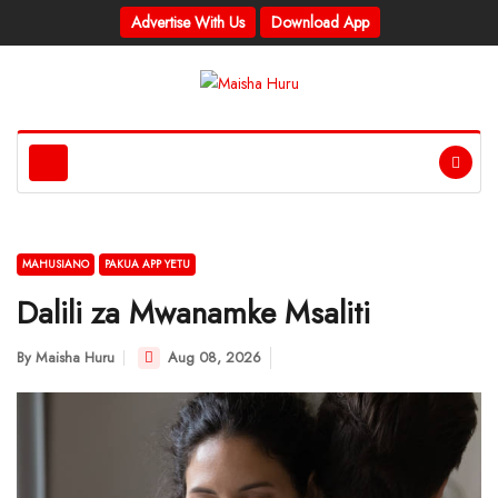
Advertise With Us
Download App
MAHUSIANO
PAKUA APP YETU
Dalili za Mwanamke Msaliti
By
Maisha Huru
Aug 08, 2026