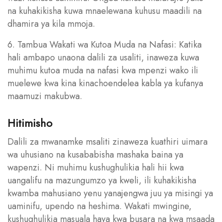
na kuhakikisha kuwa mnaelewana kuhusu maadili na
dhamira ya kila mmoja.
6. Tambua Wakati wa Kutoa Muda na Nafasi: Katika
hali ambapo unaona dalili za usaliti, inaweza kuwa
muhimu kutoa muda na nafasi kwa mpenzi wako ili
muelewe kwa kina kinachoendelea kabla ya kufanya
maamuzi makubwa.
Hitimisho
Dalili za mwanamke msaliti zinaweza kuathiri uimara
wa uhusiano na kusababisha mashaka baina ya
wapenzi. Ni muhimu kushughulikia hali hii kwa
uangalifu na mazungumzo ya kweli, ili kuhakikisha
kwamba mahusiano yenu yanajengwa juu ya misingi ya
uaminifu, upendo na heshima. Wakati mwingine,
kushughulikia masuala haya kwa busara na kwa msaada