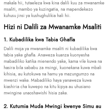
makala hii, tutaeleza kwa kina dalili kuu za mwanamke
msaliti, mambo ya kuzingatia, na mapendekezo
kuhusu jinsi ya kushughulikia hali hii.
Hizi ni Dalili za Mwanamke Msaliti
1. Kubadilika kwa Tabia Ghafla
Dalili moja ya mwanamke msaliti ni kubadilika kwa
tabia yake ghafla. Anaweza kuanza kuonyesha
mabadiliko katika mienendo yake, kama vile kuwa na
hasira bila sababu za msingi, kuonekana kuwa mbali
kihisia, au kutokuwa na hamu ya mazungumzo na
mwenzi wake. Mabadiliko haya yanaweza kuwa
kiashiria cha kuwepo na kitu kipya au uhusiano
mwingine unaoshawishi hisia zake.
2. Kutumia Muda Mwingi kwenye Simu au