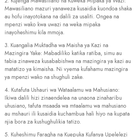
2. Kujenga Mawasiliano na Kuweka Mipaka ya Wazi:
Mawasiliano mazuri yanaweza kusaidia kuondoa shaka
au hofu inayotokana na dalili za usaliti. Ongea na
mpenzi wako kwa uwazi na weka mipaka
inayoheshimu kila mmoja.
3. Kuangalia Muktadha wa Maisha ya Kazi na
Mazingira Yake: Mabadiliko katika ratiba, simu au
tabia zinaweza kusababishwa na mazingira ya kazi au
matatizo ya kimaisha. Ni vyema kufahamu mazingira
ya mpenzi wako na shughuli zake.
4. Kutafuta Ushauri wa Wataalamu wa Mahusiano:
Ikiwa dalili hizi zinaendelea na unaona zinaharibu
uhusiano, tafuta msaada wa mtaalamu wa mahusiano
au mshauri ili kusaidia kuchambua hali hiyo na kupata
njia bora za kushughulikia tatizo.
5. Kuheshimu Faragha na Kuepuka Kufanya Upelelezi