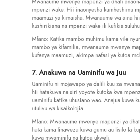
Mwanaume mwenye mapenzi ya dhati anaona
mpenzi wake. Hii inaonyesha kumheshimu mp
maamuzi ya kimaisha. Mwanaume wa aina hii 
kushirikiana na mpenzi wake ili kufikia sulu
Mfano: Katika mambo muhimu kama vile nyum
mambo ya kifamilia, mwanaume mwenye mapen
kufanya maamuzi, akimpa nafasi ya kutoa m
7. Anakuwa na Uaminifu wa Juu
Uaminifu ni mojawapo ya dalili kuu za mw
hii hatakuwa na siri yoyote kutoka kwa mpe
uaminifu katika uhusiano wao. Anajua kuwa 
utulivu wa kisaikolojia.
Mfano: Mwanaume mwenye mapenzi ya dhati 
hata kama linaweza kuwa gumu au lisilo la k
kuwa mwaminifu na kutoa ukweli.