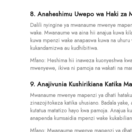
8. Anaheshimu Uwepo wa Haki za 
Dalili nyingine ya mwanaume mwenye mapenz
wake. Mwanaume wa aina hii anajua kuwa kila
kuwa mpenzi wake anapaswa kuwa na uhuru 
kukandamizwa au kudhibitiwa.
Mfano: Heshima hii inaweza kuonyeshwa kwa
mwenyewe, ikiwa ni pamoja na wakati na mar
9. Anajivunia Kushirikiana Katika 
Mwanaume mwenye mapenzi ya dhati hatakuw
zinazojitokeza katika uhusiano. Badala yake, 
kutatua matatizo hayo kwa pamoja. Anajua k
anapenda kumsaidia mpenzi wake kukabilian
Mfano: Mwanaume mwenye mapenzi ya dhati a