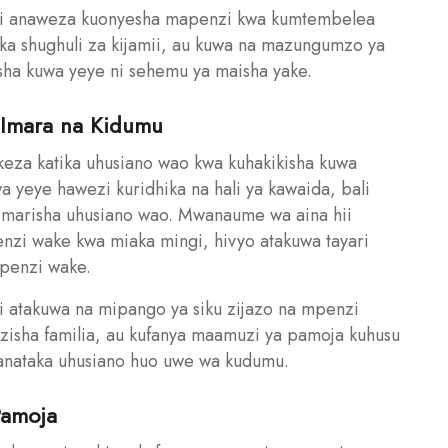
i anaweza kuonyesha mapenzi kwa kumtembelea
ika shughuli za kijamii, au kuwa na mazungumzo ya
ha kuwa yeye ni sehemu ya maisha yake.
 Imara na Kidumu
za katika uhusiano wao kwa kuhakikisha kuwa
 yeye hawezi kuridhika na hali ya kawaida, bali
oimarisha uhusiano wao. Mwanaume wa aina hii
zi wake kwa miaka mingi, hivyo atakuwa tayari
mpenzi wake.
atakuwa na mipango ya siku zijazo na mpenzi
zisha familia, au kufanya maamuzi ya pamoja kuhusu
 anataka uhusiano huo uwe wa kudumu.
Pamoja