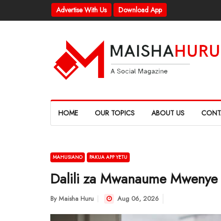
Advertise With Us
Download App
HOME
OUR TOPICS
ABOUT US
CONT
MAHUSIANO
PAKUA APP YETU
Dalili za Mwanaume Mwenye 
By
Maisha Huru
Aug 06, 2026