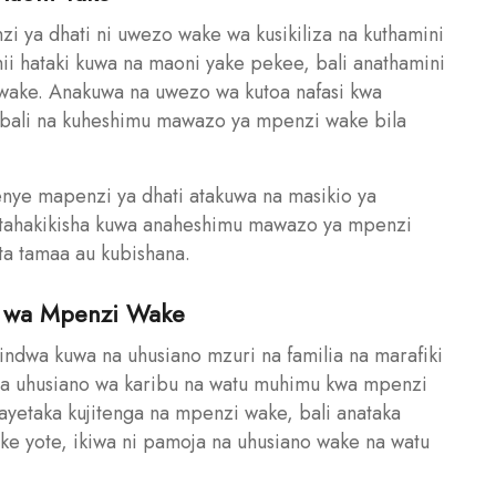
 ya dhati ni uwezo wake wa kusikiliza na kuthamini
 hataki kuwa na maoni yake pekee, bali anathamini
ake. Anakuwa na uwezo wa kutoa nafasi kwa
ubali na kuheshimu mawazo ya mpenzi wake bila
e mapenzi ya dhati atakuwa na masikio ya
 atahakikisha kuwa anaheshimu mawazo ya mpenzi
ta tamaa au kubishana.
ki wa Mpenzi Wake
dwa kuwa na uhusiano mzuri na familia na marafiki
a uhusiano wa karibu na watu muhimu kwa mpenzi
yetaka kujitenga na mpenzi wake, bali anataka
ke yote, ikiwa ni pamoja na uhusiano wake na watu