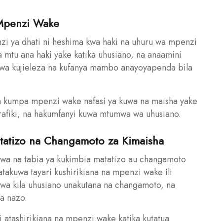
Mpenzi Wake
i ya dhati ni heshima kwa haki na uhuru wa mpenzi
 mtu ana haki yake katika uhusiano, na anaamini
wa kujieleza na kufanya mambo anayoyapenda bila
 kumpa mpenzi wake nafasi ya kuwa na maisha yake
afiki, na hakumfanyi kuwa mtumwa wa uhusiano.
Matatizo na Changamoto za Kimaisha
a na tabia ya kukimbia matatizo au changamoto
atakuwa tayari kushirikiana na mpenzi wake ili
uwa kila uhusiano unakutana na changamoto, na
a nazo.
tashirikiana na mpenzi wake katika kutatua