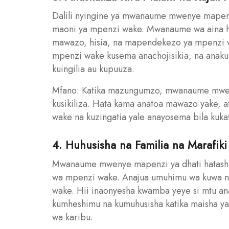
Dalili nyingine ya mwanaume mwenye mapenzi
maoni ya mpenzi wake. Mwanaume wa aina hii
mawazo, hisia, na mapendekezo ya mpenzi w
mpenzi wake kusema anachojisikia, na anak
kuingilia au kupuuza.
Mfano: Katika mazungumzo, mwanaume mweny
kusikiliza. Hata kama anatoa mawazo yake,
wake na kuzingatia yale anayosema bila kuka
4. Huhusisha na Familia na Marafi
Mwanaume mwenye mapenzi ya dhati hatashin
wa mpenzi wake. Anajua umuhimu wa kuwa n
wake. Hii inaonyesha kwamba yeye si mtu ana
kumheshimu na kumuhusisha katika maisha ya
wa karibu.