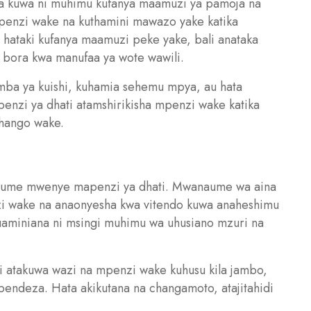
 kuwa ni muhimu kufanya maamuzi ya pamoja na
enzi wake na kuthamini mawazo yake katika
hataki kufanya maamuzi peke yake, bali anataka
hu bora kwa manufaa ya wote wawili.
ba ya kuishi, kuhamia sehemu mpya, au hata
zi ya dhati atamshirikisha mpenzi wake katika
chango wake.
anaume mwenye mapenzi ya dhati. Mwanaume wa aina
nzi wake na anaonyesha kwa vitendo kuwa anaheshimu
kuaminiana ni msingi muhimu wa uhusiano mzuri na
atakuwa wazi na mpenzi wake kuhusu kila jambo,
upendeza. Hata akikutana na changamoto, atajitahidi