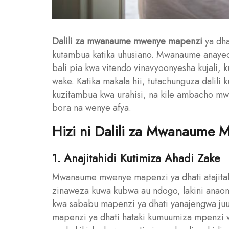
Dalili za mwanaume mwenye mapenzi
ya dh
kutambua katika uhusiano. Mwanaume anayeo
bali pia kwa vitendo vinavyoonyesha kujali,
wake. Katika makala hii, tutachunguza dalil
kuzitambua kwa urahisi, na kile ambacho mw
bora na wenye afya.
Hizi ni Dalili za Mwanaume 
1. Anajitahidi Kutimiza Ahadi Zake
Mwanaume mwenye mapenzi ya dhati atajitahid
zinaweza kuwa kubwa au ndogo, lakini anaony
kwa sababu mapenzi ya dhati yanajengwa ju
mapenzi ya dhati hataki kumuumiza mpenzi w