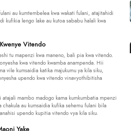
fulani au kumtembelea kwa wakati fulani, atajitahidi
idi kufikia lengo lake au kutoa sababu halali kwa
 Kwenye Vitendo
i tu mapenzi kwa maneno, bali pia kwa vitendo.
naonyesha kwa vitendo kwamba anampenda. Hii
ile kumsaidia katika majukumu ya kila siku,
onyesha upendo kwa vitendo vinavyothibitisha
 atajali mambo madogo kama kumkumbatia mpenzi
a chakula au kumsaidia kufika sehemu fulani bila
nahisi upendo kupitia vitendo vya kila siku.
 Maoni Yake