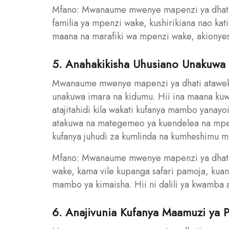
Mfano: Mwanaume mwenye mapenzi ya dhat
familia ya mpenzi wake, kushirikiana nao kat
maana na marafiki wa mpenzi wake, akionyes
5. Anahakikisha Uhusiano Unakuwa
Mwanaume mwenye mapenzi ya dhati ataweke
unakuwa imara na kidumu. Hii ina maana kuwa
atajitahidi kila wakati kufanya mambo yanay
atakuwa na mategemeo ya kuendelea na mpen
kufanya juhudi za kumlinda na kumheshimu 
Mfano: Mwanaume mwenye mapenzi ya dhati 
wake, kama vile kupanga safari pamoja, kuan
mambo ya kimaisha. Hii ni dalili ya kwamba
6. Anajivunia Kufanya Maamuzi ya 