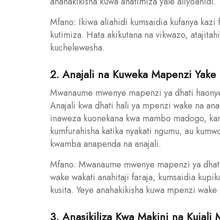
anahakikisha kuwa anatimiza yale aliyoahidi.
Mfano: Ikiwa aliahidi kumsaidia kufanya kazi 
kutimiza. Hata akikutana na vikwazo, atajitah
kuchelewesha.
2. Anajali na Kuweka Mapenzi Yake
Mwanaume mwenye mapenzi ya dhati haonyesh
Anajali kwa dhati hali ya mpenzi wake na a
inaweza kuonekana kwa mambo madogo, kama v
kumfurahisha katika nyakati ngumu, au kumw
kwamba anapenda na anajali.
Mfano: Mwanaume mwenye mapenzi ya dhati
wake wakati anahitaji faraja, kumsaidia kupik
kusita. Yeye anahakikisha kuwa mpenzi wake a
3. Anasikiliza Kwa Makini na Kujali