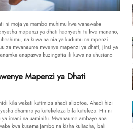
ati ni moja ya mambo muhimu kwa wanawake
nyesha mapenzi ya dhati haonyeshi tu kwa maneno,
 kuheshimu, na kuwa na nia ya kudumu na mpenzi
i kuu za mwanaume mwenye mapenzi ya dhati, jinsi ya
anamke anapaswa kuzingatia ili kuwa na uhusiano
Mwenye Mapenzi ya Dhati
i kila wakati kutimiza ahadi alizotoa. Ahadi hizi
esha dhamira ya kutekeleza bila kuteleza. Hii ni
u ya imani na uaminifu. Mwanaume ambaye ana
ake kwa kusema jambo na kisha kuliacha, bali