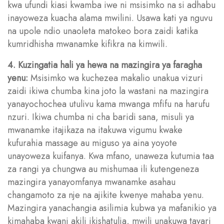
kwa ufundi kiasi kwamba iwe ni msisimko na si adhabu
inayoweza kuacha alama mwilini. Usawa kati ya nguvu
na upole ndio unaoleta matokeo bora zaidi katika
kumridhisha mwanamke kifikra na kimwili.
4. Kuzingatia hali ya hewa na mazingira ya faragha
yenu:
Msisimko wa kuchezea makalio unakua vizuri
zaidi ikiwa chumba kina joto la wastani na mazingira
yanayochochea utulivu kama mwanga mfifu na harufu
nzuri. Ikiwa chumba ni cha baridi sana, misuli ya
mwanamke itajikaza na itakuwa vigumu kwake
kufurahia massage au miguso ya aina yoyote
unayoweza kuifanya. Kwa mfano, unaweza kutumia taa
za rangi ya chungwa au mishumaa ili kutengeneza
mazingira yanayomfanya mwanamke asahau
changamoto za nje na ajikite kwenye mahaba yenu.
Mazingira yanachangia asilimia kubwa ya mafanikio ya
kimahaba kwani akili ikishatulia, mwili unakuwa tayari