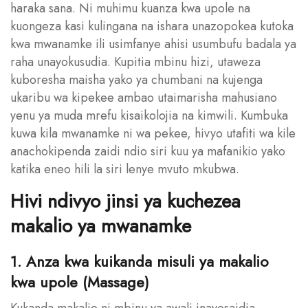
haraka sana. Ni muhimu kuanza kwa upole na
kuongeza kasi kulingana na ishara unazopokea kutoka
kwa mwanamke ili usimfanye ahisi usumbufu badala ya
raha unayokusudia. Kupitia mbinu hizi, utaweza
kuboresha maisha yako ya chumbani na kujenga
ukaribu wa kipekee ambao utaimarisha mahusiano
yenu ya muda mrefu kisaikolojia na kimwili. Kumbuka
kuwa kila mwanamke ni wa pekee, hivyo utafiti wa kile
anachokipenda zaidi ndio siri kuu ya mafanikio yako
katika eneo hili la siri lenye mvuto mkubwa.
Hivi ndivyo jinsi ya kuchezea
makalio ya mwanamke
1. Anza kwa kuikanda misuli ya makalio
kwa upole (Massage)
Kukanda makalio ni mbinu ya awali inayosaidia