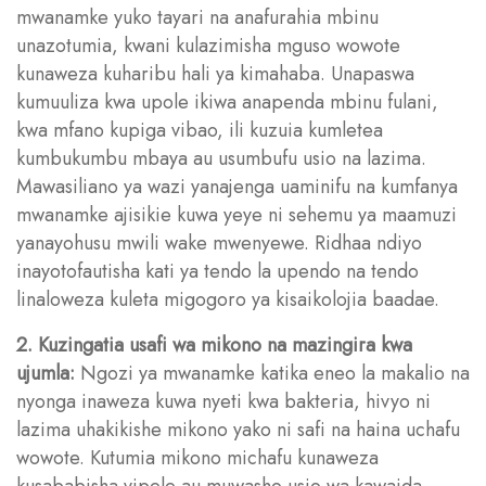
mwanamke yuko tayari na anafurahia mbinu
unazotumia, kwani kulazimisha mguso wowote
kunaweza kuharibu hali ya kimahaba. Unapaswa
kumuuliza kwa upole ikiwa anapenda mbinu fulani,
kwa mfano kupiga vibao, ili kuzuia kumletea
kumbukumbu mbaya au usumbufu usio na lazima.
Mawasiliano ya wazi yanajenga uaminifu na kumfanya
mwanamke ajisikie kuwa yeye ni sehemu ya maamuzi
yanayohusu mwili wake mwenyewe. Ridhaa ndiyo
inayotofautisha kati ya tendo la upendo na tendo
linaloweza kuleta migogoro ya kisaikolojia baadae.
2. Kuzingatia usafi wa mikono na mazingira kwa
ujumla:
Ngozi ya mwanamke katika eneo la makalio na
nyonga inaweza kuwa nyeti kwa bakteria, hivyo ni
lazima uhakikishe mikono yako ni safi na haina uchafu
wowote. Kutumia mikono michafu kunaweza
kusababisha vipele au muwasho usio wa kawaida,