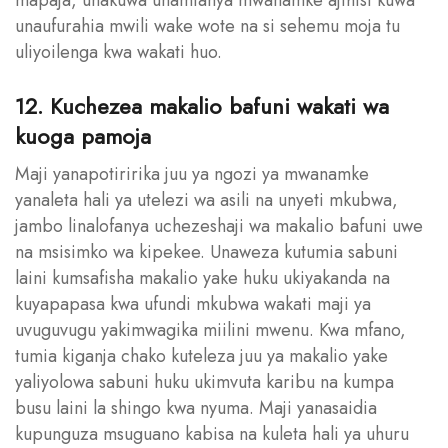
unaufurahia mwili wake wote na si sehemu moja tu
uliyoilenga kwa wakati huo.
12. Kuchezea makalio bafuni wakati wa
kuoga pamoja
Maji yanapotiririka juu ya ngozi ya mwanamke
yanaleta hali ya utelezi wa asili na unyeti mkubwa,
jambo linalofanya uchezeshaji wa makalio bafuni uwe
na msisimko wa kipekee. Unaweza kutumia sabuni
laini kumsafisha makalio yake huku ukiyakanda na
kuyapapasa kwa ufundi mkubwa wakati maji ya
uvuguvugu yakimwagika miilini mwenu. Kwa mfano,
tumia kiganja chako kuteleza juu ya makalio yake
yaliyolowa sabuni huku ukimvuta karibu na kumpa
busu laini la shingo kwa nyuma. Maji yanasaidia
kupunguza msuguano kabisa na kuleta hali ya uhuru