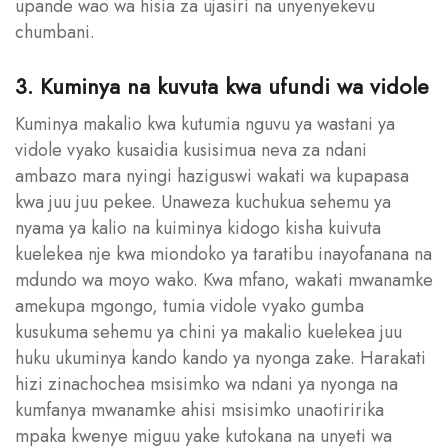
upande wao wa hisia za ujasiri na unyenyekevu
chumbani.
3. Kuminya na kuvuta kwa ufundi wa vidole
Kuminya makalio kwa kutumia nguvu ya wastani ya
vidole vyako kusaidia kusisimua neva za ndani
ambazo mara nyingi haziguswi wakati wa kupapasa
kwa juu juu pekee. Unaweza kuchukua sehemu ya
nyama ya kalio na kuiminya kidogo kisha kuivuta
kuelekea nje kwa miondoko ya taratibu inayofanana na
mdundo wa moyo wako. Kwa mfano, wakati mwanamke
amekupa mgongo, tumia vidole vyako gumba
kusukuma sehemu ya chini ya makalio kuelekea juu
huku ukuminya kando kando ya nyonga zake. Harakati
hizi zinachochea msisimko wa ndani ya nyonga na
kumfanya mwanamke ahisi msisimko unaotiririka
mpaka kwenye miguu yake kutokana na unyeti wa