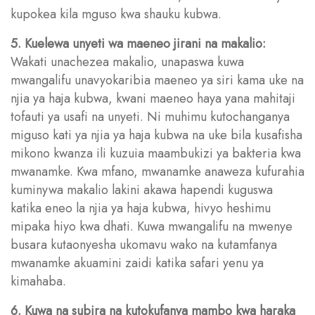
kupokea kila mguso kwa shauku kubwa.
5. Kuelewa unyeti wa maeneo jirani na makalio:
Wakati unachezea makalio, unapaswa kuwa
mwangalifu unavyokaribia maeneo ya siri kama uke na
njia ya haja kubwa, kwani maeneo haya yana mahitaji
tofauti ya usafi na unyeti. Ni muhimu kutochanganya
miguso kati ya njia ya haja kubwa na uke bila kusafisha
mikono kwanza ili kuzuia maambukizi ya bakteria kwa
mwanamke. Kwa mfano, mwanamke anaweza kufurahia
kuminywa makalio lakini akawa hapendi kuguswa
katika eneo la njia ya haja kubwa, hivyo heshimu
mipaka hiyo kwa dhati. Kuwa mwangalifu na mwenye
busara kutaonyesha ukomavu wako na kutamfanya
mwanamke akuamini zaidi katika safari yenu ya
kimahaba.
6. Kuwa na subira na kutokufanya mambo kwa haraka