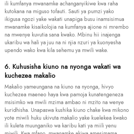
ili kumfanya mwanamke achanganyikiwe kwa raha
kutokana na miguso tofauti. Sauti ya pumzi yako
ikigusa ngozi yake wakati unapiga busu inamsisimua
mwanamke kisaikolojia na kumfanya ajione ni mrembo
na mwenye kuvutia sana kwako. Mbinu hii inajenga
ukaribu wa hali ya juu na ni njia nzuri ya kuonyesha
upendo wako kwa kila sehemu ya mwili wake.
6. Kuhusisha kiuno na nyonga wakati wa
kuchezea makalio
Makalio yameungana na kiuno na nyonga, hivyo
kuchezea maeneo haya kwa pamoja kunatengeneza
msisimko wa mwili mzima ambao ni mzito na wenye
kuridhisha. Unapaswa kushika kiuno chake kwa mikono
yote miwili huku ukivuta makalio yake kuelekea kwako
ili kuleta muunganiko wa karibu kati ya miili yenu
miwili. Kwa mfano, mwanamke akiwa amesimama,