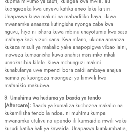
kupitia mivumo ya sauti, kulegea kwa mwili, au
kuongezeka kwa unyevu katika eneo lake la siri.
Unapaswa kuwa makini na mabadiliko haya; ikiwa
mwanamke anaanza kutingisha nyonga zake kwa
nguvu, hiyo ni ishara kuwa mbinu unayotumia kwa sasa
inafanya kazi vizuri sana. Kwa mfano, ukiona anaanza
kukaza misuli ya makalio yake anapopigwa vibao laini,
inaweza kumaanisha kuwa anahisi msisimko mkali
unaokaribia kilele. Kuwa mchunguzi makini
kunakufanya uwe mpenzi bora zaidi ambaye anajua
namna ya kuongoza maongezi ya kimwili kwa
mafanikio makubwa.
8. Umuhimu wa huduma ya baada ya tendo
(Aftercare):
Baada ya kumaliza kuchezea makalio na
kukamilisha tendo la ndoa, ni muhimu kumpa
mwanamke utulivu na upendo ili kumsaidia mwili wake
kurudi katika hali ya kawaida. Unapaswa kumkumbatia,