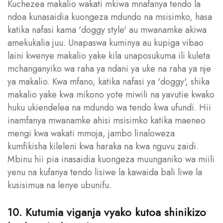
Kuchezea makalio wakati mkiwa mnafanya tendo la
ndoa kunasaidia kuongeza mdundo na msisimko, hasa
katika nafasi kama 'doggy style' au mwanamke akiwa
amekukalia juu. Unapaswa kuminya au kupiga vibao
laini kwenye makalio yake kila unaposukuma ili kuleta
mchanganyiko wa raha ya ndani ya uke na raha ya nje
ya makalio. Kwa mfano, katika nafasi ya 'doggy', shika
makalio yake kwa mikono yote miwili na yavutie kwako
huku ukiendelea na mdundo wa tendo kwa ufundi. Hii
inamfanya mwanamke ahisi msisimko katika maeneo
mengi kwa wakati mmoja, jambo linaloweza
kumfikisha kileleni kwa haraka na kwa nguvu zaidi.
Mbinu hii pia inasaidia kuongeza muunganiko wa miili
yenu na kufanya tendo lisiwe la kawaida bali liwe la
kusisimua na lenye ubunifu.
10. Kutumia viganja vyako kutoa shinikizo