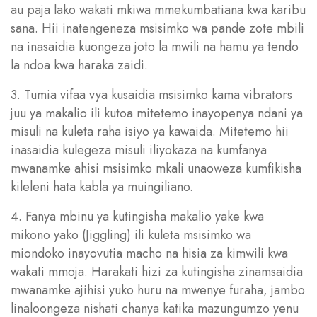
au paja lako wakati mkiwa mmekumbatiana kwa karibu
sana. Hii inatengeneza msisimko wa pande zote mbili
na inasaidia kuongeza joto la mwili na hamu ya tendo
la ndoa kwa haraka zaidi.
3. Tumia vifaa vya kusaidia msisimko kama vibrators
juu ya makalio ili kutoa mitetemo inayopenya ndani ya
misuli na kuleta raha isiyo ya kawaida. Mitetemo hii
inasaidia kulegeza misuli iliyokaza na kumfanya
mwanamke ahisi msisimko mkali unaoweza kumfikisha
kileleni hata kabla ya muingiliano.
4. Fanya mbinu ya kutingisha makalio yake kwa
mikono yako (Jiggling) ili kuleta msisimko wa
miondoko inayovutia macho na hisia za kimwili kwa
wakati mmoja. Harakati hizi za kutingisha zinamsaidia
mwanamke ajihisi yuko huru na mwenye furaha, jambo
linaloongeza nishati chanya katika mazungumzo yenu