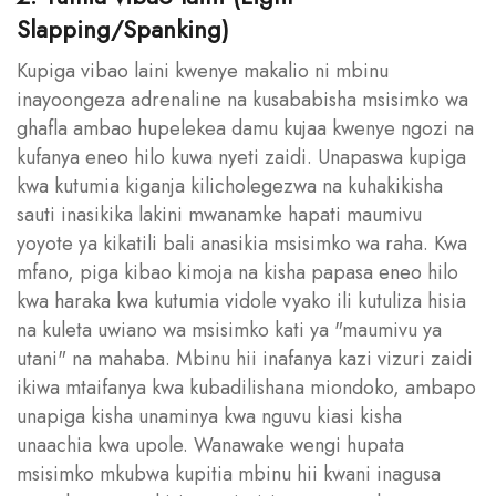
Slapping/Spanking)
Kupiga vibao laini kwenye makalio ni mbinu
inayoongeza adrenaline na kusababisha msisimko wa
ghafla ambao hupelekea damu kujaa kwenye ngozi na
kufanya eneo hilo kuwa nyeti zaidi. Unapaswa kupiga
kwa kutumia kiganja kilicholegezwa na kuhakikisha
sauti inasikika lakini mwanamke hapati maumivu
yoyote ya kikatili bali anasikia msisimko wa raha. Kwa
mfano, piga kibao kimoja na kisha papasa eneo hilo
kwa haraka kwa kutumia vidole vyako ili kutuliza hisia
na kuleta uwiano wa msisimko kati ya "maumivu ya
utani" na mahaba. Mbinu hii inafanya kazi vizuri zaidi
ikiwa mtaifanya kwa kubadilishana miondoko, ambapo
unapiga kisha unaminya kwa nguvu kiasi kisha
unaachia kwa upole. Wanawake wengi hupata
msisimko mkubwa kupitia mbinu hii kwani inagusa