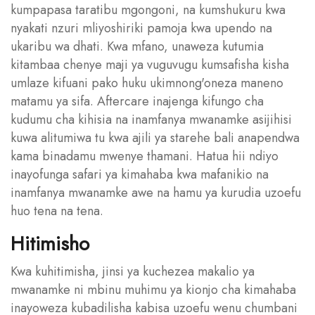
kumpapasa taratibu mgongoni, na kumshukuru kwa
nyakati nzuri mliyoshiriki pamoja kwa upendo na
ukaribu wa dhati. Kwa mfano, unaweza kutumia
kitambaa chenye maji ya vuguvugu kumsafisha kisha
umlaze kifuani pako huku ukimnong'oneza maneno
matamu ya sifa. Aftercare inajenga kifungo cha
kudumu cha kihisia na inamfanya mwanamke asijihisi
kuwa alitumiwa tu kwa ajili ya starehe bali anapendwa
kama binadamu mwenye thamani. Hatua hii ndiyo
inayofunga safari ya kimahaba kwa mafanikio na
inamfanya mwanamke awe na hamu ya kurudia uzoefu
huo tena na tena.
Hitimisho
Kwa kuhitimisha, jinsi ya kuchezea makalio ya
mwanamke ni mbinu muhimu ya kionjo cha kimahaba
inayoweza kubadilisha kabisa uzoefu wenu chumbani