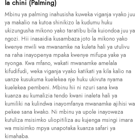
la chini (Palming)
Mbinu ya palming inahusisha kuweka viganja vyako juu
ya makalio na kutoa shinikizo la kudumu huku
ukizungusha mikono yako taratibu bila kuiondoa juu ya
ngozi. Hii inasaidia kusambaza joto la mikono yako
kwenye mwili wa mwanamke na kuleta hali ya utulivu
na raha inayopenya mpaka kwenye mifupa yake ya
nyonga. Kwa mfano, wakati mwanamke amelala
kifudifudi, weka viganja vyako katikati ya kila kalio na
uanze kusukuma kuelekea nje huku ukivuta nyama
kuelekea pembeni. Mbinu hii ni nzuri sana kwa
kuanza au kumalizia tendo kwani inaleta hali ya
kumiliki na kulindwa inayomfanya mwanamke ajihisi wa
pekee sana kwako. Ni mbinu ya upole inayoweza
kutuliza msisimko uliopitiliza au kujenga msingi imara
wa msisimko mpya unapotaka kuanza safari ya
kimahaba.