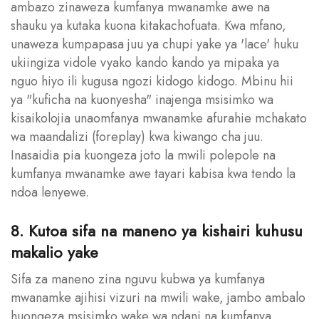
ambazo zinaweza kumfanya mwanamke awe na
shauku ya kutaka kuona kitakachofuata. Kwa mfano,
unaweza kumpapasa juu ya chupi yake ya 'lace' huku
ukiingiza vidole vyako kando kando ya mipaka ya
nguo hiyo ili kugusa ngozi kidogo kidogo. Mbinu hii
ya "kuficha na kuonyesha" inajenga msisimko wa
kisaikolojia unaomfanya mwanamke afurahie mchakato
wa maandalizi (foreplay) kwa kiwango cha juu.
Inasaidia pia kuongeza joto la mwili polepole na
kumfanya mwanamke awe tayari kabisa kwa tendo la
ndoa lenyewe.
8. Kutoa sifa na maneno ya kishairi kuhusu
makalio yake
Sifa za maneno zina nguvu kubwa ya kumfanya
mwanamke ajihisi vizuri na mwili wake, jambo ambalo
huongeza msisimko wake wa ndani na kumfanya