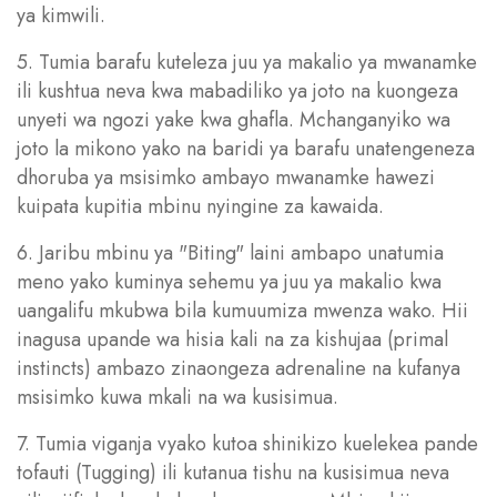
ya kimwili.
5. Tumia barafu kuteleza juu ya makalio ya mwanamke
ili kushtua neva kwa mabadiliko ya joto na kuongeza
unyeti wa ngozi yake kwa ghafla. Mchanganyiko wa
joto la mikono yako na baridi ya barafu unatengeneza
dhoruba ya msisimko ambayo mwanamke hawezi
kuipata kupitia mbinu nyingine za kawaida.
6. Jaribu mbinu ya "Biting" laini ambapo unatumia
meno yako kuminya sehemu ya juu ya makalio kwa
uangalifu mkubwa bila kumuumiza mwenza wako. Hii
inagusa upande wa hisia kali na za kishujaa (primal
instincts) ambazo zinaongeza adrenaline na kufanya
msisimko kuwa mkali na wa kusisimua.
7. Tumia viganja vyako kutoa shinikizo kuelekea pande
tofauti (Tugging) ili kutanua tishu na kusisimua neva