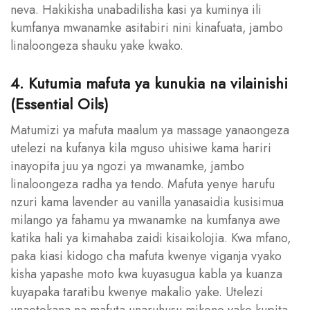
neva. Hakikisha unabadilisha kasi ya kuminya ili
kumfanya mwanamke asitabiri nini kinafuata, jambo
linaloongeza shauku yake kwako.
4. Kutumia mafuta ya kunukia na vilainishi
(Essential Oils)
Matumizi ya mafuta maalum ya massage yanaongeza
utelezi na kufanya kila mguso uhisiwe kama hariri
inayopita juu ya ngozi ya mwanamke, jambo
linaloongeza radha ya tendo. Mafuta yenye harufu
nzuri kama lavender au vanilla yanasaidia kusisimua
milango ya fahamu ya mwanamke na kumfanya awe
katika hali ya kimahaba zaidi kisaikolojia. Kwa mfano,
paka kiasi kidogo cha mafuta kwenye viganja vyako
kisha yapashe moto kwa kuyasugua kabla ya kuanza
kuyapaka taratibu kwenye makalio yake. Utelezi
unaotokana na mafuta unaruhusu mikono yako kupita