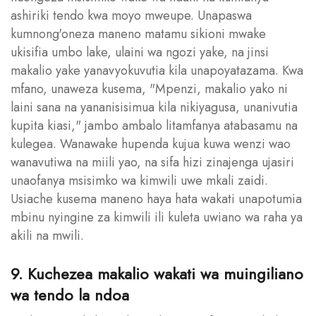
ashiriki tendo kwa moyo mweupe. Unapaswa
kumnong'oneza maneno matamu sikioni mwake
ukisifia umbo lake, ulaini wa ngozi yake, na jinsi
makalio yake yanavyokuvutia kila unapoyatazama. Kwa
mfano, unaweza kusema, "Mpenzi, makalio yako ni
laini sana na yananisisimua kila nikiyagusa, unanivutia
kupita kiasi," jambo ambalo litamfanya atabasamu na
kulegea. Wanawake hupenda kujua kuwa wenzi wao
wanavutiwa na miili yao, na sifa hizi zinajenga ujasiri
unaofanya msisimko wa kimwili uwe mkali zaidi.
Usiache kusema maneno haya hata wakati unapotumia
mbinu nyingine za kimwili ili kuleta uwiano wa raha ya
akili na mwili.
9. Kuchezea makalio wakati wa muingiliano
wa tendo la ndoa