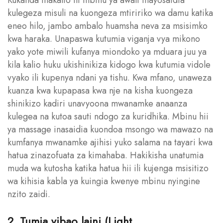
kulegeza misuli na kuongeza mtiririko wa damu katika
eneo hilo, jambo ambalo huamsha neva za msisimko
kwa haraka. Unapaswa kutumia viganja vya mikono
yako yote miwili kufanya miondoko ya mduara juu ya
kila kalio huku ukishinikiza kidogo kwa kutumia vidole
vyako ili kupenya ndani ya tishu. Kwa mfano, unaweza
kuanza kwa kupapasa kwa nje na kisha kuongeza
shinikizo kadiri unavyoona mwanamke anaanza
kulegea na kutoa sauti ndogo za kuridhika. Mbinu hii
ya massage inasaidia kuondoa msongo wa mawazo na
kumfanya mwanamke ajihisi yuko salama na tayari kwa
hatua zinazofuata za kimahaba. Hakikisha unatumia
muda wa kutosha katika hatua hii ili kujenga msisitizo
wa kihisia kabla ya kuingia kwenye mbinu nyingine
nzito zaidi.
2. Tumia vibao laini (Light