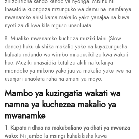
zilizojificha kando kando ya nyonga. Mbinu hii
inasaidia kuongeza mzunguko wa damu na inamfanya
mwanamke ahisi kama makalio yake yanajaa na kuwa
nyeti zaidi kwa kila mguso unaofuata.
8. Mualike mwanamke kucheza muziki laini (Slow
dance) huku ukishika makalio yake na kuyazungusha
kufuata mdundo wa wimbo mnaousikiliza kwa wakati
huo. Muziki unasaidia kutuliza akili na kufanya
miondoko ya mikono yako juu ya makalio yake iwe na
usanjari unaoleta raha na amani ya moyo.
Mambo ya kuzingatia wakati wa
namna ya kuchezea makalio ya
mwanamke
1. Kupata ridhaa na makubaliano ya dhati ya mwenza
wako:
Ni jambo la msingi kuhakikisha kuwa