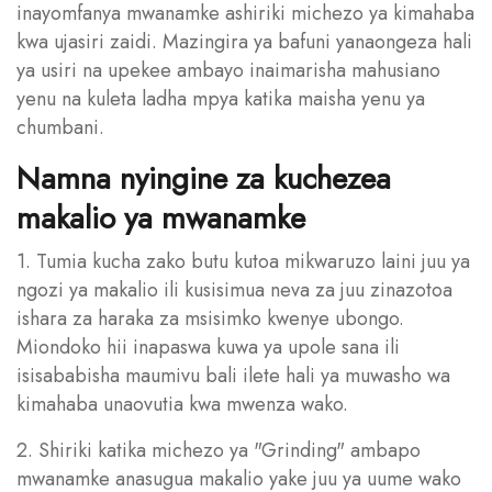
inayomfanya mwanamke ashiriki michezo ya kimahaba
kwa ujasiri zaidi. Mazingira ya bafuni yanaongeza hali
ya usiri na upekee ambayo inaimarisha mahusiano
yenu na kuleta ladha mpya katika maisha yenu ya
chumbani.
Namna nyingine za kuchezea
makalio ya mwanamke
1. Tumia kucha zako butu kutoa mikwaruzo laini juu ya
ngozi ya makalio ili kusisimua neva za juu zinazotoa
ishara za haraka za msisimko kwenye ubongo.
Miondoko hii inapaswa kuwa ya upole sana ili
isisababisha maumivu bali ilete hali ya muwasho wa
kimahaba unaovutia kwa mwenza wako.
2. Shiriki katika michezo ya "Grinding" ambapo
mwanamke anasugua makalio yake juu ya uume wako