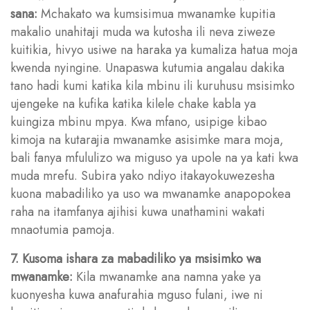
sana:
Mchakato wa kumsisimua mwanamke kupitia
makalio unahitaji muda wa kutosha ili neva ziweze
kuitikia, hivyo usiwe na haraka ya kumaliza hatua moja
kwenda nyingine. Unapaswa kutumia angalau dakika
tano hadi kumi katika kila mbinu ili kuruhusu msisimko
ujengeke na kufika katika kilele chake kabla ya
kuingiza mbinu mpya. Kwa mfano, usipige kibao
kimoja na kutarajia mwanamke asisimke mara moja,
bali fanya mfululizo wa miguso ya upole na ya kati kwa
muda mrefu. Subira yako ndiyo itakayokuwezesha
kuona mabadiliko ya uso wa mwanamke anapopokea
raha na itamfanya ajihisi kuwa unathamini wakati
mnaotumia pamoja.
7. Kusoma ishara za mabadiliko ya msisimko wa
mwanamke:
Kila mwanamke ana namna yake ya
kuonyesha kuwa anafurahia mguso fulani, iwe ni