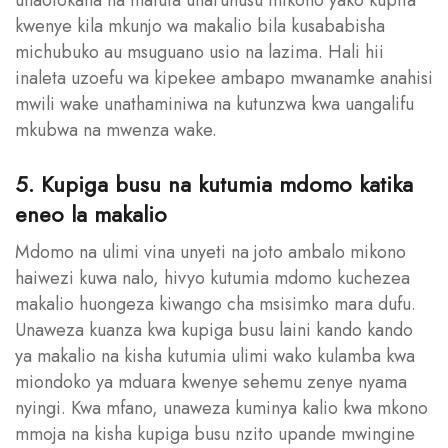
kwenye kila mkunjo wa makalio bila kusababisha
michubuko au msuguano usio na lazima. Hali hii
inaleta uzoefu wa kipekee ambapo mwanamke anahisi
mwili wake unathaminiwa na kutunzwa kwa uangalifu
mkubwa na mwenza wake.
5. Kupiga busu na kutumia mdomo katika
eneo la makalio
Mdomo na ulimi vina unyeti na joto ambalo mikono
haiwezi kuwa nalo, hivyo kutumia mdomo kuchezea
makalio huongeza kiwango cha msisimko mara dufu.
Unaweza kuanza kwa kupiga busu laini kando kando
ya makalio na kisha kutumia ulimi wako kulamba kwa
miondoko ya mduara kwenye sehemu zenye nyama
nyingi. Kwa mfano, unaweza kuminya kalio kwa mkono
mmoja na kisha kupiga busu nzito upande mwingine