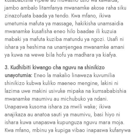
jambo ambalo litamfanya mwanamke akose raha siku
zinazofuata baada ya tendo. Kwa mfano, ikiwa
umetumia mafuta ya massage, hakikisha unamsaidia
mwanamke kusafisha eneo hilo baadae ili kuzuia
mabaki ya mafuta kuziba matundu ya ngozi. Usafi ni
ishara ya heshima na unamjengea mwanamke amani
ya kuwa na wewe bila hofu ya madhara ya kiafya.
3. Kudhibiti kiwango cha nguvu na shinikizo
unayotumia:
Eneo la makalio linaweza kuvumilia
shinikizo kubwa kuliko maeneo mengine, lakini ni
lazima uwe makini usivuke mipaka na kumsababishia
mwanamke maumivu au michubuko ya ndani.
Unapaswa kusoma ishara za mwili wake; ikiwa
anajikaza au anatoa sauti ya maumivu, basi hiyo ni
ishara kuwa unapaswa kupunguza nguvu mara moja.
Kwa mfano, mbinu ya kupiga vibao inapaswa kufanywa