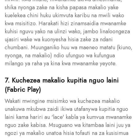
shika nyonga zake na kisha papasa makalio yake
kuelekea chini huku ukimvuta karibu na mwili wako
kwa msisitizo. Harakati hizi zinamsaidia mwanamke
kuhisi nguvu yako na ulinzi wako, jambo linaloongeza
ujasiri wake wa kuonyesha hisia zake za ndani
chumbani. Muunganiko huu wa maeneo matatu (kiuno,
nyonga, na makalio) ndio ufunguo wa kufungua
milango ya raha ya kina kwa mwanamke yeyote.
7. Kuchezea makalio kupitia nguo laini
(Fabric Play)
Wakati mwingine msisimko wa kuchezea makalio
unakuwa mkubwa zaidi ikiwa utafanywa kupitia nguo
laini kama hariri au 'lace' kabla ya kumvua mwanamke
nguo zake kabisa. Msuguano wa kitambaa laini juu ya
ngozi ya makalio unatoa hisia tofauti na za kusisimua