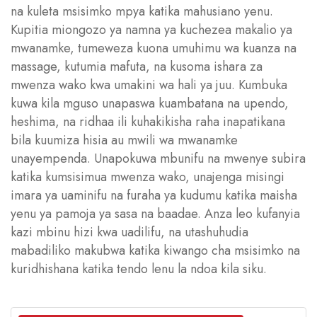
na kuleta msisimko mpya katika mahusiano yenu.
Kupitia miongozo ya namna ya kuchezea makalio ya
mwanamke, tumeweza kuona umuhimu wa kuanza na
massage, kutumia mafuta, na kusoma ishara za
mwenza wako kwa umakini wa hali ya juu. Kumbuka
kuwa kila mguso unapaswa kuambatana na upendo,
heshima, na ridhaa ili kuhakikisha raha inapatikana
bila kuumiza hisia au mwili wa mwanamke
unayempenda. Unapokuwa mbunifu na mwenye subira
katika kumsisimua mwenza wako, unajenga misingi
imara ya uaminifu na furaha ya kudumu katika maisha
yenu ya pamoja ya sasa na baadae. Anza leo kufanyia
kazi mbinu hizi kwa uadilifu, na utashuhudia
mabadiliko makubwa katika kiwango cha msisimko na
kuridhishana katika tendo lenu la ndoa kila siku.