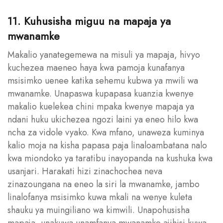
11. Kuhusisha miguu na mapaja ya
mwanamke
Makalio yanategemewa na misuli ya mapaja, hivyo
kuchezea maeneo haya kwa pamoja kunafanya
msisimko uenee katika sehemu kubwa ya mwili wa
mwanamke. Unapaswa kupapasa kuanzia kwenye
makalio kuelekea chini mpaka kwenye mapaja ya
ndani huku ukichezea ngozi laini ya eneo hilo kwa
ncha za vidole vyako. Kwa mfano, unaweza kuminya
kalio moja na kisha papasa paja linaloambatana nalo
kwa miondoko ya taratibu inayopanda na kushuka kwa
usanjari. Harakati hizi zinachochea neva
zinazoungana na eneo la siri la mwanamke, jambo
linalofanya msisimko kuwa mkali na wenye kuleta
shauku ya muingiliano wa kimwili. Unapohusisha
mapaja, unakuwa unamfanya mwanamke ajihisi kuwa