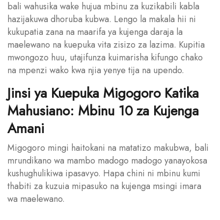
bali wahusika wake hujua mbinu za kuzikabili kabla
hazijakuwa dhoruba kubwa. Lengo la makala hii ni
kukupatia zana na maarifa ya kujenga daraja la
maelewano na kuepuka vita zisizo za lazima. Kupitia
mwongozo huu, utajifunza kuimarisha kifungo chako
na mpenzi wako kwa njia yenye tija na upendo.
Jinsi ya Kuepuka Migogoro Katika
Mahusiano: Mbinu 10 za Kujenga
Amani
Migogoro mingi haitokani na matatizo makubwa, bali
mrundikano wa mambo madogo madogo yanayokosa
kushughulikiwa ipasavyo. Hapa chini ni mbinu kumi
thabiti za kuzuia mipasuko na kujenga msingi imara
wa maelewano.