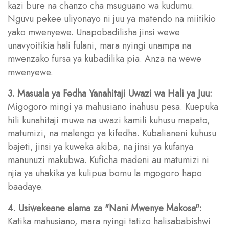
kazi bure na chanzo cha msuguano wa kudumu.
Nguvu pekee uliyonayo ni juu ya matendo na miitikio
yako mwenyewe. Unapobadilisha jinsi wewe
unavyoitikia hali fulani, mara nyingi unampa na
mwenzako fursa ya kubadilika pia. Anza na wewe
mwenyewe.
3. Masuala ya Fedha Yanahitaji Uwazi wa Hali ya Juu:
Migogoro mingi ya mahusiano inahusu pesa. Kuepuka
hili kunahitaji muwe na uwazi kamili kuhusu mapato,
matumizi, na malengo ya kifedha. Kubalianeni kuhusu
bajeti, jinsi ya kuweka akiba, na jinsi ya kufanya
manunuzi makubwa. Kuficha madeni au matumizi ni
njia ya uhakika ya kulipua bomu la mgogoro hapo
baadaye.
4. Usiwekeane alama za "Nani Mwenye Makosa":
Katika mahusiano, mara nyingi tatizo halisababishwi