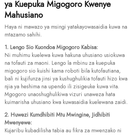
ya Kuepuka Migogoro Kwenye
Mahusiano
Haya ni mawazo ya msingi yatakayowasaidia kuwa na
mtazamo sahihi.
1. Lengo Sio Kuondoa Migogoro Kabisa:
Ni muhimu kuelewa kuwa hakuna uhusiano usiokuwa
na tofauti za maoni. Lengo la mbinu za kuepuka
migogoro sio kuishi kama roboti bila kutofautiana,
bali ni kujifunza jinsi ya kushughulikia tofauti hizo kwa
njia ya heshima na upendo ili zisigeuke kuwa vita.
Mgogoro unaoshughulikiwa vizuri unaweza hata
kuimarisha uhusiano kwa kuwasaidia kuelewana zaidi.
2. Huwezi Kumdhibiti Mtu Mwingine, Jidhibiti
Mwenyewe:
Kujaribu kubadilisha tabia au fikra za mwenzako ni