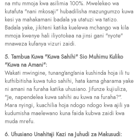
na mtu mmoja kwa asilimia 100%. Mwelekeo wa
kutafuta "nani mkosaji" hubadilisha mazungumzo kuwa
kesi ya mahakamani badala ya utatuzi wa tatizo.
Badala yake, jikiteni katika kuelewa mchango wa kila
mmoja kwenye hali iliyotokea na jinsi gani "nyote"
mnaweza kufanya vizuri zaidi.
5. Tambua Kuwa "Kuwa Sahihi" Sio Muhimu Kuliko
"Kuwa na Amani":
Wakati mwingine, tunang'ang'ania kushinda hoja ili tu
kuthibitisha kuwa tuko sahihi, hata kama gharama yake
ni amani na furaha katika uhusiano. Jifunze kujiuliza,
"Je, napendelea kuwa sahihi au kuwa na furaha?".
Mara nyingi, kuachilia hoja ndogo ndogo kwa ajili ya
kudumisha maelewano kuna faida kubwa zaidi kwa
muda mrefu.
6. Uhusiano Unahitaji Kazi na Juhudi za Makusudi: