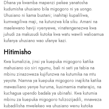
Dhana ya kwamba mapenzi pekee yanatosha
kudumisha uhusiano bila migogoro ni ya uongo.
Uhusiano ni kama bustani; inahitaji kupaliliwa,
kumwagiliwa maji, na kutunzwa kila siku. Amani na
maelewano haviji vyenyewe, vinatengenezwa kwa
juhudi za makusudi kutoka kwa watu wawili walioamua
kufanya uhusiano wao ufanye kazi.
Hitimisho
Kwa kumalizia, jinsi ya kuepuka migogoro katika
mahusiano sio siri ngumu, bali ni seti ya tabia na
mbinu zinazoweza kujifunzwa na kutumika na mtu
yeyote. Namna ya kuepuka migogoro inajikita katika
mawasiliano yenye huruma, kusimamia matarajio, na
kuchagua upendo badala ya ubinafsi. Kwa kutumia
mbinu za kuepuka migogoro tulizozijadili, mnaweza
kubadilisha mwelekeo wa uhusiano wenu kutoka