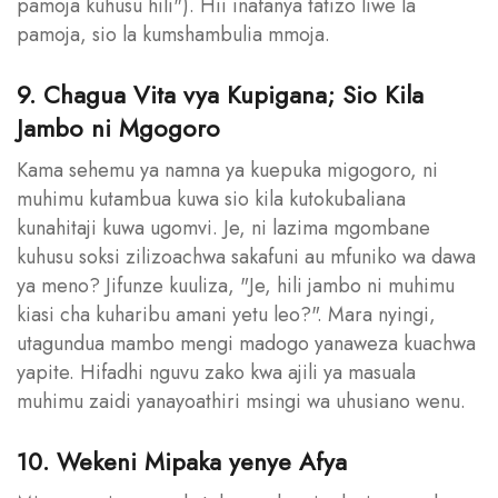
pamoja kuhusu hili"). Hii inafanya tatizo liwe la
pamoja, sio la kumshambulia mmoja.
9. Chagua Vita vya Kupigana; Sio Kila
Jambo ni Mgogoro
Kama sehemu ya namna ya kuepuka migogoro, ni
muhimu kutambua kuwa sio kila kutokubaliana
kunahitaji kuwa ugomvi. Je, ni lazima mgombane
kuhusu soksi zilizoachwa sakafuni au mfuniko wa dawa
ya meno? Jifunze kuuliza, "Je, hili jambo ni muhimu
kiasi cha kuharibu amani yetu leo?". Mara nyingi,
utagundua mambo mengi madogo yanaweza kuachwa
yapite. Hifadhi nguvu zako kwa ajili ya masuala
muhimu zaidi yanayoathiri msingi wa uhusiano wenu.
10. Wekeni Mipaka yenye Afya