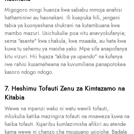
Migogoro mingi huanza kwa sababu mmoja anahisi
hathaminiwi au haonekani. Ili kuepuka hili, jengeni
tabia ya kuonyeshana shukrani na kutambuana kwa
mambo mazuri. Usichukulie poa vitu anavyokufanyia;
sema "asante" kwa chakula, kwa msaada, au hata kwa
kuwa tu sehemu ya maisha yako. Mpe sifa anapofanya
kitu vizuri. Hii hujaza "akiba ya upendo" na kufanya
iwe rahisi kusameheana na kuvumiliana panapotokea
kasoro ndogo ndogo.
7. Heshimu Tofauti Zenu za Kimtazamo na
Kitabia
Wewe na mpenzi wako ni watu wawili tofauti,
mliokulia katika mazingira tofauti na mnaweza kuwa na
haiba tofauti. Kujaribu kumlazimisha afikiri au atende
kama wewe ni chanzo cha msuguano usioisha. Badala