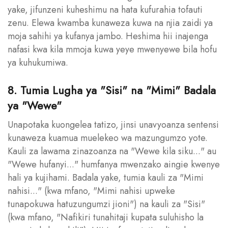
yake, jifunzeni kuheshimu na hata kufurahia tofauti
zenu. Elewa kwamba kunaweza kuwa na njia zaidi ya
moja sahihi ya kufanya jambo. Heshima hii inajenga
nafasi kwa kila mmoja kuwa yeye mwenyewe bila hofu
ya kuhukumiwa.
8. Tumia Lugha ya "Sisi" na "Mimi" Badala
ya "Wewe"
Unapotaka kuongelea tatizo, jinsi unavyoanza sentensi
kunaweza kuamua muelekeo wa mazungumzo yote.
Kauli za lawama zinazoanza na "Wewe kila siku..." au
"Wewe hufanyi..." humfanya mwenzako aingie kwenye
hali ya kujihami. Badala yake, tumia kauli za "Mimi
nahisi..." (kwa mfano, "Mimi nahisi upweke
tunapokuwa hatuzungumzi jioni") na kauli za "Sisi"
(kwa mfano, "Nafikiri tunahitaji kupata suluhisho la