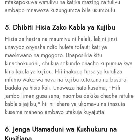
mtakapokuwa watulivu na katika mazingira tulivu
ambapo mnaweza kuzungumza bila usumbufu.
5. Dhibiti Hisia Zako Kabla ya Kujibu
Hisia za hasira na maumivu ni halali, lakini jinsi
unavyozionyesha ndio huleta tofauti kati ya
maelewano na mgogoro. Unaposikia kitu
kinachokuudhi, chukua sekunde chache kupumua kwa
kina kabla ya kujibu. Hii inakupa fursa ya kutuliza
mfumo wako wa neva na kujibu kutokana na busara
badala ya hisia kali. Unaweza hata kusema, "Hili
jambo limenigusa sana, naomba dakika chache nitulie
kabla sijajibu," hii ni ishara ya ukomavu na inazuia
kusema maneno ambayo utakuja kuyajutia.
6. Jenga Utamaduni wa Kushukuru na
Kusifiana