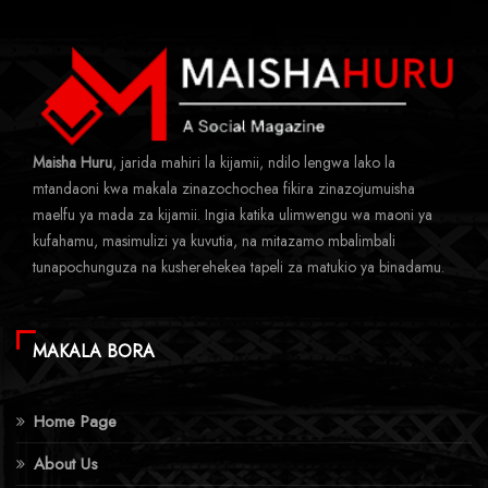
Maisha Huru
, jarida mahiri la kijamii, ndilo lengwa lako la
mtandaoni kwa makala zinazochochea fikira zinazojumuisha
maelfu ya mada za kijamii. Ingia katika ulimwengu wa maoni ya
kufahamu, masimulizi ya kuvutia, na mitazamo mbalimbali
tunapochunguza na kusherehekea tapeli za matukio ya binadamu.
MAKALA BORA
Home Page
About Us