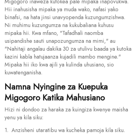
Migogoro inaweza kutokea pale mipaka inapovukwa.
Hii inahusisha mipaka ya muda wako, nafasi yako
binafsi, na hata jinsi unavyopenda kuzungumzishwa.
Ni muhimu kuzungumza na kukubaliana kuhusu
mipaka hii. Kwa mfano, "Tafadhali naomba
usipandishe sauti unapozungumza na mimi," au
"Nahitaji angalau dakika 30 za utulivu baada ya kutoka
kazini kabla hatujaanza kujadili mambo mengine."
Mipaka hii iko kwa ajili ya kulinda uhusiano, sio
kuwatenganisha.
Namna Nyingine za Kuepuka
Migogoro Katika Mahusiano
Hizi ni dondoo za haraka za kuingiza kwenye maisha
yenu ya kila siku:
1. Anzisheni utaratibu wa kucheka pamoja kila siku.