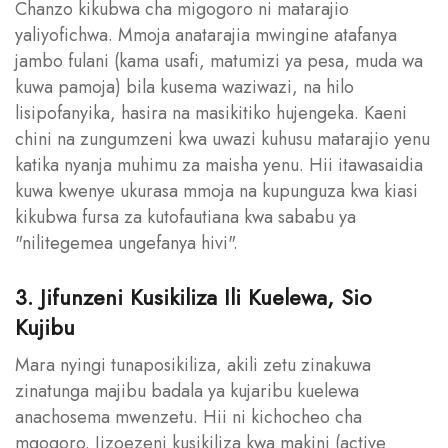
Chanzo kikubwa cha migogoro ni matarajio
yaliyofichwa. Mmoja anatarajia mwingine atafanya
jambo fulani (kama usafi, matumizi ya pesa, muda wa
kuwa pamoja) bila kusema waziwazi, na hilo
lisipofanyika, hasira na masikitiko hujengeka. Kaeni
chini na zungumzeni kwa uwazi kuhusu matarajio yenu
katika nyanja muhimu za maisha yenu. Hii itawasaidia
kuwa kwenye ukurasa mmoja na kupunguza kwa kiasi
kikubwa fursa za kutofautiana kwa sababu ya
"nilitegemea ungefanya hivi".
3. Jifunzeni Kusikiliza Ili Kuelewa, Sio
Kujibu
Mara nyingi tunaposikiliza, akili zetu zinakuwa
zinatunga majibu badala ya kujaribu kuelewa
anachosema mwenzetu. Hii ni kichocheo cha
mgogoro. Jizoezeni kusikiliza kwa makini (active