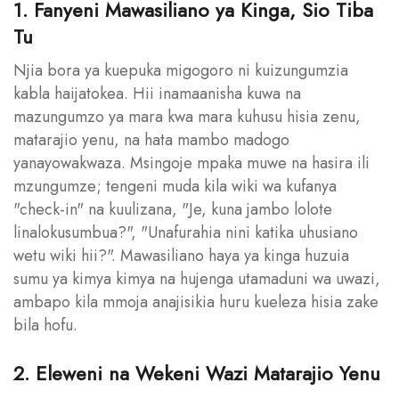
1. Fanyeni Mawasiliano ya Kinga, Sio Tiba
Tu
Njia bora ya kuepuka migogoro ni kuizungumzia
kabla haijatokea. Hii inamaanisha kuwa na
mazungumzo ya mara kwa mara kuhusu hisia zenu,
matarajio yenu, na hata mambo madogo
yanayowakwaza. Msingoje mpaka muwe na hasira ili
mzungumze; tengeni muda kila wiki wa kufanya
"check-in" na kuulizana, "Je, kuna jambo lolote
linalokusumbua?", "Unafurahia nini katika uhusiano
wetu wiki hii?". Mawasiliano haya ya kinga huzuia
sumu ya kimya kimya na hujenga utamaduni wa uwazi,
ambapo kila mmoja anajisikia huru kueleza hisia zake
bila hofu.
2. Eleweni na Wekeni Wazi Matarajio Yenu