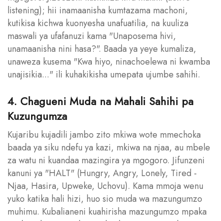
listening); hii inamaanisha kumtazama machoni,
kutikisa kichwa kuonyesha unafuatilia, na kuuliza
maswali ya ufafanuzi kama "Unaposema hivi,
unamaanisha nini hasa?". Baada ya yeye kumaliza,
unaweza kusema "Kwa hiyo, ninachoelewa ni kwamba
unajisikia..." ili kuhakikisha umepata ujumbe sahihi.
4. Chagueni Muda na Mahali Sahihi pa
Kuzungumza
Kujaribu kujadili jambo zito mkiwa wote mmechoka
baada ya siku ndefu ya kazi, mkiwa na njaa, au mbele
za watu ni kuandaa mazingira ya mgogoro. Jifunzeni
kanuni ya "HALT" (Hungry, Angry, Lonely, Tired -
Njaa, Hasira, Upweke, Uchovu). Kama mmoja wenu
yuko katika hali hizi, huo sio muda wa mazungumzo
muhimu. Kubalianeni kuahirisha mazungumzo mpaka