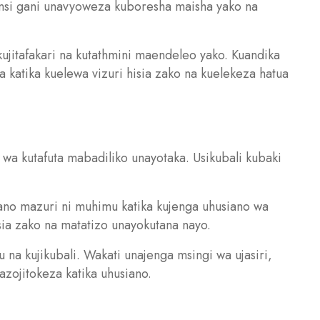
 jinsi gani unavyoweza kuboresha maisha yako na
u kujitafakari na kutathmini maendeleo yako. Kuandika
 katika kuelewa vizuri hisia zako na kuelekeza hatua
i wa kutafuta mabadiliko unayotaka. Usikubali kubaki
ano mazuri ni muhimu katika kujenga uhusiano wa
ia zako na matatizo unayokutana nayo.
u na kujikubali. Wakati unajenga msingi wa ujasiri,
azojitokeza katika uhusiano.