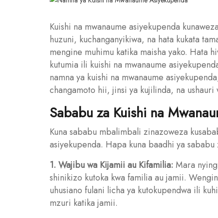
Kuishi na mwanaume asiyekupenda kunaweza k
huzuni, kuchanganyikiwa, na hata kukata tama
mengine muhimu katika maisha yako. Hata h
kutumia ili kuishi na mwanaume asiyekupenda 
namna ya kuishi na mwanaume asiyekupenda, 
changamoto hii, jinsi ya kujilinda, na ushaur
Sababu za Kuishi na Mwana
Kuna sababu mbalimbali zinazoweza kusaba
asiyekupenda. Hapa kuna baadhi ya sababu z
1. Wajibu wa Kijamii au Kifamilia:
Mara nyingi
shinikizo kutoka kwa familia au jamii. Wen
uhusiano fulani licha ya kutokupendwa ili ku
mzuri katika jamii.