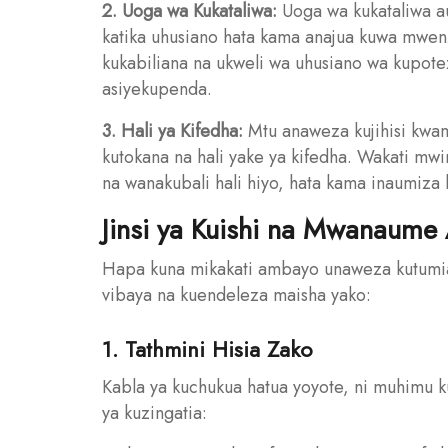
2. Uoga wa Kukataliwa:
Uoga wa kukataliwa a
katika uhusiano hata kama anajua kuwa mwen
kukabiliana na ukweli wa uhusiano wa kupot
asiyekupenda.
3. Hali ya Kifedha:
Mtu anaweza kujihisi kwa
kutokana na hali yake ya kifedha. Wakati mw
na wanakubali hali hiyo, hata kama inaumiza h
Jinsi ya Kuishi na Mwanaume
Hapa kuna mikakati ambayo unaweza kutumia 
vibaya na kuendeleza maisha yako:
1. Tathmini Hisia Zako
Kabla ya kuchukua hatua yoyote, ni muhimu
ya kuzingatia: