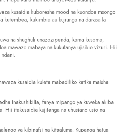
naweza kusaidia kuboresha mood na kuondoa msongo
 kutembea, kukimbia au kujiunga na darasa la
 Kuwa na shughuli unazozipenda, kama kusoma,
oa mawazo mabaya na kukufanya ujisikie vizuri. Hii
a ndani.
weza kusaidia kuleta mabadiliko katika maisha
ifedha inakushikilia, fanya mipango ya kuweka akiba
. Hii itakusaidia kujitenga na uhusiano usio na
alengo ya kibinafsi na kitaaluma. Kupanga hatua