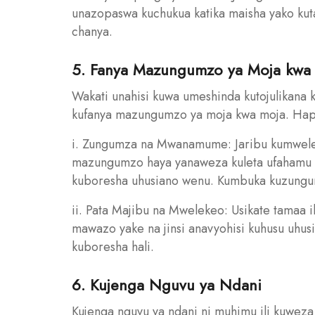
unazopaswa kuchukua katika maisha yako ku
chanya.
5. Fanya Mazungumzo ya Moja kwa
Wakati unahisi kuwa umeshinda kutojulikana
kufanya mazungumzo ya moja kwa moja. Hap
i. Zungumza na Mwanamume: Jaribu kumweleza
mazungumzo haya yanaweza kuleta ufahamu ka
kuboresha uhusiano wenu. Kumbuka kuzungu
ii. Pata Majibu na Mwelekeo: Usikate tamaa ik
mawazo yake na jinsi anavyohisi kuhusu uhusia
kuboresha hali.
6. Kujenga Nguvu ya Ndani
Kujenga nguvu ya ndani ni muhimu ili kuweza