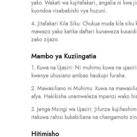
yako. Wakati wa kujitafakari, angalia ni kwa
kuondoa visababishi vya huzuni.
4. Jitafakari Kila Siku: Chukua muda kila sik
mawazo yako katika daftari kunaweza kusaidia
zako zijazo.
Mambo ya Kuziingatia
1. Kuwa na Ujasiri: Ni muhimu kuwa na ujasir
kwenye uhusiano ambao haukupi furaha.
2. Mawasiliano ni Muhimu: Kuwa na mawasili
afya. Hakikisha unamweleza mpenzi wako his
3. Jenga Msingi wa Ujasiri: Jifunze kujiheshim
itakuwa rahisi kukabiliana na changamoto zin
Hitimisho