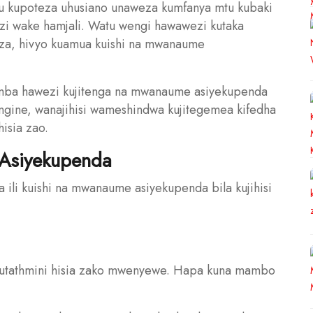
u kupoteza uhusiano unaweza kumfanya mtu kubaki
zi wake hamjali. Watu wengi hawawezi kutaka
eza, hivyo kuamua kuishi na mwanaume
mba hawezi kujitenga na mwanaume asiyekupenda
ingine, wanajihisi wameshindwa kujitegemea kifedha
isia zao.
 Asiyekupenda
ili kuishi na mwanaume asiyekupenda bila kujihisi
 kutathmini hisia zako mwenyewe. Hapa kuna mambo