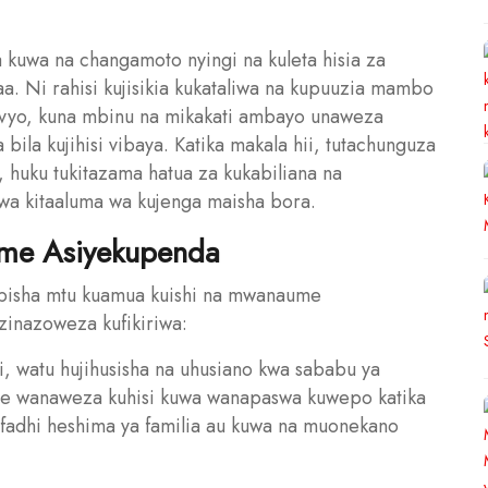
uwa na changamoto nyingi na kuleta hisia za
a. Ni rahisi kujisikia kukataliwa na kupuuzia mambo
ivyo, kuna mbinu na mikakati ambayo unaweza
bila kujihisi vibaya. Katika makala hii, tutachunguza
huku tukitazama hatua za kukabiliana na
i wa kitaaluma wa kujenga maisha bora.
ume Asiyekupenda
bisha mtu kuamua kuishi na mwanaume
inazoweza kufikiriwa:
, watu hujihusisha na uhusiano kwa sababu ya
gine wanaweza kuhisi kuwa wanapaswa kuwepo katika
hifadhi heshima ya familia au kuwa na muonekano