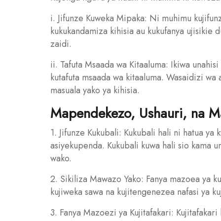
i. Jifunze Kuweka Mipaka: Ni muhimu kujifun
kukukandamiza kihisia au kukufanya ujisikie du
zaidi.
ii. Tafuta Msaada wa Kitaaluma: Ikiwa unahisi 
kutafuta msaada wa kitaaluma. Wasaidizi wa a
masuala yako ya kihisia.
Mapendekezo, Ushauri, na M
1. Jifunze Kukubali: Kukubali hali ni hatua 
asiyekupenda. Kukubali kuwa hali sio kama 
wako.
2. Sikiliza Mawazo Yako: Fanya mazoea ya kus
kujiweka sawa na kujitengenezea nafasi ya 
3. Fanya Mazoezi ya Kujitafakari: Kujitafakar