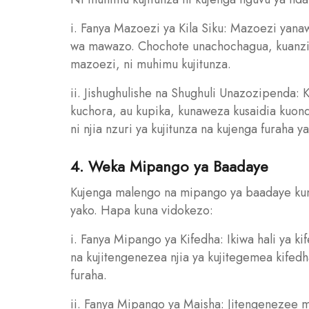
i. Fanya Mazoezi ya Kila Siku: Mazoezi ya
wa mawazo. Chochote unachochagua, kuanzia
mazoezi, ni muhimu kujitunza.
ii. Jishughulishe na Shughuli Unazozipenda:
kuchora, au kupika, kunaweza kusaidia kuond
ni njia nzuri ya kujitunza na kujenga furaha y
4. Weka Mipango ya Baadaye
Kujenga malengo na mipango ya baadaye kuna
yako. Hapa kuna vidokezo:
i. Fanya Mipango ya Kifedha: Ikiwa hali ya k
na kujitengenezea njia ya kujitegemea kifedha
furaha.
ii. Fanya Mipango ya Maisha: Jitengenezee m