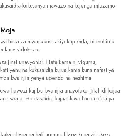
takusaidia kukusanya mawazo na kujenga mtazamo
 Moja
 kwa hisia za mwanaume asiyekupenda, ni muhimu
a kuna vidokezo:
 jinsi unavyohisi. Hata kama ni vigumu,
ti yenu na kukusaidia kujua kama kuna nafasi ya
mza kwa njia yenye upendo na heshima.
iwa hawezi kujibu kwa njia unayotaka. Jitahidi kujua
no wenu. Hii itasaidia kujua ikiwa kuna nafasi ya
 kukabiliana na hali ngumu. Hapa kuna vidokezo: