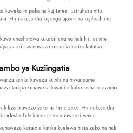
za kuweka mipaka na kujitetea. Usiruhusu mtu
ni. Hii itakusaidia kujenga ujasiri na kujiheshimu
kuwa unashindwa kukabiliana na hali hii, usisite
fya ya akili wanaweza kusaidia katika kutatua
ambo ya Kuziingatia
ya kwanza katika kuweza kuishi na mwanaume
unavyotarajia kunaweza kusaidia kuboresha mtazamo
ikiliza mawazo yako na hisia zako. Hii itakusaidia
kujiendesha bila kumtegemea mwenzi wako.
i kunaweza kusaidia katika kuelewa hisia zako na hali