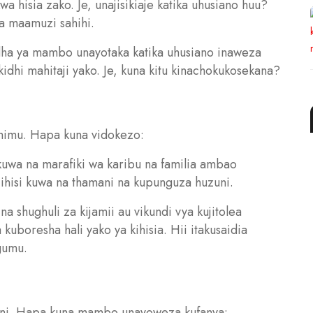
a hisia zako. Je, unajisikiaje katika uhusiano huu?
a maamuzi sahihi.
ha ya mambo unayotaka katika uhusiano inaweza
idhi mahitaji yako. Je, kuna kitu kinachokukosekana?
uhimu. Hapa kuna vidokezo:
kuwa na marafiki wa karibu na familia ambao
ihisi kuwa na thamani na kupunguza huzuni.
 na shughuli za kijamii au vikundi vya kujitolea
uboresha hali yako ya kihisia. Hii itakusaidia
gumu.
dani. Hapa kuna mambo unayoweza kufanya: