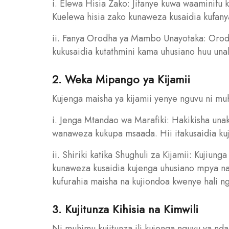
i. Elewa Hisia Zako: Jifanye kuwa waaminifu kw
Kuelewa hisia zako kunaweza kusaidia kufany
ii. Fanya Orodha ya Mambo Unayotaka: Orod
kukusaidia kutathmini kama uhusiano huu unak
2. Weka Mipango ya Kijamii
Kujenga maisha ya kijamii yenye nguvu ni m
i. Jenga Mtandao wa Marafiki: Hakikisha una
wanaweza kukupa msaada. Hii itakusaidia kuj
ii. Shiriki katika Shughuli za Kijamii: Kujiunga
kunaweza kusaidia kujenga uhusiano mpya na k
kufurahia maisha na kujiondoa kwenye hali n
3. Kujitunza Kihisia na Kimwili
Ni muhimu kujitunza ili kujenga nguvu ya n