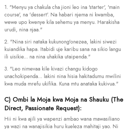
1. "Menyu ya chakula cha jioni leo ina 'starter', 'main
course', na 'dessert'. Na habari njema ni kwamba,
wewe upo kwenye kila sehemu ya menyu. Harakisha
urudi, nina njaa."
2. "Nina siri nataka kukunong'onezea, lakini siwezi
kuiandika hapa. Itabidi uje karibu sana na sikio langu
ili uisikie... na nina uhakika utaipenda."
3. "Leo nimevaa kile kivazi changu kidogo
unachokipenda... lakini nina hisia hakitadumu mwilini
kwa muda mrefu ukifika. Kuna mtu anataka kukivua."
C) Ombi la Moja kwa Moja na Shauku (The
Direct, Passionate Request):
Hii ni kwa ajili ya wapenzi ambao wana mawasiliano
ya wazi na wanajisikia huru kueleza mahitaji yao. Ni