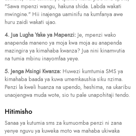
"Sawa mpenzi wangu, hakuna shida. Labda wakati
mwingine." Hii inajenga uaminifu na kumfanya awe
huru zaidi wakati ujao.
4. Jua Lugha Yake ya Mapenzi:
Je, mpenzi wako
anapenda maneno ya moja kwa moja au anapenda
mazingira ya kimahaba kwanza? Jua nini kinamvutia
na tumia mbinu inayomfaa yeye.
5. Jenga Msingi Kwanza:
Huwezi kumtumia SMS ya
kimahaba baada ya kuwa umemkaushia siku nzima.
Penzi la kweli huanza na upendo, heshima, na ukaribu
unaojengwa muda wote, sio tu pale unapohitaji tendo.
Hitimisho
Sanaa ya kutumia sms za kumuomba penzi ni zana
yenye nguvu ya kuweka moto wa mahaba ukiwaka