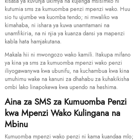
kisasa ya kuvunja ukimya na kujenga msisimko ni
kutumia sms za kumuomba penzi mpenzi wako. Huu
sio tu ujumbe wa kuomba tendo; ni mwaliko wa
kimahaba, ni ishara ya kuwa unamtamani na
unamfikiria, na ni njia ya kuanza dansi ya mapenzi
kabla hata hamjakutana.
Makala hii ni mwongozo wako kamili. Itakupa mifano
ya kina ya sms za kumuomba mpenzi wako penzi
iliyogawanywa kwa ubunifu, na kuchambua kwa kina
umuhimu wake na kanuni za dhahabu za kuhakikisha
ombi lako linapokewa kwa upendo na heshima.
Aina za SMS za Kumuomba Penzi
kwa Mpenzi Wako Kulingana na
Mbinu
Kumuomba mpenzi wako penzi ni kama kuandaa mlo;