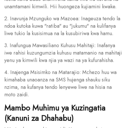
unamtamani kimwili. Hii huongeza kujiamini kwake.
2. Inavunja Mzunguko wa Mazoea: Inageuza tendo la
ndoa kutoka kuwa "ratiba" au "jukumu" na kulifanya
liwe tukio la kusisimua na la kusubiriwa kwa hamu.
3. Inafungua Mawasiliano Kuhusu Mahitaji: Inafanya
iwe rahisi kuzungumzia kuhusu matamanio na mahitaji
yenu ya kimwili kwa njia ya wazi na ya kufurahisha.
4. Inajenga Msisimko na Matarajio: Mchezo huu wa
kimahaba unaoanza na SMS hujenga shauku siku
nzima, na kufanya tendo lenyewe liwe na hisia na
moto zaidi.
Mambo Muhimu ya Kuzingatia
(Kanuni za Dhahabu)