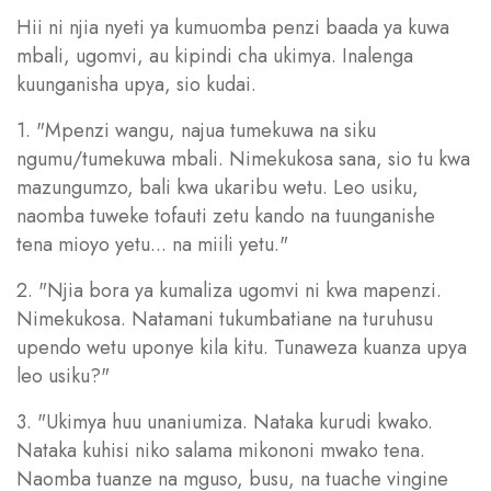
Hii ni njia nyeti ya kumuomba penzi baada ya kuwa
mbali, ugomvi, au kipindi cha ukimya. Inalenga
kuunganisha upya, sio kudai.
1. "Mpenzi wangu, najua tumekuwa na siku
ngumu/tumekuwa mbali. Nimekukosa sana, sio tu kwa
mazungumzo, bali kwa ukaribu wetu. Leo usiku,
naomba tuweke tofauti zetu kando na tuunganishe
tena mioyo yetu... na miili yetu."
2. "Njia bora ya kumaliza ugomvi ni kwa mapenzi.
Nimekukosa. Natamani tukumbatiane na turuhusu
upendo wetu uponye kila kitu. Tunaweza kuanza upya
leo usiku?"
3. "Ukimya huu unaniumiza. Nataka kurudi kwako.
Nataka kuhisi niko salama mikononi mwako tena.
Naomba tuanze na mguso, busu, na tuache vingine