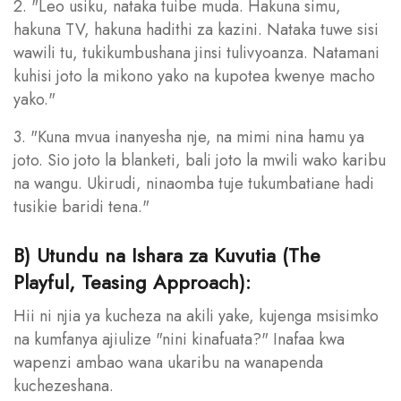
2. "Leo usiku, nataka tuibe muda. Hakuna simu,
hakuna TV, hakuna hadithi za kazini. Nataka tuwe sisi
wawili tu, tukikumbushana jinsi tulivyoanza. Natamani
kuhisi joto la mikono yako na kupotea kwenye macho
yako."
3. "Kuna mvua inanyesha nje, na mimi nina hamu ya
joto. Sio joto la blanketi, bali joto la mwili wako karibu
na wangu. Ukirudi, ninaomba tuje tukumbatiane hadi
tusikie baridi tena."
B) Utundu na Ishara za Kuvutia (The
Playful, Teasing Approach):
Hii ni njia ya kucheza na akili yake, kujenga msisimko
na kumfanya ajiulize "nini kinafuata?" Inafaa kwa
wapenzi ambao wana ukaribu na wanapenda
kuchezeshana.