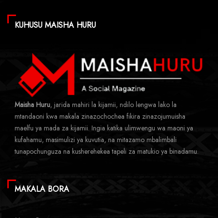
KUHUSU MAISHA HURU
Maisha Huru
, jarida mahiri la kijamii, ndilo lengwa lako la
mtandaoni kwa makala zinazochochea fikira zinazojumuisha
maelfu ya mada za kijamii. Ingia katika ulimwengu wa maoni ya
kufahamu, masimulizi ya kuvutia, na mitazamo mbalimbali
tunapochunguza na kusherehekea tapeli za matukio ya binadamu.
MAKALA BORA