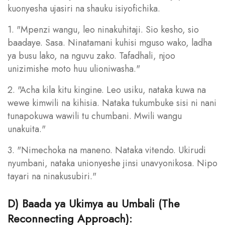
kuonyesha ujasiri na shauku isiyofichika.
1. "Mpenzi wangu, leo ninakuhitaji. Sio kesho, sio
baadaye. Sasa. Ninatamani kuhisi mguso wako, ladha
ya busu lako, na nguvu zako. Tafadhali, njoo
unizimishe moto huu ulioniwasha."
2. "Acha kila kitu kingine. Leo usiku, nataka kuwa na
wewe kimwili na kihisia. Nataka tukumbuke sisi ni nani
tunapokuwa wawili tu chumbani. Mwili wangu
unakuita."
3. "Nimechoka na maneno. Nataka vitendo. Ukirudi
nyumbani, nataka unionyeshe jinsi unavyonikosa. Nipo
tayari na ninakusubiri."
D) Baada ya Ukimya au Umbali (The
Reconnecting Approach):