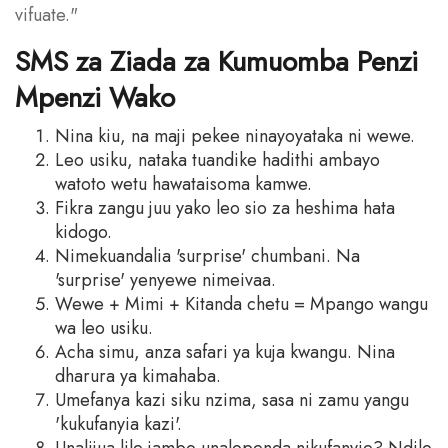
vifuate."
SMS za Ziada za Kumuomba Penzi
Mpenzi Wako
Nina kiu, na maji pekee ninayoyataka ni wewe.
Leo usiku, nataka tuandike hadithi ambayo
watoto wetu hawataisoma kamwe.
Fikra zangu juu yako leo sio za heshima hata
kidogo.
Nimekuandalia 'surprise' chumbani. Na
'surprise' yenyewe nimeivaa.
Wewe + Mimi + Kitanda chetu = Mpango wangu
wa leo usiku.
Acha simu, anza safari ya kuja kwangu. Nina
dharura ya kimahaba.
Umefanya kazi siku nzima, sasa ni zamu yangu
'kukufanyia kazi'.