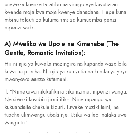
unaweza kuanza taratibu na viungo vya kuvutia au
kwenda moja kwa moja kwenye danadana. Hapa kuna
mbinu tofauti za kutuma sms za kumuomba penzi
mpenzi wako.
A) Mwaliko wa Upole na Kimahaba (The
Gentle, Romantic Invitation):
Hii ni njia ya kuweka mazingira na kupanda wazo bila
kuwa na presha. Ni njia ya kumvutia na kumfanya yeye
mwenyewe aanze kutamani.
1. "Nimekuwa nikikufikiria siku nzima, mpenzi wangu.
Na siwezi kusubiri jioni ifike. Nina mpango wa
kukuandalia chakula kizuri, tuweke muziki laini, na
tuache ulimwengu ubaki nje. Usiku wa leo, nataka uwe
wangu tu."