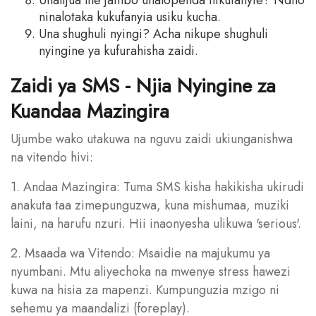
Unalijua lile jambo unalopenda nikufanyie? Ndilo
ninalotaka kukufanyia usiku kucha.
Una shughuli nyingi? Acha nikupe shughuli
nyingine ya kufurahisha zaidi.
Zaidi ya SMS - Njia Nyingine za
Kuandaa Mazingira
Ujumbe wako utakuwa na nguvu zaidi ukiunganishwa
na vitendo hivi:
1. Andaa Mazingira: Tuma SMS kisha hakikisha ukirudi
anakuta taa zimepunguzwa, kuna mishumaa, muziki
laini, na harufu nzuri. Hii inaonyesha ulikuwa 'serious'.
2. Msaada wa Vitendo: Msaidie na majukumu ya
nyumbani. Mtu aliyechoka na mwenye stress hawezi
kuwa na hisia za mapenzi. Kumpunguzia mzigo ni
sehemu ya maandalizi (foreplay).