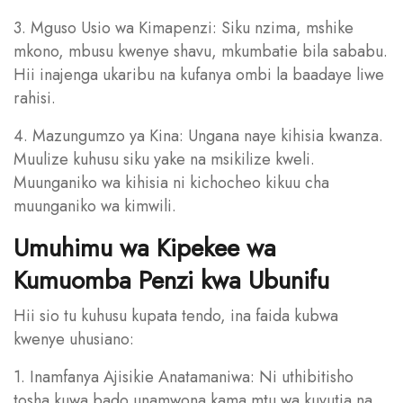
3. Mguso Usio wa Kimapenzi: Siku nzima, mshike
mkono, mbusu kwenye shavu, mkumbatie bila sababu.
Hii inajenga ukaribu na kufanya ombi la baadaye liwe
rahisi.
4. Mazungumzo ya Kina: Ungana naye kihisia kwanza.
Muulize kuhusu siku yake na msikilize kweli.
Muunganiko wa kihisia ni kichocheo kikuu cha
muunganiko wa kimwili.
Umuhimu wa Kipekee wa
Kumuomba Penzi kwa Ubunifu
Hii sio tu kuhusu kupata tendo, ina faida kubwa
kwenye uhusiano:
1. Inamfanya Ajisikie Anatamaniwa: Ni uthibitisho
tosha kuwa bado unamwona kama mtu wa kuvutia na