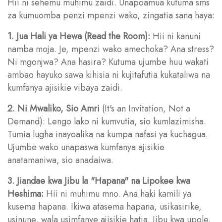
Hii ni sehemu muhimu zaidi. Unapoamua kutuma sms
za kumuomba penzi mpenzi wako, zingatia sana haya:
1. Jua Hali ya Hewa (Read the Room):
Hii ni kanuni
namba moja. Je, mpenzi wako amechoka? Ana stress?
Ni mgonjwa? Ana hasira? Kutuma ujumbe huu wakati
ambao hayuko sawa kihisia ni kujitafutia kukataliwa na
kumfanya ajisikie vibaya zaidi.
2. Ni Mwaliko, Sio Amri
(It's an Invitation, Not a
Demand): Lengo lako ni kumvutia, sio kumlazimisha.
Tumia lugha inayoalika na kumpa nafasi ya kuchagua.
Ujumbe wako unapaswa kumfanya ajisikie
anatamaniwa, sio anadaiwa.
3. Jiandae kwa Jibu la "Hapana" na Lipokee kwa
Heshima:
Hii ni muhimu mno. Ana haki kamili ya
kusema hapana. Ikiwa atasema hapana, usikasirike,
usinune, wala usimfanye ajisikie hatia. Jibu kwa upole,