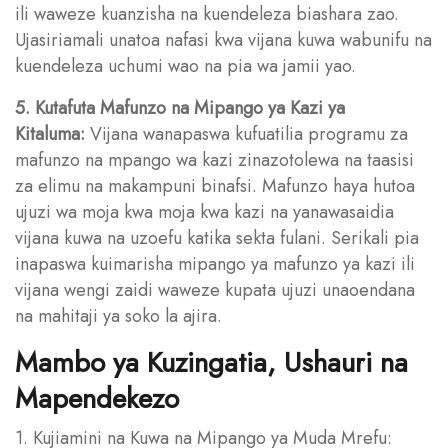
ili waweze kuanzisha na kuendeleza biashara zao.
Ujasiriamali unatoa nafasi kwa vijana kuwa wabunifu na
kuendeleza uchumi wao na pia wa jamii yao.
5. Kutafuta Mafunzo na Mipango ya Kazi ya
Kitaluma:
Vijana wanapaswa kufuatilia programu za
mafunzo na mpango wa kazi zinazotolewa na taasisi
za elimu na makampuni binafsi. Mafunzo haya hutoa
ujuzi wa moja kwa moja kwa kazi na yanawasaidia
vijana kuwa na uzoefu katika sekta fulani. Serikali pia
inapaswa kuimarisha mipango ya mafunzo ya kazi ili
vijana wengi zaidi waweze kupata ujuzi unaoendana
na mahitaji ya soko la ajira.
Mambo ya Kuzingatia, Ushauri na
Mapendekezo
1. Kujiamini na Kuwa na Mipango ya Muda Mrefu: