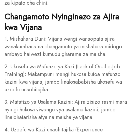
za kipato cha chini.
Changamoto Nyinginezo za Ajira
kwa Vijana
1. Mishahara Duni: Vijana wengi wanaopata ajira
wanakumbana na changamoto ya mishahara midogo
ambayo haiwezi kumudu gharama za maisha.
2. Ukosefu wa Mafunzo ya Kazi (Lack of On-the-Job
Training): Makampuni mengi hukosa kutoa mafunzo
kazini kwa vijana, jambo linalosababisha ukosefu wa
uzoefu unaohitajika.
3. Matatizo ya Usalama Kazini: Ajira zisizo rasmi mara
nyingi hukosa viwango vya usalama kazini, jambo
linalohatarisha afya na maisha ya vijana.
4. Uzoefu wa Kazi unaohitajika (Experience