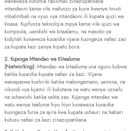
wanaweza kutumia rasilimali zinazopatikana
mtandaoni kama vile mafunzo ya bure kwenye tovuti
mbalimbali na vyuo vya mtandaoni ili kupata ujuzi wa
kisasa. Kujifunza teknolojia mpya kama vile ujuzi wa
kompyuta, uandishi wa kitaalamu, na masoko ya
kidijitali kunaweza kusaidia vijana kuongeza nafasi zao
za kupata kazi zenye kipato bora.
2. Kujenga Mtandao wa Kitaaluma
(Networking):
Mtandao wa kitaaluma una nguvu kubwa
katika kusaidia kupata nafasi za kazi. Vijana
wanapaswa kushiriki katika makongamano, semina, na
vikundi vya kijamii ili kukutana na watu wenye uzoefu
na ushawishi katika sekta zao. Kujenga mtandao wa
watu wenye taaluma hiyo hiyo kunaweza kusaidia
kuongeza fursa za ajira kwa kupata ushauri na habari
kuhusu nafasi za kazi zinazopatikana.