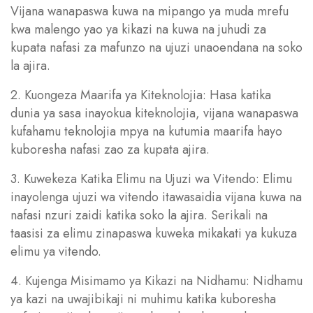
Vijana wanapaswa kuwa na mipango ya muda mrefu
kwa malengo yao ya kikazi na kuwa na juhudi za
kupata nafasi za mafunzo na ujuzi unaoendana na soko
la ajira.
2. Kuongeza Maarifa ya Kiteknolojia: Hasa katika
dunia ya sasa inayokua kiteknolojia, vijana wanapaswa
kufahamu teknolojia mpya na kutumia maarifa hayo
kuboresha nafasi zao za kupata ajira.
3. Kuwekeza Katika Elimu na Ujuzi wa Vitendo: Elimu
inayolenga ujuzi wa vitendo itawasaidia vijana kuwa na
nafasi nzuri zaidi katika soko la ajira. Serikali na
taasisi za elimu zinapaswa kuweka mikakati ya kukuza
elimu ya vitendo.
4. Kujenga Misimamo ya Kikazi na Nidhamu: Nidhamu
ya kazi na uwajibikaji ni muhimu katika kuboresha