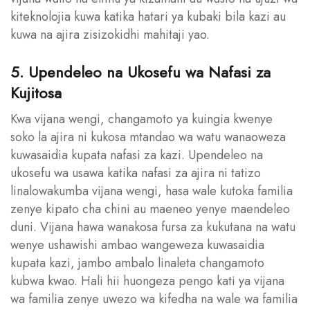
kiteknolojia kuwa katika hatari ya kubaki bila kazi au
kuwa na ajira zisizokidhi mahitaji yao.
5. Upendeleo na Ukosefu wa Nafasi za
Kujitosa
Kwa vijana wengi, changamoto ya kuingia kwenye
soko la ajira ni kukosa mtandao wa watu wanaoweza
kuwasaidia kupata nafasi za kazi. Upendeleo na
ukosefu wa usawa katika nafasi za ajira ni tatizo
linalowakumba vijana wengi, hasa wale kutoka familia
zenye kipato cha chini au maeneo yenye maendeleo
duni. Vijana hawa wanakosa fursa za kukutana na watu
wenye ushawishi ambao wangeweza kuwasaidia
kupata kazi, jambo ambalo linaleta changamoto
kubwa kwao. Hali hii huongeza pengo kati ya vijana
wa familia zenye uwezo wa kifedha na wale wa familia