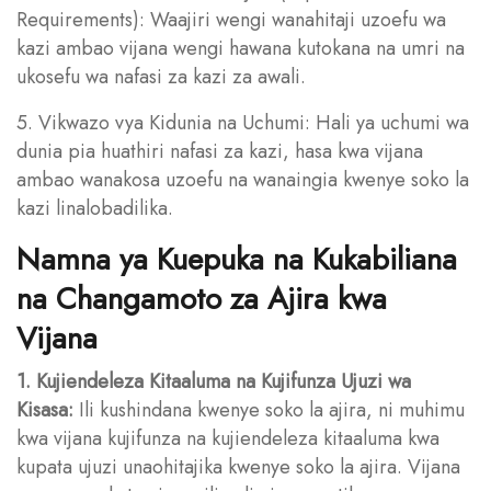
Requirements): Waajiri wengi wanahitaji uzoefu wa
kazi ambao vijana wengi hawana kutokana na umri na
ukosefu wa nafasi za kazi za awali.
5. Vikwazo vya Kidunia na Uchumi: Hali ya uchumi wa
dunia pia huathiri nafasi za kazi, hasa kwa vijana
ambao wanakosa uzoefu na wanaingia kwenye soko la
kazi linalobadilika.
Namna ya Kuepuka na Kukabiliana
na Changamoto za Ajira kwa
Vijana
1. Kujiendeleza Kitaaluma na Kujifunza Ujuzi wa
Kisasa:
Ili kushindana kwenye soko la ajira, ni muhimu
kwa vijana kujifunza na kujiendeleza kitaaluma kwa
kupata ujuzi unaohitajika kwenye soko la ajira. Vijana