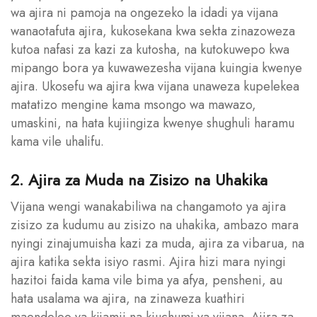
wa ajira ni pamoja na ongezeko la idadi ya vijana
wanaotafuta ajira, kukosekana kwa sekta zinazoweza
kutoa nafasi za kazi za kutosha, na kutokuwepo kwa
mipango bora ya kuwawezesha vijana kuingia kwenye
ajira. Ukosefu wa ajira kwa vijana unaweza kupelekea
matatizo mengine kama msongo wa mawazo,
umaskini, na hata kujiingiza kwenye shughuli haramu
kama vile uhalifu.
2. Ajira za Muda na Zisizo na Uhakika
Vijana wengi wanakabiliwa na changamoto ya ajira
zisizo za kudumu au zisizo na uhakika, ambazo mara
nyingi zinajumuisha kazi za muda, ajira za vibarua, na
ajira katika sekta isiyo rasmi. Ajira hizi mara nyingi
hazitoi faida kama vile bima ya afya, pensheni, au
hata usalama wa ajira, na zinaweza kuathiri