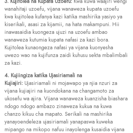
3. Kujitolea na Kupata Uzoefu:
Kwa kuwa waajiri wengi
wanahitaji uzoefu, vijana wanaweza kupata uzoefu
kwa kujitolea kufanya kazi katika mashirika yasiyo ya
kiserikali, asasi za kijamii, na hata makampuni. Hii
inawasaidia kuongeza ujuzi na uzoefu ambao
wanaweza kutumia kupata nafasi za kazi bora.
Kujitolea kunaongeza nafasi ya vijana kuonyesha
uwezo wao na kujifunza zaidi kuhusu sekta mbalimbali
za kazi.
4. Kujiingiza katika Ujasiriamali na
Kujiajiri:
Ujasiriamali ni mojawapo ya njia nzuri za
vijana kujiajiri na kuondokana na changamoto za
ukosefu wa ajira. Vijana wanaweza kuanzisha biashara
ndogo ndogo ambazo zinaweza kukua na kuwa
chanzo kikuu cha mapato. Serikali na mashirika
yanayoendeleza ujasiriamali yanapaswa kuweka
mipango na mikopo nafuu inayolenga kusaidia vijana