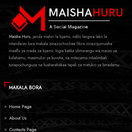
Maisha Huru
, jarida mahiri la kijamii, ndilo lengwa lako la
mtandaoni kwa makala zinazochochea fikira zinazojumuisha
maelfu ya mada za kijamii. Ingia katika ulimwengu wa maoni ya
kufahamu, masimulizi ya kuvutia, na mitazamo mbalimbali
tunapochunguza na kusherehekea tapeli za matukio ya binadamu.
MAKALA BORA
Home Page
About Us
Contacts Page