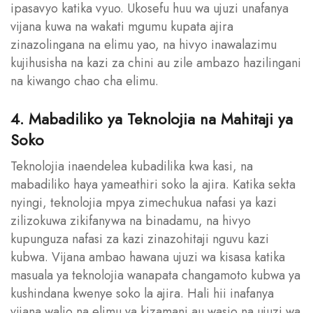
ipasavyo katika vyuo. Ukosefu huu wa ujuzi unafanya
vijana kuwa na wakati mgumu kupata ajira
zinazolingana na elimu yao, na hivyo inawalazimu
kujihusisha na kazi za chini au zile ambazo hazilingani
na kiwango chao cha elimu.
4. Mabadiliko ya Teknolojia na Mahitaji ya
Soko
Teknolojia inaendelea kubadilika kwa kasi, na
mabadiliko haya yameathiri soko la ajira. Katika sekta
nyingi, teknolojia mpya zimechukua nafasi ya kazi
zilizokuwa zikifanywa na binadamu, na hivyo
kupunguza nafasi za kazi zinazohitaji nguvu kazi
kubwa. Vijana ambao hawana ujuzi wa kisasa katika
masuala ya teknolojia wanapata changamoto kubwa ya
kushindana kwenye soko la ajira. Hali hii inafanya
vijana walio na elimu ya kizamani au wasio na ujuzi wa