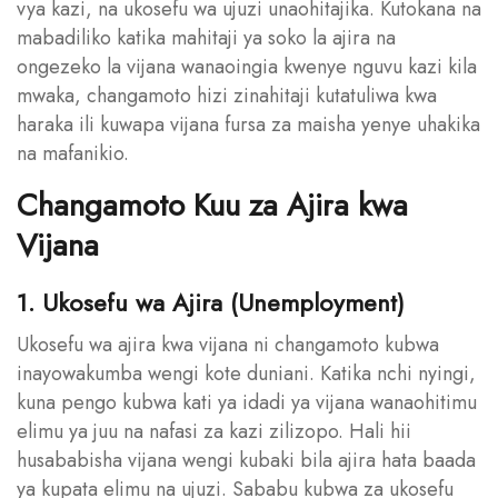
vya kazi, na ukosefu wa ujuzi unaohitajika. Kutokana na
mabadiliko katika mahitaji ya soko la ajira na
ongezeko la vijana wanaoingia kwenye nguvu kazi kila
mwaka, changamoto hizi zinahitaji kutatuliwa kwa
haraka ili kuwapa vijana fursa za maisha yenye uhakika
na mafanikio.
Changamoto Kuu za Ajira kwa
Vijana
1. Ukosefu wa Ajira (Unemployment)
Ukosefu wa ajira kwa vijana ni changamoto kubwa
inayowakumba wengi kote duniani. Katika nchi nyingi,
kuna pengo kubwa kati ya idadi ya vijana wanaohitimu
elimu ya juu na nafasi za kazi zilizopo. Hali hii
husababisha vijana wengi kubaki bila ajira hata baada
ya kupata elimu na ujuzi. Sababu kubwa za ukosefu