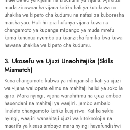
maendeleo ya kijamii na kiuchumi ya vijana. Ajira za
muda zinawaacha vijana katika hali ya kutokuwa na
uhakika wa kipato cha kudumu na nafasi za kuboresha
maisha yao. Hali hii pia hufanya vijana kuwa na
changamoto ya kupanga mipango ya muda mrefu
kama kununua nyumba au kuanzisha familia kwa kuwa
hawana uhakika wa kipato cha kudumu.
3. Ukosefu wa Ujuzi Unaohitajika (Skills
Mismatch)
Kuna changamoto kubwa ya mlinganisho kati ya ujuzi
wa vijana waliopata elimu na mahitaji halisi ya soko la
ajira. Mara nyingi, vijana wanahitimu na ujuzi ambao
hauendani na mahitaji ya waajiri, jambo ambalo
linaleta changamoto katika kuajiriwa. Katika sekta
nyingi, waajiri wanahitaji ujuzi wa kiteknolojia na
maarifa ya kisasa ambayo mara nyingi hayafundishwi