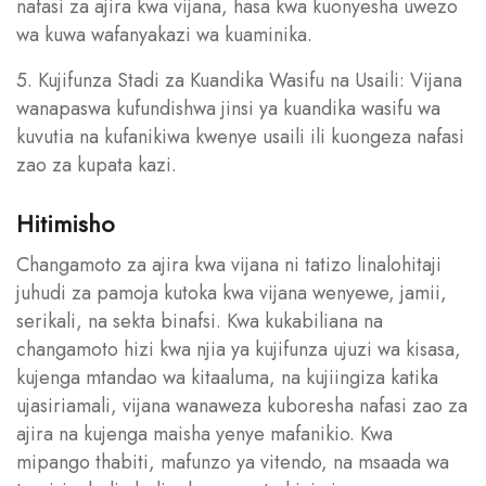
nafasi za ajira kwa vijana, hasa kwa kuonyesha uwezo
wa kuwa wafanyakazi wa kuaminika.
5. Kujifunza Stadi za Kuandika Wasifu na Usaili: Vijana
wanapaswa kufundishwa jinsi ya kuandika wasifu wa
kuvutia na kufanikiwa kwenye usaili ili kuongeza nafasi
zao za kupata kazi.
Hitimisho
Changamoto za ajira kwa vijana ni tatizo linalohitaji
juhudi za pamoja kutoka kwa vijana wenyewe, jamii,
serikali, na sekta binafsi. Kwa kukabiliana na
changamoto hizi kwa njia ya kujifunza ujuzi wa kisasa,
kujenga mtandao wa kitaaluma, na kujiingiza katika
ujasiriamali, vijana wanaweza kuboresha nafasi zao za
ajira na kujenga maisha yenye mafanikio. Kwa
mipango thabiti, mafunzo ya vitendo, na msaada wa