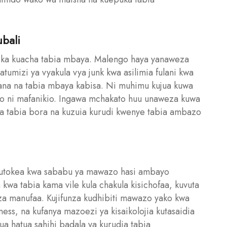
ubali
tika kuacha tabia mbaya. Malengo haya yanaweza
umizi ya vyakula vya junk kwa asilimia fulani kwa
hana na tabia mbaya kabisa. Ni muhimu kujua kuwa
ko ni mafanikio. Ingawa mchakato huu unaweza kuwa
ga tabia bora na kuzuia kurudi kwenye tabia ambazo
 kutokea kwa sababu ya mawazo hasi ambayo
kwa tabia kama vile kula chakula kisichofaa, kuvuta
 za manufaa. Kujifunza kudhibiti mawazo yako kwa
ess, na kufanya mazoezi ya kisaikolojia kutasaidia
ua hatua sahihi badala ya kurudia tabia