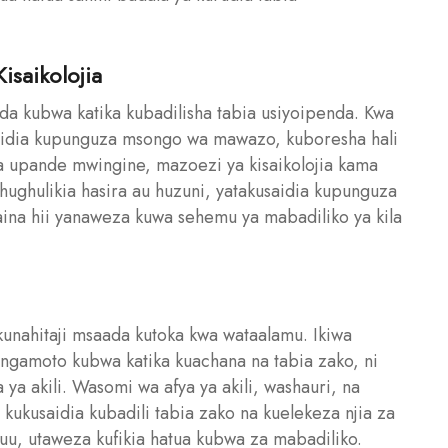
isaikolojia
aida kubwa katika kubadilisha tabia usiyoipenda. Kwa
aidia kupunguza msongo wa mawazo, kuboresha hali
Kwa upande mwingine, mazoezi ya kisaikolojia kama
shughulikia hasira au huzuni, yatakusaidia kupunguza
 aina hii yanaweza kuwa sehemu ya mabadiliko ya kila
unahitaji msaada kutoka kwa wataalamu. Ikiwa
ngamoto kubwa katika kuachana na tabia zako, ni
a akili. Wasomi wa afya ya akili, washauri, na
ukusaidia kubadili tabia zako na kuelekeza njia za
 huu, utaweza kufikia hatua kubwa za mabadiliko.