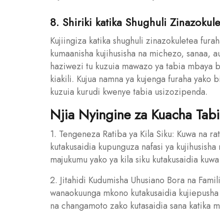
8. Shiriki katika Shughuli Zinazokul
Kujiingiza katika shughuli zinazokuletea fura
kumaanisha kujihusisha na michezo, sanaa, a
haziwezi tu kuzuia mawazo ya tabia mbaya bal
kiakili. Kujua namna ya kujenga furaha yako 
kuzuia kurudi kwenye tabia usizozipenda.
Njia Nyingine za Kuacha Tab
1. Tengeneza Ratiba ya Kila Siku: Kuwa na rat
kutakusaidia kupunguza nafasi ya kujihusisha
majukumu yako ya kila siku kutakusaidia kuw
2. Jitahidi Kudumisha Uhusiano Bora na Famil
wanaokuunga mkono kutakusaidia kujiepusha n
na changamoto zako kutasaidia sana katika m