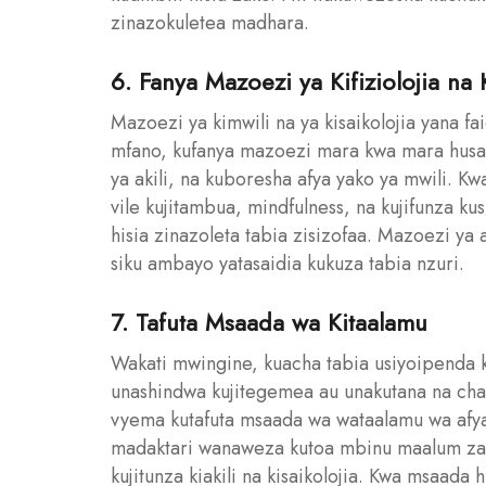
zinazokuletea madhara.
6. Fanya Mazoezi ya Kifiziolojia na K
Mazoezi ya kimwili na ya kisaikolojia yana f
mfano, kufanya mazoezi mara kwa mara hus
ya akili, na kuboresha afya yako ya mwili. 
vile kujitambua, mindfulness, na kujifunza ku
hisia zinazoleta tabia zisizofaa. Mazoezi ya
siku ambayo yatasaidia kukuza tabia nzuri.
7. Tafuta Msaada wa Kitaalamu
Wakati mwingine, kuacha tabia usiyoipenda k
unashindwa kujitegemea au unakutana na cha
vyema kutafuta msaada wa wataalamu wa afya y
madaktari wanaweza kutoa mbinu maalum za k
kujitunza kiakili na kisaikolojia. Kwa msaada