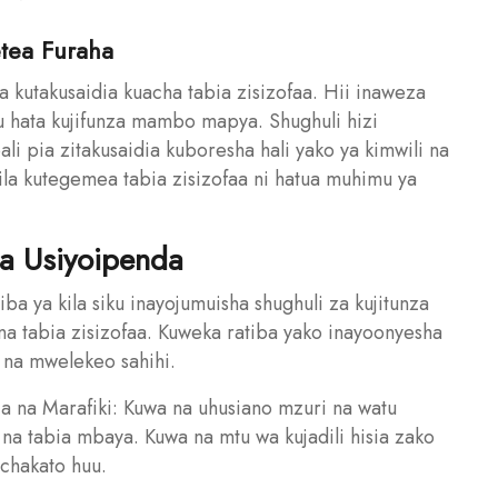
etea Furaha
ha kutakusaidia kuacha tabia zisizofaa. Hii inaweza
u hata kujifunza mambo mapya. Shughuli hizi
i pia zitakusaidia kuboresha hali yako ya kimwili na
bila kutegemea tabia zisizofaa ni hatua muhimu ya
ia Usiyoipenda
iba ya kila siku inayojumuisha shughuli za kujitunza
 na tabia zisizofaa. Kuweka ratiba yako inayoonyesha
a na mwelekeo sahihi.
ia na Marafiki: Kuwa na uhusiano mzuri na watu
a tabia mbaya. Kuwa na mtu wa kujadili hisia zako
chakato huu.