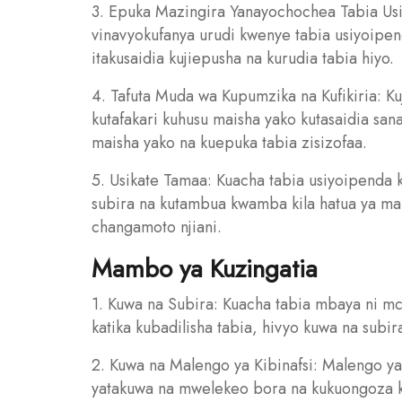
3. Epuka Mazingira Yanayochochea Tabia Usi
vinavyokufanya urudi kwenye tabia usiyoipen
itakusaidia kujiepusha na kurudia tabia hiyo.
4. Tafuta Muda wa Kupumzika na Kufikiria: Ku
kutafakari kuhusu maisha yako kutasaidia san
maisha yako na kuepuka tabia zisizofaa.
5. Usikate Tamaa: Kuacha tabia usiyoipend
subira na kutambua kwamba kila hatua ya mab
changamoto njiani.
Mambo ya Kuzingatia
1. Kuwa na Subira: Kuacha tabia mbaya ni m
katika kubadilisha tabia, hivyo kuwa na subi
2. Kuwa na Malengo ya Kibinafsi: Malengo ya
yatakuwa na mwelekeo bora na kukuongoza 