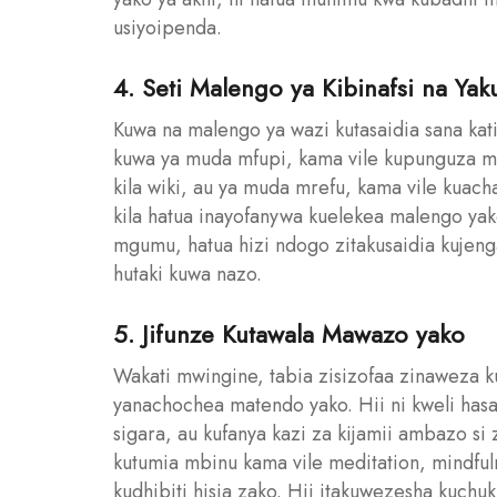
usiyoipenda.
4. Seti Malengo ya Kibinafsi na Yak
Kuwa na malengo ya wazi kutasaidia sana ka
kuwa ya muda mfupi, kama vile kupunguza mat
kila wiki, au ya muda mrefu, kama vile kuac
kila hatua inayofanywa kuelekea malengo ya
mgumu, hatua hizi ndogo zitakusaidia kujen
hutaki kuwa nazo.
5. Jifunze Kutawala Mawazo yako
Wakati mwingine, tabia zisizofaa zinaweza
yanachochea matendo yako. Hii ni kweli hasa 
sigara, au kufanya kazi za kijamii ambazo si
kutumia mbinu kama vile meditation, mindfuln
kudhibiti hisia zako. Hii itakuwezesha kuchuk