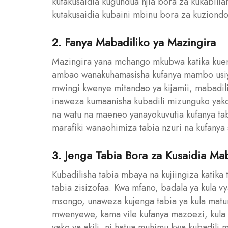
kutakusaidia kugundua njia bora za kukabilia
kutakusaidia kubaini mbinu bora za kuziondo
2. Fanya Mabadiliko ya Mazingira
Mazingira yana mchango mkubwa katika kuend
ambao wanakuhamasisha kufanya mambo usiyo
mwingi kwenye mitandao ya kijamii, mabadil
inaweza kumaanisha kubadili mizunguko yako 
na watu na maeneo yanayokuvutia kufanya tab
marafiki wanaohimiza tabia nzuri na kufanya 
3. Jenga Tabia Bora za Kusaidia Ma
Kubadilisha tabia mbaya na kujiingiza katika
tabia zisizofaa. Kwa mfano, badala ya kula vy
msongo, unaweza kujenga tabia ya kula matun
mwenyewe, kama vile kufanya mazoezi, kula vi
yako ya akili, ni hatua muhimu kwa kubadili