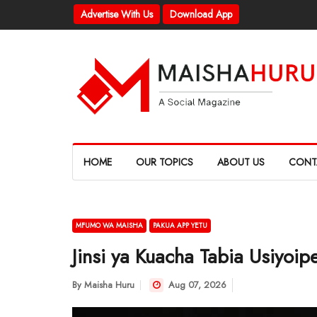
Advertise With Us
Download App
HOME
OUR TOPICS
ABOUT US
CONT
MFUMO WA MAISHA
PAKUA APP YETU
Jinsi ya Kuacha Tabia Usiyoi
By
Maisha Huru
Aug 07, 2026