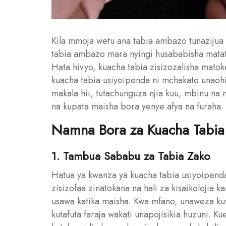
Kila mmoja wetu ana tabia ambazo tunazijua k
tabia ambazo mara nyingi husababisha matatiz
Hata hivyo, kuacha tabia zisizozalisha mat
kuacha tabia usiyoipenda ni mchakato unaohit
makala hii, tutachunguza njia kuu, mbinu na m
na kupata maisha bora yenye afya na furaha.
Namna Bora za Kuacha Tabia
1. Tambua Sababu za Tabia Zako
Hatua ya kwanza ya kuacha tabia usiyoipend
zisizofaa zinatokana na hali za kisaikolojia
usawa katika maisha. Kwa mfano, unaweza kuw
kutafuta faraja wakati unapojisikia huzuni. Ku