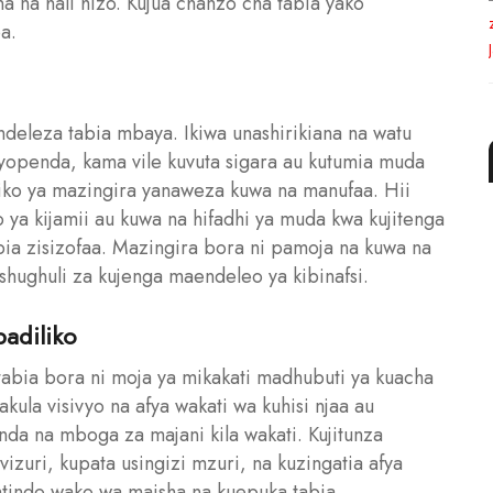
na na hali hizo. Kujua chanzo cha tabia yako
a.
eleza tabia mbaya. Ikiwa unashirikiana na watu
penda, kama vile kuvuta sigara au kutumia muda
iko ya mazingira yanaweza kuwa na manufaa. Hii
ya kijamii au kuwa na hifadhi ya muda kwa kujitenga
ia zisizofaa. Mazingira bora ni pamoja na kuwa na
shughuli za kujenga maendeleo ya kibinafsi.
badiliko
 tabia bora ni moja ya mikakati madhubuti ya kuacha
akula visivyo na afya wakati wa kuhisi njaa au
da na mboga za majani kila wakati. Kujitunza
zuri, kupata usingizi mzuri, na kuzingatia afya
 mtindo wako wa maisha na kuepuka tabia