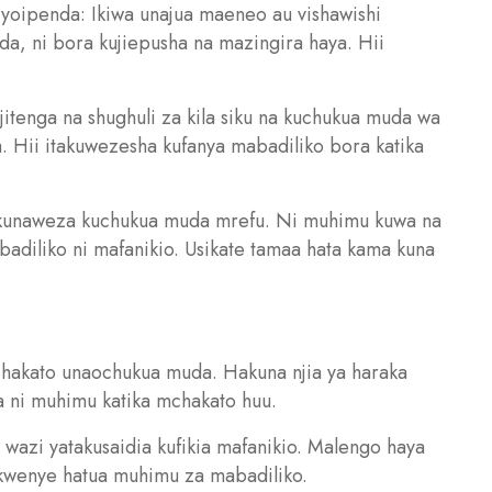
yoipenda: Ikiwa unajua maeneo au vishawishi
da, ni bora kujiepusha na mazingira haya. Hii
jitenga na shughuli za kila siku na kuchukua muda wa
a. Hii itakuwezesha kufanya mabadiliko bora katika
a kunaweza kuchukua muda mrefu. Ni muhimu kuwa na
adiliko ni mafanikio. Usikate tamaa hata kama kuna
chakato unaochukua muda. Hakuna njia ya haraka
ra ni muhimu katika mchakato huu.
 wazi yatakusaidia kufikia mafanikio. Malengo haya
kwenye hatua muhimu za mabadiliko.