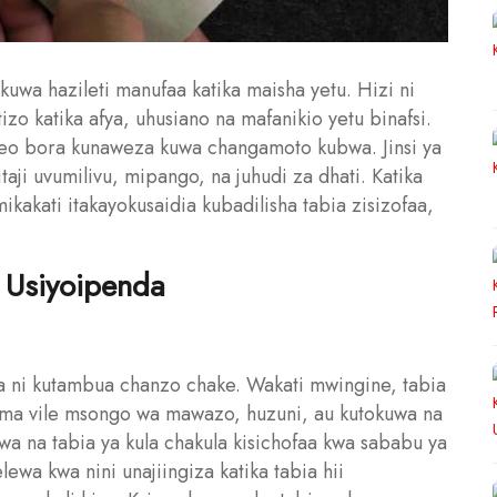
uwa hazileti manufaa katika maisha yetu. Hizi ni
o katika afya, uhusiano na mafanikio yetu binafsi.
okeo bora kunaweza kuwa changamoto kubwa. Jinsi ya
aji uvumilivu, mipango, na juhudi za dhati. Katika
ikakati itakayokusaidia kubadilisha tabia zisizofaa,
 Usiyoipenda
a ni kutambua chanzo chake. Wakati mwingine, tabia
 kama vile msongo wa mawazo, huzuni, au kutokuwa na
a na tabia ya kula chakula kisichofaa kwa sababu ya
elewa kwa nini unajiingiza katika tabia hii