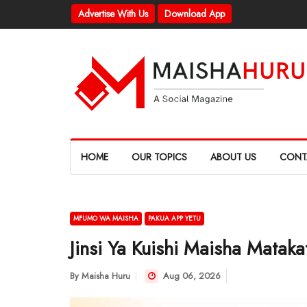
Advertise With Us
Download App
HOME
OUR TOPICS
ABOUT US
CONT
MFUMO WA MAISHA
PAKUA APP YETU
Jinsi Ya Kuishi Maisha Matakat
By
Maisha Huru
Aug 06, 2026