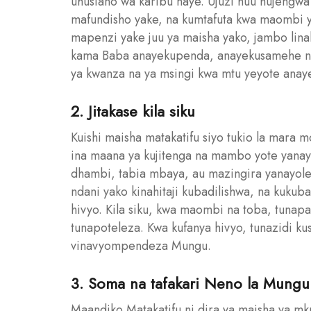
uhusiano wa karibu naye. Ujuzi huu hujengwa
mafundisho yake, na kumtafuta kwa maombi y
mapenzi yake juu ya maisha yako, jambo linal
kama Baba anayekupenda, anayekusamehe na 
ya kwanza na ya msingi kwa mtu yeyote anayet
2. Jitakase kila siku
Kuishi maisha matakatifu siyo tukio la mara mo
ina maana ya kujitenga na mambo yote yana
dhambi, tabia mbaya, au mazingira yanayolet
ndani yako kinahitaji kubadilishwa, na kukuba
hivyo. Kila siku, kwa maombi na toba, tuna
tunapoteleza. Kwa kufanya hivyo, tunazidi k
vinavyompendeza Mungu.
3. Soma na tafakari Neno la Mungu
Maandiko Matakatifu ni dira ya maisha ya mkri