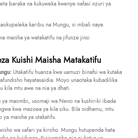
uleta baraka na kukuweka kwenye nafasi nzuri ya
aokupeleka karibu na Mungu, si mbali naye.
a maisha ya watakatifu na jifunze jinsi
za Kuishi Maisha Matakatifu
ungu:
Utakatifu huanza kwa uamuzi binafsi wa kutaka
 mafundisho hayatasaidia. Moyo unaotaka kubadilika
kila mtu awe na nia ya dhati.
 ya maombi, usomaji wa Neno na kushiriki ibada
gwa kwa mazoea ya kila siku. Bila nidhamu, mtu
ya maisha ya utakatifu.
isho wa safari ya kiroho. Mungu hutupenda hata
ia na kujifunza. Kujisamehe pia ni hatua ya