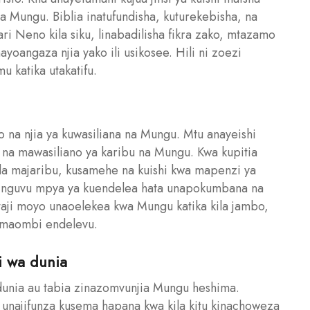
la Mungu. Biblia inatufundisha, kuturekebisha, na
ri Neno kila siku, linabadilisha fikra zako, mtazamo
oangaza njia yako ili usikosee. Hili ni zoezi
u katika utakatifu.
o na njia ya kuwasiliana na Mungu. Mtu anayeishi
na mawasiliano ya karibu na Mungu. Kwa kupitia
 majaribu, kusamehe na kuishi kwa mapenzi ya
 nguvu mpya ya kuendelea hata unapokumbana na
taji moyo unaoelekea kwa Mungu katika kila jambo,
a maombi endelevu.
i wa dunia
dunia au tabia zinazomvunjia Mungu heshima.
 unajifunza kusema hapana kwa kila kitu kinachoweza