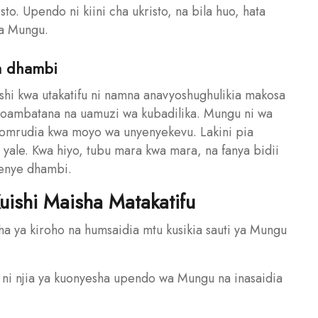
to. Upendo ni kiini cha ukristo, na bila huo, hata
a Mungu.
a dhambi
eishi kwa utakatifu ni namna anavyoshughulikia makosa
ayoambatana na uamuzi wa kubadilika. Mungu ni wa
pomrudia kwa moyo wa unyenyekevu. Lakini pia
yale. Kwa hiyo, tubu mara kwa mara, na fanya bidii
wenye dhambi.
uishi Maisha Matakatifu
a ya kiroho na humsaidia mtu kusikia sauti ya Mungu
i njia ya kuonyesha upendo wa Mungu na inasaidia