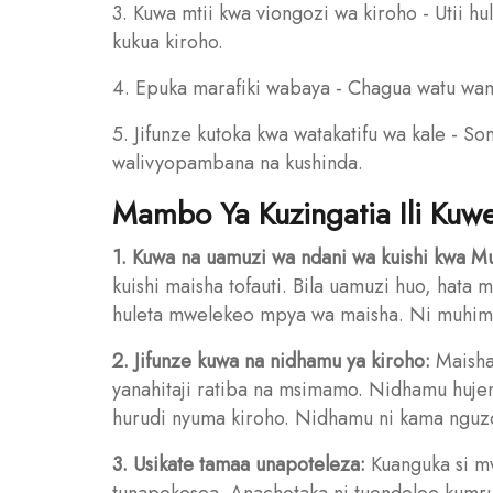
3. Kuwa mtii kwa viongozi wa kiroho - Utii h
kukua kiroho.
4. Epuka marafiki wabaya - Chagua watu wan
5. Jifunze kutoka kwa watakatifu wa kale - Som
walivyopambana na kushinda.
Mambo Ya Kuzingatia Ili Kuwe
1. Kuwa na uamuzi wa ndani wa kuishi kwa M
kuishi maisha tofauti. Bila uamuzi huo, hata
huleta mwelekeo mpya wa maisha. Ni muhimu 
2. Jifunze kuwa na nidhamu ya kiroho:
Maisha
yanahitaji ratiba na msimamo. Nidhamu hujen
hurudi nyuma kiroho. Nidhamu ni kama nguzo 
3. Usikate tamaa unapoteleza:
Kuanguka si mw
tunapokosea. Anachotaka ni tuendelee kumrud