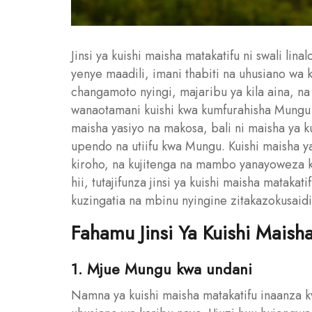
Jinsi ya kuishi maisha matakatifu ni swali li
yenye maadili, imani thabiti na uhusiano wa 
changamoto nyingi, majaribu ya kila aina, n
wanaotamani kuishi kwa kumfurahisha Mungu k
maisha yasiyo na makosa, bali ni maisha ya kuj
upendo na utiifu kwa Mungu. Kuishi maisha y
kiroho, na kujitenga na mambo yanayoweza k
hii, tutajifunza jinsi ya kuishi maisha mataka
kuzingatia na mbinu nyingine zitakazokusaidi
Fahamu Jinsi Ya Kuishi Maish
1. Mjue Mungu kwa undani
Namna ya kuishi maisha matakatifu inaanza k