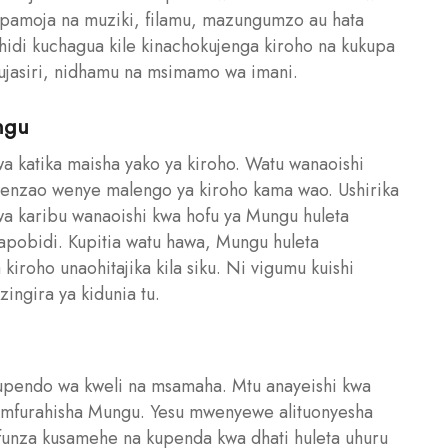
 pamoja na muziki, filamu, mazungumzo au hata
hidi kuchagua kile kinachokujenga kiroho na kukupa
i ujasiri, nidhamu na msimamo wa imani.
ngu
a katika maisha yako ya kiroho. Watu wanaoishi
wenzao wenye malengo ya kiroho kama wao. Ushirika
wa karibu wanaoishi kwa hofu ya Mungu huleta
apobidi. Kupitia watu hawa, Mungu huleta
iroho unaohitajika kila siku. Ni vigumu kuishi
ingira ya kidunia tu.
upendo wa kweli na msamaha. Mtu anayeishi kwa
 kumfurahisha Mungu. Yesu mwenyewe alituonyesha
funza kusamehe na kupenda kwa dhati huleta uhuru