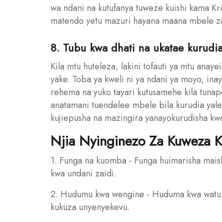
wa ndani na kutufanya tuweze kuishi kama Kris
matendo yetu mazuri hayana maana mbele z
8. Tubu kwa dhati na ukatae kurudi
Kila mtu huteleza, lakini tofauti ya mtu anay
yake. Toba ya kweli ni ya ndani ya moyo, in
rehema na yuko tayari kutusamehe kila tuna
anatamani tuendelee mbele bila kurudia yale 
kujiepusha na mazingira yanayokurudisha k
Njia Nyinginezo Za Kuweza K
1. Funga na kuomba - Funga huimarisha maish
kwa undani zaidi.
2. Hudumu kwa wengine - Huduma kwa watu n
kukuza unyenyekevu.