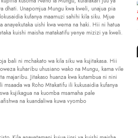
 kupitia kusoma Neno la Mungu, kutafakari juu ya
a dhati. Unapomjua Mungu kwa kweli, unajua pia
okusaidia kufanya maamuzi sahihi kila siku. Mjue
anayekutaka uishi kwa wema na haki. Hii ni hatua
aka kuishi maisha matakatifu yenye mizizi ya kweli.
ja bali ni mchakato wa kila siku wa kujitakasa. Hii
yoweza kuharibu uhusiano wako na Mungu, kama vile
a majaribu. Jitakaso huanza kwa kutambua ni nini
li msaada wa Roho Mtakatifu ili kukusaidia kufanya
paswa kujikagua na kuomba msamaha pale
usafishwa na kuandaliwa kuwa vyombo
sto. Kila anayetamani kujua jinsi ya kuishi maisha