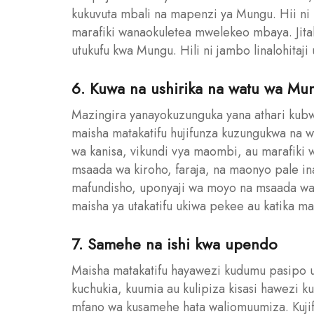
kukuvuta mbali na mapenzi ya Mungu. Hii ni
marafiki wanaokuletea mwelekeo mbaya. Jita
utukufu kwa Mungu. Hili ni jambo linalohitaj
6. Kuwa na ushirika na watu wa Mu
Mazingira yanayokuzunguka yana athari kubw
maisha matakatifu hujifunza kuzungukwa na 
wa kanisa, vikundi vya maombi, au marafiki 
msaada wa kiroho, faraja, na maonyo pale in
mafundisho, uponyaji wa moyo na msaada wa k
maisha ya utakatifu ukiwa pekee au katika maz
7. Samehe na ishi kwa upendo
Maisha matakatifu hayawezi kudumu pasipo 
kuchukia, kuumia au kulipiza kisasi hawezi
mfano wa kusamehe hata waliomuumiza. Kuji