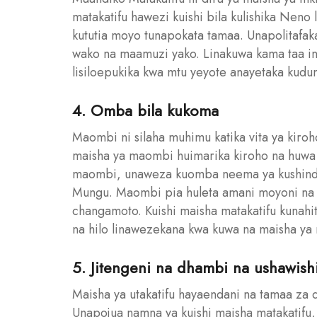
matakatifu hawezi kuishi bila kulishika Neno 
kututia moyo tunapokata tamaa. Unapolitafaka
wako na maamuzi yako. Linakuwa kama taa inay
lisiloepukika kwa mtu yeyote anayetaka kudum
4. Omba bila kukoma
Maombi ni silaha muhimu katika vita ya kiroh
maisha ya maombi huimarika kiroho na huwa 
maombi, unaweza kuomba neema ya kushinda
Mungu. Maombi pia huleta amani moyoni na
changamoto. Kuishi maisha matakatifu kunahi
na hilo linawezekana kwa kuwa na maisha y
5. Jitengeni na dhambi na ushawish
Maisha ya utakatifu hayaendani na tamaa za 
Unapojua namna ya kuishi maisha matakatifu,