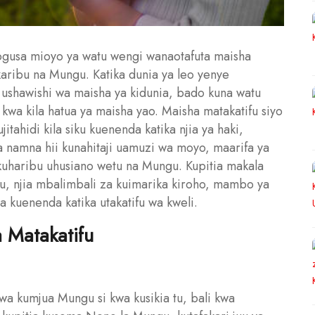
nalogusa mioyo ya watu wengi wanaotafuta maisha
karibu na Mungu. Katika dunia ya leo yenye
a ushawishi wa maisha ya kidunia, bado kuna watu
wa kila hatua ya maisha yao. Maisha matakatifu siyo
itahidi kila siku kuenenda katika njia ya haki,
a namna hii kunahitaji uamuzi wa moyo, maarifa ya
uharibu uhusiano wetu na Mungu. Kupitia makala
tifu, njia mbalimbali za kuimarika kiroho, mambo ya
a kuenenda katika utakatifu wa kweli.
a Matakatifu
wa kumjua Mungu si kwa kusikia tu, bali kwa