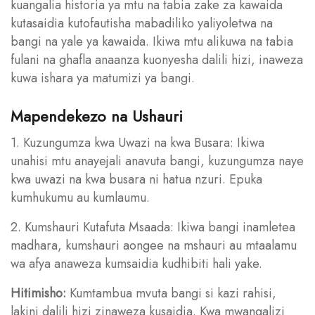
kuangalia historia ya mtu na tabia zake za kawaida
kutasaidia kutofautisha mabadiliko yaliyoletwa na
bangi na yale ya kawaida. Ikiwa mtu alikuwa na tabia
fulani na ghafla anaanza kuonyesha dalili hizi, inaweza
kuwa ishara ya matumizi ya bangi.
Mapendekezo na Ushauri
1. Kuzungumza kwa Uwazi na kwa Busara: Ikiwa
unahisi mtu anayejali anavuta bangi, kuzungumza naye
kwa uwazi na kwa busara ni hatua nzuri. Epuka
kumhukumu au kumlaumu.
2. Kumshauri Kutafuta Msaada: Ikiwa bangi inamletea
madhara, kumshauri aongee na mshauri au mtaalamu
wa afya anaweza kumsaidia kudhibiti hali yake.
Hitimisho:
Kumtambua mvuta bangi si kazi rahisi,
lakini dalili hizi zinaweza kusaidia. Kwa mwangalizi