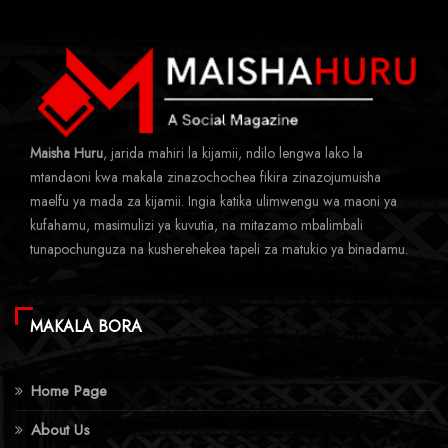
Maisha Huru
, jarida mahiri la kijamii, ndilo lengwa lako la
mtandaoni kwa makala zinazochochea fikira zinazojumuisha
maelfu ya mada za kijamii. Ingia katika ulimwengu wa maoni ya
kufahamu, masimulizi ya kuvutia, na mitazamo mbalimbali
tunapochunguza na kusherehekea tapeli za matukio ya binadamu.
MAKALA BORA
Home Page
About Us