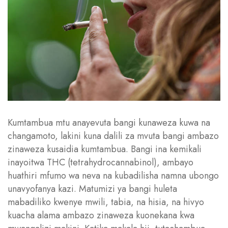
Kumtambua mtu anayevuta bangi kunaweza kuwa na
changamoto, lakini kuna dalili za mvuta bangi ambazo
zinaweza kusaidia kumtambua. Bangi ina kemikali
inayoitwa THC (tetrahydrocannabinol), ambayo
huathiri mfumo wa neva na kubadilisha namna ubongo
unavyofanya kazi. Matumizi ya bangi huleta
mabadiliko kwenye mwili, tabia, na hisia, na hivyo
kuacha alama ambazo zinaweza kuonekana kwa