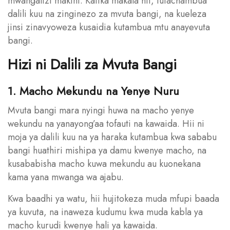
mwangalizi makini. Katika makala hii, tutachambua
dalili kuu na zinginezo za mvuta bangi, na kueleza
jinsi zinavyoweza kusaidia kutambua mtu anayevuta
bangi.
Hizi ni Dalili za Mvuta Bangi
1. Macho Mekundu na Yenye Nuru
Mvuta bangi mara nyingi huwa na macho yenye
wekundu na yanayong’aa tofauti na kawaida. Hii ni
moja ya dalili kuu na ya haraka kutambua kwa sababu
bangi huathiri mishipa ya damu kwenye macho, na
kusababisha macho kuwa mekundu au kuonekana
kama yana mwanga wa ajabu.
Kwa baadhi ya watu, hii hujitokeza muda mfupi baada
ya kuvuta, na inaweza kudumu kwa muda kabla ya
macho kurudi kwenye hali ya kawaida.