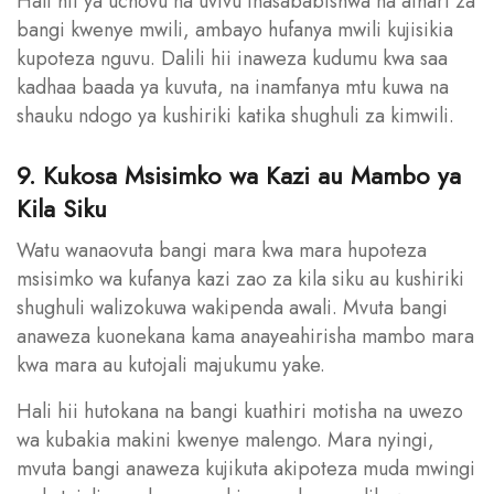
Hali hii ya uchovu na uvivu inasababishwa na athari za
bangi kwenye mwili, ambayo hufanya mwili kujisikia
kupoteza nguvu. Dalili hii inaweza kudumu kwa saa
kadhaa baada ya kuvuta, na inamfanya mtu kuwa na
shauku ndogo ya kushiriki katika shughuli za kimwili.
9. Kukosa Msisimko wa Kazi au Mambo ya
Kila Siku
Watu wanaovuta bangi mara kwa mara hupoteza
msisimko wa kufanya kazi zao za kila siku au kushiriki
shughuli walizokuwa wakipenda awali. Mvuta bangi
anaweza kuonekana kama anayeahirisha mambo mara
kwa mara au kutojali majukumu yake.
Hali hii hutokana na bangi kuathiri motisha na uwezo
wa kubakia makini kwenye malengo. Mara nyingi,
mvuta bangi anaweza kujikuta akipoteza muda mwingi