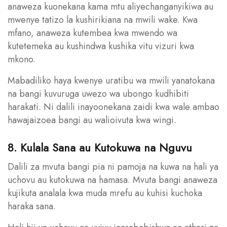
anaweza kuonekana kama mtu aliyechanganyikiwa au
mwenye tatizo la kushirikiana na mwili wake. Kwa
mfano, anaweza kutembea kwa mwendo wa
kutetemeka au kushindwa kushika vitu vizuri kwa
mkono.
Mabadiliko haya kwenye uratibu wa mwili yanatokana
na bangi kuvuruga uwezo wa ubongo kudhibiti
harakati. Ni dalili inayoonekana zaidi kwa wale ambao
hawajaizoea bangi au walioivuta kwa wingi.
8. Kulala Sana au Kutokuwa na Nguvu
Dalili za mvuta bangi pia ni pamoja na kuwa na hali ya
uchovu au kutokuwa na hamasa. Mvuta bangi anaweza
kujikuta analala kwa muda mrefu au kuhisi kuchoka
haraka sana.