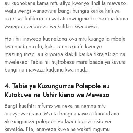
au kuonekana kama mtu aliye kwenye lindi la mawazo.
Watu wengi wanaovuta bangi huingia katika hali ya
uzito wa kufikiria au wakati mwingine kuonekana kama
wanapoteza uwezo wa kufikiri kwa uwazi.
Hali hii inaweza kuonekana kwa mtu kuangalia mbele
kwa muda mrefu, kukosa umakinifu kwenye
mazungumzo, au kupotea kiakili katika fikra zisizo na
mwelekeo. Tabia hii hujitokeza mara baada ya kuvuta
bangi na inaweza kudumu kwa muda.
4. Tabia ya Kuzungumza Polepole au
Kutokuwa na Ushirikiano wa Mawazo
Bangi huathiri mfumo wa neva na namna mtu
anavyowasiliana. Mvuta bangi anaweza kuonekana
akizungumza polepole au kwa ulegevu usio wa
kawaida. Pia, anaweza kuwa na wakati mgumu