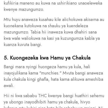
kufikiria maneno au kuwa na ushirikiano unaoeleweka
kwenye mazungumzo.
Mtu huyu anaweza kusahau kile alichokuwa akisema au
kuonekana kutokuwa na shauku ya kuendeleza
mazungumzo. Tabia hii inaweza kuwa dhahiri sana
kwa wale waliokuwa na kasi ya kuzungumza kabla ya
kuanza kuvuta bangi.
5. Kuongezeka kwa Hamu ya Chakula
Bangi mara nyingi huongeza hamu ya kula, hali
inayojulikana kama "munchies." Mvuta bangi anaweza
kula chakula kingi ghafla, hata kama alikuwa ameshiba
awali.
Hii ni kwa sababu THC kwenye bangi huathiri sehemu
ya ubongo inayodhibiti hamu ya chakula, hivyo