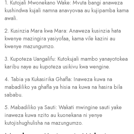
1. Kutojali Mwonekano Wake: Mvuta bangi anaweza
kushindwa kujali namna anavyovaa au kujipamba kama
awali.
2. Kusinzia Mara kwa Mara: Anaweza kusinzia hata
kwenye mazingira yasiyofaa, kama vile kazini au
kwenye mazungumzo.
3. Kupoteza Uangalifu: Kutokujali mambo yanayotokea
karibu naye au kupoteza usikivu kwa wengine.
4. Tabia ya Kukasirika Ghafla: Inaweza kuwa na
mabadiliko ya ghafla ya hisia na kuwa na hasira bila
sababu.
5. Mabadiliko ya Sauti: Wakati mwingine sauti yake
inaweza kuwa nzito au kuonekana ni yenye
kutojishughulisha na mazungumzo.