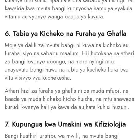
kufanya mtu kuhisi njaa hata bila sababu ya msingi. Ni
kawaida kwa mvuta bangi kuonyesha hamu ya vyakula
vitamu au vyenye wanga baada ya kuvuta.
6. Tabia ya Kicheko na Furaha ya Ghafla
Moja ya dalili za mvuta bangi ni kuwa na kicheko au
furaha isiyo na sababu maalum. Hii hutokana na athari
za bangi kwenye ubongo, na mara nyingi mtu
anayevuta bangi huwa na tabia ya kucheka hata kwa
vitu visivyo vya kuchekesha.
Athari hizi za furaha ya ghafla ni za muda mfupi, na
baada ya muda kicheko hicho huisha, na mtu anaweza
kurudi kwenye hali ya kawaida au hata kuhisi huzuni.
7. Kupungua kwa Umakini wa Kifiziolojia
Bangi huathiri uratibu wa mwili, na mvuta bangi