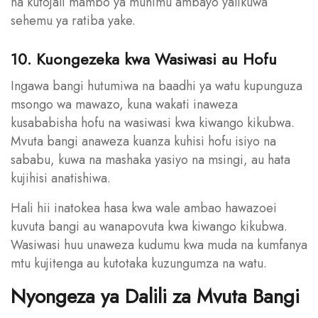
na kutojali mambo ya muhimu ambayo yalikuwa
sehemu ya ratiba yake.
10. Kuongezeka kwa Wasiwasi au Hofu
Ingawa bangi hutumiwa na baadhi ya watu kupunguza
msongo wa mawazo, kuna wakati inaweza
kusababisha hofu na wasiwasi kwa kiwango kikubwa.
Mvuta bangi anaweza kuanza kuhisi hofu isiyo na
sababu, kuwa na mashaka yasiyo na msingi, au hata
kujihisi anatishiwa.
Hali hii inatokea hasa kwa wale ambao hawazoei
kuvuta bangi au wanapovuta kwa kiwango kikubwa.
Wasiwasi huu unaweza kudumu kwa muda na kumfanya
mtu kujitenga au kutotaka kuzungumza na watu.
Nyongeza ya Dalili za Mvuta Bangi