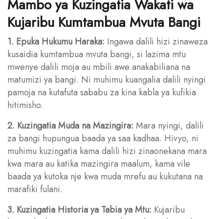
Mambo ya Kuzingatia Wakati wa
Kujaribu Kumtambua Mvuta Bangi
1. Epuka Hukumu Haraka:
Ingawa dalili hizi zinaweza
kusaidia kumtambua mvuta bangi, si lazima mtu
mwenye dalili moja au mbili awe anakabiliana na
matumizi ya bangi. Ni muhimu kuangalia dalili nyingi
pamoja na kutafuta sababu za kina kabla ya kufikia
hitimisho.
2. Kuzingatia Muda na Mazingira:
Mara nyingi, dalili
za bangi hupungua baada ya saa kadhaa. Hivyo, ni
muhimu kuzingatia kama dalili hizi zinaonekana mara
kwa mara au katika mazingira maalum, kama vile
baada ya kutoka nje kwa muda mrefu au kukutana na
marafiki fulani.
3. Kuzingatia Historia ya Tabia ya Mtu:
Kujaribu