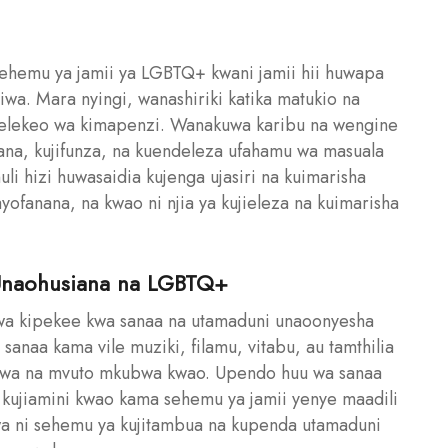
ehemu ya jamii ya LGBTQ+ kwani jamii hii huwapa
wa. Mara nyingi, wanashiriki katika matukio na
mwelekeo wa kimapenzi. Wanakuwa karibu na wengine
iana, kujifunza, na kuendeleza ufahamu wa masuala
huli hizi huwasaidia kujenga ujasiri na kuimarisha
fanana, na kwao ni njia ya kujieleza na kuimarisha
 Unaohusiana na LGBTQ+
a kipekee kwa sanaa na utamaduni unaoonyesha
anaa kama vile muziki, filamu, vitabu, au tamthilia
uwa na mvuto mkubwa kwao. Upendo huu wa sanaa
 kujiamini kwao kama sehemu ya jamii yenye maadili
wa ni sehemu ya kujitambua na kupenda utamaduni