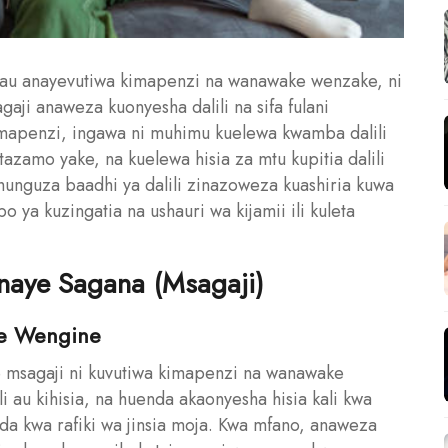
 au anayevutiwa kimapenzi na wanawake wenzake, ni
aji anaweza kuonyesha dalili na sifa fulani
apenzi, ingawa ni muhimu kuelewa kwamba dalili
mitazamo yake, na kuelewa hisia za mtu kupitia dalili
hunguza baadhi ya dalili zinazoweza kuashiria kuwa
ya kuzingatia na ushauri wa kijamii ili kuleta
Anaye Sagana (Msagaji)
ke Wengine
msagaji ni kuvutiwa kimapenzi na wanawake
au kihisia, na huenda akaonyesha hisia kali kwa
a kwa rafiki wa jinsia moja. Kwa mfano, anaweza