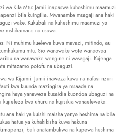
i wa Kila Mtu: Jamii inapaswa kuheshimu maamuzi
apenzi bila kuingilia. Mwanamke msagaji ana haki
haguzi wake. Kukubali na kuheshimu maamuzi ya
nye mshikamano na usawa.
es: Ni muhimu kuelewa kuwa mavazi, mitindo, au
a kumhukumu mtu. Sio wanawake wote wanaovaa
 karibu na wanawake wengine ni wasagaji. Kujenga
eta mitazamo potofu na ubaguzi.
a wa Kijamii: Jamii inaweza kuwa na nafasi nzuri
fauti kwa kuunda mazingira ya msaada na
ngira haya yanaweza kusaidia kuondoa ubaguzi na
 kujieleza kwa uhuru na kujisikia wanaeleweka.
tu ana haki ya kuishi maisha yenye heshima na bila
ukua hatua ya kuhakikisha kuwa hakuna
kimapenzi, bali anatambuliwa na kupewa heshima