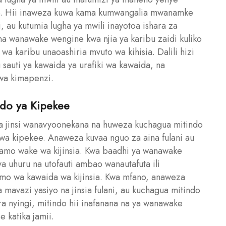
e. Hii inaweza kuwa kama kumwangalia mwanamke
 au kutumia lugha ya mwili inayotoa ishara za
a wanawake wengine kwa njia ya karibu zaidi kuliko
a karibu unaoashiria mvuto wa kihisia. Dalili hizi
u sauti ya kawaida ya urafiki wa kawaida, na
 wa kimapenzi.
ndo ya Kipekee
a jinsi wanavyoonekana na huweza kuchagua mitindo
wa kipekee. Anaweza kuvaa nguo za aina fulani au
zamo wake wa kijinsia. Kwa baadhi ya wanawake
ya uhuru na utofauti ambao wanautafuta ili
amo wa kawaida wa kijinsia. Kwa mfano, anaweza
mavazi yasiyo na jinsia fulani, au kuchagua mitindo
ra nyingi, mitindo hii inafanana na ya wanawake
katika jamii.