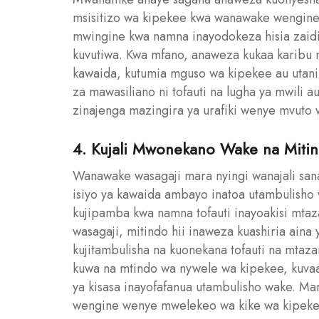
msisitizo wa kipekee kwa wanawake wengin
mwingine kwa namna inayodokeza hisia zaidi,
kuvutiwa. Kwa mfano, anaweza kukaa karibu n
kawaida, kutumia mguso wa kipekee au utani w
za mawasiliano ni tofauti na lugha ya mwili a
zinajenga mazingira ya urafiki wenye mvuto
4. Kujali Mwonekano Wake na Miti
Wanawake wasagaji mara nyingi wanajali san
isiyo ya kawaida ambayo inatoa utambulisho 
kujipamba kwa namna tofauti inayoakisi mta
wasagaji, mitindo hii inaweza kuashiria aina 
kujitambulisha na kuonekana tofauti na mtaz
kuwa na mtindo wa nywele wa kipekee, kuvaa 
ya kisasa inayofafanua utambulisho wake. Ma
wengine wenye mwelekeo wa kike wa kipekee 