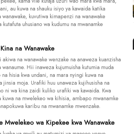
ipekee, kama vile kutaja uzuri wao mara kwa mara,
ni, au kuwa na shauku isiyo ya kawaida katika
a wanawake, kuvutiwa kimapenzi na wanawake
a kutafuta uhusiano wa kudumu na mwanamke
a Kina na Wanawake
uri akiwa na wanawake wenzake na anaweza kuanzisha
 na wanaume. Hii inaweza kujumuisha kutumia muda
 na hisia kwa undani, na mara nyingi kuwa na
jinsia moja. Urafiki huu unaweza kujihusisha na
 ni wa kina zaidi kuliko urafiki wa kawaida. Kwa
za kuwa na mwelekeo wa kihisia, ambapo mwanamke
ko anapokuwa karibu na mwanamke mwenzake.
nye Mwelekeo wa Kipekee kwa Wanawake
lugha ya mwili au matumizi ya maneno yenye