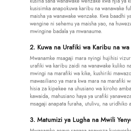
kusifia sana wanawake wenzake kwa njia ya k
kusisimka anapokuwa karibu na wanawake fula
maisha ya wanawake wenzake. Kwa baadhi y
wengine ni sehemu ya maisha yao, na huwez
mwingine badala ya mwanaume.
2. Kuwa na Urafiki wa Karibu na w
Mwanamke msagaji mara nyingi hujihisi viz
urafiki wa karibu zaidi na wanawake kuliko
mwingi na marafiki wa kike, kushiriki mawazo
mawasiliano ya mara kwa mara na marafiki wa 
hisia za kipekee na uhusiano wa kiroho ambao
kawaida, mahusiano haya ya urafiki yanawe
msagaji anapata furaha, utulivu, na uridhi
3. Matumizi ya Lugha na Mwili Ye
Mwanamke anaye sagana anaweza kuonyesha 