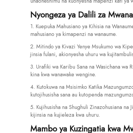
unaoheshimu na kuonyesha mapenzi kati ya 
Nyongeza ya Dalili za Mwan
1. Kuepuka Mahusiano ya Kihisia na Wanaume
mahusiano ya kimapenzi na wanaume.
2. Mitindo ya Kivazi Yenye Msukumo wa Kip
jinsia fulani, akionyesha uhuru wa kujitambuli
3. Urafiki wa Karibu Sana na Wasichana wa 
kina kwa wanawake wengine.
4. Kutokuwa na Msisimko Katika Mazungum
kutojihusisha sana au kutopenda mazungum
5. Kujihusisha na Shughuli Zinazohusiana na 
kijinsia na kujieleza kwa uhuru.
Mambo ya Kuzingatia kwa Mw