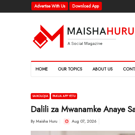
Advertise With Us
Download App
HOME
OUR TOPICS
ABOUT US
CONT
SAIKOLOJIA
PAKUA APP YETU
Dalili za Mwanamke Anaye S
By
Maisha Huru
Aug 07, 2026