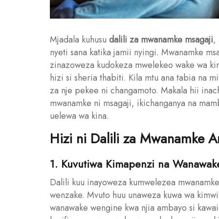
Mjadala kuhusu
dalili za mwanamke msagaji
,
nyeti sana katika jamii nyingi. Mwanamke msag
zinazoweza kudokeza mwelekeo wake wa kim
hizi si sheria thabiti. Kila mtu ana tabia na 
za nje pekee ni changamoto. Makala hii inac
mwanamke ni msagaji, ikichanganya na mambo 
uelewa wa kina.
Hizi ni Dalili za Mwanamke 
1. Kuvutiwa Kimapenzi na Wanawa
Dalili kuu inayoweza kumwelezea mwanamke 
wenzake. Mvuto huu unaweza kuwa wa kimwili 
wanawake wengine kwa njia ambayo si kawaid