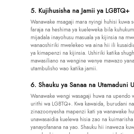
5. Kujihusisha na Jamii ya LGBTQ+
Wanawake msagaji mara nyingi huhisi kuwa s
faraja na heshima ya kueleweka bila kuhukumi
mijadala inayohusu masuala ya kijinsia na 
wanaoshiriki mwelekeo wa aina hii ili kusaid
ya kimapenzi na kijinsia. Ushiriki katika shug
mawasiliano na wengine wenye mawazo yanayo
utambulisho wao katika jamii.
6. Shauku ya Sanaa na Utamaduni
Wanawake wengi wasagaji huwa na upendo w
urithi wa LGBTQ+. Kwa kawaida, burudani na s
zinazoonyesha mapenzi kati ya wanawake h
unawasaidia kuelewa hisia zao na kuimarisha
yanayofanana na yao. Shauku hii inaweza ku