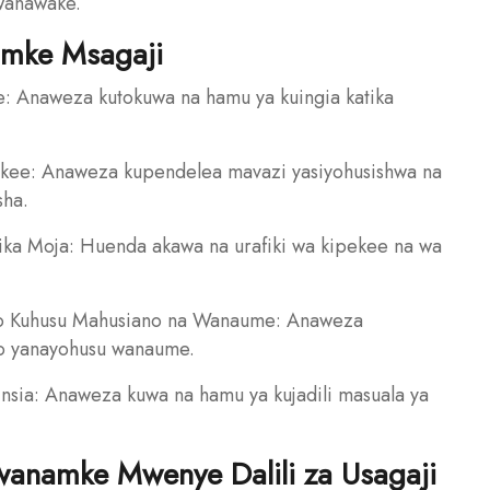
wanawake.
amke Msagaji
: Anaweza kutokuwa na hamu ya kuingia katika
ekee: Anaweza kupendelea mavazi yasiyohusishwa na
sha.
Rika Moja: Huenda akawa na urafiki wa kipekee na wa
zo Kuhusu Mahusiano na Wanaume: Anaweza
zo yanayohusu wanaume.
Jinsia: Anaweza kuwa na hamu ya kujadili masuala ya
anamke Mwenye Dalili za Usagaji