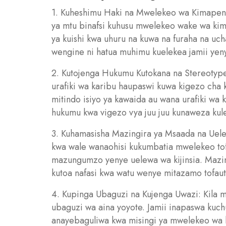
1. Kuheshimu Haki na Mwelekeo wa Kimapenz
ya mtu binafsi kuhusu mwelekeo wake wa kim
ya kuishi kwa uhuru na kuwa na furaha na uc
wengine ni hatua muhimu kuelekea jamii ye
2. Kutojenga Hukumu Kutokana na Stereotyp
urafiki wa karibu haupaswi kuwa kigezo ch
mitindo isiyo ya kawaida au wana urafiki wa
hukumu kwa vigezo vya juu juu kunaweza kul
3. Kuhamasisha Mazingira ya Msaada na Uelew
kwa wale wanaohisi kukumbatia mwelekeo to
mazungumzo yenye uelewa wa kijinsia. Mazi
kutoa nafasi kwa watu wenye mitazamo tofauti
4. Kupinga Ubaguzi na Kujenga Uwazi: Kila m
ubaguzi wa aina yoyote. Jamii inapaswa kuch
anayebaguliwa kwa misingi ya mwelekeo wa 