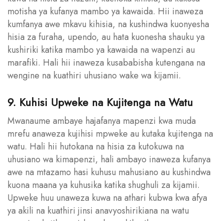
motisha ya kufanya mambo ya kawaida. Hii inaweza
kumfanya awe mkavu kihisia, na kushindwa kuonyesha
hisia za furaha, upendo, au hata kuonesha shauku ya
kushiriki katika mambo ya kawaida na wapenzi au
marafiki. Hali hii inaweza kusababisha kutengana na
wengine na kuathiri uhusiano wake wa kijamii.
9. Kuhisi Upweke na Kujitenga na Watu
Mwanaume ambaye hajafanya mapenzi kwa muda
mrefu anaweza kujihisi mpweke au kutaka kujitenga na
watu. Hali hii hutokana na hisia za kutokuwa na
uhusiano wa kimapenzi, hali ambayo inaweza kufanya
awe na mtazamo hasi kuhusu mahusiano au kushindwa
kuona maana ya kuhusika katika shughuli za kijamii.
Upweke huu unaweza kuwa na athari kubwa kwa afya
ya akili na kuathiri jinsi anavyoshirikiana na watu