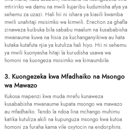
mtiririko wa damu na mwili kujaribu kudumisha afya ya
sehemu za uzazi. Hali hii ni ishara ya kiasili kwamba
mwili unahitaji msisimko wa kimwili. Erection za ghafla
zinaweza kuibuka bila sababu maalum na kusababisha
mwanaume kuwa na hisia za kuchanganyikiwa au hata
kutaka kutafuta njia ya kutuliza hali hiyo. Hii ni sehemu
ya mwili kuonyesha hitaji la kurudisha usawa wa
homoni na kuongeza msisimko wa kimaumbile.
3. Kuongezeka kwa Mfadhaiko na Msongo
wa Mawazo
Kukosa mapenzi kwa muda mrefu kunaweza
kusababisha mwanaume kupata msongo wa mawazo
au mfadhaiko. Tendo la ndoa lina mchango muhimu
katika kutuliza akili na kupunguza msongo kwa kutoa
homoni za furaha kama vile oxytocin na endorphins.