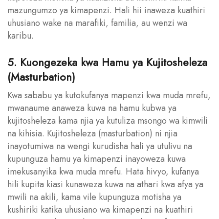
mazungumzo ya kimapenzi. Hali hii inaweza kuathiri
uhusiano wake na marafiki, familia, au wenzi wa
karibu.
5. Kuongezeka kwa Hamu ya Kujitosheleza
(Masturbation)
Kwa sababu ya kutokufanya mapenzi kwa muda mrefu,
mwanaume anaweza kuwa na hamu kubwa ya
kujitosheleza kama njia ya kutuliza msongo wa kimwili
na kihisia. Kujitosheleza (masturbation) ni njia
inayotumiwa na wengi kurudisha hali ya utulivu na
kupunguza hamu ya kimapenzi inayoweza kuwa
imekusanyika kwa muda mrefu. Hata hivyo, kufanya
hili kupita kiasi kunaweza kuwa na athari kwa afya ya
mwili na akili, kama vile kupunguza motisha ya
kushiriki katika uhusiano wa kimapenzi na kuathiri