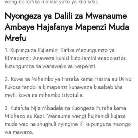
wengine katika maisha yake ya kila siku.
Nyongeza ya Dalili za Mwanaume
Ambaye Hajafanya Mapenzi Muda
Mrefu
1. Kupunguza Kujiamini Katika Mazungumzo ya
Kimapenzi: Anaweza kuhisi kutojiamini anapojaribu
kuzungumza na wanawake au wapenzi.
2. Kuwa na Mihemko ya Haraka kama Hasira au Uvivu:
Kukosa tendo la kimapenzi kunaweza kusababisha
mwili kuwa na mihemko isiyotulia.
3. Kutafuta Njia Mbadala za Kuongeza Furaha kama
Michezo au Kazi: Wanaume wengi hujitahidi kujaza
muda wao na shughuli nyingine ili kupunguza msongo
wa mawazo.