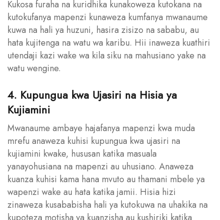
Kukosa furaha na kuridhika kunakoweza kutokana na
kutokufanya mapenzi kunaweza kumfanya mwanaume
kuwa na hali ya huzuni, hasira zisizo na sababu, au
hata kujitenga na watu wa karibu. Hii inaweza kuathiri
utendaji kazi wake wa kila siku na mahusiano yake na
watu wengine.
4. Kupungua kwa Ujasiri na Hisia ya
Kujiamini
Mwanaume ambaye hajafanya mapenzi kwa muda
mrefu anaweza kuhisi kupungua kwa ujasiri na
kujiamini kwake, hususan katika masuala
yanayohusiana na mapenzi au uhusiano. Anaweza
kuanza kuhisi kama hana mvuto au thamani mbele ya
wapenzi wake au hata katika jamii. Hisia hizi
zinaweza kusababisha hali ya kutokuwa na uhakika na
kupoteza motisha ya kuanzisha au kushiriki katika