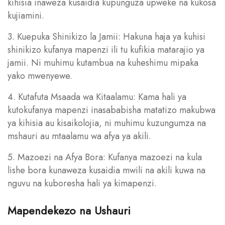
kihisia inaweza kusaidia kupunguza upweke na kukosa
kujiamini.
3. Kuepuka Shinikizo la Jamii: Hakuna haja ya kuhisi
shinikizo kufanya mapenzi ili tu kufikia matarajio ya
jamii. Ni muhimu kutambua na kuheshimu mipaka
yako mwenyewe.
4. Kutafuta Msaada wa Kitaalamu: Kama hali ya
kutokufanya mapenzi inasababisha matatizo makubwa
ya kihisia au kisaikolojia, ni muhimu kuzungumza na
mshauri au mtaalamu wa afya ya akili.
5. Mazoezi na Afya Bora: Kufanya mazoezi na kula
lishe bora kunaweza kusaidia mwili na akili kuwa na
nguvu na kuboresha hali ya kimapenzi.
Mapendekezo na Ushauri