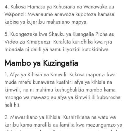
4. Kukosa Hamasa ya Kuhusiana na Wanawake au
Wapenzi: Mwanaume anaweza kupoteza hamasa
kabisa ya kujaribu mahusiano mapya.
5. Kuongezeka kwa Shauku ya Kuangalia Picha au
Video za Kimapenzi: Kutafuta kuridhika kwa njia
mbadala ni dalili ya hamu iliyozidi kutokidhiwa.
Mambo ya Kuzingatia
1. Afya ya Kihisia na Kimwili: Kukosa mapenzi kwa
muda mrefu kunaweza kuathiri afya ya kihisia na
kimwili, na ni muhimu kushughulikia mambo kama
msongo wa mawazo au afya ya kimwili ili kuboresha
hali hii.
2. Mawasiliano ya Kihisia: Kushirikiana na watu wa
karibu kama marafiki au familia kwa mazungumzo ya