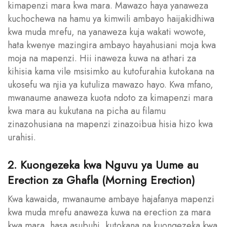
kimapenzi mara kwa mara. Mawazo haya yanaweza
kuchochewa na hamu ya kimwili ambayo haijakidhiwa
kwa muda mrefu, na yanaweza kuja wakati wowote,
hata kwenye mazingira ambayo hayahusiani moja kwa
moja na mapenzi. Hii inaweza kuwa na athari za
kihisia kama vile msisimko au kutofurahia kutokana na
ukosefu wa njia ya kutuliza mawazo hayo. Kwa mfano,
mwanaume anaweza kuota ndoto za kimapenzi mara
kwa mara au kukutana na picha au filamu
zinazohusiana na mapenzi zinazoibua hisia hizo kwa
urahisi.
2. Kuongezeka kwa Nguvu ya Uume au
Erection za Ghafla (Morning Erection)
Kwa kawaida, mwanaume ambaye hajafanya mapenzi
kwa muda mrefu anaweza kuwa na erection za mara
kwa mara, hasa asubuhi, kutokana na kuongezeka kwa