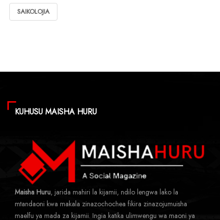
SAIKOLOJIA
KUHUSU MAISHA HURU
Maisha Huru
, jarida mahiri la kijamii, ndilo lengwa lako la
mtandaoni kwa makala zinazochochea fikira zinazojumuisha
maelfu ya mada za kijamii. Ingia katika ulimwengu wa maoni ya