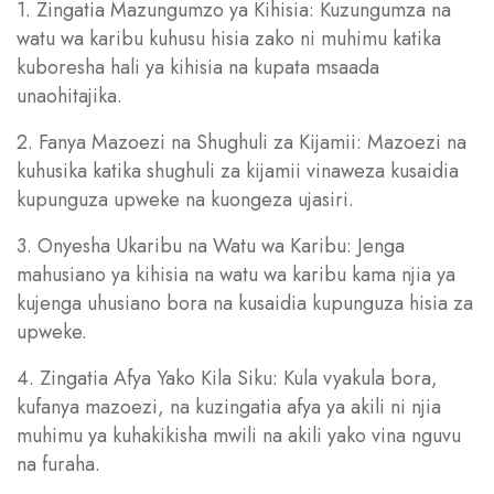
1. Zingatia Mazungumzo ya Kihisia: Kuzungumza na
watu wa karibu kuhusu hisia zako ni muhimu katika
kuboresha hali ya kihisia na kupata msaada
unaohitajika.
2. Fanya Mazoezi na Shughuli za Kijamii: Mazoezi na
kuhusika katika shughuli za kijamii vinaweza kusaidia
kupunguza upweke na kuongeza ujasiri.
3. Onyesha Ukaribu na Watu wa Karibu: Jenga
mahusiano ya kihisia na watu wa karibu kama njia ya
kujenga uhusiano bora na kusaidia kupunguza hisia za
upweke.
4. Zingatia Afya Yako Kila Siku: Kula vyakula bora,
kufanya mazoezi, na kuzingatia afya ya akili ni njia
muhimu ya kuhakikisha mwili na akili yako vina nguvu
na furaha.