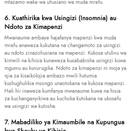
mtazamo wake wa uhusiano wa muda mrefu.
6. Kuathirika kwa Usingizi (Insomnia) au
Ndoto za Kimapenzi
Mwanaume ambaye hajafanya mapenzi kwa muda
mrefu anaweza kukutana na changamoto za usingizi
au ndoto zinazohusiana na mapenzi. Kukosa utulivu wa
kimwili na kihisia kunaweza kusababisha usingizi kuwa
mgumu au kuvurugika. Ndoto za kimapenzi ni moja ya
njia za kisaikolojia ambazo mwili hutumia
kushughulikia msongo unaotokana na kukosa mapenzi.
Hali hii inaweza kumfanya mwanaume kuwa na hisia
za kuchanganyikiwa au kuchoka kutokana na ukosefu
wa usingizi wa kutosha.
7. Mabadiliko ya Kimaumbile na Kupungua
kwa Shauku ya Kihisia