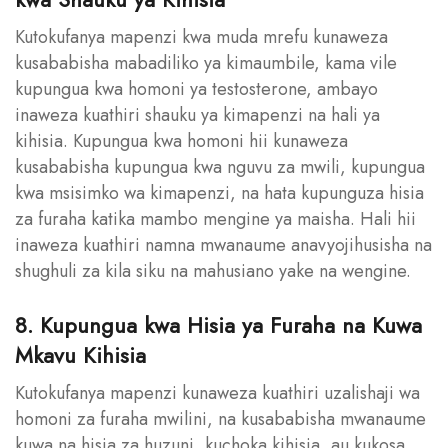
Kutokufanya mapenzi kwa muda mrefu kunaweza
kusababisha mabadiliko ya kimaumbile, kama vile
kupungua kwa homoni ya testosterone, ambayo
inaweza kuathiri shauku ya kimapenzi na hali ya
kihisia. Kupungua kwa homoni hii kunaweza
kusababisha kupungua kwa nguvu za mwili, kupungua
kwa msisimko wa kimapenzi, na hata kupunguza hisia
za furaha katika mambo mengine ya maisha. Hali hii
inaweza kuathiri namna mwanaume anavyojihusisha na
shughuli za kila siku na mahusiano yake na wengine.
8. Kupungua kwa Hisia ya Furaha na Kuwa
Mkavu Kihisia
Kutokufanya mapenzi kunaweza kuathiri uzalishaji wa
homoni za furaha mwilini, na kusababisha mwanaume
kuwa na hisia za huzuni, kuchoka kihisia, au kukosa