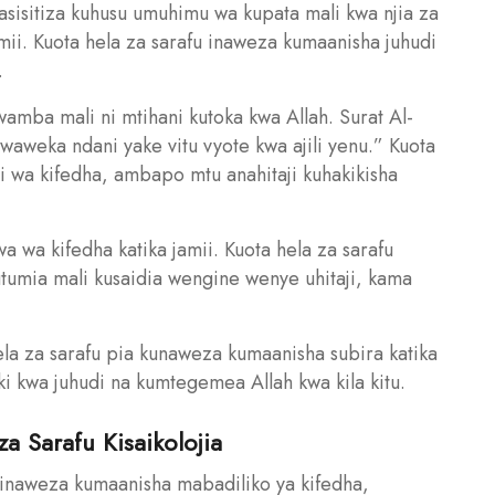
nasisitiza kuhusu umuhimu wa kupata mali kwa njia za
mii. Kuota hela za sarafu inaweza kumaanisha juhudi
.
amba mali ni mtihani kutoka kwa Allah. Surat Al-
waweka ndani yake vitu vyote kwa ajili yenu.” Kuota
i wa kifedha, ambapo mtu anahitaji kuhakikisha
a wa kifedha katika jamii. Kuota hela za sarafu
tumia mali kusaidia wengine wenye uhitaji, kama
hela za sarafu pia kunaweza kumaanisha subira katika
iki kwa juhudi na kumtegemea Allah kwa kila kitu.
a Sarafu Kisaikolojia
u inaweza kumaanisha mabadiliko ya kifedha,