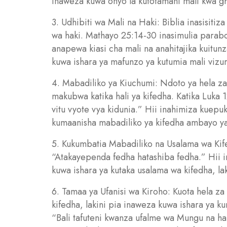
inaweza kuwa onyo la kutotamani mali kwa gh
3. Udhibiti wa Mali na Haki: Biblia inasisitiz
wa haki. Mathayo 25:14-30 inasimulia parab
anapewa kiasi cha mali na anahitajika kuitunz
kuwa ishara ya mafunzo ya kutumia mali vizu
4. Mabadiliko ya Kiuchumi: Ndoto ya hela z
makubwa katika hali ya kifedha. Katika Luka 
vitu vyote vya kidunia.” Hii inahimiza kuepu
kumaanisha mabadiliko ya kifedha ambayo y
5. Kukumbatia Mabadiliko na Usalama wa Kife
“Atakayependa fedha hatashiba fedha.” Hii i
kuwa ishara ya kutaka usalama wa kifedha, la
6. Tamaa ya Ufanisi wa Kiroho: Kuota hela z
kifedha, lakini pia inaweza kuwa ishara ya 
“Bali tafuteni kwanza ufalme wa Mungu na ha