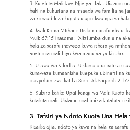
3. Kutafuta Mali kwa Njia ya Haki: Uislamu u
haki na kuhusiana na msaada wa familia na ja
za kimaadili za kupata utajiri kwa njia ya haki
4. Mali Kama Mtihani: Uislamu unafundisha kw
Mulk 67:15 inasema: “Aliziumba dunia na aka
hela za sarafu inaweza kuwa ishara ya mtihan
anatumia mali hiyo kwa manufaa ya kiroho.
5. Usawa wa Kifedha: Uislamu unasisitiza usaw
kunaweza kumaanisha kuepuka ubinafsi na ku
inavyohimizwa katika Surat Al-Baqarah 2:177.
6. Subira katika Upatikanaji wa Mali: Kuota 
kutafuta mali. Uislamu unahimiza kutafuta riz
3. Tafsiri ya Ndoto Kuota Una Hela z
Kisaikolojia, ndoto ya kuwa na hela za saraf