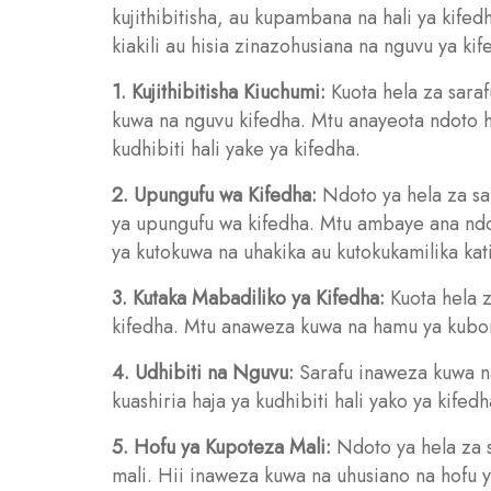
kujithibitisha, au kupambana na hali ya kife
kiakili au hisia zinazohusiana na nguvu ya kif
1. Kujithibitisha Kiuchumi:
Kuota hela za saraf
kuwa na nguvu kifedha. Mtu anayeota ndoto
kudhibiti hali yake ya kifedha.
2. Upungufu wa Kifedha:
Ndoto ya hela za sa
ya upungufu wa kifedha. Mtu ambaye ana ndo
ya kutokuwa na uhakika au kutokukamilika kati
3. Kutaka Mabadiliko ya Kifedha:
Kuota hela 
kifedha. Mtu anaweza kuwa na hamu ya kubores
4. Udhibiti na Nguvu:
Sarafu inaweza kuwa na
kuashiria haja ya kudhibiti hali yako ya kife
5. Hofu ya Kupoteza Mali:
Ndoto ya hela za 
mali. Hii inaweza kuwa na uhusiano na hofu 