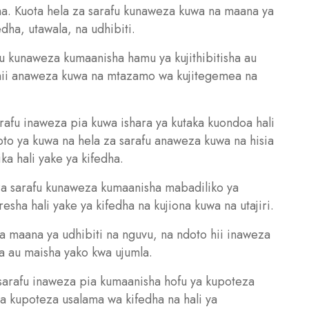
dha. Kuota hela za sarafu kunaweza kuwa na maana ya
edha, utawala, na udhibiti.
u kunaweza kumaanisha hamu ya kujithibitisha au
 hii anaweza kuwa na mtazamo wa kujitegemea na
rafu inaweza pia kuwa ishara ya kutaka kuondoa hali
to ya kuwa na hela za sarafu anaweza kuwa na hisia
ka hali yake ya kifedha.
za sarafu kunaweza kumaanisha mabadiliko ya
ha hali yake ya kifedha na kujiona kuwa na utajiri.
 maana ya udhibiti na nguvu, na ndoto hii inaweza
dha au maisha yako kwa ujumla.
sarafu inaweza pia kumaanisha hofu ya kupoteza
ya kupoteza usalama wa kifedha na hali ya