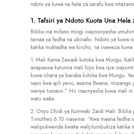
ndoto ya kuwa na hela za sarafu kwa mtazamo 
1. Tafsiri ya Ndoto Kuota Una Hela 
Biblia ina mifano mingi inayoonyesha umuhim
tamaa ya fedha na ubinafsi. Ndoto ya kuwa 
katika muktadha wa kiroho, na inaweza kuwa 
1. Mali Kama Zawadi kutoka kwa Mungu: Katik
anapaswa kutumia mali hiyo kwa njia inayom
kuwa ishara ya baraka kutoka kwa Mungu. Ye
nayo kwa ajili yenu, asema Bwana, mipango y
wenye tumaini.” Hii inaonyesha kuwa mali ni
watu wake.
2. Onyo Dhidi ya Kumwaki Zaidi Mali: Biblia 
Timotheo 6:10 inasema: “Kwa maana fedha n
walipokwenda kwake walijitumbukiza katika 