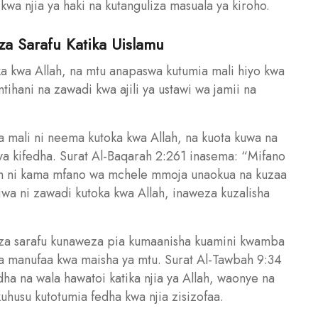
wa njia ya haki na kutanguliza masuala ya kiroho.
za Sarafu Katika Uislamu
ka kwa Allah, na mtu anapaswa kutumia mali hiyo kwa
 mtihani na zawadi kwa ajili ya ustawi wa jamii na
a mali ni neema kutoka kwa Allah, na kuota kuwa na
a kifedha. Surat Al-Baqarah 2:261 inasema: “Mifano
llah ni kama mfano wa mchele mmoja unaokua na kuzaa
iwa ni zawadi kutoka kwa Allah, inaweza kuzalisha
a za sarafu kunaweza pia kumaanisha kuamini kwamba
 na manufaa kwa maisha ya mtu. Surat Al-Tawbah 9:34
a na wala hawatoi katika njia ya Allah, waonye na
uhusu kutotumia fedha kwa njia zisizofaa.