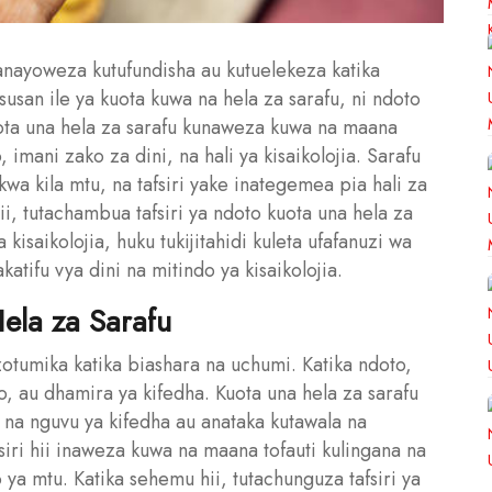
ayoweza kutufundisha au kutuelekeza katika
usan ile ya kuota kuwa na hela za sarafu, ni ndoto
ota una hela za sarafu kunaweza kuwa na maana
imani zako za dini, na hali ya kisaikolojia. Sarafu
kwa kila mtu, na tafsiri yake inategemea pia hali za
ii, tutachambua tafsiri ya ndoto kuota una hela za
kisaikolojia, huku tukijitahidi kuleta ufafanuzi wa
katifu vya dini na mitindo ya kisaikolojia.
ela za Sarafu
zotumika katika biashara na uchumi. Katika ndoto,
, au dhamira ya kifedha. Kuota una hela za sarafu
na nguvu ya kifedha au anataka kutawala na
fsiri hii inaweza kuwa na maana tofauti kulingana na
ya mtu. Katika sehemu hii, tutachunguza tafsiri ya