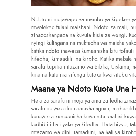
Ndoto ni mojawapo ya mambo ya kipekee yan
mwelekeo fulani maishani. Ndoto za mali, hus
zinazoshangaza na kuvuta hisia za wengi. Ku
nyingi kulingana na muktadha wa maisha yako, 
katika ndoto inaweza kumaanisha kitu tofauti 
kifedha, kimaadili, na kiroho. Katika makala h
sarafu kupitia mtazamo wa Biblia, Uislamu, na 
kina na kutumia vifungu kutoka kwa vitabu vita
Maana ya Ndoto Kuota Una H
Hela za sarafu ni moja ya aina za fedha zina
sarafu inaweza kumaanisha nguvu, mabadiliko
kunaweza kumaanisha kuwa mtu anahisi kuwa 
kudhibiti hali yake ya kifedha. Hata hivyo, ta
mtazamo wa dini, tamaduni, na hali ya kiroho 