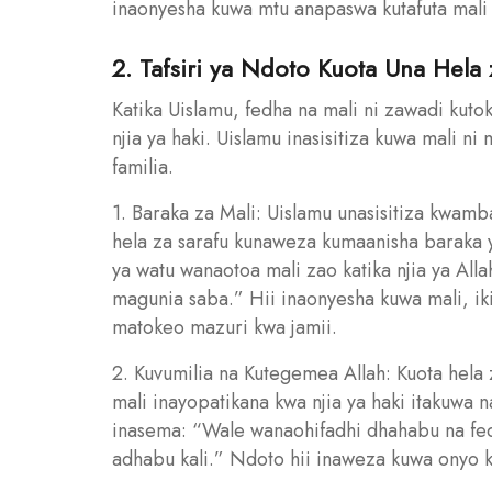
inaonyesha kuwa mtu anapaswa kutafuta mali k
2. Tafsiri ya Ndoto Kuota Una Hela 
Katika Uislamu, fedha na mali ni zawadi kuto
njia ya haki. Uislamu inasisitiza kuwa mali ni
familia.
1. Baraka za Mali: Uislamu unasisitiza kwamb
hela za sarafu kunaweza kumaanisha baraka y
ya watu wanaotoa mali zao katika njia ya A
magunia saba.” Hii inaonyesha kuwa mali, ik
matokeo mazuri kwa jamii.
2. Kuvumilia na Kutegemea Allah: Kuota hel
mali inayopatikana kwa njia ya haki itakuwa
inasema: “Wale wanaohifadhi dhahabu na fedh
adhabu kali.” Ndoto hii inaweza kuwa onyo k