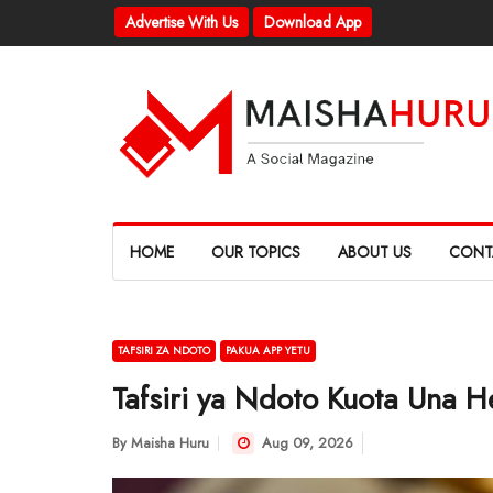
Advertise With Us
Download App
HOME
OUR TOPICS
ABOUT US
CONT
TAFSIRI ZA NDOTO
PAKUA APP YETU
Tafsiri ya Ndoto Kuota Una H
By
Maisha Huru
Aug 09, 2026