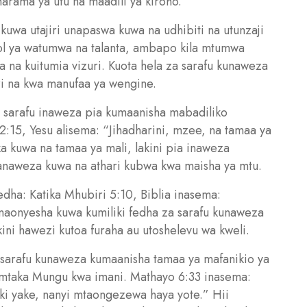
arama ya utu na maadili ya kiroho.
a kuwa utajiri unapaswa kuwa na udhibiti na utunzaji
ol ya watumwa na talanta, ambapo kila mtumwa
a na kuitumia vizuri. Kuota hela za sarafu kunaweza
ri na kwa manufaa ya wengine.
a sarafu inaweza pia kumaanisha mabadiliko
12:15, Yesu alisema: “Jihadharini, mzee, na tamaa ya
ka kuwa na tamaa ya mali, lakini pia inaweza
anaweza kuwa na athari kubwa kwa maisha ya mtu.
dha: Katika Mhubiri 5:10, Biblia inasema:
naonyesha kuwa kumiliki fedha za sarafu kunaweza
kini hawezi kutoa furaha au utoshelevu wa kweli.
a sarafu kunaweza kumaanisha tamaa ya mafanikio ya
kumtaka Mungu kwa imani. Mathayo 6:33 inasema:
ki yake, nanyi mtaongezewa haya yote.” Hii