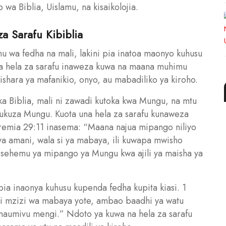
wa Biblia, Uislamu, na kisaikolojia.
za Sarafu Kibiblia
u wa fedha na mali, lakini pia inatoa maonyo kuhusu
na hela za sarafu inaweza kuwa na maana muhimu
ishara ya mafanikio, onyo, au mabadiliko ya kiroho.
a Biblia, mali ni zawadi kutoka kwa Mungu, na mtu
tukuza Mungu. Kuota una hela za sarafu kunaweza
remia 29:11 inasema: “Maana najua mipango niliyo
a amani, wala si ya mabaya, ili kuwapa mwisho
 sehemu ya mipango ya Mungu kwa ajili ya maisha ya
pia inaonya kuhusu kupenda fedha kupita kiasi. 1
i mzizi wa mabaya yote, ambao baadhi ya watu
maumivu mengi.” Ndoto ya kuwa na hela za sarafu