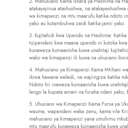
2. Mahusiano Kama Ishara ya Heshima na Had
atakayejinua atashushwa, na atakayeshushwa 
wa kimapenzi na mtu maarufu katika ndoto 
yako au kutambuliwa zaidi katika jamii yako.
3. Kujitahidi kwa Upendo na Heshima: Katika
tuipendeni kwa maana upendo ni kutoka kwa
kunaweza kumaanisha kuwa unahitaji kujitahid
wako wa kimapenzi ili kuwa na uhusiano bora
4. Mahusiano ya Kimapenzi Kama Mtihani wa I
ikiwa hawana weledi, na wajiingize katika nd
Ndoto hii inaweza kumaanisha kuwa unahitaj
lengo la kupata amani na furaha ndani yako, 
5. Uhusiano wa Kimapenzi Kama Fursa ya Ukua
waume, wapendeni wake zenu, kama vile Kris
mahusiano ya kimapenzi yana umuhimu mkubwa
mtu maarufu kunaweza kumaanisha kuwa unah