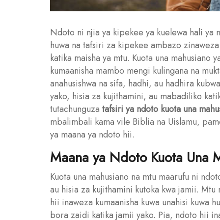
Ndoto ni njia ya kipekee ya kuelewa hali ya
huwa na tafsiri za kipekee ambazo zinaweza 
katika maisha ya mtu. Kuota una mahusiano 
kumaanisha mambo mengi kulingana na mukta
anahusishwa na sifa, hadhi, au hadhira kubwa
yako, hisia za kujithamini, au mabadiliko kati
tutachunguza
tafsiri ya ndoto kuota una mah
mbalimbali kama vile Biblia na Uislamu, pamoja
ya maana ya ndoto hii.
Maana ya Ndoto Kuota Una M
Kuota una mahusiano na mtu maarufu ni ndot
au hisia za kujithamini kutoka kwa jamii. Mt
hii inaweza kumaanisha kuwa unahisi kuwa hu
bora zaidi katika jamii yako. Pia, ndoto hii