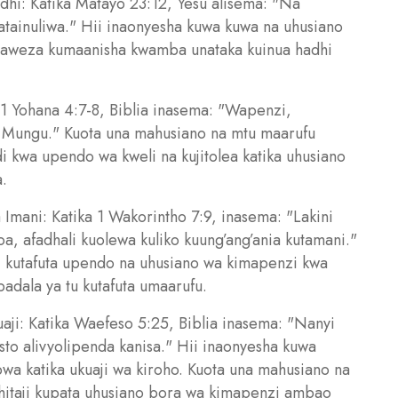
hi: Katika Matayo 23:12, Yesu alisema: "Na
atainuliwa." Hii inaonyesha kuwa kuwa na uhusiano
inaweza kumaanisha kwamba unataka kuinua hadhi
 1 Yohana 4:7-8, Biblia inasema: "Wapenzi,
 Mungu." Kuota una mahusiano na mtu maarufu
i kwa upendo wa kweli na kujitolea katika uhusiano
.
mani: Katika 1 Wakorintho 7:9, inasema: "Lakini
oa, afadhali kuolewa kuliko kuung’ang’ania kutamani."
i kutafuta upendo na uhusiano wa kimapenzi kwa
badala ya tu kutafuta umaarufu.
ji: Katika Waefeso 5:25, Biblia inasema: "Nanyi
to alivyolipenda kanisa." Hii inaonyesha kuwa
 katika ukuaji wa kiroho. Kuota una mahusiano na
itaji kupata uhusiano bora wa kimapenzi ambao