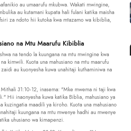
mafanikio au umaarufu mkubwa. Wakati mwingine,
bulika au kutamani kupata hali fulani katika maisha
fsiri za ndoto hii kutoka kwa mtazamo wa kibiblia,
siano na Mtu Maarufu Kibiblia
sishwa na tendo la kuungana na mtu mwingine kwa
 na kimwili. Kuota una mahusiano na mtu maarufu
 zaidi au kuonyesha kuwa unahitaji kuthaminiwa na
 Mithali 31:10-12, inasema: "Mke mwema ni taji kwa
i." Hii inaonyesha kuwa katika Biblia, mahusiano ya
na kuzingatia maadili ya kiroho. Kuota una mahusiano
nahitaji kuungana na mtu mwenye hadhi au mwenye
katika uhusiano wa kimapenzi.