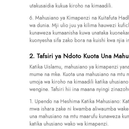
utakusaidia kukua kiroho na kimaadili.
6. Mahusiano ya Kimapenzi na Kuitafuta Had
wa dunia. Mji ulio juu ya kilima hauwezi kuf
kunaweza kumaanisha kuwa unataka kuonekan
kuonyesha sifa zako bora na kuishi kwa njia 
2. Tafsiri ya Ndoto Kuota Una Mahu
Katika Uislamu, mahusiano ya kimapenzi yana
mume na mke. Kuota una mahusiano na mtu m
umoja wa kiroho na kimaadili katika uhusian
wengine. Tafsiri hii ina maana nyingi zinazo
1. Upendo na Heshima Katika Mahusiano: Ka
mwa ishara zake ni kwamba aliwaumba wake kw
una mahusiano na mtu maarufu kunaweza kuma
katika uhusiano wako wa kimapenzi.