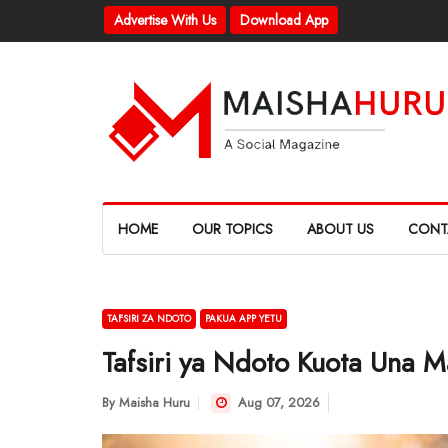
Advertise With Us
Download App
HOME
OUR TOPICS
ABOUT US
CONT
TAFSIRI ZA NDOTO
PAKUA APP YETU
Tafsiri ya Ndoto Kuota Una 
By
Maisha Huru
Aug 07, 2026