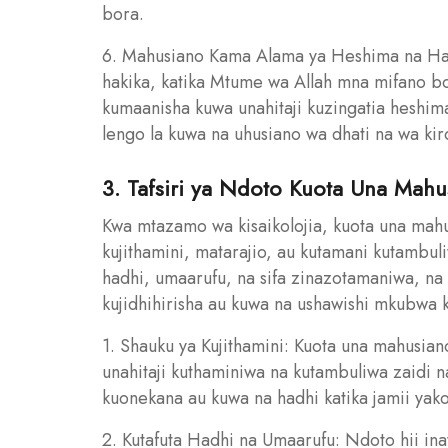
bora.
6. Mahusiano Kama Alama ya Heshima na Had
hakika, katika Mtume wa Allah mna mifano b
kumaanisha kuwa unahitaji kuzingatia heshim
lengo la kuwa na uhusiano wa dhati na wa kir
3. Tafsiri ya Ndoto Kuota Una Mahu
Kwa mtazamo wa kisaikolojia, kuota una mahu
kujithamini, matarajio, au kutamani kutambuli
hadhi, umaarufu, na sifa zinazotamaniwa, na 
kujidhihirisha au kuwa na ushawishi mkubwa k
1. Shauku ya Kujithamini: Kuota una mahusi
unahitaji kuthaminiwa na kutambuliwa zaidi 
kuonekana au kuwa na hadhi katika jamii yako
2. Kutafuta Hadhi na Umaarufu: Ndoto hii in