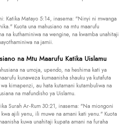
hi: Katika Matayo 5:14, inasema: "Ninyi ni mwanga
ichika." Kuota una mahusiano na mtu maarufu
a na kuthaminiwa na wengine, na kwamba unahitaji
inayothaminiwa na jamii.
siano na Mtu Maarufu Katika Uislamu
husiana na umoja, upendo, na heshima kati ya
aarufu kunaweza kumaanisha shauku ya kutafuta
o wa kimapenzi, au hata kutamani kutambuliwa na
husiana na mafundisho ya Uislamu.
tika Surah Ar-Rum 30:21, inasema: "Na miongoni
a ajili yenu, ili muwe na amani kati yenu." Kuota
anisha kuwa unahitaji kupata amani na furaha