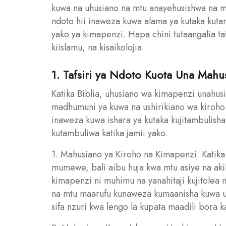
kuwa na uhusiano na mtu anayehusishwa na 
ndoto hii inaweza kuwa alama ya kutaka kutam
yako ya kimapenzi. Hapa chini tutaangalia ta
kiislamu, na kisaikolojia.
1. Tafsiri ya Ndoto Kuota Una Mahu
Katika Biblia, uhusiano wa kimapenzi unahu
madhumuni ya kuwa na ushirikiano wa kiroho
inaweza kuwa ishara ya kutaka kujitambulisha
kutambuliwa katika jamii yako.
1. Mahusiano ya Kiroho na Kimapenzi: Katika
mumewe, bali aibu huja kwa mtu asiye na akil
kimapenzi ni muhimu na yanahitaji kujitolea 
na mtu maarufu kunaweza kumaanisha kuwa u
sifa nzuri kwa lengo la kupata maadili bora 