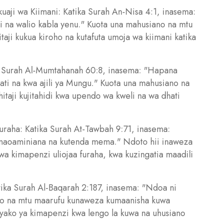
aji wa Kiimani: Katika Surah An-Nisa 4:1, inasema:
 na walio kabla yenu." Kuota una mahusiano na mtu
i kukua kiroho na kutafuta umoja wa kiimani katika
ka Surah Al-Mumtahanah 60:8, inasema: "Hapana
i na kwa ajili ya Mungu." Kuota una mahusiano na
aji kujitahidi kwa upendo wa kweli na wa dhati
uraha: Katika Surah At-Tawbah 9:71, inasema:
aoaminiana na kutenda mema." Ndoto hii inaweza
wa kimapenzi uliojaa furaha, kwa kuzingatia maadili
ika Surah Al-Baqarah 2:187, inasema: "Ndoa ni
ano na mtu maarufu kunaweza kumaanisha kuwa
a yako ya kimapenzi kwa lengo la kuwa na uhusiano