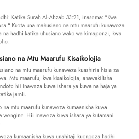
hi: Katika Surah Al-Ahzab 33:21, inasema: "Kwa
ora." Kuota una mahusiano na mtu maarufu kunaweza
a na hadhi katika uhusiano wako wa kimapenzi, kwa
oho.
siano na Mtu Maarufu Kisaikolojia
siano na mtu maarufu kunaweza kuashiria hisia za
wa. Mtu maarufu, kwa kisaikolojia, anawakilisha
ndoto hii inaweza kuwa ishara ya kuwa na haja ya
atika jamii.
ano na mtu maarufu kunaweza kumaanisha kuwa
na wengine. Hii inaweza kuwa ishara ya kutamani
.
aweza kumaanisha kuwa unahitaji kuongeza hadhi