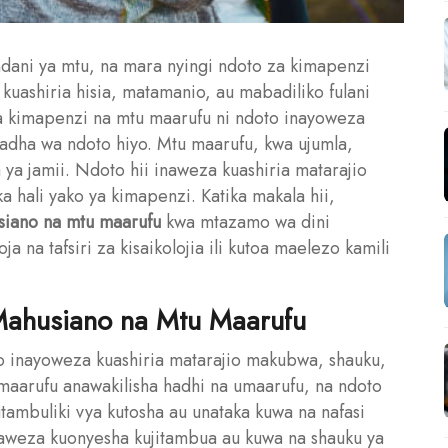
 ndani ya mtu, na mara nyingi ndoto za kimapenzi
kuashiria hisia, matamanio, au mabadiliko fulani
ya kimapenzi na mtu maarufu ni ndoto inayoweza
dha wa ndoto hiyo. Mtu maarufu, kwa ujumla,
 ya jamii. Ndoto hii inaweza kuashiria matarajio
ka hali yako ya kimapenzi. Katika makala hii,
usiano na mtu maarufu
kwa mtazamo wa dini
 na tafsiri za kisaikolojia ili kutoa maelezo kamili
ahusiano na Mtu Maarufu
o inayoweza kuashiria matarajio makubwa, shauku,
u maarufu anawakilisha hadhi na umaarufu, na ndoto
tambuliki vya kutosha au unataka kuwa na nafasi
 inaweza kuonyesha kujitambua au kuwa na shauku ya