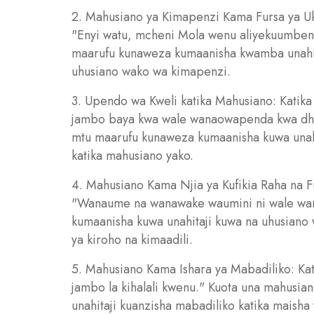
2. Mahusiano ya Kimapenzi Kama Fursa ya Uku
"Enyi watu, mcheni Mola wenu aliyekuumbeni
maarufu kunaweza kumaanisha kwamba unahitaj
uhusiano wako wa kimapenzi.
3. Upendo wa Kweli katika Mahusiano: Kati
jambo baya kwa wale wanaowapenda kwa dhat
mtu maarufu kunaweza kumaanisha kuwa unahit
katika mahusiano yako.
4. Mahusiano Kama Njia ya Kufikia Raha na F
"Wanaume na wanawake waumini ni wale wan
kumaanisha kuwa unahitaji kuwa na uhusiano 
ya kiroho na kimaadili.
5. Mahusiano Kama Ishara ya Mabadiliko: Kat
jambo la kihalali kwenu." Kuota una mahusi
unahitaji kuanzisha mabadiliko katika maish