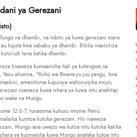
Ndani ya Gerezani
sto)
a kifungo na dhambi, na ndoto ya kuwa gerezani mara
au kujuta kwa sababu ya dhambi. Biblia inasisitiza
 kutorudi tena katika dhambi.
ereza linaweza kumaanisha hali ya kutengwa na
, Yesu alisema, "Roho wa Bwana yu juu yangu, kwa
 maskini, amenituma kuponya waliovunjika moyo,
rezani inaweza kuwa ishara ya kuwa mtu anahitaji
ano wake na Mungu.
tume 12:6-7, tunasoma kuhusu mtume Petro
malaika kumtoa kutoka gerezani. Hii inaweza
rezani, Mungu ana uwezo wa kutoa mtu kutoka katika
 ishara ya kuonyesha kuwa Mungu anataka kutoa mtu