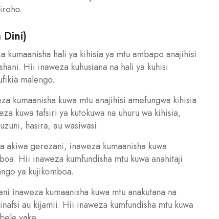
iroho.
 Dini)
za kumaanisha hali ya kihisia ya mtu ambapo anajihisi
ani. Hii inaweza kuhusiana na hali ya kuhisi
ufikia malengo.
weza kumaanisha kuwa mtu anajihisi amefungwa kihisia
za kuwa tafsiri ya kutokuwa na uhuru wa kihisia,
zuni, hasira, au wasiwasi.
ota akiwa gerezani, inaweza kumaanisha kuwa
boa. Hii inaweza kumfundisha mtu kuwa anahitaji
lango ya kujikomboa.
ani inaweza kumaanisha kuwa mtu anakutana na
nafsi au kijamii. Hii inaweza kumfundisha mtu kuwa
mbele yake.