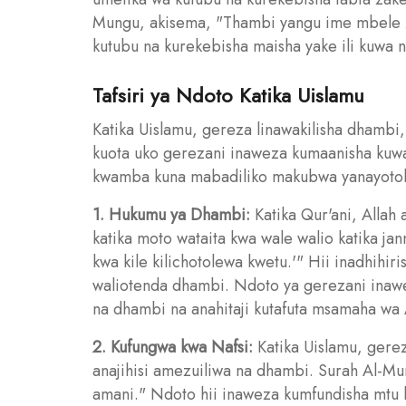
Mungu, akisema, "Thambi yangu ime mbele z
kutubu na kurekebisha maisha yake ili kuwa n
Tafsiri ya Ndoto Katika Uislamu
Katika Uislamu, gereza linawakilisha dhambi
kuota uko gerezani inaweza kumaanisha kuw
kwamba kuna mabadiliko makubwa yanayotokea
1. Hukumu ya Dhambi:
Katika Qur'ani, Allah 
katika moto wataita kwa wale walio katika j
kwa kile kilichotolewa kwetu.'" Hii inadhihir
waliotenda dhambi. Ndoto ya gerezani inaw
na dhambi na anahitaji kutafuta msamaha wa 
2. Kufungwa kwa Nafsi:
Katika Uislamu, gere
anajihisi amezuiliwa na dhambi. Surah Al-M
amani." Ndoto hii inaweza kumfundisha mtu k