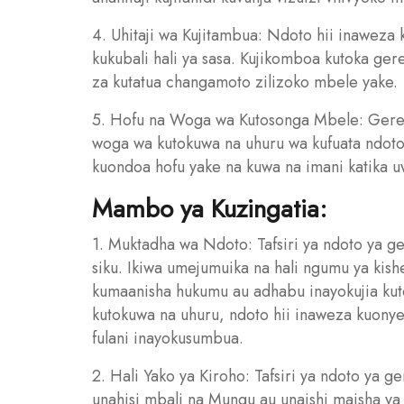
4. Uhitaji wa Kujitambua: Ndoto hii inaweza 
kukubali hali ya sasa. Kujikomboa kutoka gere
za kutatua changamoto zilizoko mbele yake.
5. Hofu na Woga wa Kutosonga Mbele: Gerez
woga wa kutokuwa na uhuru wa kufuata ndoto
kuondoa hofu yake na kuwa na imani katika 
Mambo ya Kuzingatia:
1. Muktadha wa Ndoto: Tafsiri ya ndoto ya g
siku. Ikiwa umejumuika na hali ngumu ya kishe
kumaanisha hukumu au adhabu inayokujia kuto
kutokuwa na uhuru, ndoto hii inaweza kuonye
fulani inayokusumbua.
2. Hali Yako ya Kiroho: Tafsiri ya ndoto ya g
unahisi mbali na Mungu au unaishi maisha ya