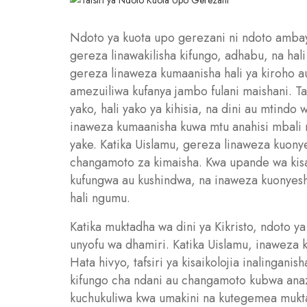
Ndoto ya kuota upo gerezani ni ndoto ambay
gereza linawakilisha kifungo, adhabu, na hali 
gereza linaweza kumaanisha hali ya kiroho 
amezuiliwa kufanya jambo fulani maishani. T
yako, hali yako ya kihisia, na dini au mtindo w
inaweza kumaanisha kuwa mtu anahisi mbali 
yake. Katika Uislamu, gereza linaweza kuonye
changamoto za kimaisha. Kwa upande wa kisai
kufungwa au kushindwa, na inaweza kuonyesh
hali ngumu.
Katika muktadha wa dini ya Kikristo, ndoto ya
unyofu wa dhamiri. Katika Uislamu, inaweza
Hata hivyo, tafsiri ya kisaikolojia inalingani
kifungo cha ndani au changamoto kubwa anazo
kuchukuliwa kwa umakini na kutegemea mukta