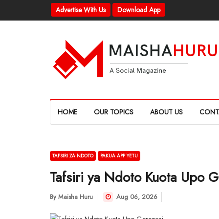
Advertise With Us
Download App
HOME
OUR TOPICS
ABOUT US
CONT
TAFSIRI ZA NDOTO
PAKUA APP YETU
Tafsiri ya Ndoto Kuota Upo G
By
Maisha Huru
Aug 06, 2026