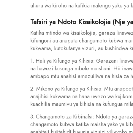
uhuru wa kiroho na kufikia malengo yake ya k
Tafsiri ya Ndoto Kisaikolojia (Nje ya
Katika mtindo wa kisaikolojia, gereza linawe
kifungoni au anapata changamoto kubwa maish
kukwama, kutokufanya vizuri, au kushindwa k
1. Hali ya Kifungo ya Kihisia: Gerezani lina
na hawezi kusonga mbele maishani. Hii inawe
ambapo mtu anahisi amezuiliwa na hisia za hu
2. Mikono ya Kifungo ya Kihisia: Mtu anapo
anajihisi kukwama na hana uwezo wa kujikom
kuachilia maumivu ya kihisia na kufungua mi
3. Changamoto za Kibinafsi: Ndoto ya gerez
changamoto kubwa katika maisha yake ya kibi
anahitaji kujitahidi kuvunja vizuizi vilivyoko 