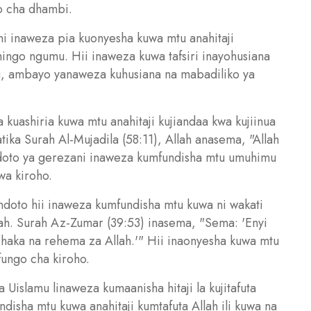
go cha dhambi.
 inaweza pia kuonyesha kuwa mtu anahitaji
shingo ngumu. Hii inaweza kuwa tafsiri inayohusiana
u, ambayo yanaweza kuhusiana na mabadiliko ya
kuashiria kuwa mtu anahitaji kujiandaa kwa kujiinua
ika Surah Al-Mujadila (58:11), Allah anasema, "Allah
doto ya gerezani inaweza kumfundisha mtu umuhimu
wa kiroho.
a ndoto hii inaweza kumfundisha mtu kuwa ni wakati
ah. Surah Az-Zumar (39:53) inasema, "Sema: 'Enyi
shaka na rehema za Allah.'" Hii inaonyesha kuwa mtu
ifungo cha kiroho.
 Uislamu linaweza kumaanisha hitaji la kujitafuta
disha mtu kuwa anahitaji kumtafuta Allah ili kuwa na