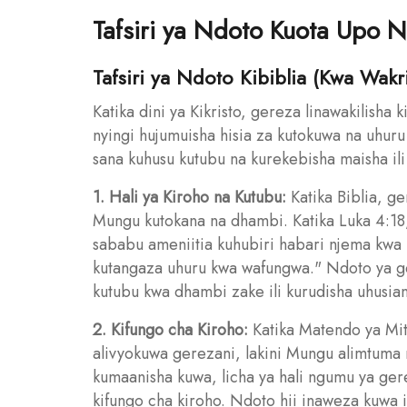
Tafsiri ya Ndoto Kuota Upo 
Tafsiri ya Ndoto Kibiblia (Kwa Wakri
Katika dini ya Kikristo, gereza linawakilish
nyingi hujumuisha hisia za kutokuwa na uhuru 
sana kuhusu kutubu na kurekebisha maisha ili
1. Hali ya Kiroho na Kutubu:
Katika Biblia, g
Mungu kutokana na dhambi. Katika Luka 4:18
sababu ameniitia kuhubiri habari njema kwa
kutangaza uhuru kwa wafungwa." Ndoto ya ge
kutubu kwa dhambi zake ili kurudisha uhusi
2. Kifungo cha Kiroho:
Katika Matendo ya Mi
alivyokuwa gerezani, lakini Mungu alimtuma 
kumaanisha kuwa, licha ya hali ngumu ya ge
kifungo cha kiroho. Ndoto hii inaweza kuwa