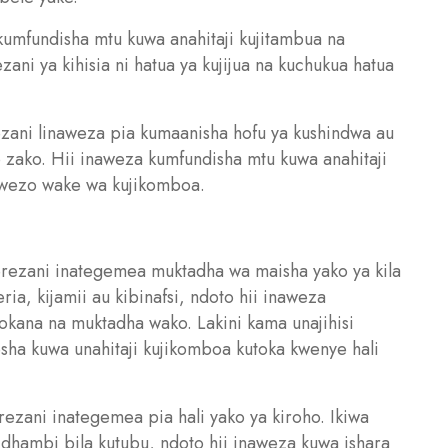
kumfundisha mtu kuwa anahitaji kujitambua na
zani ya kihisia ni hatua ya kujijua na kuchukua hatua
ani linaweza pia kumaanisha hofu ya kushindwa au
 zako. Hii inaweza kumfundisha mtu kuwa anahitaji
uwezo wake wa kujikomboa.
erezani inategemea muktadha wa maisha yako ya kila
ria, kijamii au kibinafsi, ndoto hii inaweza
kana na muktadha wako. Lakini kama unajihisi
sha kuwa unahitaji kujikomboa kutoka kwenye hali
erezani inategemea pia hali yako ya kiroho. Ikiwa
 dhambi bila kutubu, ndoto hii inaweza kuwa ishara