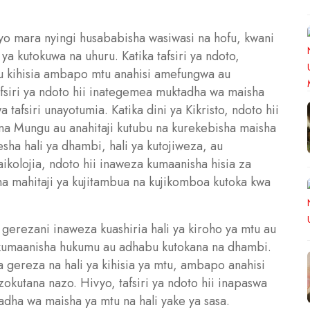
o mara nyingi husababisha wasiwasi na hofu, kwani
ya kutokuwa na uhuru. Katika tafsiri ya ndoto,
au kihisia ambapo mtu anahisi amefungwa au
afsiri ya ndoto hii inategemea muktadha wa maisha
a tafsiri unayotumia. Katika dini ya Kikristo, ndoto hii
na Mungu au anahitaji kutubu na kurekebisha maisha
sha hali ya dhambi, hali ya kutojiweza, au
kolojia, ndoto hii inaweza kumaanisha hisia za
a mahitaji ya kujitambua na kujikomboa kutoka kwa
 gerezani inaweza kuashiria hali ya kiroho ya mtu au
 kumaanisha hukumu au adhabu kutokana na dhambi.
sha gereza na hali ya kihisia ya mtu, ambapo anahisi
kutana nazo. Hivyo, tafsiri ya ndoto hii inapaswa
dha wa maisha ya mtu na hali yake ya sasa.