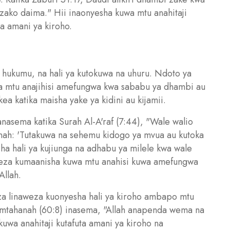
ako daima." Hii inaonyesha kuwa mtu anahitaji
a amani ya kiroho.
, hukumu, na hali ya kutokuwa na uhuru. Ndoto ya
a mtu anajihisi amefungwa kwa sababu ya dhambi au
 katika maisha yake ya kidini au kijamii.
anasema katika Surah Al-A'raf (7:44), "Wale walio
annah: 'Tutakuwa na sehemu kidogo ya mvua au kutoka
isha hali ya kujiunga na adhabu ya milele kwa wale
eza kumaanisha kuwa mtu anahisi kuwa amefungwa
Allah.
za linaweza kuonyesha hali ya kiroho ambapo mtu
umtahanah (60:8) inasema, "Allah anapenda wema na
uwa anahitaji kutafuta amani ya kiroho na