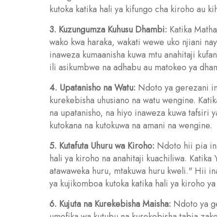
kutoka katika hali ya kifungo cha kiroho au kih
3. Kuzungumza Kuhusu Dhambi:
Katika Matha
wako kwa haraka, wakati wewe uko njiani nay
inaweza kumaanisha kuwa mtu anahitaji kuf
ili asikumbwe na adhabu au matokeo ya dha
4. Upatanisho na Watu:
Ndoto ya gerezani ina
kurekebisha uhusiano na watu wengine. Kat
na upatanisho, na hiyo inaweza kuwa tafsiri
kutokana na kutokuwa na amani na wengine.
5. Kutafuta Uhuru wa Kiroho:
Ndoto hii pia in
hali ya kiroho na anahitaji kuachiliwa. Katik
atawaweka huru, mtakuwa huru kweli." Hii in
ya kujikomboa kutoka katika hali ya kiroho y
6. Kujuta na Kurekebisha Maisha:
Ndoto ya ge
umefika wa kutubu na kurekebisha tabia zake.