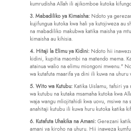
kumrudisha Allah ili ajikomboe kutoka kifun
3. Mabadiliko ya Kimaisha:
Ndoto ya gerezani
kujifungua kutoka kwa hali ya kutojiweza au 
na mabadiliko makubwa katika maisha ya mt
kimaisha au kihisia.
4. Hitaji la Elimu ya Kidini:
Ndoto hii inaweza 
kidini, kupitia maombi na matendo mema. Kat
atainua walio na elimu miongoni mwenu." N
wa kutafuta maarifa ya dini ili kuwa na uhuru 
5. Wito wa Kutubu:
Katika Uislamu, tafsiri y
wa kutubu na kutaka msamaha kutoka kwa All
waja wangu mliojitahidi kwa uovu, msiwe na 
anahitaji kutubu ili kuwa huru kutoka katika k
6. Kutafuta Uhakika na Amani:
Gerezani katika
amani ya kiroho na uhuru. Hii inaweza kumfun