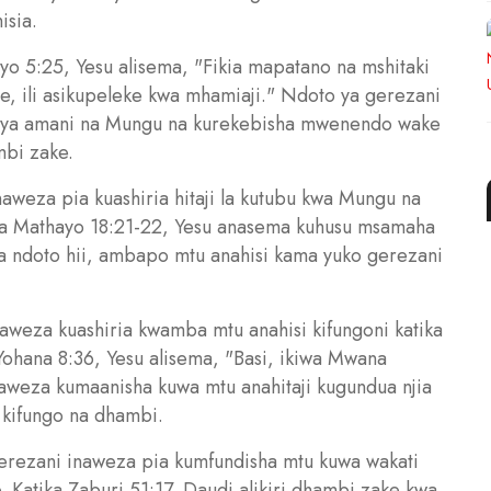
isia.
yo 5:25, Yesu alisema, "Fikia mapatano na mshitaki
e, ili asikupeleke kwa mhamiaji." Ndoto ya gerezani
anya amani na Mungu na kurekebisha mwenendo wake
mbi zake.
weza pia kuashiria hitaji la kutubu kwa Mungu na
ika Mathayo 18:21-22, Yesu anasema kuhusu msamaha
 ya ndoto hii, ambapo mtu anahisi kama yuko gerezani
aweza kuashiria kwamba mtu anahisi kifungoni katika
a Yohana 8:36, Yesu alisema, "Basi, ikiwa Mwana
aweza kumaanisha kuwa mtu anahitaji kugundua njia
a kifungo na dhambi.
rezani inaweza pia kumfundisha mtu kuwa wakati
 Katika Zaburi 51:17, Daudi alikiri dhambi zake kwa