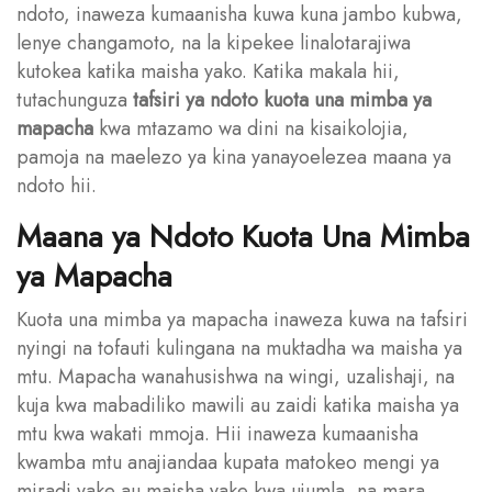
ndoto, inaweza kumaanisha kuwa kuna jambo kubwa,
lenye changamoto, na la kipekee linalotarajiwa
kutokea katika maisha yako. Katika makala hii,
tutachunguza
tafsiri ya ndoto kuota una mimba ya
mapacha
kwa mtazamo wa dini na kisaikolojia,
pamoja na maelezo ya kina yanayoelezea maana ya
ndoto hii.
Maana ya Ndoto Kuota Una Mimba
ya Mapacha
Kuota una mimba ya mapacha inaweza kuwa na tafsiri
nyingi na tofauti kulingana na muktadha wa maisha ya
mtu. Mapacha wanahusishwa na wingi, uzalishaji, na
kuja kwa mabadiliko mawili au zaidi katika maisha ya
mtu kwa wakati mmoja. Hii inaweza kumaanisha
kwamba mtu anajiandaa kupata matokeo mengi ya
miradi yake au maisha yake kwa ujumla, na mara