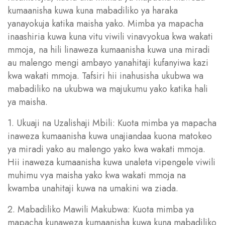
kumaanisha kuwa kuna mabadiliko ya haraka
yanayokuja katika maisha yako. Mimba ya mapacha
inaashiria kuwa kuna vitu viwili vinavyokua kwa wakati
mmoja, na hili linaweza kumaanisha kuwa una miradi
au malengo mengi ambayo yanahitaji kufanyiwa kazi
kwa wakati mmoja. Tafsiri hii inahusisha ukubwa wa
mabadiliko na ukubwa wa majukumu yako katika hali
ya maisha.
1. Ukuaji na Uzalishaji Mbili: Kuota mimba ya mapacha
inaweza kumaanisha kuwa unajiandaa kuona matokeo
ya miradi yako au malengo yako kwa wakati mmoja.
Hii inaweza kumaanisha kuwa unaleta vipengele viwili
muhimu vya maisha yako kwa wakati mmoja na
kwamba unahitaji kuwa na umakini wa ziada.
2. Mabadiliko Mawili Makubwa: Kuota mimba ya
mapacha kunaweza kumaanisha kuwa kuna mabadiliko