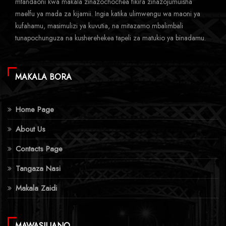
mtandaoni kwa makala zinazochochea fikira zinazojumuisha
maelfu ya mada za kijamii. Ingia katika ulimwengu wa maoni ya
kufahamu, masimulizi ya kuvutia, na mitazamo mbalimbali
tunapochunguza na kusherehekea tapeli za matukio ya binadamu.
MAKALA BORA
Home Page
About Us
Contacts Page
Tangaza Nasi
Makala Zaidi
MAWASILIANO