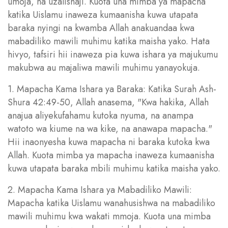
umoja, na uzalishaji. Kuota una mimba ya mapacha
katika Uislamu inaweza kumaanisha kuwa utapata
baraka nyingi na kwamba Allah anakuandaa kwa
mabadiliko mawili muhimu katika maisha yako. Hata
hivyo, tafsiri hii inaweza pia kuwa ishara ya majukumu
makubwa au majaliwa mawili muhimu yanayokuja.
1. Mapacha Kama Ishara ya Baraka: Katika Surah Ash-
Shura 42:49-50, Allah anasema, "Kwa hakika, Allah
anajua aliyekufahamu kutoka nyuma, na anampa
watoto wa kiume na wa kike, na anawapa mapacha."
Hii inaonyesha kuwa mapacha ni baraka kutoka kwa
Allah. Kuota mimba ya mapacha inaweza kumaanisha
kuwa utapata baraka mbili muhimu katika maisha yako.
2. Mapacha Kama Ishara ya Mabadiliko Mawili:
Mapacha katika Uislamu wanahusishwa na mabadiliko
mawili muhimu kwa wakati mmoja. Kuota una mimba