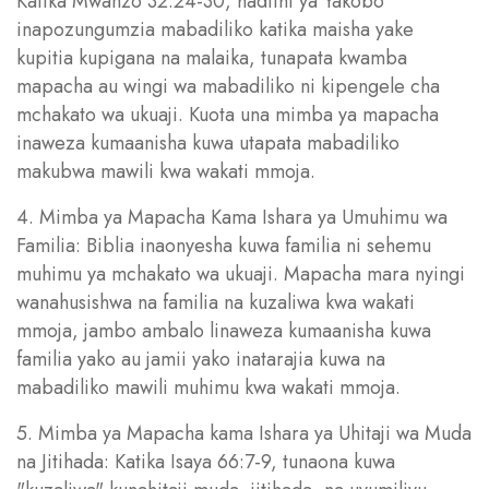
Katika Mwanzo 32:24-30, hadithi ya Yakobo
inapozungumzia mabadiliko katika maisha yake
kupitia kupigana na malaika, tunapata kwamba
mapacha au wingi wa mabadiliko ni kipengele cha
mchakato wa ukuaji. Kuota una mimba ya mapacha
inaweza kumaanisha kuwa utapata mabadiliko
makubwa mawili kwa wakati mmoja.
4. Mimba ya Mapacha Kama Ishara ya Umuhimu wa
Familia: Biblia inaonyesha kuwa familia ni sehemu
muhimu ya mchakato wa ukuaji. Mapacha mara nyingi
wanahusishwa na familia na kuzaliwa kwa wakati
mmoja, jambo ambalo linaweza kumaanisha kuwa
familia yako au jamii yako inatarajia kuwa na
mabadiliko mawili muhimu kwa wakati mmoja.
5. Mimba ya Mapacha kama Ishara ya Uhitaji wa Muda
na Jitihada: Katika Isaya 66:7-9, tunaona kuwa