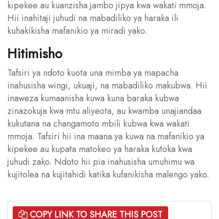
kipekee au kuanzisha jambo jipya kwa wakati mmoja.
Hii inahitaji juhudi na mabadiliko ya haraka ili
kuhakikisha mafanikio ya miradi yako.
Hitimisho
Tafsiri ya ndoto kuota una mimba ya mapacha
inahusisha wingi, ukuaji, na mabadiliko makubwa. Hii
inaweza kumaanisha kuwa kuna baraka kubwa
zinazokuja kwa mtu aliyeota, au kwamba unajiandaa
kukutana na changamoto mbili kubwa kwa wakati
mmoja. Tafsiri hii ina maana ya kuwa na mafanikio ya
kipekee au kupata matokeo ya haraka kutoka kwa
juhudi zako. Ndoto hii pia inahusisha umuhimu wa
kujitolea na kujitahidi katika kufanikisha malengo yako.
COPY LINK TO SHARE THIS POST