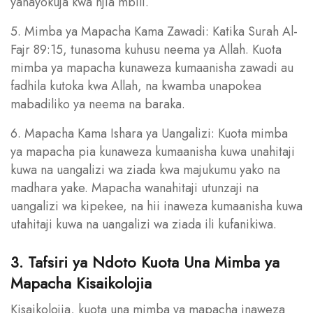
yanayokuja kwa njia mbili.
5. Mimba ya Mapacha Kama Zawadi: Katika Surah Al-
Fajr 89:15, tunasoma kuhusu neema ya Allah. Kuota
mimba ya mapacha kunaweza kumaanisha zawadi au
fadhila kutoka kwa Allah, na kwamba unapokea
mabadiliko ya neema na baraka.
6. Mapacha Kama Ishara ya Uangalizi: Kuota mimba
ya mapacha pia kunaweza kumaanisha kuwa unahitaji
kuwa na uangalizi wa ziada kwa majukumu yako na
madhara yake. Mapacha wanahitaji utunzaji na
uangalizi wa kipekee, na hii inaweza kumaanisha kuwa
utahitaji kuwa na uangalizi wa ziada ili kufanikiwa.
3. Tafsiri ya Ndoto Kuota Una Mimba ya
Mapacha Kisaikolojia
Kisaikolojia, kuota una mimba ya mapacha inaweza