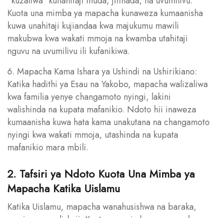
"kuzaliwa" kunahitaji muda, jitihada, na uvumilivu.
Kuota una mimba ya mapacha kunaweza kumaanisha
kuwa unahitaji kujiandaa kwa majukumu mawili
makubwa kwa wakati mmoja na kwamba utahitaji
nguvu na uvumilivu ili kufanikiwa.
6. Mapacha Kama Ishara ya Ushindi na Ushirikiano:
Katika hadithi ya Esau na Yakobo, mapacha walizaliwa
kwa familia yenye changamoto nyingi, lakini
walishinda na kupata mafanikio. Ndoto hii inaweza
kumaanisha kuwa hata kama unakutana na changamoto
nyingi kwa wakati mmoja, utashinda na kupata
mafanikio mara mbili.
2. Tafsiri ya Ndoto Kuota Una Mimba ya
Mapacha Katika Uislamu
Katika Uislamu, mapacha wanahusishwa na baraka,