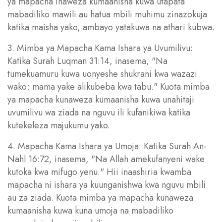
ya mapacha inaweza kumaanisha kuwa utapata
mabadiliko mawili au hatua mbili muhimu zinazokuja
katika maisha yako, ambayo yatakuwa na athari kubwa.
3. Mimba ya Mapacha Kama Ishara ya Uvumilivu:
Katika Surah Luqman 31:14, inasema, "Na
tumekuamuru kuwa uonyeshe shukrani kwa wazazi
wako; mama yake alikubeba kwa tabu." Kuota mimba
ya mapacha kunaweza kumaanisha kuwa unahitaji
uvumilivu wa ziada na nguvu ili kufanikiwa katika
kutekeleza majukumu yako.
4. Mapacha Kama Ishara ya Umoja: Katika Surah An-
Nahl 16:72, inasema, "Na Allah amekufanyeni wake
kutoka kwa mifugo yenu." Hii inaashiria kwamba
mapacha ni ishara ya kuunganishwa kwa nguvu mbili
au za ziada. Kuota mimba ya mapacha kunaweza
kumaanisha kuwa kuna umoja na mabadiliko