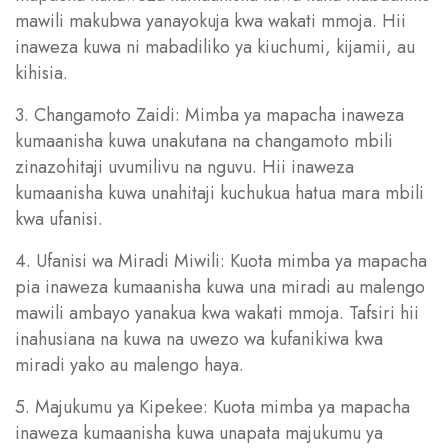
mawili makubwa yanayokuja kwa wakati mmoja. Hii
inaweza kuwa ni mabadiliko ya kiuchumi, kijamii, au
kihisia.
3. Changamoto Zaidi: Mimba ya mapacha inaweza
kumaanisha kuwa unakutana na changamoto mbili
zinazohitaji uvumilivu na nguvu. Hii inaweza
kumaanisha kuwa unahitaji kuchukua hatua mara mbili
kwa ufanisi.
4. Ufanisi wa Miradi Miwili: Kuota mimba ya mapacha
pia inaweza kumaanisha kuwa una miradi au malengo
mawili ambayo yanakua kwa wakati mmoja. Tafsiri hii
inahusiana na kuwa na uwezo wa kufanikiwa kwa
miradi yako au malengo haya.
5. Majukumu ya Kipekee: Kuota mimba ya mapacha
inaweza kumaanisha kuwa unapata majukumu ya