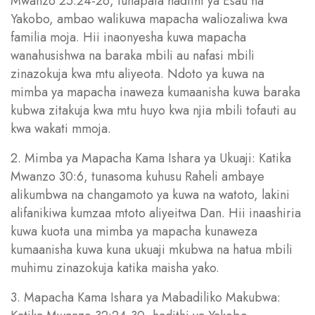
Mwanzo 25:24-26, tunapata hadithi ya Esau na
Yakobo, ambao walikuwa mapacha waliozaliwa kwa
familia moja. Hii inaonyesha kuwa mapacha
wanahusishwa na baraka mbili au nafasi mbili
zinazokuja kwa mtu aliyeota. Ndoto ya kuwa na
mimba ya mapacha inaweza kumaanisha kuwa baraka
kubwa zitakuja kwa mtu huyo kwa njia mbili tofauti au
kwa wakati mmoja.
2. Mimba ya Mapacha Kama Ishara ya Ukuaji: Katika
Mwanzo 30:6, tunasoma kuhusu Raheli ambaye
alikumbwa na changamoto ya kuwa na watoto, lakini
alifanikiwa kumzaa mtoto aliyeitwa Dan. Hii inaashiria
kuwa kuota una mimba ya mapacha kunaweza
kumaanisha kuwa kuna ukuaji mkubwa na hatua mbili
muhimu zinazokuja katika maisha yako.
3. Mapacha Kama Ishara ya Mabadiliko Makubwa: