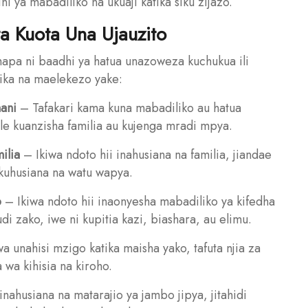
ni ya mabadiliko na ukuaji katika siku zijazo.
a Kuota Una Ujauzito
 hapa ni baadhi ya hatua unazoweza kuchukua ili
dika na maelekezo yake:
hani
– Tafakari kama kuna mabadiliko au hatua
le kuanzisha familia au kujenga mradi mpya.
ilia
– Ikiwa ndoto hii inahusiana na familia, jiandae
 kuhusiana na watu wapya.
o
– Ikiwa ndoto hii inaonyesha mabadiliko ya kifedha
di zako, iwe ni kupitia kazi, biashara, au elimu.
a unahisi mzigo katika maisha yako, tafuta njia za
 wa kihisia na kiroho.
inahusiana na matarajio ya jambo jipya, jitahidi