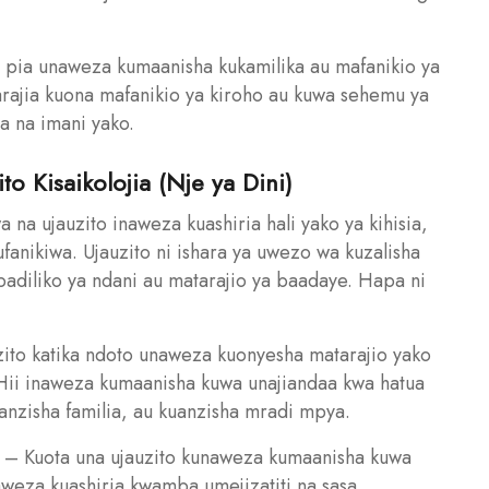
to pia unaweza kumaanisha kukamilika au mafanikio ya
rajia kuona mafanikio ya kiroho au kuwa sehemu ya
a na imani yako.
to Kisaikolojia (Nje ya Dini)
 na ujauzito inaweza kuashiria hali yako ya kihisia,
ufanikiwa. Ujauzito ni ishara ya uwezo wa kuzalisha
adiliko ya ndani au matarajio ya baadaye. Hapa ni
zito katika ndoto unaweza kuonyesha matarajio yako
Hii inaweza kumaanisha kuwa unajiandaa kwa hatua
anzisha familia, au kuanzisha mradi mpya.
a – Kuota una ujauzito kunaweza kumaanisha kuwa
aweza kuashiria kwamba umejizatiti na sasa