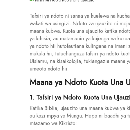
Tafsiri ya ndoto ni sanaa ya kuelewa na kuch
wakati wa usingizi. Ndoto za ujauzito ni mo
maana kubwa. Kuota una ujauzito katika ndot
ya kihisia, au matamanio ya kujenga na kuzaa 
ya ndoto hii hutofautiana kulingana na imani z
makala hii, tutachunguza tafsiri ya ndoto ku
Uislamu, na kisaikolojia, tukiangazia maana 
umeota ndoto hii.
Maana ya Ndoto Kuota Una U
1. Tafsiri ya Ndoto Kuota Una Ujauzi
Katika Biblia, ujauzito una maana kubwa ya k
au kazi mpya ya Mungu. Hapa ni baadhi ya taf
mtazamo wa Kikristo: