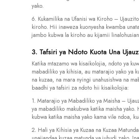
yako.
6. Kukamilika na Ufanisi wa Kiroho – Ujauzi
kiroho. Hii inaweza kuonyesha kwamba unata
jambo kubwa la kiroho au kijamii linalohusian
3. Tafsiri ya Ndoto Kuota Una Ujauzi
Katika mtazamo wa kisaikolojia, ndoto ya kuwa
mabadiliko ya kihisia, au matarajio yako ya k
na kuzaa, na mara nyingi unahusishwa na mab
baadhi ya tafsiri za ndoto hii kisaikolojia:
1. Matarajio ya Mabadiliko ya Maisha – Ujau
ya mabadiliko makubwa katika maisha yako. 
kubwa katika maisha yako kama vile ndoa, ku
2. Hali ya Kihisia ya Kuzaa na Kuzaa Matund
unajiandaa kuzaa matunda ya juhudi zako. In