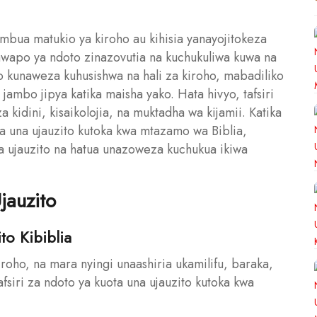
ambua matukio ya kiroho au kihisia yanayojitokeza
jawapo ya ndoto zinazovutia na kuchukuliwa kuwa na
o kunaweza kuhusishwa na hali za kiroho, mabadiliko
jambo jipya katika maisha yako. Hata hivyo, tafsiri
a kidini, kisaikolojia, na muktadha wa kijamii. Katika
ota una ujauzito kutoka kwa mtazamo wa Biblia,
ya ujauzito na hatua unazoweza kuchukua ikiwa
jauzito
to Kibiblia
iroho, na mara nyingi unaashiria ukamilifu, baraka,
siri za ndoto ya kuota una ujauzito kutoka kwa