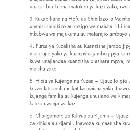
unakaribia kuona matokeo ya kazi zako, iwe ni
3. Kukabiliana na Hofu au Shinikizo la Mai
unahisi shinikizo au mzigo wa maisha. Hii i
mkubwa wa majukumu au matarajio ambayo 
4. Fursa ya Kuzalisha au Kuanzisha Jambo Jip
matarajio yako ya kuanzisha jambo jipya kat
kuwa unajiandaa kuanzisha biashara mpya, mr
maisha yako.
5. Hisia ya Kujenga na Kuzaa – Ujauzito pia 
kuzaa kitu muhimu katika maisha yako. Inaw
kujenga familia au kujenga uhusiano wa kima
katika uwanja wa kazi.
6. Changamoto za Kihisia au Kijamii – Ujau
za kihisia au kijamii. Inaweza kumaanisha 