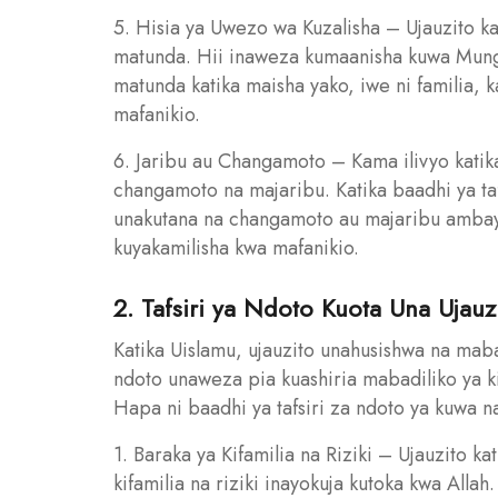
5. Hisia ya Uwezo wa Kuzalisha – Ujauzito k
matunda. Hii inaweza kumaanisha kuwa Mun
matunda katika maisha yako, iwe ni familia, k
mafanikio.
6. Jaribu au Changamoto – Kama ilivyo katika
changamoto na majaribu. Katika baadhi ya ta
unakutana na changamoto au majaribu ambayo y
kuyakamilisha kwa mafanikio.
2. Tafsiri ya Ndoto Kuota Una Ujauz
Katika Uislamu, ujauzito unahusishwa na mabad
ndoto unaweza pia kuashiria mabadiliko ya k
Hapa ni baadhi ya tafsiri za ndoto ya kuwa 
1. Baraka ya Kifamilia na Riziki – Ujauzito k
kifamilia na riziki inayokuja kutoka kwa All