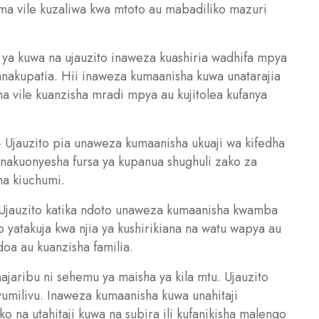
ma vile kuzaliwa kwa mtoto au mabadiliko mazuri
ya kuwa na ujauzito inaweza kuashiria wadhifa mpya
anakupatia. Hii inaweza kumaanisha kuwa unatarajia
 vile kuanzisha mradi mpya au kujitolea kufanya
– Ujauzito pia unaweza kumaanisha ukuaji wa kifedha
nakuonyesha fursa ya kupanua shughuli zako za
ha kiuchumi.
 Ujauzito katika ndoto unaweza kumaanisha kwamba
yatakuja kwa njia ya kushirikiana na watu wapya au
oa au kuanzisha familia.
ajaribu ni sehemu ya maisha ya kila mtu. Ujauzito
vumilivu. Inaweza kumaanisha kuwa unahitaji
o na utahitaji kuwa na subira ili kufanikisha malengo