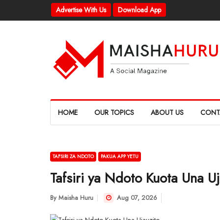
Advertise With Us
Download App
HOME
OUR TOPICS
ABOUT US
CONT
TAFSIRI ZA NDOTO
PAKUA APP YETU
Tafsiri ya Ndoto Kuota Una Uj
By
Maisha Huru
Aug 07, 2026