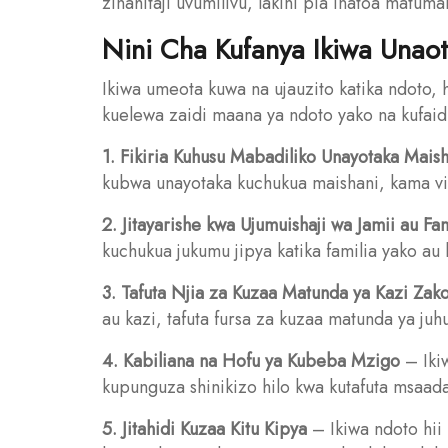
zinahitaji uvumilivu, lakini pia inatoa matumai
Nini Cha Kufanya Ikiwa Unaot
Ikiwa umeota kuwa na ujauzito katika ndoto,
kuelewa zaidi maana ya ndoto yako na kufai
1. Fikiria Kuhusu Mabadiliko Unayotaka Mais
kubwa unayotaka kuchukua maishani, kama vi
2. Jitayarishe kwa Ujumuishaji wa Jamii au Fam
kuchukua jukumu jipya katika familia yako au
3. Tafuta Njia za Kuzaa Matunda ya Kazi Zak
au kazi, tafuta fursa za kuzaa matunda ya juhu
4. Kabiliana na Hofu ya Kubeba Mzigo
– Ikiw
kupunguza shinikizo hilo kwa kutafuta msaada
5. Jitahidi Kuzaa Kitu Kipya
– Ikiwa ndoto hii 