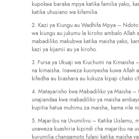
kupokea baraka mpya katika familia yako, ka
katika uhusiano wa kifamilia.
2. Kazi ya Kiungu au Wadhifa Mpya – Ndoto 
wa kiungu au jukumu la kiroho ambalo Allah 
mabadiliko makubwa katika maisha yako, kama
kazi ya kijamii au ya kiroho.
3. Fursa ya Ukuaji wa Kiuchumi na Kimaisha 
na kimaisha. Inaweza kuonyesha kuwa Allah a
kifedha au biashara au kukuza kipaji chako c
4. Matayarisho kwa Mabadiliko ya Maisha –
unajiandaa kwa mabadiliko ya maisha ambayo 
kupitia hatua muhimu za maisha, kama vile nd
5. Majaribu na Uvumilivu – Katika Uislamu, m
unaweza kuashiria kipindi cha majaribu na u
kuvumilia changamoto fulani katika maisha yak