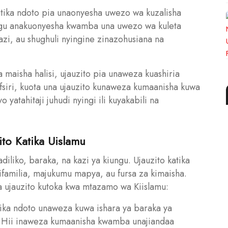
atika ndoto pia unaonyesha uwezo wa kuzalisha
gu anakuonyesha kwamba una uwezo wa kuleta
azi, au shughuli nyingine zinazohusiana na
 maisha halisi, ujauzito pia unaweza kuashiria
fsiri, kuota una ujauzito kunaweza kumaanisha kuwa
atahitaji juhudi nyingi ili kuyakabili na
ito Katika Uislamu
iliko, baraka, na kazi ya kiungu. Ujauzito katika
ifamilia, majukumu mapya, au fursa za kimaisha.
na ujauzito kutoka kwa mtazamo wa Kiislamu:
atika ndoto unaweza kuwa ishara ya baraka ya
ah. Hii inaweza kumaanisha kwamba unajiandaa