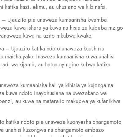
 katika kazi, elimu, au uhusiano wa kibinafsi.
sha – Ujauzito pia unaweza kumaanisha kwamba
naweza kuwa ishara ya kuwa na hisia za kubeba mzigo
yanaweza kuwa na uzito mkubwa kwako.
ya – Ujauzito katika ndoto unaweza kuashiria
ika maisha yako. Inaweza kumaanisha kuwa unahisi
adi wa kijamii, au hatua nyingine kubwa katika
unaweza kumaanisha hali ya kihisia ya kujenga na
eza kuwa ndoto inayohusiana na uwezekano wa
penzi, au kuwa na matarajio makubwa ya kufanikiwa
zito katika ndoto pia unaweza kuonyesha changamoto
kuwa unahisi kuzongwa na changamoto ambazo