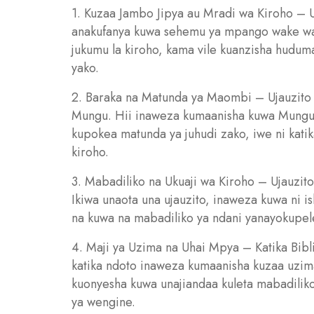
1. Kuzaa Jambo Jipya au Mradi wa Kiroho – 
anakufanya kuwa sehemu ya mpango wake wa 
jukumu la kiroho, kama vile kuanzisha huduma
yako.
2. Baraka na Matunda ya Maombi – Ujauzito 
Mungu. Hii inaweza kumaanisha kuwa Mungu
kupokea matunda ya juhudi zako, iwe ni katika
kiroho.
3. Mabadiliko na Ukuaji wa Kiroho – Ujauzit
Ikiwa unaota una ujauzito, inaweza kuwa ni 
na kuwa na mabadiliko ya ndani yanayokupele
4. Maji ya Uzima na Uhai Mpya – Katika Bibl
katika ndoto inaweza kumaanisha kuzaa uzima
kuonyesha kuwa unajiandaa kuleta mabadiliko
ya wengine.