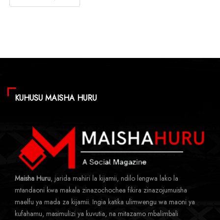
KUHUSU MAISHA HURU
Maisha Huru
, jarida mahiri la kijamii, ndilo lengwa lako la
mtandaoni kwa makala zinazochochea fikira zinazojumuisha
maelfu ya mada za kijamii. Ingia katika ulimwengu wa maoni ya
kufahamu, masimulizi ya kuvutia, na mitazamo mbalimbali