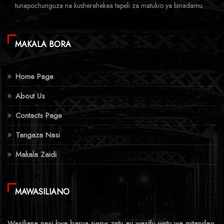
tunapochunguza na kusherehekea tapeli za matukio ya binadamu.
MAKALA BORA
Home Page
About Us
Contacts Page
Tangaza Nasi
Makala Zaidi
MAWASILIANO
Wasiliana nasi kwa barua pepe zetu au wasifu wetu wa mitandao