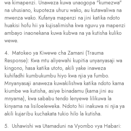
wa kimapenzi. Unaweza kuwa unaogopa "kumezwa"
na uhusiano, kupoteza uhuru wako, au kutawaliwa na
mwenza wako. Kufanya mapenzi na jini katika ndoto
huakisi hofu hii ya kujisalimisha kwa nguvu ya mapenzi
ambayo inaonekana kuwa kubwa na ya kutisha kuliko
wewe.
4. Matokeo ya Kiwewe cha Zamani (Trauma
Response): Kwa mtu aliyewahi kupitia unyanyasaji wa
kingono, hasa katika utoto, akili yake inaweza
kuhifadhi kumbukumbu hiyo kwa njia ya fumbo.
Mnyanyasaji anaweza kuwakilishwa katika ndoto kama
kiumbe wa kutisha, asiye binadamu (kama jini au
mnyama), kwa sababu tendo lenyewe lilikuwa la
kinyama na lisiloeleweka. Ndoto hii inakuwa ni njia ya
akili kujaribu kuchakata tukio hilo la kutisha.
5. Ushawishi wa Utamaduni na Vyombo vya Habari: