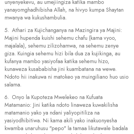
unyenyekevu, au umejiingiza katika mambo
yanayomghadhibisha Allah, na hivyo kumpa Shaytan
mwanya wa kukushambulia.
5. Athari za Kujichanganya na Mazingira ya Majini:
Majini hupenda kuishi sehemu chafu (kama vyoo,
majalala), sehemu zilizohamwa, na sehemu zenye
giza. Kuingia sehemu hizi bila dua za kujikinga, au
kufanya mambo yasiyofaa katika sehemu hizo,
kunaweza kusababisha jini kuambatana na wewe.
Ndoto hii inakuwa ni matokeo ya muingiliano huo usio
salama.
6. Onyo la Kupoteza Mwelekeo na Kufuata
Matamanio: Jini katika ndoto linaweza kuwakilisha
matamanio yako ya ndani yaliyopitiliza na
yasiyodhibitiwa. Ni kama akili yako inakuonyesha
kwamba unaruhusu "pepo" la tamaa likutawale badala