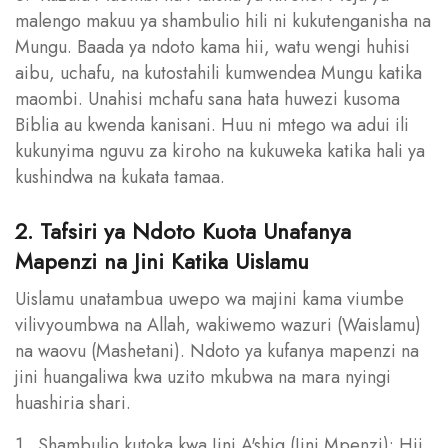
malengo makuu ya shambulio hili ni kukutenganisha na
Mungu. Baada ya ndoto kama hii, watu wengi huhisi
aibu, uchafu, na kutostahili kumwendea Mungu katika
maombi. Unahisi mchafu sana hata huwezi kusoma
Biblia au kwenda kanisani. Huu ni mtego wa adui ili
kukunyima nguvu za kiroho na kukuweka katika hali ya
kushindwa na kukata tamaa.
2. Tafsiri ya Ndoto Kuota Unafanya
Mapenzi na Jini Katika Uislamu
Uislamu unatambua uwepo wa majini kama viumbe
vilivyoumbwa na Allah, wakiwemo wazuri (Waislamu)
na waovu (Mashetani). Ndoto ya kufanya mapenzi na
jini huangaliwa kwa uzito mkubwa na mara nyingi
huashiria shari.
1. Shambulio kutoka kwa Jini A'shiq (Jini Mpenzi): Hii