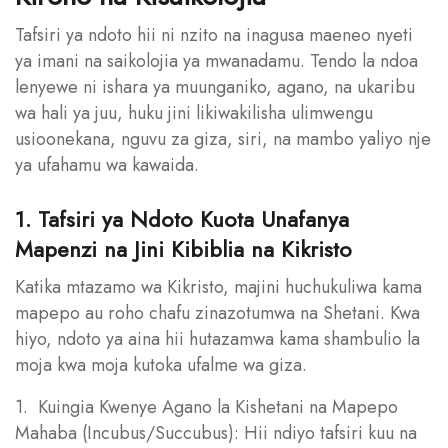
Tafsiri ya ndoto hii ni nzito na inagusa maeneo nyeti
ya imani na saikolojia ya mwanadamu. Tendo la ndoa
lenyewe ni ishara ya muunganiko, agano, na ukaribu
wa hali ya juu, huku jini likiwakilisha ulimwengu
usioonekana, nguvu za giza, siri, na mambo yaliyo nje
ya ufahamu wa kawaida.
1. Tafsiri ya Ndoto Kuota Unafanya
Mapenzi na Jini Kibiblia na Kikristo
Katika mtazamo wa Kikristo, majini huchukuliwa kama
mapepo au roho chafu zinazotumwa na Shetani. Kwa
hiyo, ndoto ya aina hii hutazamwa kama shambulio la
moja kwa moja kutoka ufalme wa giza.
1. Kuingia Kwenye Agano la Kishetani na Mapepo
Mahaba (Incubus/Succubus): Hii ndiyo tafsiri kuu na