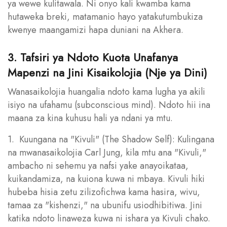
ya wewe kulitawala. Ni onyo kali kwamba kama
hutaweka breki, matamanio hayo yatakutumbukiza
kwenye maangamizi hapa duniani na Akhera.
3. Tafsiri ya Ndoto Kuota Unafanya
Mapenzi na Jini Kisaikolojia (Nje ya Dini)
Wanasaikolojia huangalia ndoto kama lugha ya akili
isiyo na ufahamu (subconscious mind). Ndoto hii ina
maana za kina kuhusu hali ya ndani ya mtu.
1. Kuungana na "Kivuli" (The Shadow Self): Kulingana
na mwanasaikolojia Carl Jung, kila mtu ana "Kivuli,"
ambacho ni sehemu ya nafsi yake anayoikataa,
kuikandamiza, na kuiona kuwa ni mbaya. Kivuli hiki
hubeba hisia zetu zilizofichwa kama hasira, wivu,
tamaa za "kishenzi," na ubunifu usiodhibitiwa. Jini
katika ndoto linaweza kuwa ni ishara ya Kivuli chako.