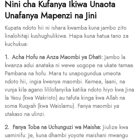
Nini cha Kufanya Ikiwa Unaota
Unafanya Mapenzi na Jini
Kupata ndoto hii ni ishara kwamba kuna jambo zito
linalohitaji kushughulikiwa. Hapa kuna hatua tano za
kuchukua:
1. Acha Hofu na Anza Maombi ya Dhati:
Jambo la
kwanza adui anataka ni wewe uogope na ukate tamaa.
Pambana na hofu. Mara tu unapogundua umeota
ndoto hii, ingia kwenye maombi. Kemea, laani, na
vunja kila agano lililofanyika katika ndoto hiyo kwa Jina
la Yesu (kwa Wakristo) au tafuta kinga kwa Allah na
soma Ruqyah (kwa Waislamu). Fanya maombi ya
utakaso na ulinzi.
2. Fanya Toba na Uchunguzi wa Maisha:
Jiulize kwa
uaminifu: Je, kuna dhambi yoyote maishani mwangu