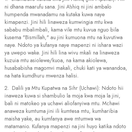
ni dhana maarufu sana. Jini A'shiq ni jini ambalo
humpenda mwanadamu na kutaka kuwa naye
kimapenzi. Jini hili linaweza kumwingia mtu kwa
sababu mbalimbali, kama vile mtu kuvua nguo bila
kusema "Bismillah," au jini kumuona mtu na kuvutiwa
naye. Ndoto ya kufanya naye mapenzi ni ishara wazi
ya uwepo wake. Jini hili lina wivu mkali na linaweza
kuzuia mtu asiolewe/kuoa, na kama akiolewa,
husababisha magomvi makali, chuki kati ya wanandoa,
na hata kumdhuru mwenza halisi.
2. Dalili ya Mtu Kupatwa na Sihr (Uchawi): Ndoto hii
inaweza kuwa si shambulio la moja kwa moja la jini,
bali ni matokeo ya uchawi aliofanyiwa mtu. Mchawi
anaweza kumtuma jini ili kumtesa mtu, kumharibia
maisha yake, au kumfanya awe mtumwa wa
matamanio. Kufanya mapenzi na jini huyo katika ndoto