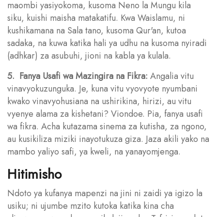
maombi yasiyokoma, kusoma Neno la Mungu kila
siku, kuishi maisha matakatifu. Kwa Waislamu, ni
kushikamana na Sala tano, kusoma Qur'an, kutoa
sadaka, na kuwa katika hali ya udhu na kusoma nyiradi
(adhkar) za asubuhi, jioni na kabla ya kulala.
5. Fanya Usafi wa Mazingira na Fikra:
Angalia vitu
vinavyokuzunguka. Je, kuna vitu vyovyote nyumbani
kwako vinavyohusiana na ushirikina, hirizi, au vitu
vyenye alama za kishetani? Viondoe. Pia, fanya usafi
wa fikra. Acha kutazama sinema za kutisha, za ngono,
au kusikiliza miziki inayotukuza giza. Jaza akili yako na
mambo yaliyo safi, ya kweli, na yanayomjenga.
Hitimisho
Ndoto ya kufanya mapenzi na jini ni zaidi ya igizo la
usiku; ni ujumbe mzito kutoka katika kina cha