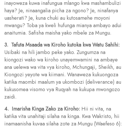
inayoweza kuwa inafungua mlango kwa mashambulizi
haya? Je, ninaangalia picha za ngono? Je, ninafanya
uasherati? Je, kuna chuki au kutosamehe moyoni
mwangu? Toba ya kweli hufunga mianya ambayo adui
anaitumia. Safisha maisha yako mbele za Mungu.
3. Tafuta Msaada wa Kiroho kutoka kwa Watu Sahihi:
Usibaki na hili jambo peke yako. Zungumza na
kiongozi wako wa kiroho unayemwamini na ambaye
ana uelewa wa vita vya kiroho, Mchungaji, Sheikh, au
Kiongozi yeyote wa kiimani. Wanaweza kukuongoza
katika maombi maalum ya ukombozi (deliverance) au
kukusomea visomo vya Ruqyah na kukupa mwongozo
zaidi.
4. Imarisha Kinga Zako za Kiroho:
Hii ni vita, na
katika vita unahitaji silaha na kinga. Kwa Wakristo, hii
inamaanisha kuvaa silaha zote za Mungu (Waefeso 6):