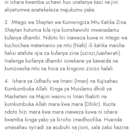
ni ishara kwamba uchawi huo unafanya kazi na jini
aliyetumwa anatekeleza majukumu yake.
3. Mtego wa Shaytan wa Kumwingiza Mtu Katika Zina:
Shaytan hutumia kila njia kumshawishi mwanadamu
kufanya dhambi. Ndoto hii inaweza kuwa ni mtego wa
kuchochea matamanio ya mtu (Nafs) ili katika maisha
halisi atafute njia za kufanya zina (uzinzi/uasherati).
Inalenga kuifanya dhambi ionekane ya kawaida na
kumzoesha mtu na hisia za kingono zisizo halali.
4. Ishara ya Udhaifu wa Imani (Iman) na Kujisahau
Kumkumbuka Allah: Kinga ya Muislamu dhidi ya
Mashetani na Majini waovu ni Iman thabiti na
kumkumbuka Allah mara kwa mara (Dhikr). Kuota
ndoto hizi mara kwa mara inaweza kuwa ni ishara
kwamba kinga yako ya kiroho imedhoofika. Huenda
umesahau nyiradi za asubuhi na jioni, sala zako hazina