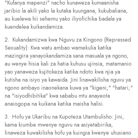
"Kufanya mapenzi" nacho kunaweza kumaanisha
jaribio la akili yako la kutaka kuungana, kukubaliana,
au kuelewa hii sehemu yako iliyofichika badala ya
kuendelea kuikandamiza.
2. Kukandamizwa kwa Nguvu za Kingono (Repressed
Sexuality): Kwa watu ambao wamekulia katika
mazingira yanayokandamiza sana masuala ya ngono,
au wenye hisia kali za hatia kuhusu ujinsia, matamanio
yao yanaweza kujitokeza katika ndoto kwa njia ya
kutisha na isiyo ya kawaida. Jini linawakilisha nguvu ya
ngono ambayo inaonekana kuwa ya "kigeni," "hatari,"
na "isiyodhibitika" kwa sababu mtu anayeota
anaiogopa na kuikana katika maisha halisi.
3. Hofu ya Ukaribu na Kupoteza Utambulisho: Jini,
kama kiumbe mwenye nguvu na asiyetabirika,
linaweza kuwakilisha hofu ya kuingia kwenye uhusiano