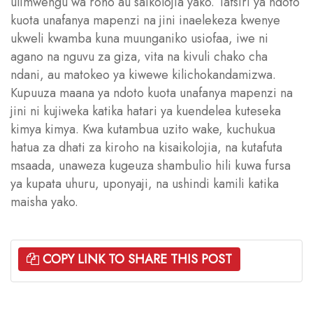
ulimwengu wa roho au saikolojia yako. Tafsiri ya ndoto
kuota unafanya mapenzi na jini inaelekeza kwenye
ukweli kwamba kuna muunganiko usiofaa, iwe ni
agano na nguvu za giza, vita na kivuli chako cha
ndani, au matokeo ya kiwewe kilichokandamizwa.
Kupuuza maana ya ndoto kuota unafanya mapenzi na
jini ni kujiweka katika hatari ya kuendelea kuteseka
kimya kimya. Kwa kutambua uzito wake, kuchukua
hatua za dhati za kiroho na kisaikolojia, na kutafuta
msaada, unaweza kugeuza shambulio hili kuwa fursa
ya kupata uhuru, uponyaji, na ushindi kamili katika
maisha yako.
COPY LINK TO SHARE THIS POST