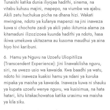
Tunaishi katika dunia iliyojaa hadithi, sinema, na
vitabu kuhusu majini, mapepo, na viumbe wa ajabu.
Akili zetu huchukua picha na dhana hizi. Wakati
mwingine, ndoto ya kufanya mapenzi na jini inaweza
kuwa si chochote zaidi ya akili yako ikitumia alama za
kitamaduni ilizozizoea kuunda hadithi ya ndoto, hasa
ikiwa umekuwa ukitazama au kusoma maudhui ya aina
hiyo hivi karibuni.
6. Hamu ya Nguvu na Uzoefu Uliopitiliza
(Transcendent Experience): Jini linawakilisha nguvu,
siri, na uwezo usio wa kawaida. Kwa baadhi ya watu,
ndoto hii inaweza kuakisi hamu ya ndani ya kuvuka
mipaka ya maisha ya kawaida. Inaweza kuwa ni shauku
ya kupata uzoefu wenye nguvu, wa kusisimua, na hata
hatari, kitu kitakachowatoa katika urasimu wa maisha
ya kila siku.