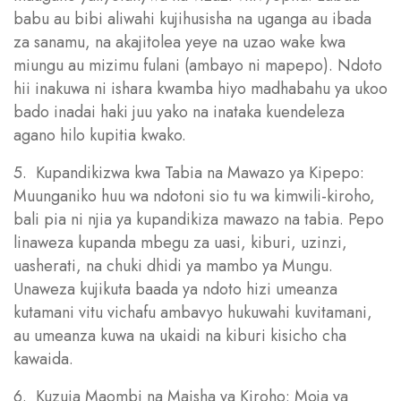
babu au bibi aliwahi kujihusisha na uganga au ibada
za sanamu, na akajitolea yeye na uzao wake kwa
miungu au mizimu fulani (ambayo ni mapepo). Ndoto
hii inakuwa ni ishara kwamba hiyo madhabahu ya ukoo
bado inadai haki juu yako na inataka kuendeleza
agano hilo kupitia kwako.
5. Kupandikizwa kwa Tabia na Mawazo ya Kipepo:
Muunganiko huu wa ndotoni sio tu wa kimwili-kiroho,
bali pia ni njia ya kupandikiza mawazo na tabia. Pepo
linaweza kupanda mbegu za uasi, kiburi, uzinzi,
uasherati, na chuki dhidi ya mambo ya Mungu.
Unaweza kujikuta baada ya ndoto hizi umeanza
kutamani vitu vichafu ambavyo hukuwahi kuvitamani,
au umeanza kuwa na ukaidi na kiburi kisicho cha
kawaida.
6. Kuzuia Maombi na Maisha ya Kiroho: Moja ya