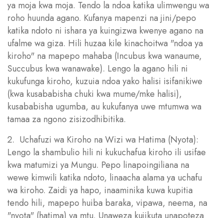
ya moja kwa moja. Tendo la ndoa katika ulimwengu wa
roho huunda agano. Kufanya mapenzi na jini/pepo
katika ndoto ni ishara ya kuingizwa kwenye agano na
ufalme wa giza. Hili huzaa kile kinachoitwa "ndoa ya
kiroho" na mapepo mahaba (Incubus kwa wanaume,
Succubus kwa wanawake). Lengo la agano hili ni
kukufunga kiroho, kuzuia ndoa yako halisi isifanikiwe
(kwa kusababisha chuki kwa mume/mke halisi),
kusababisha ugumba, au kukufanya uwe mtumwa wa
tamaa za ngono zisizodhibitika.
2. Uchafuzi wa Kiroho na Wizi wa Hatima (Nyota):
Lengo la shambulio hili ni kukuchafua kiroho ili usifae
kwa matumizi ya Mungu. Pepo linapoingiliana na
wewe kimwili katika ndoto, linaacha alama ya uchafu
wa kiroho. Zaidi ya hapo, inaaminika kuwa kupitia
tendo hili, mapepo huiba baraka, vipawa, neema, na
"nyota" (hatima) ya mtu. Unaweza kujikuta unapoteza