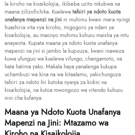
la kiroho na kisaikolojia, ikibeba uzito mkubwa na
maana zilizofichika. Kuelewa
tafsiri ya ndoto kuota
unafanya mapenzi na jini
ni muhimu kwani mara nyingi
huashiria vita vya kiroho, migogoro ya ndani ya
kisaikolojia, au maonyo muhimu kuhusu maisha ya mtu
anayeota. Kupata maana ya ndoto kuota unafanya
mapenzi na jini si jambo la kupuuza, kwani inaweza
kuwa ufunguo wa kuelewa vifungo, changamoto, na
hata hatima yako. Makala haya yanalenga kukupa
uchambuzi wa kina na wa kitaalamu, yakichunguza
tafsiri za ndoto hii kutoka nyanja za kidini na
kisaikolojia, na kutoa mwongozo wa vitendo kuhusu
nini cha kufanya.
Maana ya Ndoto Kuota Unafanya
Mapenzi na Jini: Mtazamo wa
Kiroho na Kisaikolojia