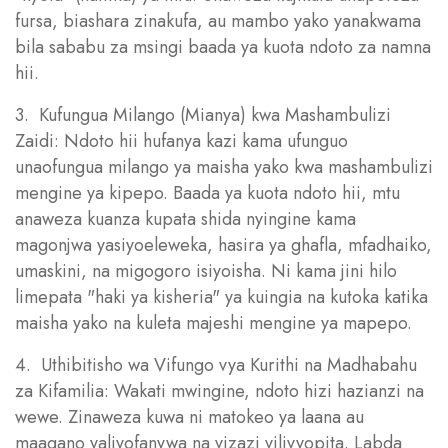
fursa, biashara zinakufa, au mambo yako yanakwama
bila sababu za msingi baada ya kuota ndoto za namna
hii.
3. Kufungua Milango (Mianya) kwa Mashambulizi
Zaidi: Ndoto hii hufanya kazi kama ufunguo
unaofungua milango ya maisha yako kwa mashambulizi
mengine ya kipepo. Baada ya kuota ndoto hii, mtu
anaweza kuanza kupata shida nyingine kama
magonjwa yasiyoeleweka, hasira ya ghafla, mfadhaiko,
umaskini, na migogoro isiyoisha. Ni kama jini hilo
limepata "haki ya kisheria" ya kuingia na kutoka katika
maisha yako na kuleta majeshi mengine ya mapepo.
4. Uthibitisho wa Vifungo vya Kurithi na Madhabahu
za Kifamilia: Wakati mwingine, ndoto hizi hazianzi na
wewe. Zinaweza kuwa ni matokeo ya laana au
maagano yaliyofanywa na vizazi vilivyopita. Labda