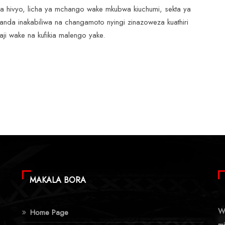
a hivyo, licha ya mchango wake mkubwa kiuchumi, sekta ya
anda inakabiliwa na changamoto nyingi zinazoweza kuathiri
aji wake na kufikia malengo yake.
MAKALA BORA
Wa
Home Page
mi