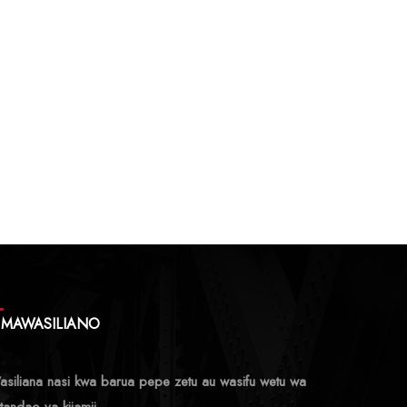
MAWASILIANO
siliana nasi kwa barua pepe zetu au wasifu wetu wa
tandao ya kijamii.