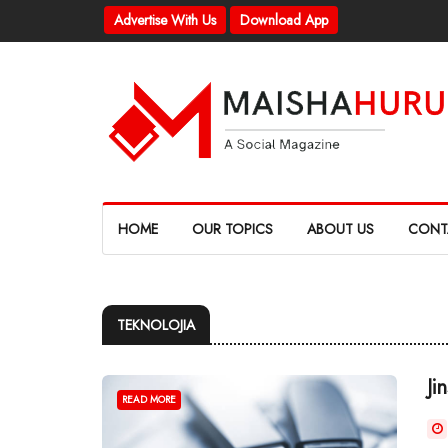
Advertise With Us
Download App
HOME
OUR TOPICS
ABOUT US
CONT
TEKNOLOJIA
Ji
READ MORE