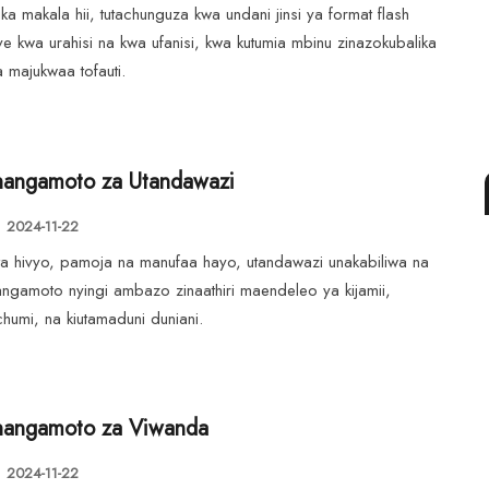
ika makala hii, tutachunguza kwa undani jinsi ya format flash
ve kwa urahisi na kwa ufanisi, kwa kutumia mbinu zinazokubalika
 majukwaa tofauti.
angamoto za Utandawazi
2024-11-22
a hivyo, pamoja na manufaa hayo, utandawazi unakabiliwa na
ngamoto nyingi ambazo zinaathiri maendeleo ya kijamii,
chumi, na kiutamaduni duniani.
angamoto za Viwanda
2024-11-22