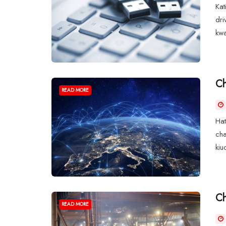
Kat
dri
kwa
Ch
READ MORE
Hat
cha
kiu
Ch
READ MORE