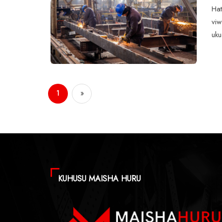
Hat
viw
uku
1
»
KUHUSU MAISHA HURU