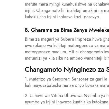
mafuta mara nyingi kunahusishwa na uchakav
injini. Changamoto hii inahitaji umakini na 
kuhakikisha injini inafanya kazi ipasavyo.
8. Gharama za Bima Zenye Mweleke
Bima za magari ya Subaru Impreza huwa ghal
uwezekano wa kuhitaji matengenezo ya mar
matengenezo maalum. Hii ni changamoto kw
matumizi ya kila siku na ambao wanahitaji b
Changamoto Nyinginezo za 
1. Matatizo ya Sensorer: Sensorer za gari l
hali inayosababisha taa za onyo kuwaka mar
2. Uchovu wa Viti na Ubovu wa Nyumba ya Inj
nyumba ya injini inaweza kuathirika kutokana n