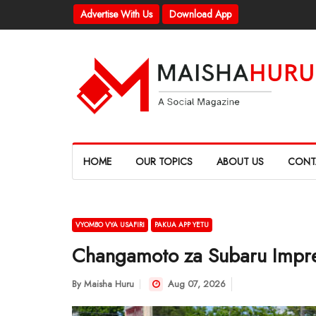
Advertise With Us
Download App
HOME
OUR TOPICS
ABOUT US
CONT
VYOMBO VYA USAFIRI
PAKUA APP YETU
Changamoto za Subaru Impr
By
Maisha Huru
Aug 07, 2026