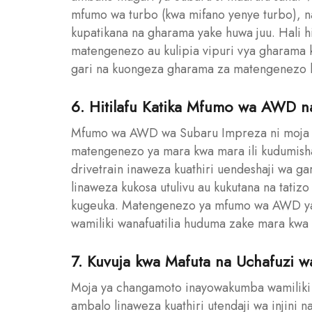
mfumo wa turbo (kwa mifano yenye turbo),
kupatikana na gharama yake huwa juu. Hali h
matengenezo au kulipia vipuri vya gharama 
gari na kuongeza gharama za matengenezo 
6. Hitilafu Katika Mfumo wa AWD na
Mfumo wa AWD wa Subaru Impreza ni moja ya s
matengenezo ya mara kwa mara ili kudumisha
drivetrain inaweza kuathiri uendeshaji wa g
linaweza kukosa utulivu au kukutana na tatizo
kugeuka. Matengenezo ya mfumo wa AWD yan
wamiliki wanafuatilia huduma zake mara kwa 
7. Kuvuja kwa Mafuta na Uchafuzi wa
Moja ya changamoto inayowakumba wamiliki w
ambalo linaweza kuathiri utendaji wa injini