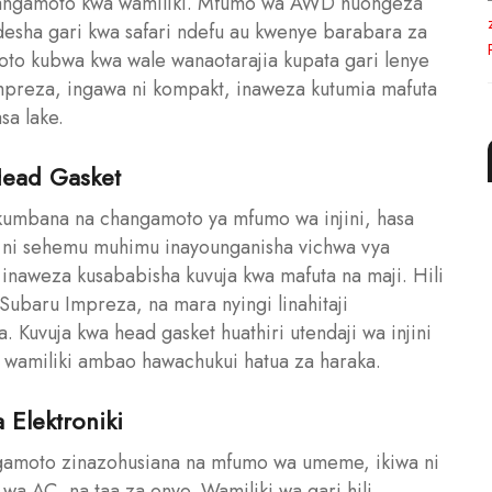
changamoto kwa wamiliki. Mfumo wa AWD huongeza
esha gari kwa safari ndefu au kwenye barabara za
oto kubwa kwa wale wanaotarajia kupata gari lenye
Impreza, ingawa ni kompakt, inaweza kutumia mafuta
sa lake.
Head Gasket
kumbana na changamoto ya mfumo wa injini, hasa
et ni sehemu muhimu inayounganisha vichwa vya
fu, inaweza kusababisha kuvuja kwa mafuta na maji. Hili
 Subaru Impreza, na mara nyingi linahitaji
uvuja kwa head gasket huathiri utendaji wa injini
wamiliki ambao hawachukui hatua za haraka.
Elektroniki
gamoto zinazohusiana na mfumo wa umeme, ikiwa ni
wa AC, na taa za onyo. Wamiliki wa gari hili