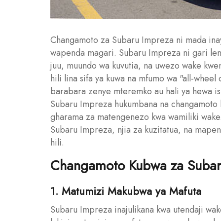
Changamoto za Subaru Impreza ni mada ina
wapenda magari. Subaru Impreza ni gari len
juu, muundo wa kuvutia, na uwezo wake kwe
hili lina sifa ya kuwa na mfumo wa "all-whee
barabara zenye mteremko au hali ya hewa isiy
Subaru Impreza hukumbana na changamoto ka
gharama za matengenezo kwa wamiliki wake. 
Subaru Impreza, njia za kuzitatua, na mape
hili.
Changamoto Kubwa za Subar
1. Matumizi Makubwa ya Mafuta
Subaru Impreza inajulikana kwa utendaji w