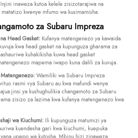
 Injini inaweza kutoa kelele zisizotarajiwa na
na matatizo kwenye mfumo wa kusimamisha.
angamoto za Subaru Impreza
i na Head Gasket:
Kufanya matengenezo ya kawaida
a kuvuja kwa head gasket na kupunguza gharama za
shauriwa kuhakikisha kuwa head gasket
atengenezo mapema iwapo kuna dalili za kuvuja.
a Matengenezo:
Wamiliki wa Subaru Impreza
ituo rasmi vya Subaru au kwa mafundi wenye
jua jinsi ya kushughulikia changamoto za Subaru
ama zisizo za lazima kwa kufanya matengenezo kwa
shaji wa Kiuchumi:
Ili kupunguza matumizi ya
auriwa kuendesha gari kwa kiuchumi, kuepuka
i yana upepo wa kutosha. Mbinu hizi zinaweza