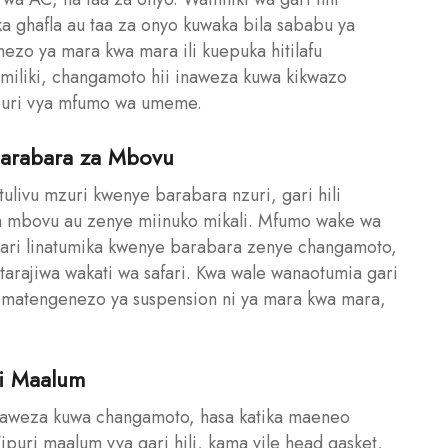
a ghafla au taa za onyo kuwaka bila sababu ya
zo ya mara kwa mara ili kuepuka hitilafu
amiliki, changamoto hii inaweza kuwa kikwazo
puri vya mfumo wa umeme.
Barabara za Mbovu
ulivu mzuri kwenye barabara nzuri, gari hili
 mbovu au zenye miinuko mikali. Mfumo wake wa
gari linatumika kwenye barabara zenye changamoto,
otarajiwa wakati wa safari. Kwa wale wanaotumia gari
matengenezo ya suspension ni ya mara kwa mara,
ri Maalum
unaweza kuwa changamoto, hasa katika maeneo
puri maalum vya gari hili, kama vile head gasket,