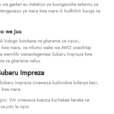
u wa gasket au matatizo ya kuunganisha sehemu za
matengenezo ya mara kwa mara ili kudhibiti kuvuja na
o wa Juu
i kidogo kutokana na gharama za vipuri,
a kwa mara, na mfumo wake wa AWD unaohitaji
a wamiliki wanaotegemea Subaru Impreza kwa
ima ya gharama nafuu.
Subaru Impreza
a Subaru Impreza zinaweza kushindwa kufanya kazi,
a kwa mara.
ini: Viti vinaweza kuanza kuchakaa haraka na
a joto la injini.