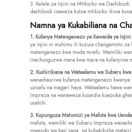
3. Kelele za Injini na Mtikisiko wa Dashibodi:
dashibodi inaweza kutoa mtikisiko ikiwa ku
Namna ya Kukabiliana na Ch
1. Kufanya Matengenezo ya Kawaida ya Injin
ya injini ni muhimu ili kuzuia changamoto z
matengenezo kwa muda mrefu. Wamiliki wana
inachunguzwa mara kwa mara na kufanyiwa m
2. Kushirikiana na Wataalamu wa Subaru kw
wanashauriwa kufanya matengenezo kwenye v
uzoefu na magari haya. Wataalamu hawa wana
Impreza na wanaweza kusaidia kuepuka ghar
usahihi.
3. Kupunguza Matumizi ya Mafuta kwa Uende
mafuta, wamiliki wa Subaru Impreza wanash
mwendo wa kasi sana, na kuhakikisha matair