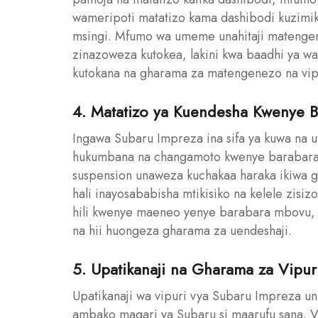
wameripoti matatizo kama dashibodi kuzimik
msingi. Mfumo wa umeme unahitaji matengene
zinazoweza kutokea, lakini kwa baadhi ya w
kutokana na gharama za matengenezo na vi
4. Matatizo ya Kuendesha Kwenye 
Ingawa Subaru Impreza ina sifa ya kuwa na ut
hukumbana na changamoto kwenye barabara
suspension unaweza kuchakaa haraka ikiwa 
hali inayosababisha mtikisiko na kelele zisiz
hili kwenye maeneo yenye barabara mbovu, 
na hii huongeza gharama za uendeshaji.
5. Upatikanaji na Gharama za Vipu
Upatikanaji wa vipuri vya Subaru Impreza 
ambako magari ya Subaru si maarufu sana. Vi