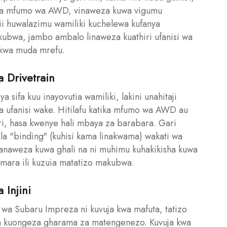
 na mfumo wa AWD, vinaweza kuwa vigumu
ii huwalazimu wamiliki kuchelewa kufanya
kubwa, jambo ambalo linaweza kuathiri ufanisi wa
kwa muda mrefu.
 Drivetrain
ifa kuu inayovutia wamiliki, lakini unahitaji
 ufanisi wake. Hitilafu katika mfumo wa AWD au
ari, hasa kwenye hali mbaya za barabara. Gari
 la "binding" (kuhisi kama linakwama) wakati wa
aweza kuwa ghali na ni muhimu kuhakikisha kuwa
mara ili kuzuia matatizo makubwa.
 Injini
a Subaru Impreza ni kuvuja kwa mafuta, tatizo
 na kuongeza gharama za matengenezo. Kuvuja kwa