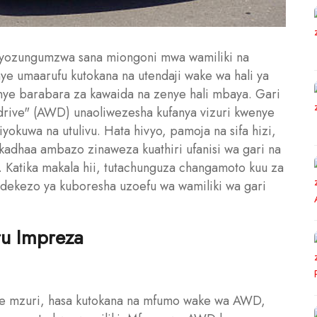
yozungumzwa sana miongoni mwa wamiliki na
ye umaarufu kutokana na utendaji wake wa hali ya
nye barabara za kawaida na zenye hali mbaya. Gari
l drive" (AWD) unaoliwezesha kufanya vizuri kwenye
okuwa na utulivu. Hata hivyo, pamoja na sifa hizi,
dhaa ambazo zinaweza kuathiri ufanisi wa gari na
Katika makala hii, tutachunguza changamoto kuu za
ndekezo ya kuboresha uzoefu wa wamiliki wa gari
u Impreza
ake mzuri, hasa kutokana na mfumo wake wa AWD,