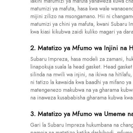
lakini matumizi ya mafuta yanaweza kuwa 
matumizi ya mafuta, hasa kwa wale wanaoend
mijini zilizo na msongamano. Hii ni changam
matumizi ya chini ya mafuta, kwani Subaru 
kwa kiasi kikubwa zaidi kuliko magari ya dara
2. Matatizo ya Mfumo wa Injini na 
Subaru Impreza, hasa modeli za zamani, hu
linapokuja suala la head gasket. Head gask
silinda na mwili wa injini, na ikiwa na hitila
ni tatizo la kawaida kwa baadhi ya mifano ya
matengenezo makubwa na ya gharama kubwa. K
na inaweza kusababisha gharama kubwa kwa 
3. Matatizo ya Mfumo wa Umeme na 
Gari la Subaru Impreza hukumbana na chan
pamoja na matatizo katika dashibodi, mfumo 