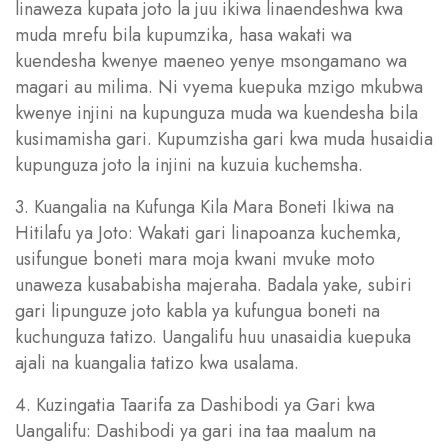
linaweza kupata joto la juu ikiwa linaendeshwa kwa
muda mrefu bila kupumzika, hasa wakati wa
kuendesha kwenye maeneo yenye msongamano wa
magari au milima. Ni vyema kuepuka mzigo mkubwa
kwenye injini na kupunguza muda wa kuendesha bila
kusimamisha gari. Kupumzisha gari kwa muda husaidia
kupunguza joto la injini na kuzuia kuchemsha.
3. Kuangalia na Kufunga Kila Mara Boneti Ikiwa na
Hitilafu ya Joto: Wakati gari linapoanza kuchemka,
usifungue boneti mara moja kwani mvuke moto
unaweza kusababisha majeraha. Badala yake, subiri
gari lipunguze joto kabla ya kufungua boneti na
kuchunguza tatizo. Uangalifu huu unasaidia kuepuka
ajali na kuangalia tatizo kwa usalama.
4. Kuzingatia Taarifa za Dashibodi ya Gari kwa
Uangalifu: Dashibodi ya gari ina taa maalum na