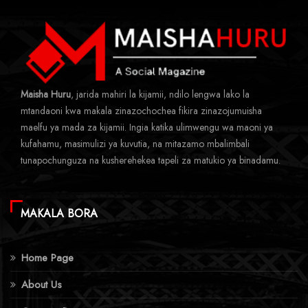
Maisha Huru
, jarida mahiri la kijamii, ndilo lengwa lako la
mtandaoni kwa makala zinazochochea fikira zinazojumuisha
maelfu ya mada za kijamii. Ingia katika ulimwengu wa maoni ya
kufahamu, masimulizi ya kuvutia, na mitazamo mbalimbali
tunapochunguza na kusherehekea tapeli za matukio ya binadamu.
MAKALA BORA
Home Page
About Us