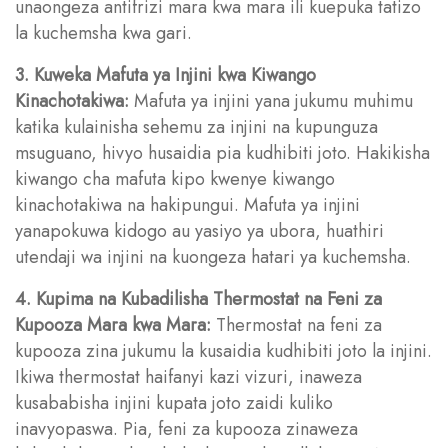
unaongeza antifrizi mara kwa mara ili kuepuka tatizo
la kuchemsha kwa gari.
3. Kuweka Mafuta ya Injini kwa Kiwango
Kinachotakiwa:
Mafuta ya injini yana jukumu muhimu
katika kulainisha sehemu za injini na kupunguza
msuguano, hivyo husaidia pia kudhibiti joto. Hakikisha
kiwango cha mafuta kipo kwenye kiwango
kinachotakiwa na hakipungui. Mafuta ya injini
yanapokuwa kidogo au yasiyo ya ubora, huathiri
utendaji wa injini na kuongeza hatari ya kuchemsha.
4. Kupima na Kubadilisha Thermostat na Feni za
Kupooza Mara kwa Mara:
Thermostat na feni za
kupooza zina jukumu la kusaidia kudhibiti joto la injini.
Ikiwa thermostat haifanyi kazi vizuri, inaweza
kusababisha injini kupata joto zaidi kuliko
inavyopaswa. Pia, feni za kupooza zinaweza