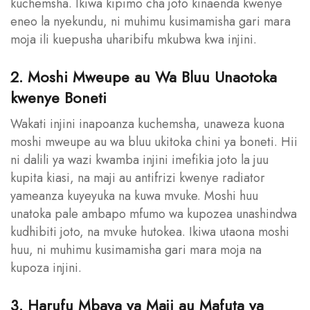
kuchemsha. Ikiwa kipimo cha joto kinaenda kwenye
eneo la nyekundu, ni muhimu kusimamisha gari mara
moja ili kuepusha uharibifu mkubwa kwa injini.
2. Moshi Mweupe au Wa Bluu Unaotoka
kwenye Boneti
Wakati injini inapoanza kuchemsha, unaweza kuona
moshi mweupe au wa bluu ukitoka chini ya boneti. Hii
ni dalili ya wazi kwamba injini imefikia joto la juu
kupita kiasi, na maji au antifrizi kwenye radiator
yameanza kuyeyuka na kuwa mvuke. Moshi huu
unatoka pale ambapo mfumo wa kupozea unashindwa
kudhibiti joto, na mvuke hutokea. Ikiwa utaona moshi
huu, ni muhimu kusimamisha gari mara moja na
kupoza injini.
3. Harufu Mbaya ya Maji au Mafuta ya