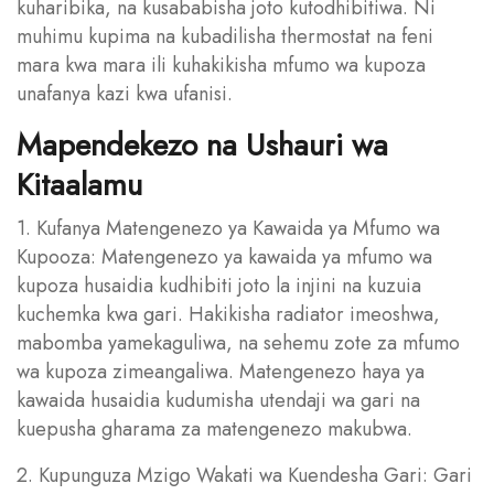
kuharibika, na kusababisha joto kutodhibitiwa. Ni
muhimu kupima na kubadilisha thermostat na feni
mara kwa mara ili kuhakikisha mfumo wa kupoza
unafanya kazi kwa ufanisi.
Mapendekezo na Ushauri wa
Kitaalamu
1. Kufanya Matengenezo ya Kawaida ya Mfumo wa
Kupooza: Matengenezo ya kawaida ya mfumo wa
kupoza husaidia kudhibiti joto la injini na kuzuia
kuchemka kwa gari. Hakikisha radiator imeoshwa,
mabomba yamekaguliwa, na sehemu zote za mfumo
wa kupoza zimeangaliwa. Matengenezo haya ya
kawaida husaidia kudumisha utendaji wa gari na
kuepusha gharama za matengenezo makubwa.
2. Kupunguza Mzigo Wakati wa Kuendesha Gari: Gari