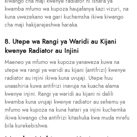
kiwango cha maji kwenye radiator ni ishara ya
kwamba mfumo wa kupoza haujafanya kazi vizuri, na
kuna uwezekano wa gari kuchemsha ikiwa kiwango
cha maji hakijarejeshwa haraka.
8. Utepe wa Rangi ya Waridi au Kijani
kwenye Radiator au Injini
Maeneo ya mfumo wa kupoza yanaweza kuwa na
utepe wa rangi ya waridi au kijani (antifrizi) kwenye
radiator au injini ikiwa kuna uvujaji. Utepe huu
unaashiria kuwa antifrizi inavuja na kuacha alama
kwenye injini. Rangi ya waridi au kijani ni dalili
kwamba kuna uvujaji kwenye radiator au sehemu ya
mfumo wa kupoza na kuna hatari ya injini kuchemka
ikiwa kiwango cha antifrizi kitashuka kwa muda mrefu
bila kurekebishwa.