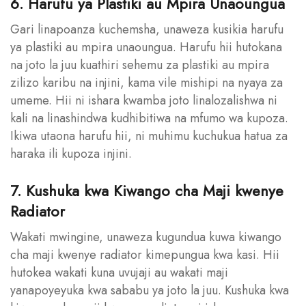
6. Harufu ya Plastiki au Mpira Unaoungua
Gari linapoanza kuchemsha, unaweza kusikia harufu
ya plastiki au mpira unaoungua. Harufu hii hutokana
na joto la juu kuathiri sehemu za plastiki au mpira
zilizo karibu na injini, kama vile mishipi na nyaya za
umeme. Hii ni ishara kwamba joto linalozalishwa ni
kali na linashindwa kudhibitiwa na mfumo wa kupoza.
Ikiwa utaona harufu hii, ni muhimu kuchukua hatua za
haraka ili kupoza injini.
7. Kushuka kwa Kiwango cha Maji kwenye
Radiator
Wakati mwingine, unaweza kugundua kuwa kiwango
cha maji kwenye radiator kimepungua kwa kasi. Hii
hutokea wakati kuna uvujaji au wakati maji
yanapoyeyuka kwa sababu ya joto la juu. Kushuka kwa