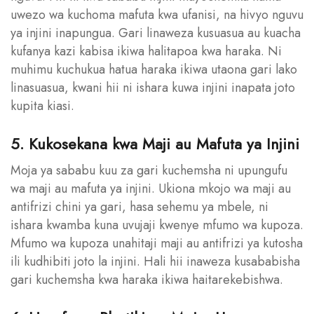
uwezo wa kuchoma mafuta kwa ufanisi, na hivyo nguvu
ya injini inapungua. Gari linaweza kusuasua au kuacha
kufanya kazi kabisa ikiwa halitapoa kwa haraka. Ni
muhimu kuchukua hatua haraka ikiwa utaona gari lako
linasuasua, kwani hii ni ishara kuwa injini inapata joto
kupita kiasi.
5. Kukosekana kwa Maji au Mafuta ya Injini
Moja ya sababu kuu za gari kuchemsha ni upungufu
wa maji au mafuta ya injini. Ukiona mkojo wa maji au
antifrizi chini ya gari, hasa sehemu ya mbele, ni
ishara kwamba kuna uvujaji kwenye mfumo wa kupoza.
Mfumo wa kupoza unahitaji maji au antifrizi ya kutosha
ili kudhibiti joto la injini. Hali hii inaweza kusababisha
gari kuchemsha kwa haraka ikiwa haitarekebishwa.