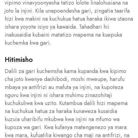
vipimo vinavyoonyesha tatizo lolote linalohusiana na
joto la injini. Kila unapoendesha gari, zingatia taarifa
hizi kwa makini na kuchukua hatua haraka ikiwa utaona
ishara yoyote isiyo ya kawaida. Tahadhari hii
inakusaidia kubaini matatizo mapema na kuepuka
kuchemka kwa gari.
Hitimisho
Dalili za gari kuchemsha kama kupanda kwa kipimo
cha joto kwenye dashibodi, moshi mweupe, harufu
mbaya ya antifrizi au mafuta ya injini, na kupoteza
nguvu kwa injini ni ishara muhimu zinazohitaji
kuchukuliwa kwa uzito. Kutambua dalili hizi mapema
na kuchukua hatua za haraka kunaweza kusaidia
kuzuia uharibifu mkubwa kwa injini na mfumo wa
kupoza wa gari. Kwa kufanya matengenezo ya mara
kwa mara, kufuatilia kiwango cha maji na antifrizi, na