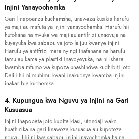
Injini Yanayochemka
Gari linapoanza kuchemsha, unaweza kusikia harufu
ya maji au mafuta ya injini yanayochemka. Harufu hii
hutokana na mvuke wa maji au antifrizi unaovuja na
kuyeyuka kwa sababu ya joto la juu kwenye injini.
Harufu ya antifrizi mara nyingi inafanana na harufu
tamu au kama ya plastiki inayoyeyuka, na ni ishara
kwamba mfumo wa kupoza unashindwa kudhibiti joto.
Dalili hii ni muhimu kwani inakuonya kwamba injini
inakaribia kuchemka.
4. Kupungua kwa Nguvu ya Injini na Gari
Kusuasua
Injini inapopata joto kupita kiasi, utendaji wake
huathirika na gari linaweza kusuasua au kupoteza
nguvu. Hii ni kwa sababu injini inayochemka haina