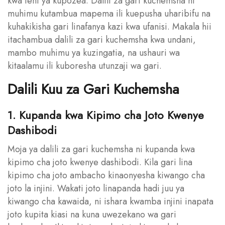
kwa feni ya kupozea. Dalili za gari kuchemsha ni
muhimu kutambua mapema ili kuepusha uharibifu na
kuhakikisha gari linafanya kazi kwa ufanisi. Makala hii
itachambua dalili za gari kuchemsha kwa undani,
mambo muhimu ya kuzingatia, na ushauri wa
kitaalamu ili kuboresha utunzaji wa gari.
Dalili Kuu za Gari Kuchemsha
1. Kupanda kwa Kipimo cha Joto Kwenye
Dashibodi
Moja ya dalili za gari kuchemsha ni kupanda kwa
kipimo cha joto kwenye dashibodi. Kila gari lina
kipimo cha joto ambacho kinaonyesha kiwango cha
joto la injini. Wakati joto linapanda hadi juu ya
kiwango cha kawaida, ni ishara kwamba injini inapata
joto kupita kiasi na kuna uwezekano wa gari