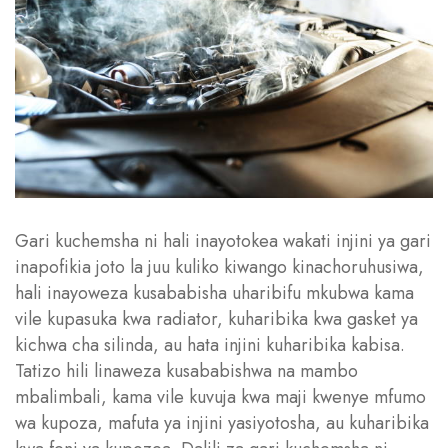
Gari kuchemsha ni hali inayotokea wakati injini ya gari
inapofikia joto la juu kuliko kiwango kinachoruhusiwa,
hali inayoweza kusababisha uharibifu mkubwa kama
vile kupasuka kwa radiator, kuharibika kwa gasket ya
kichwa cha silinda, au hata injini kuharibika kabisa.
Tatizo hili linaweza kusababishwa na mambo
mbalimbali, kama vile kuvuja kwa maji kwenye mfumo
wa kupoza, mafuta ya injini yasiyotosha, au kuharibika