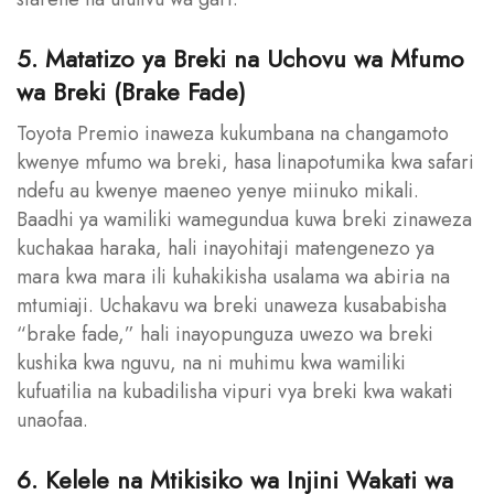
5. Matatizo ya Breki na Uchovu wa Mfumo
wa Breki (Brake Fade)
Toyota Premio inaweza kukumbana na changamoto
kwenye mfumo wa breki, hasa linapotumika kwa safari
ndefu au kwenye maeneo yenye miinuko mikali.
Baadhi ya wamiliki wamegundua kuwa breki zinaweza
kuchakaa haraka, hali inayohitaji matengenezo ya
mara kwa mara ili kuhakikisha usalama wa abiria na
mtumiaji. Uchakavu wa breki unaweza kusababisha
“brake fade,” hali inayopunguza uwezo wa breki
kushika kwa nguvu, na ni muhimu kwa wamiliki
kufuatilia na kubadilisha vipuri vya breki kwa wakati
unaofaa.
6. Kelele na Mtikisiko wa Injini Wakati wa