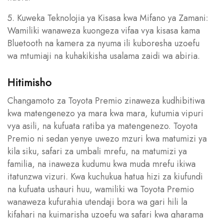
5. Kuweka Teknolojia ya Kisasa kwa Mifano ya Zamani:
Wamiliki wanaweza kuongeza vifaa vya kisasa kama
Bluetooth na kamera za nyuma ili kuboresha uzoefu
wa mtumiaji na kuhakikisha usalama zaidi wa abiria.
Hitimisho
Changamoto za Toyota Premio zinaweza kudhibitiwa
kwa matengenezo ya mara kwa mara, kutumia vipuri
vya asili, na kufuata ratiba ya matengenezo. Toyota
Premio ni sedan yenye uwezo mzuri kwa matumizi ya
kila siku, safari za umbali mrefu, na matumizi ya
familia, na inaweza kudumu kwa muda mrefu ikiwa
itatunzwa vizuri. Kwa kuchukua hatua hizi za kiufundi
na kufuata ushauri huu, wamiliki wa Toyota Premio
wanaweza kufurahia utendaji bora wa gari hili la
kifahari na kuimarisha uzoefu wa safari kwa gharama