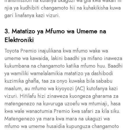
transmission na kufanya ukaguzi wa gia kwa wakati ni
njia ya kudhibiti changamoto hii na kuhakikisha kuwa
gari linafanya kazi vizuri.
3. Matatizo ya Mfumo wa Umeme na
Elektroniki
Toyota Premio inajulikana kwa mfumo wake wa
umeme wa kawaida, lakini baadhi ya mifano inaweza
kukumbana na changamoto katika mfumo huu. Baadhi
ya wamiliki wamelalamikia matatizo ya dashibodi
kuzimika ghafla, taa za onyo kuwaka bila sababu
maalum, au mfumo wa kiyoyozi (AC) kutofanya kazi
vizuri. Hitilafu hizi zinaweza kuongeza gharama za
matengenezo na kuvuruga uzoefu wa mtumiaji, hasa
kwa wale wanaotumia Premio kwa safari za kila siku.
Matengenezo ya mara kwa mara na ukaguzi wa
mfumo wa umeme husaidia kupunguza changamoto