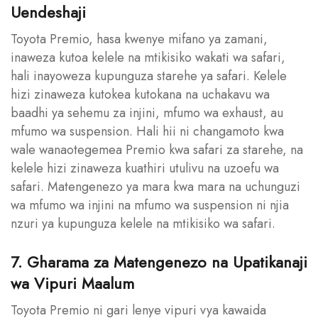
Uendeshaji
Toyota Premio, hasa kwenye mifano ya zamani,
inaweza kutoa kelele na mtikisiko wakati wa safari,
hali inayoweza kupunguza starehe ya safari. Kelele
hizi zinaweza kutokea kutokana na uchakavu wa
baadhi ya sehemu za injini, mfumo wa exhaust, au
mfumo wa suspension. Hali hii ni changamoto kwa
wale wanaotegemea Premio kwa safari za starehe, na
kelele hizi zinaweza kuathiri utulivu na uzoefu wa
safari. Matengenezo ya mara kwa mara na uchunguzi
wa mfumo wa injini na mfumo wa suspension ni njia
nzuri ya kupunguza kelele na mtikisiko wa safari.
7. Gharama za Matengenezo na Upatikanaji
wa Vipuri Maalum
Toyota Premio ni gari lenye vipuri vya kawaida