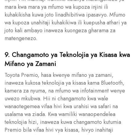
mara kwa mara ya mfumo wa kupoza injini ili
kuhakikisha kuwa joto linadhibitiwa ipasavyo. Mfumo
wa kupoza unahitaji kuhakikiwa ili kuepusha athari ya
joto kali ambayo inaweza kuongeza gharama za
matengenezo.
9. Changamoto ya Teknolojia ya Kisasa kwa
Mifano ya Zamani
Toyota Premio, hasa kwenye mifano ya zamani,
inaweza kukosa teknolojia ya kisasa kama Bluetooth,
kamera za nyuma, na mfumo wa infotainment wenye
uwezo mkubwa. Hii ni changamoto kwa wale
wanaotegemea vifaa hivi kwa urahisi wa safari na
usalama wa ziada. Kwa wamiliki wanaopendelea
teknolojia hizi, inaweza kuwa changamoto kutumia
Premio bila vifaa hivi vya kisasa, hivyo inahitaji