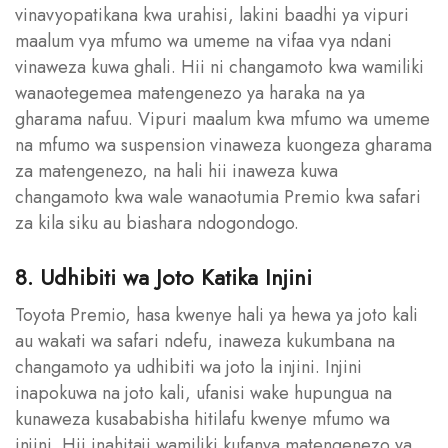
vinavyopatikana kwa urahisi, lakini baadhi ya vipuri
maalum vya mfumo wa umeme na vifaa vya ndani
vinaweza kuwa ghali. Hii ni changamoto kwa wamiliki
wanaotegemea matengenezo ya haraka na ya
gharama nafuu. Vipuri maalum kwa mfumo wa umeme
na mfumo wa suspension vinaweza kuongeza gharama
za matengenezo, na hali hii inaweza kuwa
changamoto kwa wale wanaotumia Premio kwa safari
za kila siku au biashara ndogondogo.
8. Udhibiti wa Joto Katika Injini
Toyota Premio, hasa kwenye hali ya hewa ya joto kali
au wakati wa safari ndefu, inaweza kukumbana na
changamoto ya udhibiti wa joto la injini. Injini
inapokuwa na joto kali, ufanisi wake hupungua na
kunaweza kusababisha hitilafu kwenye mfumo wa
injini. Hii inahitaji wamiliki kufanya matengenezo ya