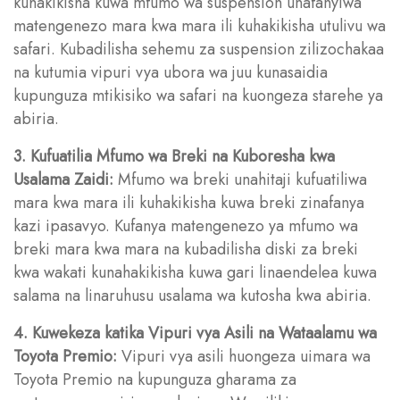
kuhakikisha kuwa mfumo wa suspension unafanyiwa
matengenezo mara kwa mara ili kuhakikisha utulivu wa
safari. Kubadilisha sehemu za suspension zilizochakaa
na kutumia vipuri vya ubora wa juu kunasaidia
kupunguza mtikisiko wa safari na kuongeza starehe ya
abiria.
3. Kufuatilia Mfumo wa Breki na Kuboresha kwa
Usalama Zaidi:
Mfumo wa breki unahitaji kufuatiliwa
mara kwa mara ili kuhakikisha kuwa breki zinafanya
kazi ipasavyo. Kufanya matengenezo ya mfumo wa
breki mara kwa mara na kubadilisha diski za breki
kwa wakati kunahakikisha kuwa gari linaendelea kuwa
salama na linaruhusu usalama wa kutosha kwa abiria.
4. Kuwekeza katika Vipuri vya Asili na Wataalamu wa
Toyota Premio:
Vipuri vya asili huongeza uimara wa
Toyota Premio na kupunguza gharama za