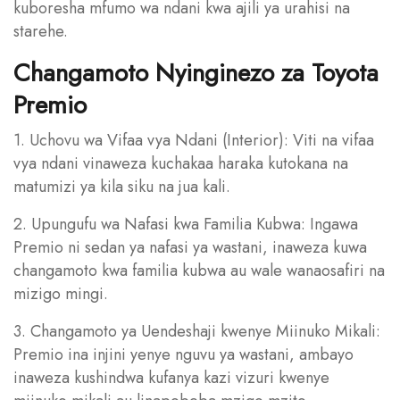
kuboresha mfumo wa ndani kwa ajili ya urahisi na
starehe.
Changamoto Nyinginezo za Toyota
Premio
1. Uchovu wa Vifaa vya Ndani (Interior): Viti na vifaa
vya ndani vinaweza kuchakaa haraka kutokana na
matumizi ya kila siku na jua kali.
2. Upungufu wa Nafasi kwa Familia Kubwa: Ingawa
Premio ni sedan ya nafasi ya wastani, inaweza kuwa
changamoto kwa familia kubwa au wale wanaosafiri na
mizigo mingi.
3. Changamoto ya Uendeshaji kwenye Miinuko Mikali:
Premio ina injini yenye nguvu ya wastani, ambayo
inaweza kushindwa kufanya kazi vizuri kwenye