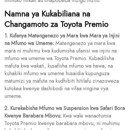
miinuko mikali au linapobeba mzigo mzito.
Namna ya Kukabiliana na
Changamoto za Toyota Premio
1. Kufanya Matengenezo ya Mara kwa Mara ya Injini
na Mfumo wa Umeme:
Matengenezo ya mara kwa
mara ni muhimu kwa kudumisha ufanisi wa injini na
mfumo wa umeme wa Toyota Premio. Kubadilisha
mafuta kwa wakati, kusafisha mfumo wa hewa, na
kuhakiki mfumo wa umeme husaidia kupunguza
matumizi ya mafuta na kudhibiti hitilafu zinazoweza
kutokea kwenye dashibodi na vifaa vingine vya
umeme.
2. Kurekebisha Mfumo wa Suspension kwa Safari Bora
Kwenye Barabara Mbovu:
Kwa wale wanaotumia
Toyota Premio kwenye barabara mbovu, ni muhimu