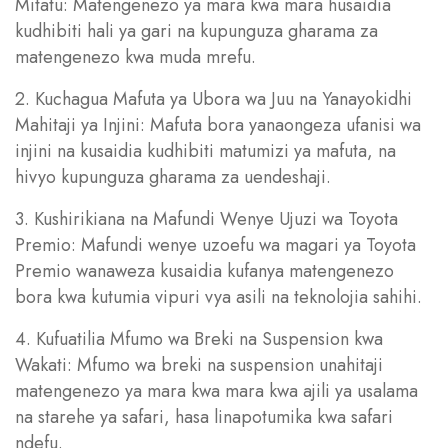
Mitatu: Matengenezo ya mara kwa mara husaidia
kudhibiti hali ya gari na kupunguza gharama za
matengenezo kwa muda mrefu.
2. Kuchagua Mafuta ya Ubora wa Juu na Yanayokidhi
Mahitaji ya Injini: Mafuta bora yanaongeza ufanisi wa
injini na kusaidia kudhibiti matumizi ya mafuta, na
hivyo kupunguza gharama za uendeshaji.
3. Kushirikiana na Mafundi Wenye Ujuzi wa Toyota
Premio: Mafundi wenye uzoefu wa magari ya Toyota
Premio wanaweza kusaidia kufanya matengenezo
bora kwa kutumia vipuri vya asili na teknolojia sahihi.
4. Kufuatilia Mfumo wa Breki na Suspension kwa
Wakati: Mfumo wa breki na suspension unahitaji
matengenezo ya mara kwa mara kwa ajili ya usalama
na starehe ya safari, hasa linapotumika kwa safari
ndefu.