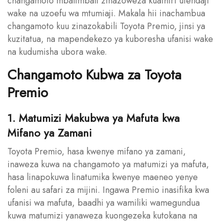
changamoto mbalimbali zinazoweza kuathiri utendaji
wake na uzoefu wa mtumiaji. Makala hii inachambua
changamoto kuu zinazokabili Toyota Premio, jinsi ya
kuzitatua, na mapendekezo ya kuboresha ufanisi wake
na kudumisha ubora wake.
Changamoto Kubwa za Toyota
Premio
1. Matumizi Makubwa ya Mafuta kwa
Mifano ya Zamani
Toyota Premio, hasa kwenye mifano ya zamani,
inaweza kuwa na changamoto ya matumizi ya mafuta,
hasa linapokuwa linatumika kwenye maeneo yenye
foleni au safari za mijini. Ingawa Premio inasifika kwa
ufanisi wa mafuta, baadhi ya wamiliki wamegundua
kuwa matumizi yanaweza kuongezeka kutokana na