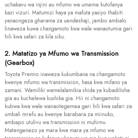
uchakavu wa injini au mfumo wa umeme kutofanya
kazi vizuri. Matumizi haya ya mafuta yasiyo thabiti
yanaongeza gharama za uendeshaji, jambo ambalo
linaweza kuwa changamoto kwa wale wanaotumia gari
hili kwa safari za kila siku.
2. Matatizo ya Mfumo wa Transmission
(Gearbox)
Toyota Premio inaweza kukumbana na changamoto
kwenye mfumo wa transmission, hasa kwa mifano ya
zamani. Wamiliki wamelalamikia shida ya kubadilisha
gia au kuchelewa kushika gia. Hii ni changamoto
kubwa kwa wale wanaotegemea gari hili kwa safari za
umbali mrefu au kwenye barabara za miinuko,
ambapo utulivu wa transmission ni muhimu.
Matengenezo ya mara kwa mara ya mfumo wa