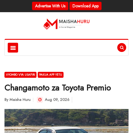
Advertise With Us
Download App
VYOMBO VYA USAFIRI
PAKUA APP YETU
Changamoto za Toyota Premio
By
Maisha Huru
Aug 09, 2026