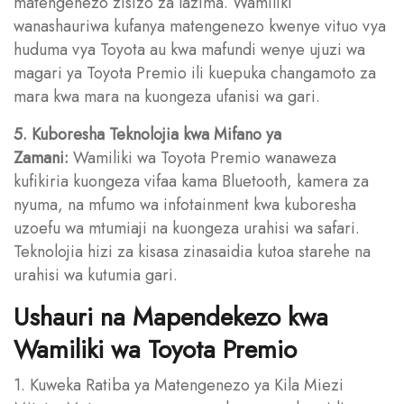
matengenezo zisizo za lazima. Wamiliki
wanashauriwa kufanya matengenezo kwenye vituo vya
huduma vya Toyota au kwa mafundi wenye ujuzi wa
magari ya Toyota Premio ili kuepuka changamoto za
mara kwa mara na kuongeza ufanisi wa gari.
5. Kuboresha Teknolojia kwa Mifano ya
Zamani:
Wamiliki wa Toyota Premio wanaweza
kufikiria kuongeza vifaa kama Bluetooth, kamera za
nyuma, na mfumo wa infotainment kwa kuboresha
uzoefu wa mtumiaji na kuongeza urahisi wa safari.
Teknolojia hizi za kisasa zinasaidia kutoa starehe na
urahisi wa kutumia gari.
Ushauri na Mapendekezo kwa
Wamiliki wa Toyota Premio
1. Kuweka Ratiba ya Matengenezo ya Kila Miezi