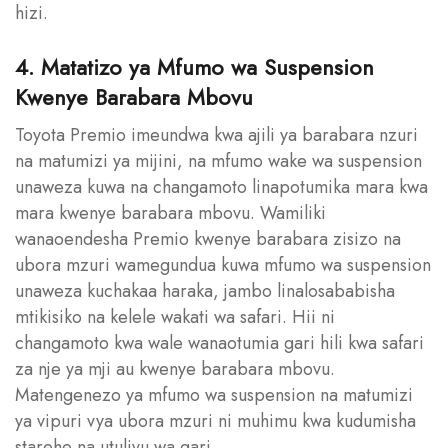
hizi.
4. Matatizo ya Mfumo wa Suspension
Kwenye Barabara Mbovu
Toyota Premio imeundwa kwa ajili ya barabara nzuri
na matumizi ya mijini, na mfumo wake wa suspension
unaweza kuwa na changamoto linapotumika mara kwa
mara kwenye barabara mbovu. Wamiliki
wanaoendesha Premio kwenye barabara zisizo na
ubora mzuri wamegundua kuwa mfumo wa suspension
unaweza kuchakaa haraka, jambo linalosababisha
mtikisiko na kelele wakati wa safari. Hii ni
changamoto kwa wale wanaotumia gari hili kwa safari
za nje ya mji au kwenye barabara mbovu.
Matengenezo ya mfumo wa suspension na matumizi
ya vipuri vya ubora mzuri ni muhimu kwa kudumisha
starehe na utulivu wa gari.