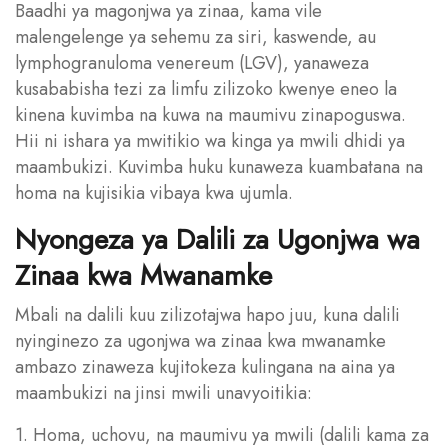
Baadhi ya magonjwa ya zinaa, kama vile
malengelenge ya sehemu za siri, kaswende, au
lymphogranuloma venereum (LGV), yanaweza
kusababisha tezi za limfu zilizoko kwenye eneo la
kinena kuvimba na kuwa na maumivu zinapoguswa.
Hii ni ishara ya mwitikio wa kinga ya mwili dhidi ya
maambukizi. Kuvimba huku kunaweza kuambatana na
homa na kujisikia vibaya kwa ujumla.
Nyongeza ya Dalili za Ugonjwa wa
Zinaa kwa Mwanamke
Mbali na dalili kuu zilizotajwa hapo juu, kuna dalili
nyinginezo za ugonjwa wa zinaa kwa mwanamke
ambazo zinaweza kujitokeza kulingana na aina ya
maambukizi na jinsi mwili unavyoitikia:
1. Homa, uchovu, na maumivu ya mwili (dalili kama za