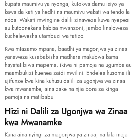
kupata maumivu ya nyonga, kutokwa damu isiyo ya
kawaida kati ya hedhi na maumivu wakati wa tendo la
ndoa. Wakati mwingine dalili zinaweza kuwa nyepesi
au kutoonekana kabisa mwanzoni, jambo linaloweza
kuchelewesha utambuzi wa tatizo.
Kwa mtazamo mpana, baadhi ya magonjwa ya zinaa
yanaweza kusababisha madhara makubwa kama
hayatatibiwa mapema, ikiwa ni pamoja na ugumba au
maambukizi kuenea zaidi mwilini. Endelea kusoma ili
ujifunze kwa kina kuhusu dalili za ugonjwa wa zinaa
kwa mwanamke, aina zake na njia bora za kinga
pamoja na matibabu.
Hizi ni Dalili za Ugonjwa wa Zinaa
kwa Mwanamke
Kuna aina nyingi za magonjwa ya zinaa, na kila moja