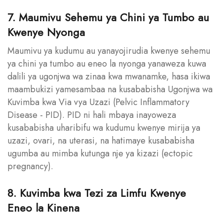
7. Maumivu Sehemu ya Chini ya Tumbo au
Kwenye Nyonga
Maumivu ya kudumu au yanayojirudia kwenye sehemu
ya chini ya tumbo au eneo la nyonga yanaweza kuwa
dalili ya ugonjwa wa zinaa kwa mwanamke, hasa ikiwa
maambukizi yamesambaa na kusababisha Ugonjwa wa
Kuvimba kwa Via vya Uzazi (Pelvic Inflammatory
Disease - PID). PID ni hali mbaya inayoweza
kusababisha uharibifu wa kudumu kwenye mirija ya
uzazi, ovari, na uterasi, na hatimaye kusababisha
ugumba au mimba kutunga nje ya kizazi (ectopic
pregnancy).
8. Kuvimba kwa Tezi za Limfu Kwenye
Eneo la Kinena