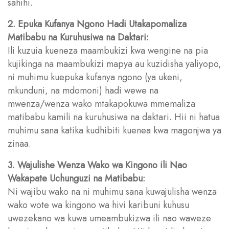
sahihi.
2. Epuka Kufanya Ngono Hadi Utakapomaliza
Matibabu na Kuruhusiwa na Daktari:
Ili kuzuia kueneza maambukizi kwa wengine na pia
kujikinga na maambukizi mapya au kuzidisha yaliyopo,
ni muhimu kuepuka kufanya ngono (ya ukeni,
mkunduni, na mdomoni) hadi wewe na
mwenza/wenza wako mtakapokuwa mmemaliza
matibabu kamili na kuruhusiwa na daktari. Hii ni hatua
muhimu sana katika kudhibiti kuenea kwa magonjwa ya
zinaa.
3. Wajulishe Wenza Wako wa Kingono ili Nao
Wakapate Uchunguzi na Matibabu:
Ni wajibu wako na ni muhimu sana kuwajulisha wenza
wako wote wa kingono wa hivi karibuni kuhusu
uwezekano wa kuwa umeambukizwa ili nao waweze