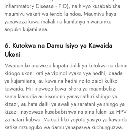
Inflammatory Disease - PID), na hivyo kusababisha
maumivu wakati wa tendo la ndoa. Maumivu haya
yanaweza kuwa makali na kumfanya mwanamke
aepuke kujamiiana.
6. Kutokwa na Damu Isiyo ya Kawaida
Ukeni
Mwanamke anaweza kupata dalili ya kutokwa na damu
kidogo ukeni kati ya vipindi vyake vya hedhi, baada
ya kujamiiana, au kuwa na hedhi nzito zaidi kuliko
kawaida. Hii inaweza kuwa ishara ya maambukizi
kama klamidia au kisonono yanayoathiri shingo ya
kizazi, au hata dalili ya awali ya saratani ya shingo ya
kizazi inayoweza kusababishwa na aina fulani za HPV
za hatari kubwa. Mabadiliko yoyote yasiyo ya kawaida
katika mzunguko wa damu yanapaswa kuchunguzwa.