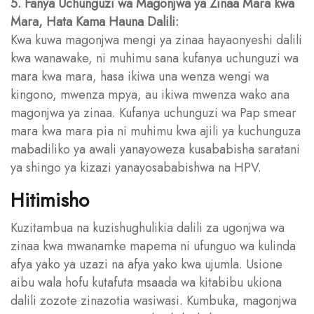
5. Fanya Uchunguzi wa Magonjwa ya Zinaa Mara kwa
Mara, Hata Kama Hauna Dalili:
Kwa kuwa magonjwa mengi ya zinaa hayaonyeshi dalili
kwa wanawake, ni muhimu sana kufanya uchunguzi wa
mara kwa mara, hasa ikiwa una wenza wengi wa
kingono, mwenza mpya, au ikiwa mwenza wako ana
magonjwa ya zinaa. Kufanya uchunguzi wa Pap smear
mara kwa mara pia ni muhimu kwa ajili ya kuchunguza
mabadiliko ya awali yanayoweza kusababisha saratani
ya shingo ya kizazi yanayosababishwa na HPV.
Hitimisho
Kuzitambua na kuzishughulikia dalili za ugonjwa wa
zinaa kwa mwanamke mapema ni ufunguo wa kulinda
afya yako ya uzazi na afya yako kwa ujumla. Usione
aibu wala hofu kutafuta msaada wa kitabibu ukiona
dalili zozote zinazotia wasiwasi. Kumbuka, magonjwa