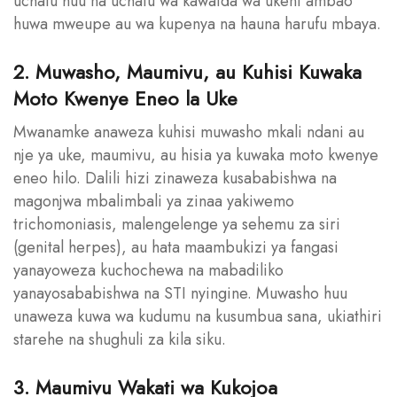
uchafu huu na uchafu wa kawaida wa ukeni ambao
huwa mweupe au wa kupenya na hauna harufu mbaya.
2. Muwasho, Maumivu, au Kuhisi Kuwaka
Moto Kwenye Eneo la Uke
Mwanamke anaweza kuhisi muwasho mkali ndani au
nje ya uke, maumivu, au hisia ya kuwaka moto kwenye
eneo hilo. Dalili hizi zinaweza kusababishwa na
magonjwa mbalimbali ya zinaa yakiwemo
trichomoniasis, malengelenge ya sehemu za siri
(genital herpes), au hata maambukizi ya fangasi
yanayoweza kuchochewa na mabadiliko
yanayosababishwa na STI nyingine. Muwasho huu
unaweza kuwa wa kudumu na kusumbua sana, ukiathiri
starehe na shughuli za kila siku.
3. Maumivu Wakati wa Kukojoa