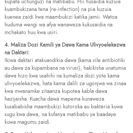
kupata uchunguzi na matibabu. Hii husaidia kuzuia
kuambukizana tena (re-infection) na pia kuzuia
kuenea zaidi kwa maambukizi katika jamii. Watoa
huduma wengi wa afya wanaweza kukusaidia na
mchakato huu kwa usiri.
4. Maliza Dozi Kamili ya Dawa Kama Ulivyoelekezwa
na Daktari:
Ikiwa daktari atakuandikia dawa (kama vile antibiotiki
au dawa za kupambana na virusi), hakikisha unatumia
dawa hizo kwa usahihi na kumaliza dozi yote kama
ulivyoelekezwa, hata kama dalili za ugonjwa wa zinaa
kwa mwanamke zitaanza kupotea kabla dawa
hazijaisha. Kuacha dawa mapema kunaweza
kusababisha maambukizi kutoroka au bakteria kuwa
sugu kwa dawa, na kufanya matibabu ya baadaye
kuwa magumu zaidi.