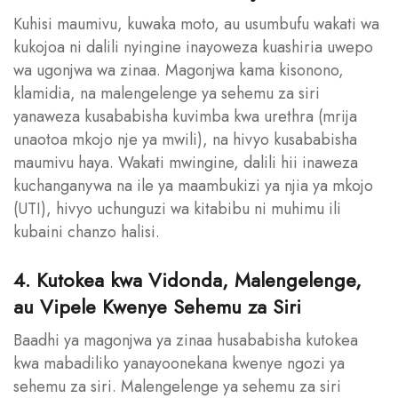
Kuhisi maumivu, kuwaka moto, au usumbufu wakati wa
kukojoa ni dalili nyingine inayoweza kuashiria uwepo
wa ugonjwa wa zinaa. Magonjwa kama kisonono,
klamidia, na malengelenge ya sehemu za siri
yanaweza kusababisha kuvimba kwa urethra (mrija
unaotoa mkojo nje ya mwili), na hivyo kusababisha
maumivu haya. Wakati mwingine, dalili hii inaweza
kuchanganywa na ile ya maambukizi ya njia ya mkojo
(UTI), hivyo uchunguzi wa kitabibu ni muhimu ili
kubaini chanzo halisi.
4. Kutokea kwa Vidonda, Malengelenge,
au Vipele Kwenye Sehemu za Siri
Baadhi ya magonjwa ya zinaa husababisha kutokea
kwa mabadiliko yanayoonekana kwenye ngozi ya
sehemu za siri. Malengelenge ya sehemu za siri