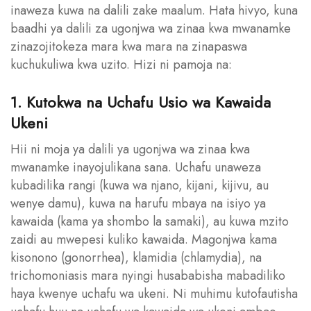
inaweza kuwa na dalili zake maalum. Hata hivyo, kuna
baadhi ya dalili za ugonjwa wa zinaa kwa mwanamke
zinazojitokeza mara kwa mara na zinapaswa
kuchukuliwa kwa uzito. Hizi ni pamoja na:
1. Kutokwa na Uchafu Usio wa Kawaida
Ukeni
Hii ni moja ya dalili ya ugonjwa wa zinaa kwa
mwanamke inayojulikana sana. Uchafu unaweza
kubadilika rangi (kuwa wa njano, kijani, kijivu, au
wenye damu), kuwa na harufu mbaya na isiyo ya
kawaida (kama ya shombo la samaki), au kuwa mzito
zaidi au mwepesi kuliko kawaida. Magonjwa kama
kisonono (gonorrhea), klamidia (chlamydia), na
trichomoniasis mara nyingi husababisha mabadiliko
haya kwenye uchafu wa ukeni. Ni muhimu kutofautisha