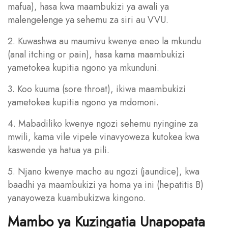
mafua), hasa kwa maambukizi ya awali ya
malengelenge ya sehemu za siri au VVU.
2. Kuwashwa au maumivu kwenye eneo la mkundu
(anal itching or pain), hasa kama maambukizi
yametokea kupitia ngono ya mkunduni.
3. Koo kuuma (sore throat), ikiwa maambukizi
yametokea kupitia ngono ya mdomoni.
4. Mabadiliko kwenye ngozi sehemu nyingine za
mwili, kama vile vipele vinavyoweza kutokea kwa
kaswende ya hatua ya pili.
5. Njano kwenye macho au ngozi (jaundice), kwa
baadhi ya maambukizi ya homa ya ini (hepatitis B)
yanayoweza kuambukizwa kingono.
Mambo ya Kuzingatia Unapopata