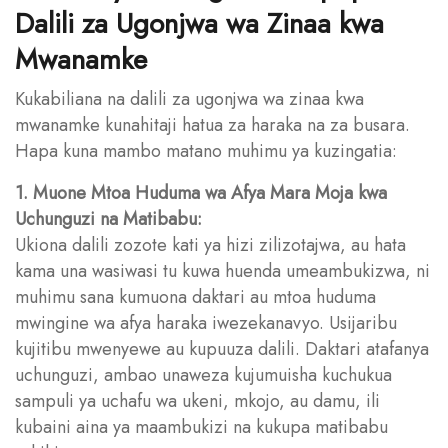
Dalili za Ugonjwa wa Zinaa kwa
Mwanamke
Kukabiliana na dalili za ugonjwa wa zinaa kwa
mwanamke kunahitaji hatua za haraka na za busara.
Hapa kuna mambo matano muhimu ya kuzingatia:
1. Muone Mtoa Huduma wa Afya Mara Moja kwa
Uchunguzi na Matibabu:
Ukiona dalili zozote kati ya hizi zilizotajwa, au hata
kama una wasiwasi tu kuwa huenda umeambukizwa, ni
muhimu sana kumuona daktari au mtoa huduma
mwingine wa afya haraka iwezekanavyo. Usijaribu
kujitibu mwenyewe au kupuuza dalili. Daktari atafanya
uchunguzi, ambao unaweza kujumuisha kuchukua
sampuli ya uchafu wa ukeni, mkojo, au damu, ili
kubaini aina ya maambukizi na kukupa matibabu