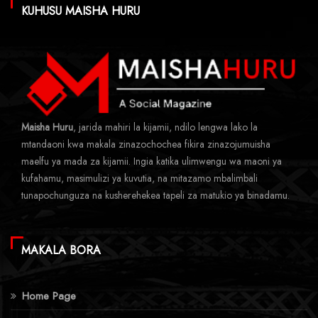
KUHUSU MAISHA HURU
Maisha Huru
, jarida mahiri la kijamii, ndilo lengwa lako la
mtandaoni kwa makala zinazochochea fikira zinazojumuisha
maelfu ya mada za kijamii. Ingia katika ulimwengu wa maoni ya
kufahamu, masimulizi ya kuvutia, na mitazamo mbalimbali
tunapochunguza na kusherehekea tapeli za matukio ya binadamu.
MAKALA BORA
Home Page