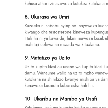
kuhusu athari zinazoweza kutokea kutokana n
8. Ukurasa wa Umri
Kuzeeka ni sababu nyingine inayoweza kuch
kiwango cha testosterone kinaweza kupungua
Hali hii ni ya kawaida, lakini inaweza kusaba
inahitaji uelewa na msaada wa kitaalamu.
9. Matatizo ya Uzito
Uzito kupita kiasi au unene wa kupita kiasi 
damu. Wanaume walio na uzito mzito wanawe
kutokana na shinikizo kwenye mishipa ya da
kunaweza kusaidia kuboresha hali hii.
10. Ukaribu na Mambo ya Usafi
Kutofanya usafi wa kutosha katika maeneo 