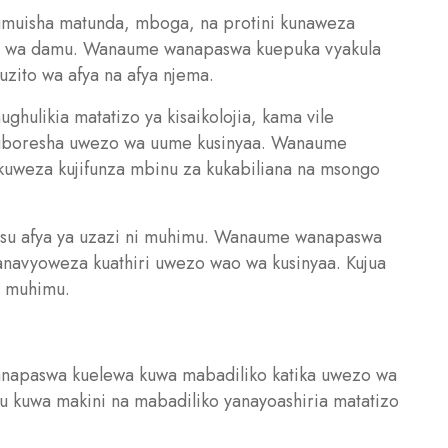
umuisha matunda, mboga, na protini kunaweza
iko wa damu. Wanaume wanapaswa kuepuka vyakula
uzito wa afya na afya njema.
ghulikia matatizo ya kisaikolojia, kama vile
 kuboresha uwezo wa uume kusinyaa. Wanaume
i kuweza kujifunza mbinu za kukabiliana na msongo
su afya ya uzazi ni muhimu. Wanaume wanapaswa
yanavyoweza kuathiri uwezo wao wa kusinyaa. Kujua
ni muhimu.
anapaswa kuelewa kuwa mabadiliko katika uwezo wa
mu kuwa makini na mabadiliko yanayoashiria matatizo