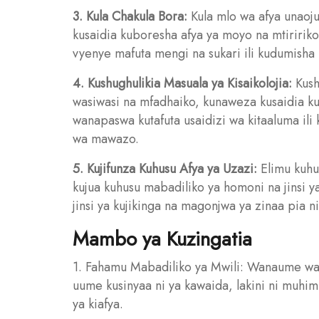
3. Kula Chakula Bora:
Kula mlo wa afya unaoj
kusaidia kuboresha afya ya moyo na mtirir
vyenye mafuta mengi na sukari ili kudumisha 
4. Kushughulikia Masuala ya Kisaikolojia:
Kushu
wasiwasi na mfadhaiko, kunaweza kusaidia
wanapaswa kutafuta usaidizi wa kitaaluma il
wa mawazo.
5. Kujifunza Kuhusu Afya ya Uzazi:
Elimu kuhu
kujua kuhusu mabadiliko ya homoni na jinsi 
jinsi ya kujikinga na magonjwa ya zinaa pia 
Mambo ya Kuzingatia
1. Fahamu Mabadiliko ya Mwili: Wanaume w
uume kusinyaa ni ya kawaida, lakini ni muhi
ya kiafya.