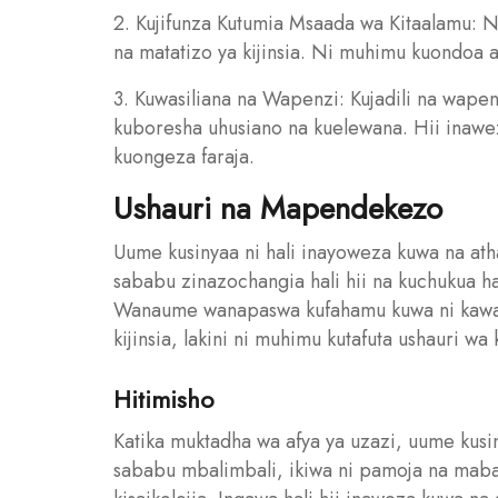
2. Kujifunza Kutumia Msaada wa Kitaalamu: 
na matatizo ya kijinsia. Ni muhimu kuondoa a
3. Kuwasiliana na Wapenzi: Kujadili na wape
kuboresha uhusiano na kuelewana. Hii inaw
kuongeza faraja.
Ushauri na Mapendekezo
Uume kusinyaa ni hali inayoweza kuwa na a
sababu zinazochangia hali hii na kuchukua h
Wanaume wanapaswa kufahamu kuwa ni kawai
kijinsia, lakini ni muhimu kutafuta ushauri wa 
Hitimisho
Katika muktadha wa afya ya uzazi, uume kusi
sababu mbalimbali, ikiwa ni pamoja na mabad