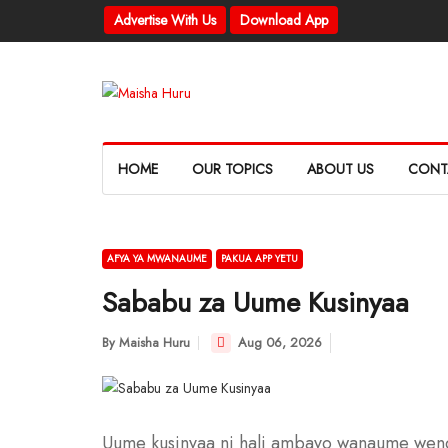
Advertise With Us
Download App
HOME
OUR TOPICS
ABOUT US
CONT
AFYA YA MWANAUME
PAKUA APP YETU
Sababu za Uume Kusinyaa
By
Maisha Huru
Aug 06, 2026
Uume kusinyaa ni hali ambayo wanaume weng