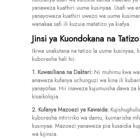
yanaweza kuathiri uume kusinyaa. Usafi wa en
yanayoweza kuathiri uwezo wa uume kusima
wanakaa safi ili kuzuia matatizo ya kiafya.
Jinsi ya Kuondokana na Tatiz
Ikiwa unakutana na tatizo la uume kusinyaa, 
kuboresha hali hii:
1. Kuwasiliana na Daktari:
Ni muhimu kwa wana
anaweza kufanya uchunguzi wa kina ili kuba
yanayofaa. Hii inaweza kujumuisha dawa za 
kisaikolojia.
2. Kufanya Mazoezi ya Kawaida:
Kujishughuli
kuboresha mtiririko wa damu, kuimarisha 
kusinyaa. Mazoezi yanaweza pia kusaidia 
wa kijinsia.