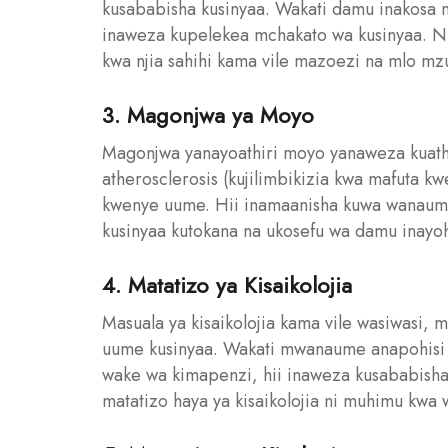
kusababisha kusinyaa. Wakati damu inakosa m
inaweza kupelekea mchakato wa kusinyaa. N
kwa njia sahihi kama vile mazoezi na mlo mzu
3. Magonjwa ya Moyo
Magonjwa yanayoathiri moyo yanaweza kuath
atherosclerosis (kujilimbikizia kwa mafuta 
kwenye uume. Hii inamaanisha kuwa wanau
kusinyaa kutokana na ukosefu wa damu inayohi
4. Matatizo ya Kisaikolojia
Masuala ya kisaikolojia kama vile wasiwasi,
uume kusinyaa. Wakati mwanaume anapohisi
wake wa kimapenzi, hii inaweza kusababisha 
matatizo haya ya kisaikolojia ni muhimu kwa 