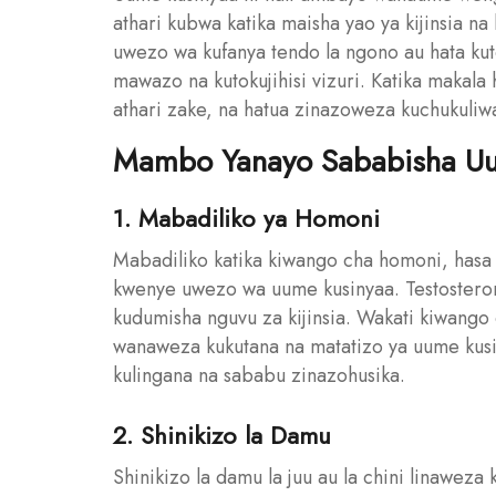
athari kubwa katika maisha yao ya kijinsia 
uwezo wa kufanya tendo la ngono au hata ku
mawazo na kutokujihisi vizuri. Katika makala
athari zake, na hatua zinazoweza kuchukuliwa 
Mambo Yanayo Sababisha Uu
1. Mabadiliko ya Homoni
Mabadiliko katika kiwango cha homoni, hasa
kwenye uwezo wa uume kusinyaa. Testostero
kudumisha nguvu za kijinsia. Wakati kiwango
wanaweza kukutana na matatizo ya uume kusi
kulingana na sababu zinazohusika.
2. Shinikizo la Damu
Shinikizo la damu la juu au la chini linawez