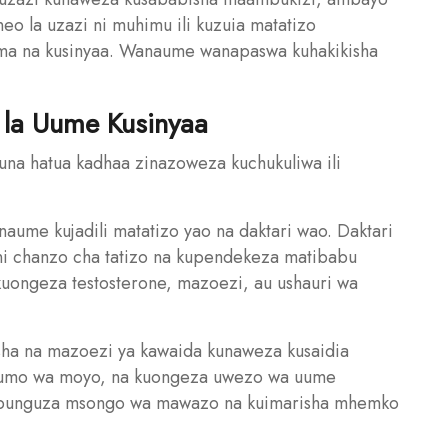
eo la uzazi ni muhimu ili kuzuia matatizo
ma na kusinyaa. Wanaume wanapaswa kuhakikisha
o la Uume Kusinyaa
kuna hatua kadhaa zinazoweza kuchukuliwa ili
ume kujadili matatizo yao na daktari wao. Daktari
ini chanzo cha tatizo na kupendekeza matibabu
kuongeza testosterone, mazoezi, au ushauri wa
sha na mazoezi ya kawaida kunaweza kusaidia
mfumo wa moyo, na kuongeza uwezo wa uume
kupunguza msongo wa mawazo na kuimarisha mhemko