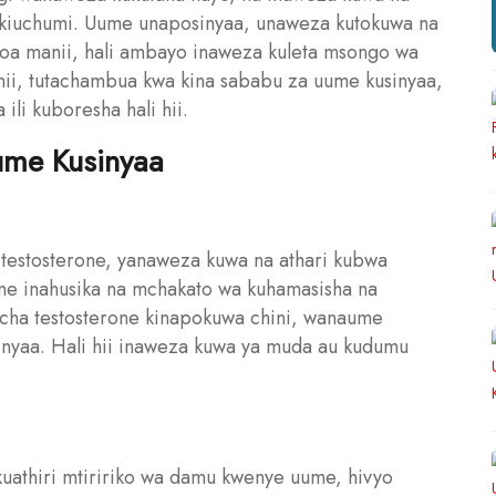
na kiuchumi. Uume unaposinyaa, unaweza kutokuwa na
toa manii, hali ambayo inaweza kuleta msongo wa
 hii, tutachambua kwa kina sababu za uume kusinyaa,
ili kuboresha hali hii.
me Kusinyaa
 testosterone, yanaweza kuwa na athari kubwa
ne inahusika na mchakato wa kuhamasisha na
 cha testosterone kinapokuwa chini, wanaume
nyaa. Hali hii inaweza kuwa ya muda au kudumu
a kuathiri mtiririko wa damu kwenye uume, hivyo