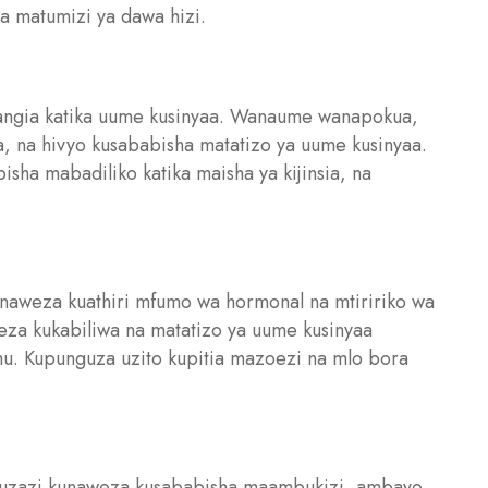
a matumizi ya dawa hizi.
angia katika uume kusinyaa. Wanaume wanapokua,
, na hivyo kusababisha matatizo ya uume kusinyaa.
bisha mabadiliko katika maisha ya kijinsia, na
kunaweza kuathiri mfumo wa hormonal na mtiririko wa
za kukabiliwa na matatizo ya uume kusinyaa
mu. Kupunguza uzito kupitia mazoezi na mlo bora
ya uzazi kunaweza kusababisha maambukizi, ambayo