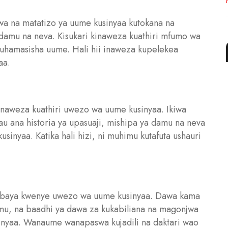
a na matatizo ya uume kusinyaa kutokana na
amu na neva. Kisukari kinaweza kuathiri mfumo wa
uhamasisha uume. Hali hii inaweza kupelekea
aa.
naweza kuathiri uwezo wa uume kusinyaa. Ikiwa
u ana historia ya upasuaji, mishipa ya damu na neva
usinyaa. Katika hali hizi, ni muhimu kutafuta ushauri
mbaya kwenye uwezo wa uume kusinyaa. Dawa kama
damu, na baadhi ya dawa za kukabiliana na magonjwa
inyaa. Wanaume wanapaswa kujadili na daktari wao