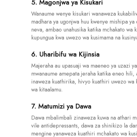
5. Magonjwa ya Kisukari
Wanaume wenye kisukari wanaweza kukabiliw
madhara ya ugonjwa huu kwenye mishipa ya d
neva, ambao unahusika katika mchakato wa k
kupungua kwa uwezo wa kusimama na kusiny
6. Uharibifu wa Kijinsia
Majeraha au upasuaji wa maeneo ya uzazi ya
mwanaume amepata jeraha katika eneo hili, a
inaweza kuathirika, hivyo kuathiri uwezo wa k
wa kitaalamu.
7. Matumizi ya Dawa
Dawa mbalimbali zinaweza kuwa na athari 
vile antidepressants, dawa za shinikizo la 
mengine yanaweza kuathiri mchakato wa kus