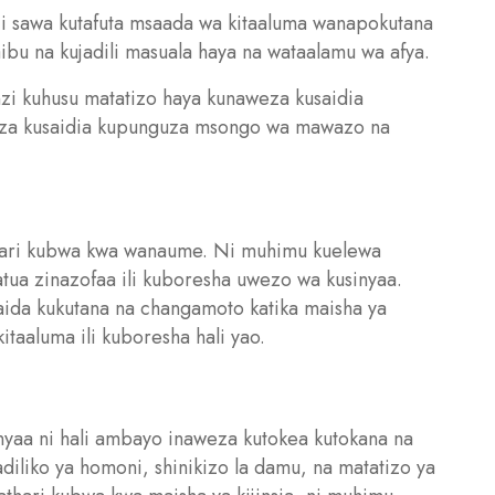
Ni sawa kutafuta msaada wa kitaaluma wanapokutana
ibu na kujadili masuala haya na wataalamu wa afya.
nzi kuhusu matatizo haya kunaweza kusaidia
eza kusaidia kupunguza msongo wa mawazo na
thari kubwa kwa wanaume. Ni muhimu kuelewa
atua zinazofaa ili kuboresha uwezo wa kusinyaa.
da kukutana na changamoto katika maisha ya
kitaaluma ili kuboresha hali yao.
nyaa ni hali ambayo inaweza kutokea kutokana na
iliko ya homoni, shinikizo la damu, na matatizo ya