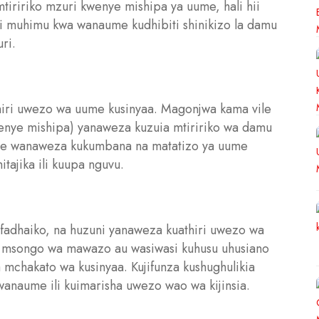
tiririko mzuri kwenye mishipa ya uume, hali hii
i muhimu kwa wanaume kudhibiti shinikizo la damu
ri.
iri uwezo wa uume kusinyaa. Magonjwa kama vile
kwenye mishipa) yanaweza kuzuia mtiririko wa damu
me wanaweza kukumbana na matatizo ya uume
tajika ili kuupa nguvu.
 mfadhaiko, na huzuni yanaweza kuathiri uwezo wa
 msongo wa mawazo au wasiwasi kuhusu uhusiano
mchakato wa kusinyaa. Kujifunza kushughulikia
wanaume ili kuimarisha uwezo wao wa kijinsia.