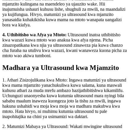
mjamzito kulingana na maendeleo ya ujauzito wake. Hii
inajumuisha ushauri kuhusu lishe, shughuli za mwili, na maandalizi
ya kujifungua. Hivyo, matumizi ya ultrasound kwa mjamzito
yanasaidia kuhakikisha kuwa mama na mtoto wanapata uangalizi
bora wa kiafya.
4. Uthibitisho wa Afya ya Mtoto:
Ultrasound inatoa uthibitisho
kwa wazazi kuwa mtoto wao anakua kwa afya njema. Picha
zinazopatikana kwa njia ya ultrasound zinaweza pia kuwa chanzo
cha furaha na utulivu kwa wazazi, kwani wanaweza kuona picha za
mtoto wao akiwa tumboni.
Madhara ya Ultrasound kwa Mjamzito
1. Athari Zisizojulikana kwa Mtoto: Ingawa matumizi ya ultrasound
kwa mama mjamzito yanachukuliwa kuwa salama, kuna maswali
kuhusu athari za muda mrefu ambazo hazijathibitishwa kikamilifu.
Uchunguzi unaonyesha kuwa kutumia ultrasound mara nyingi bila
sababu maalum inaweza kuongeza joto la tishu za mwili, ingawa
hakuna ushahidi wa moja kwa moja wa madhara makubwa kwa
mtoto. Hata hivyo, ni muhimu kutumia ultrasound tu pale
inapohitajika na chini ya usimamizi wa daktari.
2. Matumizi Mabaya ya Ultrasound: Wakati mwingine ultrasound