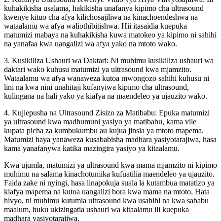
kuhakikisha usalama, hakikisha unafanya kipimo cha ultrasound
kwenye kituo cha afya kilichosajiliwa na kinachoendeshwa na
wataalamu wa afya waliothibitishwa. Hii itasaidia kuepuka
matumizi mabaya na kuhakikisha kuwa matokeo ya kipimo ni sahihi
na yanafaa kwa uangalizi wa afya yako na mtoto wako.
3. Kusikiliza Ushauri wa Daktari: Ni muhimu kusikiliza ushauri wa
daktari wako kuhusu matumizi ya ultrasound kwa mjamzito.
Wataalamu wa afya wanaweza kutoa mwongozo sahihi kuhusu ni
lini na kwa nini unahitaji kufanyiwa kipimo cha ultrasound,
kulingana na hali yako ya kiafya na maendeleo ya ujauzito wako.
4. Kujiepusha na Ultrasound Zisizo za Matibabu: Epuka matumizi
ya ultrasound kwa madhumuni yasiyo ya matibabu, kama vile
kupata picha za kumbukumbu au kujua jinsia ya mtoto mapema.
Matumizi haya yanaweza kusababisha madhara yasiyotarajiwa, hasa
kama yanafanywa katika mazingira yasiyo ya kitaalamu.
Kwa ujumla, matumizi ya ultrasound kwa mama mjamzito ni kipimo
muhimu na salama kinachotumika kufuatilia maendeleo ya ujauzito.
Faida zake ni nyingi, hasa linapokuja suala la kutambua matatizo ya
kiafya mapema na kutoa uangalizi bora kwa mama na mtoto. Hata
hivyo, ni muhimu kutumia ultrasound kwa usahihi na kwa sababu
maalum, huku ukizingatia ushauri wa kitaalamu ili kuepuka
madhara yasiyotarajiwa.