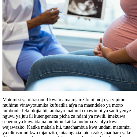
Matumizi ya ultrasound kwa mama mjamzito ni moja ya vipimo
muhimu vinavyotumika kufuatilia afya na maendeleo ya mtoto
tumboni. Teknolojia hii, ambayo inatumia mawimbi ya sauti yenye
nguvu ya juu ili kutengeneza picha za ndani ya mwili, imekuwa
sehemu ya kawaida na muhimu katika huduma za afya kwa
wajawazito. Katika makala hii, tutachambua kwa undani matumizi
ya ultrasound kwa mjamzito, tutaangazia faida zake, madhara yake