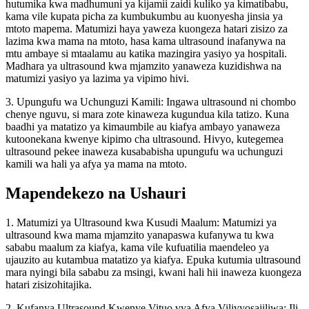
hutumika kwa madhumuni ya kijamii zaidi kuliko ya kimatibabu,
kama vile kupata picha za kumbukumbu au kuonyesha jinsia ya
mtoto mapema. Matumizi haya yaweza kuongeza hatari zisizo za
lazima kwa mama na mtoto, hasa kama ultrasound inafanywa na
mtu ambaye si mtaalamu au katika mazingira yasiyo ya hospitali.
Madhara ya ultrasound kwa mjamzito yanaweza kuzidishwa na
matumizi yasiyo ya lazima ya vipimo hivi.
3. Upungufu wa Uchunguzi Kamili: Ingawa ultrasound ni chombo
chenye nguvu, si mara zote kinaweza kugundua kila tatizo. Kuna
baadhi ya matatizo ya kimaumbile au kiafya ambayo yanaweza
kutoonekana kwenye kipimo cha ultrasound. Hivyo, kutegemea
ultrasound pekee inaweza kusababisha upungufu wa uchunguzi
kamili wa hali ya afya ya mama na mtoto.
Mapendekezo na Ushauri
1. Matumizi ya Ultrasound kwa Kusudi Maalum: Matumizi ya
ultrasound kwa mama mjamzito yanapaswa kufanywa tu kwa
sababu maalum za kiafya, kama vile kufuatilia maendeleo ya
ujauzito au kutambua matatizo ya kiafya. Epuka kutumia ultrasound
mara nyingi bila sababu za msingi, kwani hali hii inaweza kuongeza
hatari zisizohitajika.
2. Kufanya Ultrasound Kwenye Vituo vya Afya Vilivyosajiliwa: Ili