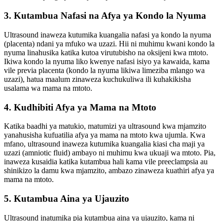
3. Kutambua Nafasi na Afya ya Kondo la Nyuma
Ultrasound inaweza kutumika kuangalia nafasi ya kondo la nyuma
(placenta) ndani ya mfuko wa uzazi. Hii ni muhimu kwani kondo la
nyuma linahusika katika kutoa virutubisho na oksijeni kwa mtoto.
Ikiwa kondo la nyuma liko kwenye nafasi isiyo ya kawaida, kama
vile previa placenta (kondo la nyuma likiwa limeziba mlango wa
uzazi), hatua maalum zinaweza kuchukuliwa ili kuhakikisha
usalama wa mama na mtoto.
4. Kudhibiti Afya ya Mama na Mtoto
Katika baadhi ya matukio, matumizi ya ultrasound kwa mjamzito
yanahusisha kufuatilia afya ya mama na mtoto kwa ujumla. Kwa
mfano, ultrasound inaweza kutumika kuangalia kiasi cha maji ya
uzazi (amniotic fluid) ambayo ni muhimu kwa ukuaji wa mtoto. Pia,
inaweza kusaidia katika kutambua hali kama vile preeclampsia au
shinikizo la damu kwa mjamzito, ambazo zinaweza kuathiri afya ya
mama na mtoto.
5. Kutambua Aina ya Ujauzito
Ultrasound inatumika pia kutambua aina ya ujauzito, kama ni