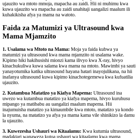
ujauzito wa mtoto mmoja, mapacha au zaidi. Hii ni muhimu kwa
kuwa ujauzito wa mapacha au zaidi unahitaji uangalizi maalum ili
kuhakikisha afya ya mama na watoto.
Faida za Matumizi ya Ultrasound kwa
Mama Mjamzito
1. Usalama wa Mtoto na Mama:
Moja ya faida kubwa ya
matumizi ya ultrasound kwa mama mjamzito ni usalama wake.
Kipimo hiki hakihusishi mionzi kama ilivyo kwa X-ray, hivyo
kinachukuliwa kuwa salama kwa mama na mtoto. Mawimbi ya sauti
yanayotumika katika ultrasound hayana hatari inayojulikana, na hii
inafanya ultrasound kuwa kipimo kinachotegemewa kwa kufuatilia
ujauzito.
2. Kutambua Matatizo ya Kiafya Mapema:
Ultrasound ina
uwezo wa kutambua matatizo ya kiafya mapema, hivyo kuruhusu
mipango ya matibabu au uangalizi maalum mapema. Hii
inajumuisha matatizo ya kimaumbile kwa mtoto, matatizo ya kondo
la nyuma, na matatizo ya afya ya mama kama vile shinikizo la damu
la ujauzito.
3. Kuwezesha Ushauri wa Kitaalamu:
Kwa kutumia ultrasound,
madaktari wanaweza kutoa ushauri wa kitaalamu kwa mama