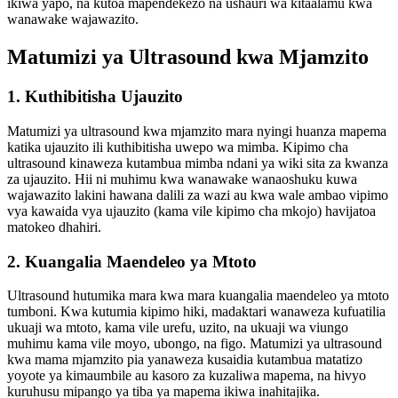
ikiwa yapo, na kutoa mapendekezo na ushauri wa kitaalamu kwa
wanawake wajawazito.
Matumizi ya Ultrasound kwa Mjamzito
1. Kuthibitisha Ujauzito
Matumizi ya ultrasound kwa mjamzito mara nyingi huanza mapema
katika ujauzito ili kuthibitisha uwepo wa mimba. Kipimo cha
ultrasound kinaweza kutambua mimba ndani ya wiki sita za kwanza
za ujauzito. Hii ni muhimu kwa wanawake wanaoshuku kuwa
wajawazito lakini hawana dalili za wazi au kwa wale ambao vipimo
vya kawaida vya ujauzito (kama vile kipimo cha mkojo) havijatoa
matokeo dhahiri.
2. Kuangalia Maendeleo ya Mtoto
Ultrasound hutumika mara kwa mara kuangalia maendeleo ya mtoto
tumboni. Kwa kutumia kipimo hiki, madaktari wanaweza kufuatilia
ukuaji wa mtoto, kama vile urefu, uzito, na ukuaji wa viungo
muhimu kama vile moyo, ubongo, na figo. Matumizi ya ultrasound
kwa mama mjamzito pia yanaweza kusaidia kutambua matatizo
yoyote ya kimaumbile au kasoro za kuzaliwa mapema, na hivyo
kuruhusu mipango ya tiba ya mapema ikiwa inahitajika.