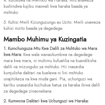
4. Kutokuwa na Mwitikio wa Haraka: Mtu anaweza
kushindwa kujibu maswali kwa haraka baada ya
mshtuko.
5. Kuhisi Mwili Kizunguzungu au Uzito: Mwili unaweza
kuhisi mzito baada ya degedege.
Mambo Muhimu ya Kuzingatia
1. Kumchunguza Mtu Kwa Dalili za Mshtuko wa Mara
kwa Mara:
Kwa wale wanaokumbwa na degedege
mara kwa mara, ni muhimu kufuatilia na kuandikisha
dalili na mizunguko ya mshtuko. Hii inasaidia
kumjulisha daktari na kuelewa ni lini mshtuko
unajitokeza na kwa muda gani. Pia, uchunguzi wa
karibu unasaidia kuchukua hatua za haraka ikiwa dalili
za degedege zinaonekana.
2. Kumwona Daktari kwa Uchunguzi wa Haraka: