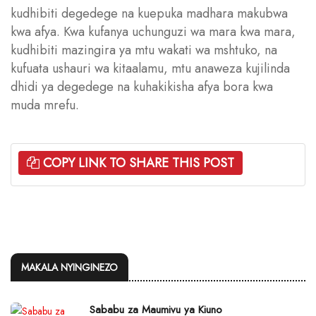
kudhibiti degedege na kuepuka madhara makubwa
kwa afya. Kwa kufanya uchunguzi wa mara kwa mara,
kudhibiti mazingira ya mtu wakati wa mshtuko, na
kufuata ushauri wa kitaalamu, mtu anaweza kujilinda
dhidi ya degedege na kuhakikisha afya bora kwa
muda mrefu.
COPY LINK TO SHARE THIS POST
MAKALA NYINGINEZO
Sababu za Maumivu ya Kiuno