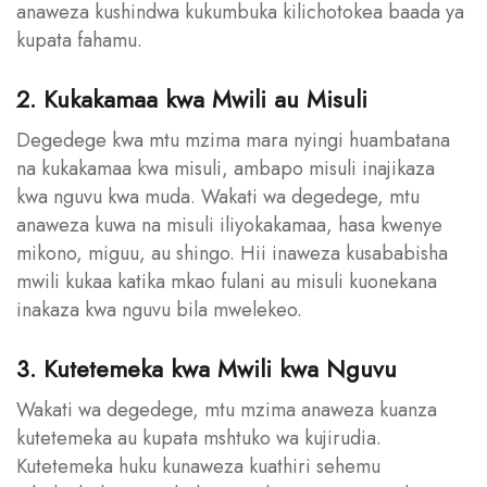
anaweza kushindwa kukumbuka kilichotokea baada ya
kupata fahamu.
2. Kukakamaa kwa Mwili au Misuli
Degedege kwa mtu mzima mara nyingi huambatana
na kukakamaa kwa misuli, ambapo misuli inajikaza
kwa nguvu kwa muda. Wakati wa degedege, mtu
anaweza kuwa na misuli iliyokakamaa, hasa kwenye
mikono, miguu, au shingo. Hii inaweza kusababisha
mwili kukaa katika mkao fulani au misuli kuonekana
inakaza kwa nguvu bila mwelekeo.
3. Kutetemeka kwa Mwili kwa Nguvu
Wakati wa degedege, mtu mzima anaweza kuanza
kutetemeka au kupata mshtuko wa kujirudia.
Kutetemeka huku kunaweza kuathiri sehemu