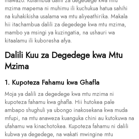
mawazo. Kutambua dalili za degedege kwa mtu
mzima mapema ni muhimu ili kuchukua hatua sahihi
na kuhakikisha usalama wa mtu aliyeathirika. Makala
hii itachambua dalili za degedege kwa mtu mzima,
mambo ya msingi ya kuzingatia, na ushauri wa
kitaalamu ili kuboresha afya.
Dalili Kuu za Degedege kwa Mtu
Mzima
1. Kupoteza Fahamu kwa Ghafla
Moja ya dalili za degedege kwa mtu mzima ni
kupoteza fahamu kwa ghafla. Hii hutokea pale
ambapo shughuli ya ubongo inakosekana kwa muda
mfupi, na mtu anaweza kuanguka chini au kutokuwa na
ufahamu wa kinachotokea. Kupoteza fahamu ni dalili
kubwa ya degedege, na wakati mwingine mtu