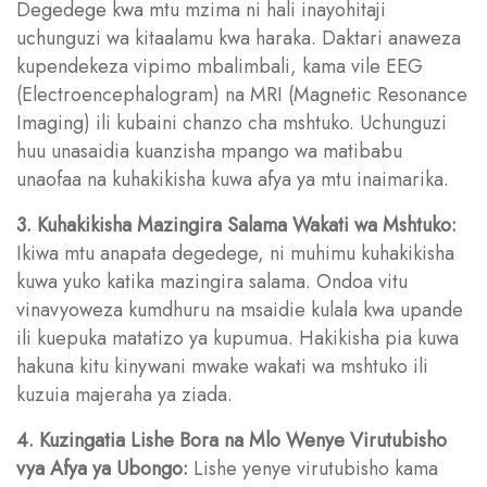
Degedege kwa mtu mzima ni hali inayohitaji
uchunguzi wa kitaalamu kwa haraka. Daktari anaweza
kupendekeza vipimo mbalimbali, kama vile EEG
(Electroencephalogram) na MRI (Magnetic Resonance
Imaging) ili kubaini chanzo cha mshtuko. Uchunguzi
huu unasaidia kuanzisha mpango wa matibabu
unaofaa na kuhakikisha kuwa afya ya mtu inaimarika.
3. Kuhakikisha Mazingira Salama Wakati wa Mshtuko:
Ikiwa mtu anapata degedege, ni muhimu kuhakikisha
kuwa yuko katika mazingira salama. Ondoa vitu
vinavyoweza kumdhuru na msaidie kulala kwa upande
ili kuepuka matatizo ya kupumua. Hakikisha pia kuwa
hakuna kitu kinywani mwake wakati wa mshtuko ili
kuzuia majeraha ya ziada.
4. Kuzingatia Lishe Bora na Mlo Wenye Virutubisho
vya Afya ya Ubongo:
Lishe yenye virutubisho kama