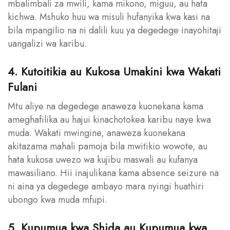
mbalimbali za mwili, kama mikono, miguu, au hata
kichwa. Mshuko huu wa misuli hufanyika kwa kasi na
bila mpangilio na ni dalili kuu ya degedege inayohitaji
uangalizi wa karibu.
4. Kutoitikia au Kukosa Umakini kwa Wakati
Fulani
Mtu aliye na degedege anaweza kuonekana kama
ameghafilika au hajui kinachotokea karibu naye kwa
muda. Wakati mwingine, anaweza kuonekana
akitazama mahali pamoja bila mwitikio wowote, au
hata kukosa uwezo wa kujibu maswali au kufanya
mawasiliano. Hii inajulikana kama absence seizure na
ni aina ya degedege ambayo mara nyingi huathiri
ubongo kwa muda mfupi.
5. Kupumua kwa Shida au Kupumua kwa