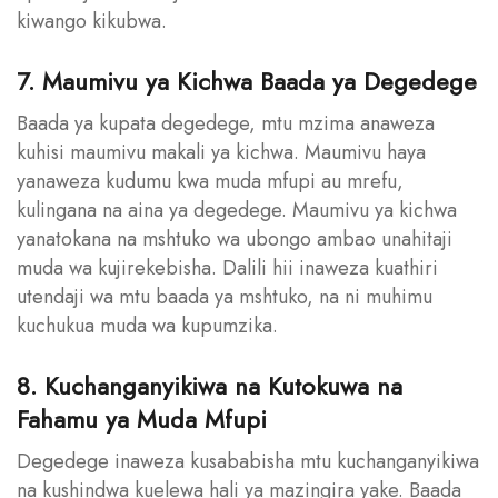
kiwango kikubwa.
7. Maumivu ya Kichwa Baada ya Degedege
Baada ya kupata degedege, mtu mzima anaweza
kuhisi maumivu makali ya kichwa. Maumivu haya
yanaweza kudumu kwa muda mfupi au mrefu,
kulingana na aina ya degedege. Maumivu ya kichwa
yanatokana na mshtuko wa ubongo ambao unahitaji
muda wa kujirekebisha. Dalili hii inaweza kuathiri
utendaji wa mtu baada ya mshtuko, na ni muhimu
kuchukua muda wa kupumzika.
8. Kuchanganyikiwa na Kutokuwa na
Fahamu ya Muda Mfupi
Degedege inaweza kusababisha mtu kuchanganyikiwa
na kushindwa kuelewa hali ya mazingira yake. Baada