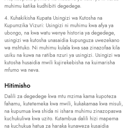
muhimu katika kudhibiti degedege.
4. Kuhakikisha Kupata Usingizi wa Kutosha na
Kupumzika Vizuri: Usingizi ni muhimu kwa afya ya
ubongo, na kwa watu wenye historia ya degedege,
usingizi wa kutosha unasaidia kupunguza uwezekano
wa mshtuko. Ni muhimu kulala kwa saa zinazofaa kila
usiku na kuwa na ratiba nzuri ya usingizi. Usingizi wa
kutosha husaidia mwili kujirekebisha na kuimarisha
mfumo wa neva.
Hitimisho
Dalili za degedege kwa mtu mzima kama kupoteza
fahamu, kutetemeka kwa mwili, kukakamaa kwa misuli,
na kupumua kwa shida ni ishara muhimu zinazopaswa
kuchukuliwa kwa uzito. Kutambua dalili hizi mapema
na kuchukua hatua za haraka kunaweza kusaidia