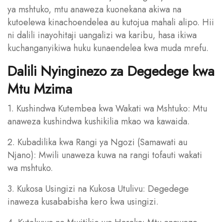
ya mshtuko, mtu anaweza kuonekana akiwa na
kutoelewa kinachoendelea au kutojua mahali alipo. Hii
ni dalili inayohitaji uangalizi wa karibu, hasa ikiwa
kuchanganyikiwa huku kunaendelea kwa muda mrefu.
Dalili Nyinginezo za Degedege kwa
Mtu Mzima
1. Kushindwa Kutembea kwa Wakati wa Mshtuko: Mtu
anaweza kushindwa kushikilia mkao wa kawaida.
2. Kubadilika kwa Rangi ya Ngozi (Samawati au
Njano): Mwili unaweza kuwa na rangi tofauti wakati
wa mshtuko.
3. Kukosa Usingizi na Kukosa Utulivu: Degedege
inaweza kusababisha kero kwa usingizi.