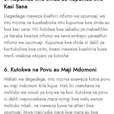
Kasi Sana
Degedege inaweza kuathiri mfumo wa upumuaji wa
mtu mzima na kusababisha mtu kupumua kwa shida au
kwa kasi sana. Hii hutokea kwa sababu ya mabadiliko
ya haraka kwenye mfumo wa neva ambayo yanaathiri
mfumo wa upumuaji. Kupumua kwa shida ni dalili ya
kuchukuliwa kwa uzito, kwani inaweza kuashiria kuwa
mwili unakosa oksijeni ya kutosha.
6. Kutokwa na Povu au Maji Mdomoni
Wakati wa degedege, mtu mzima anaweza kutoa povu
au maji mdomoni bila kujua. Hali hii inatokana na
mshtuko wa misuli ya kinywa na koo. Kutokwa na povu
ni dalili inayoonekana mara nyingi kwa watu wenye
mshtuko mkali, na inaweza kuwa na athari kwa
upumuaji ikiwa inajirudia mara kwa mara au kwa