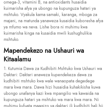
omega-3, vitamini B, na antioxidants husaidia
kuimarisha afya ya ubongo na kupunguza hatari ya
mshtuko. Vyakula kama samaki, karanga, mboga za
majani, na matunda yanaweza kusaidia kuboresha afya
ya mfumo wa neva. Lishe bora ni muhimu kwa
kuimarisha kinga na kusaidia mwili kushughulikia
mshtuko.
Mapendekezo na Ushauri wa
Kitaalamu
1. Kutumia Dawa za Kudhibiti Mshtuko kwa Ushauri wa
Daktari: Daktari anaweza kupendekeza dawa za
kudhibiti mshtuko kwa wale wanaopata degedege
mara kwa mara. Dawa hizi husaidia kuhakikisha kuwa
ubongo unafanya kazi kwa mpangilio wa kawaida na
kupunguza hatari ya mshtuko wa mara kwa mara. Ni
muhimu kufuata maagizo ya daktari ili kudhibiti hali hii