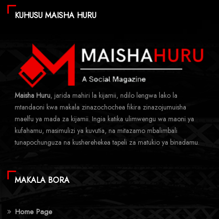
KUHUSU MAISHA HURU
Maisha Huru
, jarida mahiri la kijamii, ndilo lengwa lako la
mtandaoni kwa makala zinazochochea fikira zinazojumuisha
maelfu ya mada za kijamii. Ingia katika ulimwengu wa maoni ya
kufahamu, masimulizi ya kuvutia, na mitazamo mbalimbali
tunapochunguza na kusherehekea tapeli za matukio ya binadamu.
MAKALA BORA
Home Page