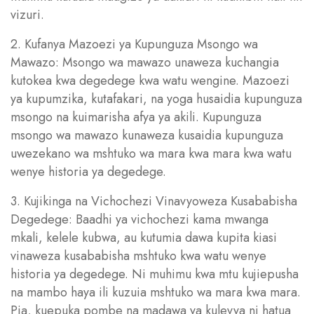
vizuri.
2. Kufanya Mazoezi ya Kupunguza Msongo wa
Mawazo: Msongo wa mawazo unaweza kuchangia
kutokea kwa degedege kwa watu wengine. Mazoezi
ya kupumzika, kutafakari, na yoga husaidia kupunguza
msongo na kuimarisha afya ya akili. Kupunguza
msongo wa mawazo kunaweza kusaidia kupunguza
uwezekano wa mshtuko wa mara kwa mara kwa watu
wenye historia ya degedege.
3. Kujikinga na Vichochezi Vinavyoweza Kusababisha
Degedege: Baadhi ya vichochezi kama mwanga
mkali, kelele kubwa, au kutumia dawa kupita kiasi
vinaweza kusababisha mshtuko kwa watu wenye
historia ya degedege. Ni muhimu kwa mtu kujiepusha
na mambo haya ili kuzuia mshtuko wa mara kwa mara.
Pia, kuepuka pombe na madawa ya kulevya ni hatua