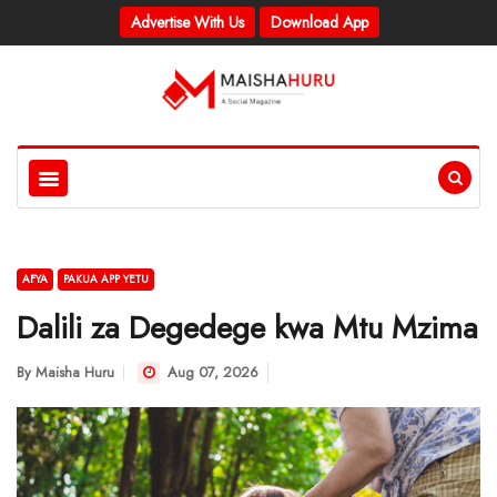
Advertise With Us
Download App
AFYA
PAKUA APP YETU
Dalili za Degedege kwa Mtu Mzima
By
Maisha Huru
Aug 07, 2026