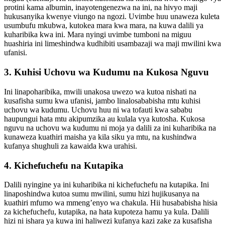
protini kama albumin, inayotengenezwa na ini, na hivyo maji
hukusanyika kwenye viungo na ngozi. Uvimbe huu unaweza kuleta
usumbufu mkubwa, kutokea mara kwa mara, na kuwa dalili ya
kuharibika kwa ini. Mara nyingi uvimbe tumboni na miguu
huashiria ini limeshindwa kudhibiti usambazaji wa maji mwilini kwa
ufanisi.
3. Kuhisi Uchovu wa Kudumu na Kukosa Nguvu
Ini linapoharibika, mwili unakosa uwezo wa kutoa nishati na
kusafisha sumu kwa ufanisi, jambo linalosababisha mtu kuhisi
uchovu wa kudumu. Uchovu huu ni wa tofauti kwa sababu
haupungui hata mtu akipumzika au kulala vya kutosha. Kukosa
nguvu na uchovu wa kudumu ni moja ya dalili za ini kuharibika na
kunaweza kuathiri maisha ya kila siku ya mtu, na kushindwa
kufanya shughuli za kawaida kwa urahisi.
4. Kichefuchefu na Kutapika
Dalili nyingine ya ini kuharibika ni kichefuchefu na kutapika. Ini
linaposhindwa kutoa sumu mwilini, sumu hizi hujikusanya na
kuathiri mfumo wa mmeng’enyo wa chakula. Hii husababisha hisia
za kichefuchefu, kutapika, na hata kupoteza hamu ya kula. Dalili
hizi ni ishara ya kuwa ini haliwezi kufanya kazi zake za kusafisha