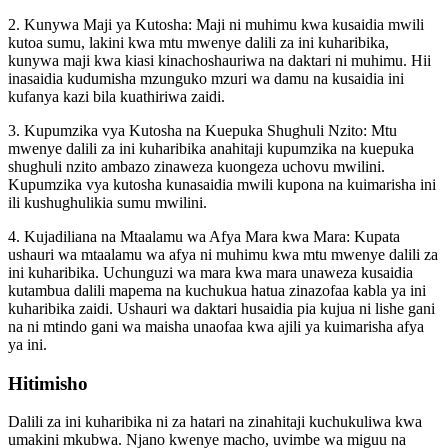
2. Kunywa Maji ya Kutosha: Maji ni muhimu kwa kusaidia mwili
kutoa sumu, lakini kwa mtu mwenye dalili za ini kuharibika,
kunywa maji kwa kiasi kinachoshauriwa na daktari ni muhimu. Hii
inasaidia kudumisha mzunguko mzuri wa damu na kusaidia ini
kufanya kazi bila kuathiriwa zaidi.
3. Kupumzika vya Kutosha na Kuepuka Shughuli Nzito: Mtu
mwenye dalili za ini kuharibika anahitaji kupumzika na kuepuka
shughuli nzito ambazo zinaweza kuongeza uchovu mwilini.
Kupumzika vya kutosha kunasaidia mwili kupona na kuimarisha ini
ili kushughulikia sumu mwilini.
4. Kujadiliana na Mtaalamu wa Afya Mara kwa Mara: Kupata
ushauri wa mtaalamu wa afya ni muhimu kwa mtu mwenye dalili za
ini kuharibika. Uchunguzi wa mara kwa mara unaweza kusaidia
kutambua dalili mapema na kuchukua hatua zinazofaa kabla ya ini
kuharibika zaidi. Ushauri wa daktari husaidia pia kujua ni lishe gani
na ni mtindo gani wa maisha unaofaa kwa ajili ya kuimarisha afya
ya ini.
Hitimisho
Dalili za ini kuharibika ni za hatari na zinahitaji kuchukuliwa kwa
umakini mkubwa. Njano kwenye macho, uvimbe wa miguu na