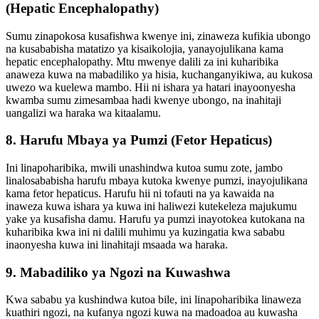
(Hepatic Encephalopathy)
Sumu zinapokosa kusafishwa kwenye ini, zinaweza kufikia ubongo
na kusababisha matatizo ya kisaikolojia, yanayojulikana kama
hepatic encephalopathy. Mtu mwenye dalili za ini kuharibika
anaweza kuwa na mabadiliko ya hisia, kuchanganyikiwa, au kukosa
uwezo wa kuelewa mambo. Hii ni ishara ya hatari inayoonyesha
kwamba sumu zimesambaa hadi kwenye ubongo, na inahitaji
uangalizi wa haraka wa kitaalamu.
8. Harufu Mbaya ya Pumzi (Fetor Hepaticus)
Ini linapoharibika, mwili unashindwa kutoa sumu zote, jambo
linalosababisha harufu mbaya kutoka kwenye pumzi, inayojulikana
kama fetor hepaticus. Harufu hii ni tofauti na ya kawaida na
inaweza kuwa ishara ya kuwa ini haliwezi kutekeleza majukumu
yake ya kusafisha damu. Harufu ya pumzi inayotokea kutokana na
kuharibika kwa ini ni dalili muhimu ya kuzingatia kwa sababu
inaonyesha kuwa ini linahitaji msaada wa haraka.
9. Mabadiliko ya Ngozi na Kuwashwa
Kwa sababu ya kushindwa kutoa bile, ini linapoharibika linaweza
kuathiri ngozi, na kufanya ngozi kuwa na madoadoa au kuwasha