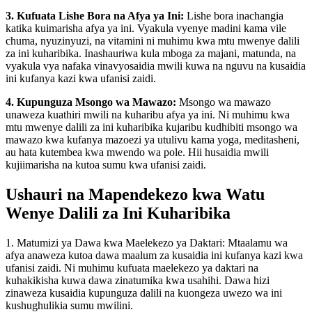
3. Kufuata Lishe Bora na Afya ya Ini:
Lishe bora inachangia
katika kuimarisha afya ya ini. Vyakula vyenye madini kama vile
chuma, nyuzinyuzi, na vitamini ni muhimu kwa mtu mwenye dalili
za ini kuharibika. Inashauriwa kula mboga za majani, matunda, na
vyakula vya nafaka vinavyosaidia mwili kuwa na nguvu na kusaidia
ini kufanya kazi kwa ufanisi zaidi.
4. Kupunguza Msongo wa Mawazo:
Msongo wa mawazo
unaweza kuathiri mwili na kuharibu afya ya ini. Ni muhimu kwa
mtu mwenye dalili za ini kuharibika kujaribu kudhibiti msongo wa
mawazo kwa kufanya mazoezi ya utulivu kama yoga, meditasheni,
au hata kutembea kwa mwendo wa pole. Hii husaidia mwili
kujiimarisha na kutoa sumu kwa ufanisi zaidi.
Ushauri na Mapendekezo kwa Watu
Wenye Dalili za Ini Kuharibika
1. Matumizi ya Dawa kwa Maelekezo ya Daktari: Mtaalamu wa
afya anaweza kutoa dawa maalum za kusaidia ini kufanya kazi kwa
ufanisi zaidi. Ni muhimu kufuata maelekezo ya daktari na
kuhakikisha kuwa dawa zinatumika kwa usahihi. Dawa hizi
zinaweza kusaidia kupunguza dalili na kuongeza uwezo wa ini
kushughulikia sumu mwilini.