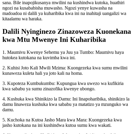
sana. Bile inapojikusanya mwilini na kushindwa kutoka, huathiri
ngozi na kusababisha muwasho. Ngozi yenye kuwasha na
madoadoa ni dalili ya kuharibika kwa ini na inahitaji uangalizi wa
kitaalamu wa haraka.
Dalili Nyinginezo Zinazoweza Kuonekana
kwa Mtu Mwenye Ini Kuharibika
1. Maumivu Kwenye Sehemu ya Juu ya Tumbo: Maumivu haya
hutokea kutokana na kuvimba kwa ini.
2. Kuhisi Joto Kali Mwili Mzima: Kuongezeka kwa sumu mwilini
kunaweza kuleta hali ya joto kali na homa.
3. Kupoteza Kumbukumbu: Kupungua kwa uwezo wa kufikiria
kwa sababu ya sumu zinazofika kwenye ubongo.
4. Kushuka kwa Shinikizo la Damu: Ini linapoharibika, shinikizo la
damu linaweza kushuka kwa sababu ya matatizo ya mzunguko wa
damu.
5. Kuchoka na Kutoa Jasho Mara kwa Mara: Kuongezeka kwa
jasho kutokana na ini kushindwa kutoa sumu kwa wakati.