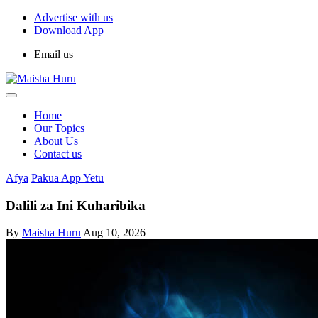
Advertise with us
Download App
Email us
Home
Our Topics
About Us
Contact us
Afya
Pakua App Yetu
Dalili za Ini Kuharibika
By
Maisha Huru
Aug 10, 2026