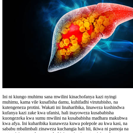
Ini ni kiungo muhimu sana mwilini kinachofanya kazi nyingi
muhimu, kama vile kusafisha damu, kuhifadhi virutubisho, na
kutengeneza protini. Wakati ini linaharibika, linaweza kushindwa
kufanya kazi zake kwa ufanisi, hali inayoweza kusababisha
kuongezeka kwa sumu mwilini na kusababisha madhara makubwa
kwa afya. Ini kuharibika kunaweza kuwa polepole au kwa kasi, na
sababu mbalimbali zinaweza kuchangia hali hii, ikiwa ni pamoja na