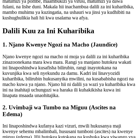
matumizi ya pombe, maambukizi ya virusi, matumizi ya dawa
fulani, na lishe duni. Makala hii inachambua dalili za ini kuharibika,
mambo muhimu ya kuzingatia, na ushauri wa jinsi ya kudhibiti na
kushughulikia hali hii kwa usalama wa afya.
Dalili Kuu za Ini Kuharibika
1. Njano Kwenye Ngozi na Macho (Jaundice)
Njano kwenye ngozi na macho ni moja ya dalili za ini kuharibika
zinazoonekana mara kwa mara. Rangi ya manjano hutokea wakati
ini linaposhindwa kusafisha bilirubin, rangi inayotokana na
kuvunjika kwa seli nyekundu za damu. Kadri ini linavyozidi
kuharibika, bilirubin hukusanyika mwilini, na kusababisha ngozi na
macho kuwa ya njano. Njano hii ni dalili ya wazi ya kuharibika kwa
ini na inahitaji uchunguzi wa haraka ili kuhakikisha kuwa ini
linapata msaada unaohitajika.
2. Uvimbaji wa Tumbo na Miguu (Ascites na
Edema)
Ini linaposhindwa kufanya kazi vizuri, mwili hukusanya maji
kwenye sehemu mbalimbali, hususani tumboni (ascites) na kwenye
miguu (edema). Hii hutokea kutokana na kushuka kwa viwango vya