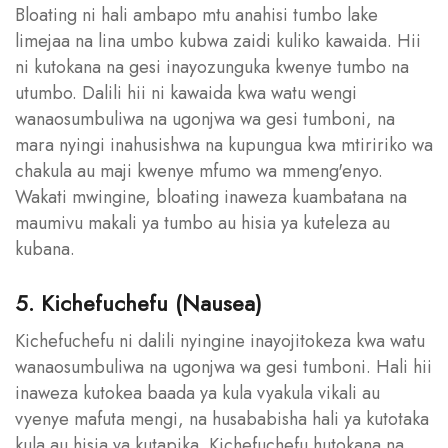
Bloating ni hali ambapo mtu anahisi tumbo lake
limejaa na lina umbo kubwa zaidi kuliko kawaida. Hii
ni kutokana na gesi inayozunguka kwenye tumbo na
utumbo. Dalili hii ni kawaida kwa watu wengi
wanaosumbuliwa na ugonjwa wa gesi tumboni, na
mara nyingi inahusishwa na kupungua kwa mtiririko wa
chakula au maji kwenye mfumo wa mmeng'enyo.
Wakati mwingine, bloating inaweza kuambatana na
maumivu makali ya tumbo au hisia ya kuteleza au
kubana.
5. Kichefuchefu (Nausea)
Kichefuchefu ni dalili nyingine inayojitokeza kwa watu
wanaosumbuliwa na ugonjwa wa gesi tumboni. Hali hii
inaweza kutokea baada ya kula vyakula vikali au
vyenye mafuta mengi, na husababisha hali ya kutotaka
kula au hisia ya kutapika. Kichefuchefu hutokana na