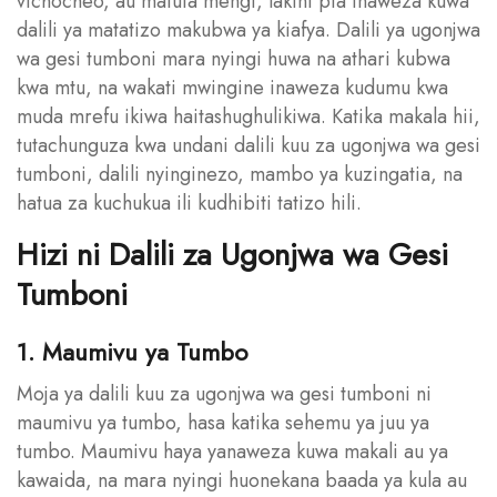
vichocheo, au mafuta mengi, lakini pia inaweza kuwa
dalili ya matatizo makubwa ya kiafya. Dalili ya ugonjwa
wa gesi tumboni mara nyingi huwa na athari kubwa
kwa mtu, na wakati mwingine inaweza kudumu kwa
muda mrefu ikiwa haitashughulikiwa. Katika makala hii,
tutachunguza kwa undani dalili kuu za ugonjwa wa gesi
tumboni, dalili nyinginezo, mambo ya kuzingatia, na
hatua za kuchukua ili kudhibiti tatizo hili.
Hizi ni Dalili za Ugonjwa wa Gesi
Tumboni
1. Maumivu ya Tumbo
Moja ya dalili kuu za ugonjwa wa gesi tumboni ni
maumivu ya tumbo, hasa katika sehemu ya juu ya
tumbo. Maumivu haya yanaweza kuwa makali au ya
kawaida, na mara nyingi huonekana baada ya kula au