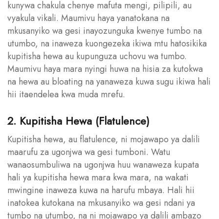
kunywa chakula chenye mafuta mengi, pilipili, au
vyakula vikali. Maumivu haya yanatokana na
mkusanyiko wa gesi inayozunguka kwenye tumbo na
utumbo, na inaweza kuongezeka ikiwa mtu hatosikika
kupitisha hewa au kupunguza uchovu wa tumbo.
Maumivu haya mara nyingi huwa na hisia za kutokwa
na hewa au bloating na yanaweza kuwa sugu ikiwa hali
hii itaendelea kwa muda mrefu.
2. Kupitisha Hewa (Flatulence)
Kupitisha hewa, au flatulence, ni mojawapo ya dalili
maarufu za ugonjwa wa gesi tumboni. Watu
wanaosumbuliwa na ugonjwa huu wanaweza kupata
hali ya kupitisha hewa mara kwa mara, na wakati
mwingine inaweza kuwa na harufu mbaya. Hali hii
inatokea kutokana na mkusanyiko wa gesi ndani ya
tumbo na utumbo, na ni mojawapo ya dalili ambazo