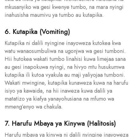
mkusanyiko wa gesi kwenye tumbo, na mara nyingi
inahusisha maumivu ya tumbo au kutapika.
6. Kutapika (Vomiting)
Kutapika ni dalili nyingine inayoweza kutokea kwa
watu wanaosumbuliwa na ugonjwa wa gesi tumboni.
Hii hutokea wakati tumbo linahisi kuwa limejaa sana
au gesi inapokuwa nyingi, na hivyo mtu husukumwa
kutapika ili kutoa vyakula au maji yaliyojaa tumboni.
Wakati mwingine, kutapika kunaweza kuwa na harufu
isiyo ya kawaida, na hii inaweza kuwa dalili ya
matatizo ya kiafya yanayohusiana na mfumo wa
mmeng’enyo wa chakula.
7. Harufu Mbaya ya Kinywa (Halitosis)
Harufu mbaya ya kinywa ni dalili nyingine inayoweza