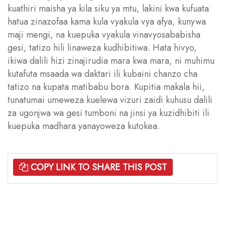
kuathiri maisha ya kila siku ya mtu, lakini kwa kufuata
hatua zinazofaa kama kula vyakula vya afya, kunywa
maji mengi, na kuepuka vyakula vinavyosababisha
gesi, tatizo hili linaweza kudhibitiwa. Hata hivyo,
ikiwa dalili hizi zinajirudia mara kwa mara, ni muhimu
kutafuta msaada wa daktari ili kubaini chanzo cha
tatizo na kupata matibabu bora. Kupitia makala hii,
tunatumai umeweza kuelewa vizuri zaidi kuhusu dalili
za ugonjwa wa gesi tumboni na jinsi ya kuzidhibiti ili
kuepuka madhara yanayoweza kutokea.
COPY LINK TO SHARE THIS POST