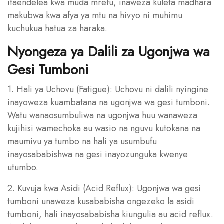
itaendelea kwa muda mrefu, inaweza kuleta madhara
makubwa kwa afya ya mtu na hivyo ni muhimu
kuchukua hatua za haraka.
Nyongeza ya Dalili za Ugonjwa wa
Gesi Tumboni
1. Hali ya Uchovu (Fatigue): Uchovu ni dalili nyingine
inayoweza kuambatana na ugonjwa wa gesi tumboni.
Watu wanaosumbuliwa na ugonjwa huu wanaweza
kujihisi wamechoka au wasio na nguvu kutokana na
maumivu ya tumbo na hali ya usumbufu
inayosababishwa na gesi inayozunguka kwenye
utumbo.
2. Kuvuja kwa Asidi (Acid Reflux): Ugonjwa wa gesi
tumboni unaweza kusababisha ongezeko la asidi
tumboni, hali inayosababisha kiungulia au acid reflux.