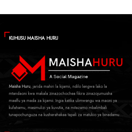
KUHUSU MAISHA HURU
Maisha Huru
, jarida mahiri la kijamii, ndilo lengwa lako la
mtandaoni kwa makala zinazochochea fikira zinazojumuisha
maelfu ya mada za kijamii. Ingia katika ulimwengu wa maoni ya
kufahamu, masimulizi ya kuvutia, na mitazamo mbalimbali
tunapochunguza na kusherehekea tapeli za matukio ya binadamu.