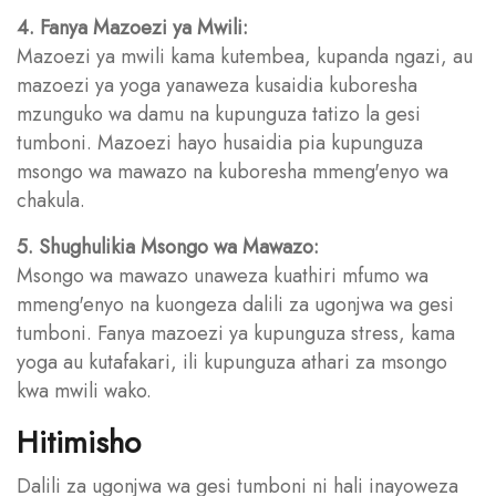
4. Fanya Mazoezi ya Mwili:
Mazoezi ya mwili kama kutembea, kupanda ngazi, au
mazoezi ya yoga yanaweza kusaidia kuboresha
mzunguko wa damu na kupunguza tatizo la gesi
tumboni. Mazoezi hayo husaidia pia kupunguza
msongo wa mawazo na kuboresha mmeng'enyo wa
chakula.
5. Shughulikia Msongo wa Mawazo:
Msongo wa mawazo unaweza kuathiri mfumo wa
mmeng'enyo na kuongeza dalili za ugonjwa wa gesi
tumboni. Fanya mazoezi ya kupunguza stress, kama
yoga au kutafakari, ili kupunguza athari za msongo
kwa mwili wako.
Hitimisho
Dalili za ugonjwa wa gesi tumboni ni hali inayoweza