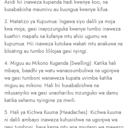
Asidi hii inaweza kupanda hadi kwenye koo, na
kusababisha maumivu au kuungua kwenye kifua.
3. Matatizo ya Kupumua: Ingawa siyo dalili ya moja
kwa moja, gesi inayozunguka kwenye tumbo inaweza
kuathiri mapafu na kufanya mtu ahisi ugumu wa
kupumua. Hii inaweza kutokea wakati mtu anakuwa na
bloating au tumbo lililojaa gesi nyingi.
4. Miguu au Mikono Kuganda (Swelling): Katika hali
mbaya, baadhi ya watu wanaosumbuliwa na ugonjwa
wa gesi tumboni wanaweza kupata uvimbe katika
miguu au mikono. Hali hii husababishwa na
mkusanyiko wa gesi unaoharibu mzunguko wa damu
katika sehemu nyingine za mwili.
5. Hali ya Kichwa Kuuma (Headaches): Kichwa kuuma
ni dalili ambayo inaweza kuhusishwa na ugonjwa wa
gesi tumboni, hasa kama mtu ana mvutano wa mawazo