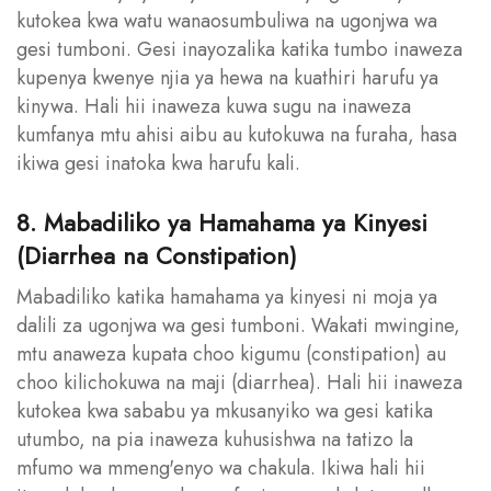
kutokea kwa watu wanaosumbuliwa na ugonjwa wa
gesi tumboni. Gesi inayozalika katika tumbo inaweza
kupenya kwenye njia ya hewa na kuathiri harufu ya
kinywa. Hali hii inaweza kuwa sugu na inaweza
kumfanya mtu ahisi aibu au kutokuwa na furaha, hasa
ikiwa gesi inatoka kwa harufu kali.
8. Mabadiliko ya Hamahama ya Kinyesi
(Diarrhea na Constipation)
Mabadiliko katika hamahama ya kinyesi ni moja ya
dalili za ugonjwa wa gesi tumboni. Wakati mwingine,
mtu anaweza kupata choo kigumu (constipation) au
choo kilichokuwa na maji (diarrhea). Hali hii inaweza
kutokea kwa sababu ya mkusanyiko wa gesi katika
utumbo, na pia inaweza kuhusishwa na tatizo la
mfumo wa mmeng'enyo wa chakula. Ikiwa hali hii