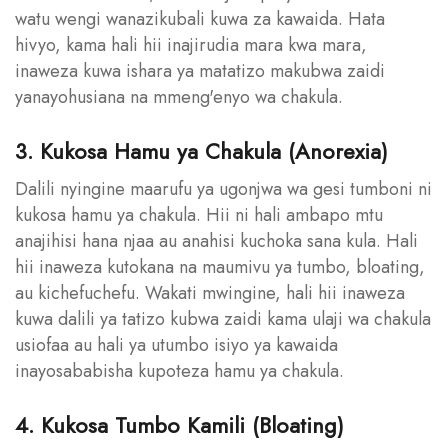
watu wengi wanazikubali kuwa za kawaida. Hata
hivyo, kama hali hii inajirudia mara kwa mara,
inaweza kuwa ishara ya matatizo makubwa zaidi
yanayohusiana na mmeng'enyo wa chakula.
3. Kukosa Hamu ya Chakula (Anorexia)
Dalili nyingine maarufu ya ugonjwa wa gesi tumboni ni
kukosa hamu ya chakula. Hii ni hali ambapo mtu
anajihisi hana njaa au anahisi kuchoka sana kula. Hali
hii inaweza kutokana na maumivu ya tumbo, bloating,
au kichefuchefu. Wakati mwingine, hali hii inaweza
kuwa dalili ya tatizo kubwa zaidi kama ulaji wa chakula
usiofaa au hali ya utumbo isiyo ya kawaida
inayosababisha kupoteza hamu ya chakula.
4. Kukosa Tumbo Kamili (Bloating)