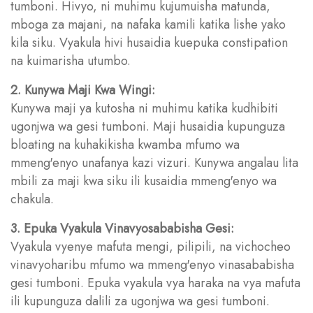
tumboni. Hivyo, ni muhimu kujumuisha matunda,
mboga za majani, na nafaka kamili katika lishe yako
kila siku. Vyakula hivi husaidia kuepuka constipation
na kuimarisha utumbo.
2. Kunywa Maji Kwa Wingi:
Kunywa maji ya kutosha ni muhimu katika kudhibiti
ugonjwa wa gesi tumboni. Maji husaidia kupunguza
bloating na kuhakikisha kwamba mfumo wa
mmeng'enyo unafanya kazi vizuri. Kunywa angalau lita
mbili za maji kwa siku ili kusaidia mmeng'enyo wa
chakula.
3. Epuka Vyakula Vinavyosababisha Gesi:
Vyakula vyenye mafuta mengi, pilipili, na vichocheo
vinavyoharibu mfumo wa mmeng'enyo vinasababisha
gesi tumboni. Epuka vyakula vya haraka na vya mafuta
ili kupunguza dalili za ugonjwa wa gesi tumboni.