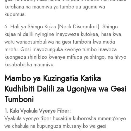
kutokana na maumivu ya tumbo au ugumu wa
kupumua.
6. Hali ya Shingo Kujaa (Neck Discomfort): Shingo
kujaa ni dalili nyingine inayoweza kutokea, hasa kwa
watu wanaosumbuliwa na gesi tumboni kwa muda
mrefu. Gesi inayozunguka kwenye tumbo inaweza
kuongeza shinikizo kwenye mifupa ya shingo, na hivyo
kusababisha maumivu.
Mambo ya Kuzingatia Katika
Kudhibiti Dalili za Ugonjwa wa Gesi
Tumboni
1. Kula Vyakula Vyenye Fiber:
Vyakula vyenye fiber husaidia kuboresha mmeng’enyo
wa chakula na kupunguza mkusanyiko wa gesi