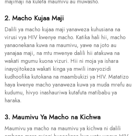
majimaji na kuleta maumivu au muwasho.
2. Macho Kujaa Maji
Dalili ya macho kujaa maji yanaweza kuhusiana na
virusi vya HIV kwenye macho. Katika hali hii, macho
yanaonekana kuwa na maumivu, yawe na joto au
yanajaa maji, na mtu mwenye dalili hii atakuwa na
wakati mgumu kuona vizuri. Hii ni moja ya ishara
inayojitokeza wakati kinga ya mwili inavyozidi
kudhoofika kutokana na maambukizi ya HIV. Matatizo
haya kwenye macho yanaweza kuwa ya muda mrefu au
kudumu, hivyo inashauriwa kutafuta matibabu ya
haraka.
3. Maumivu Ya Macho na Kichwa
Maumivu ya macho na maumivu ya kichwa ni dalili