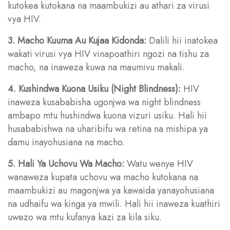
kutokea kutokana na maambukizi au athari za virusi
vya HIV.
3. Macho Kuuma Au Kujaa Kidonda:
Dalili hii inatokea
wakati virusi vya HIV vinapoathiri ngozi na tishu za
macho, na inaweza kuwa na maumivu makali.
4. Kushindwa Kuona Usiku (Night Blindness):
HIV
inaweza kusababisha ugonjwa wa night blindness
ambapo mtu hushindwa kuona vizuri usiku. Hali hii
husababishwa na uharibifu wa retina na mishipa ya
damu inayohusiana na macho.
5. Hali Ya Uchovu Wa Macho:
Watu wenye HIV
wanaweza kupata uchovu wa macho kutokana na
maambukizi au magonjwa ya kawaida yanayohusiana
na udhaifu wa kinga ya mwili. Hali hii inaweza kuathiri
uwezo wa mtu kufanya kazi za kila siku.