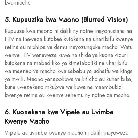
kwa macho.
5. Kupuuzika kwa Maono (Blurred Vision)
Kupuuza kwa maono ni dalili nyingine inayohusiana na
HIV na inaweza kutokea kutokana na uharibifu kwenye
retina au mishipa ya damu inayozunguka macho. Watu
wenye HIV wanaweza kuwa na shida ya kuona vizuri
kutokana na mabadiliko ya kimetaboliki na uharibifu
wa maeneo ya macho kwa sababu ya udhaifu wa kinga
ya mwili. Maono yanapokuwa ya kificho au kuharibika,
kuna uwezekano mkubwa wa kuwa na maambukizi
kwenye retina au kwenye sehemu nyingine za macho.
6. Kuonekana kwa Vipele au Uvimbe
Kwenye Macho
Vipele au uvimbe kwenye macho ni dalili inayoweza