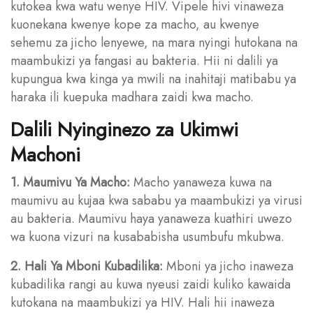
kutokea kwa watu wenye HIV. Vipele hivi vinaweza
kuonekana kwenye kope za macho, au kwenye
sehemu za jicho lenyewe, na mara nyingi hutokana na
maambukizi ya fangasi au bakteria. Hii ni dalili ya
kupungua kwa kinga ya mwili na inahitaji matibabu ya
haraka ili kuepuka madhara zaidi kwa macho.
Dalili Nyinginezo za Ukimwi
Machoni
1. Maumivu Ya Macho:
Macho yanaweza kuwa na
maumivu au kujaa kwa sababu ya maambukizi ya virusi
au bakteria. Maumivu haya yanaweza kuathiri uwezo
wa kuona vizuri na kusababisha usumbufu mkubwa.
2. Hali Ya Mboni Kubadilika:
Mboni ya jicho inaweza
kubadilika rangi au kuwa nyeusi zaidi kuliko kawaida
kutokana na maambukizi ya HIV. Hali hii inaweza