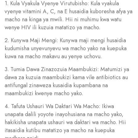
1. Kula Vyakula Vyenye Virutubisho: Kula vyakula
vyenye vitamini A, C, na E husaidia kuboresha afya ya
macho na kinga ya mwili. Hii ni muhimu kwa watu
wenye HIV ili kuzuia matatizo ya macho.
2. Kunywa Maji Mengi: Kunywa maji mengi husaidia
kudumisha unyevunyevu wa macho yako na kuepuka
kuwa na macho makavu au yenye uchovu.
3. Tumia Dawa Zinazozuia Maambukizi: Matumizi ya
dawa za kuzuia maambukizi kama vile antibiotics au
antifungal zinaweza kusaidia kupambana na
maambukizi kwenye macho yako.
4. Tafuta Ushauri Wa Daktari Wa Macho: Ikiwa
unapata dalili yoyote inayohusiana na macho yako,
hakikisha unapata ushauri wa daktari wa macho. Hii
itasaidia kutibu matatizo ya macho na kuepuka