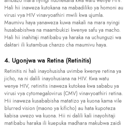
ambazo mara nyingi huonekana kwa watu wenye HIV.
Hali hii inaweza kutokana na mabadiliko ya homoni au
virusi vya HIV vinavyoathiri mwili kwa ujumla.
Maumivu haya yanaweza kuwa makali na mara nyingi
husababishwa na maambukizi kwenye safu ya macho.
Hali hii inahitaji matibabu ya haraka na uchunguzi wa
daktari ili kutambua chanzo cha maumivu haya.
4. Ugonjwa wa Retina (Retinitis)
Retinitis ni hali inayohusisha uvimbe kwenye retina ya
jicho, na ni dalili inayohusiana na HIV. Kwa watu
wenye HIV, retinitis inaweza kutokea kwa sababu ya
virusi vya cytomegalovirus (CMV) vinavyoathiri retina.
Hii inaweza kusababisha matatizo ya kuona kama vile
blurred vision (maono ya kificho) au hata kupoteza
kabisa uwezo wa kuona. Hii ni dalili kali inayohitaji
matibabu haraka ili kuepuka madhara makubwa zaidi