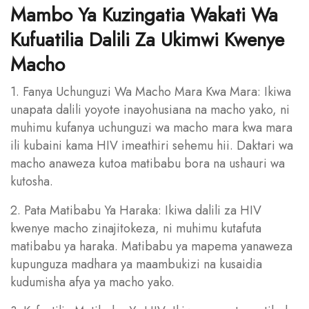
Mambo Ya Kuzingatia Wakati Wa
Kufuatilia Dalili Za Ukimwi Kwenye
Macho
1. Fanya Uchunguzi Wa Macho Mara Kwa Mara: Ikiwa
unapata dalili yoyote inayohusiana na macho yako, ni
muhimu kufanya uchunguzi wa macho mara kwa mara
ili kubaini kama HIV imeathiri sehemu hii. Daktari wa
macho anaweza kutoa matibabu bora na ushauri wa
kutosha.
2. Pata Matibabu Ya Haraka: Ikiwa dalili za HIV
kwenye macho zinajitokeza, ni muhimu kutafuta
matibabu ya haraka. Matibabu ya mapema yanaweza
kupunguza madhara ya maambukizi na kusaidia
kudumisha afya ya macho yako.