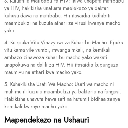
3. Kufuatilia Matibabu Ya HIV: Ikiwa unapata matibabu
ya HIV, hakikisha unafuata maelekezo ya daktari
kuhusu dawa na matibabu. Hii itasaidia kudhibiti
maambukizi na kuzuia athari za virusi kwenye macho
yako.
4. Kuepuka Vitu Vinavyoweza Kuharibu Macho: Epuka
vitu kama vile vumbi, mwanga mkali, na kemikali
ambazo zinaweza kuharibu macho yako wakati
unapokuwa na dalili za HIV. Hii itasaidia kupunguza
maumivu na athari kwa macho yako.
5. Kuhakikisha Usafi Wa Macho: Usafi wa macho ni
muhimu ili kuzuia maambukizi ya bakteria na fangasi.
Hakikisha unavuta hewa safi na hutumii bidhaa zenye
kemikali kwenye macho yako.
Mapendekezo na Ushauri