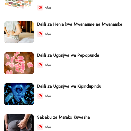
Afya
Dalili za Henia kwa Mwanaume na Mwanamke
Afya
Dalili za Ugonjwa wa Pepopunda
Afya
Dalili za Ugonjwa wa Kipindupindu
Afya
Sababu za Matako Kuwasha
Afya