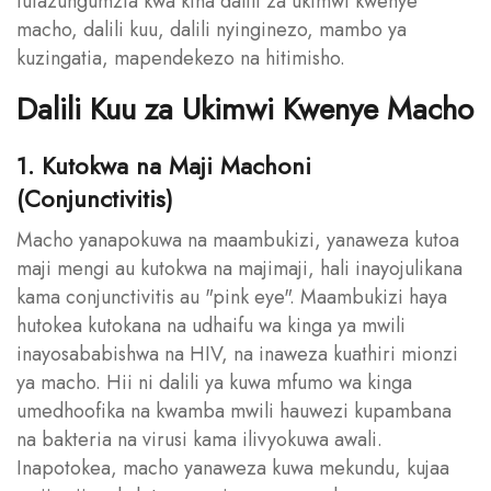
tutazungumzia kwa kina dalili za ukimwi kwenye
macho, dalili kuu, dalili nyinginezo, mambo ya
kuzingatia, mapendekezo na hitimisho.
Dalili Kuu za Ukimwi Kwenye Macho
1. Kutokwa na Maji Machoni
(Conjunctivitis)
Macho yanapokuwa na maambukizi, yanaweza kutoa
maji mengi au kutokwa na majimaji, hali inayojulikana
kama conjunctivitis au "pink eye". Maambukizi haya
hutokea kutokana na udhaifu wa kinga ya mwili
inayosababishwa na HIV, na inaweza kuathiri mionzi
ya macho. Hii ni dalili ya kuwa mfumo wa kinga
umedhoofika na kwamba mwili hauwezi kupambana
na bakteria na virusi kama ilivyokuwa awali.
Inapotokea, macho yanaweza kuwa mekundu, kujaa