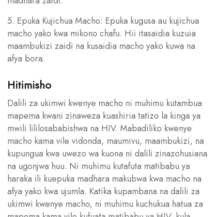
madhara zaidi.
5. Epuka Kujichua Macho: Epuka kugusa au kujichua
macho yako kwa mikono chafu. Hii itasaidia kuzuia
maambukizi zaidi na kusaidia macho yako kuwa na
afya bora.
Hitimisho
Dalili za ukimwi kwenye macho ni muhimu kutambua
mapema kwani zinaweza kuashiria tatizo la kinga ya
mwili lililosababishwa na HIV. Mabadiliko kwenye
macho kama vile vidonda, maumivu, maambukizi, na
kupungua kwa uwezo wa kuona ni dalili zinazohusiana
na ugonjwa huu. Ni muhimu kutafuta matibabu ya
haraka ili kuepuka madhara makubwa kwa macho na
afya yako kwa ujumla. Katika kupambana na dalili za
ukimwi kwenye macho, ni muhimu kuchukua hatua za
mapema kama vile kufuata matibabu ya HIV, kula