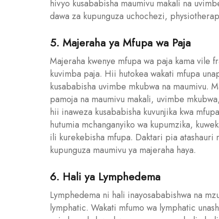
hivyo kusababisha maumivu makali na uvimbe.
dawa za kupunguza uchochezi, physiotherapy
5. Majeraha ya Mfupa wa Paja
Majeraha kwenye mfupa wa paja kama vile fr
kuvimba paja. Hii hutokea wakati mfupa un
kusababisha uvimbe mkubwa na maumivu. Maje
pamoja na maumivu makali, uvimbe mkubwa, 
hii inaweza kusababisha kuvunjika kwa mfu
hutumia mchanganyiko wa kupumzika, kuweka
ili kurekebisha mfupa. Daktari pia atashaur
kupunguza maumivu ya majeraha haya.
6. Hali ya Lymphedema
Lymphedema ni hali inayosababishwa na mzu
lymphatic. Wakati mfumo wa lymphatic unash