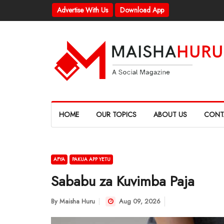
Advertise With Us
Download App
HOME
OUR TOPICS
ABOUT US
CONT
AFYA
PAKUA APP YETU
Sababu za Kuvimba Paja
By
Maisha Huru
Aug 09, 2026