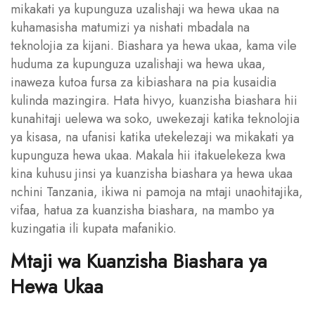
mikakati ya kupunguza uzalishaji wa hewa ukaa na
kuhamasisha matumizi ya nishati mbadala na
teknolojia za kijani. Biashara ya hewa ukaa, kama vile
huduma za kupunguza uzalishaji wa hewa ukaa,
inaweza kutoa fursa za kibiashara na pia kusaidia
kulinda mazingira. Hata hivyo, kuanzisha biashara hii
kunahitaji uelewa wa soko, uwekezaji katika teknolojia
ya kisasa, na ufanisi katika utekelezaji wa mikakati ya
kupunguza hewa ukaa. Makala hii itakuelekeza kwa
kina kuhusu jinsi ya kuanzisha biashara ya hewa ukaa
nchini Tanzania, ikiwa ni pamoja na mtaji unaohitajika,
vifaa, hatua za kuanzisha biashara, na mambo ya
kuzingatia ili kupata mafanikio.
Mtaji wa Kuanzisha Biashara ya
Hewa Ukaa