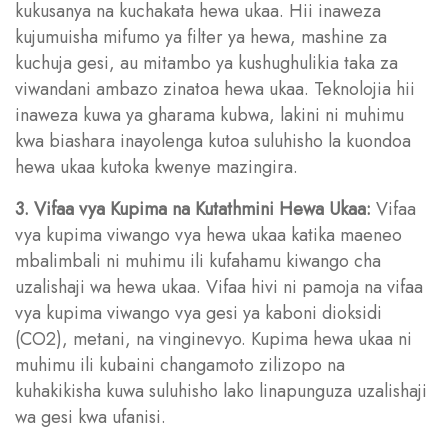
kukusanya na kuchakata hewa ukaa. Hii inaweza
kujumuisha mifumo ya filter ya hewa, mashine za
kuchuja gesi, au mitambo ya kushughulikia taka za
viwandani ambazo zinatoa hewa ukaa. Teknolojia hii
inaweza kuwa ya gharama kubwa, lakini ni muhimu
kwa biashara inayolenga kutoa suluhisho la kuondoa
hewa ukaa kutoka kwenye mazingira.
3. Vifaa vya Kupima na Kutathmini Hewa Ukaa:
Vifaa
vya kupima viwango vya hewa ukaa katika maeneo
mbalimbali ni muhimu ili kufahamu kiwango cha
uzalishaji wa hewa ukaa. Vifaa hivi ni pamoja na vifaa
vya kupima viwango vya gesi ya kaboni dioksidi
(CO2), metani, na vinginevyo. Kupima hewa ukaa ni
muhimu ili kubaini changamoto zilizopo na
kuhakikisha kuwa suluhisho lako linapunguza uzalishaji
wa gesi kwa ufanisi.