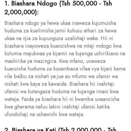
1. Biashara Ndogo (Tsh 500,000 - Tsh
2,000,000):
Biashara ndogo ya hewa ukaa inaweza kujumuisha
huduma za kuelimisha jamii kuhusu athari za hewa
ukaa na njia za kupunguza uzalishaji wake. Hii ni
biashara inayoweza kuanzishwa na mtaji mdogo kwa
kutumia majukwaa ya kijamii na kujenga ushirikiano na
mashirika ya mazingira. Kwa mfano, unaweza
kuanzisha huduma za kusambaza vifaa vya kijani kama
vile balbu za nishati ya jua au mfumo wa ufanisi wa
nishati kwa kaya za kawaida. Biashara hii inahitaji
ufanisi wa kutangaza huduma na kujenga imani kwa
wateja. Faida ya biashara hii ni kwamba unaanzisha
kwa gharama nafuu lakini inahitaji ufanisi katika
ufundishaji na ushawishi kwa wateja.
2. Biashara ya Kati (Tsh 2,000,000 - Tsh