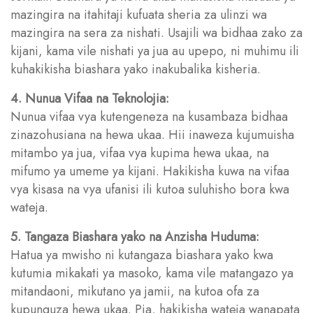
mazingira na itahitaji kufuata sheria za ulinzi wa
mazingira na sera za nishati. Usajili wa bidhaa zako za
kijani, kama vile nishati ya jua au upepo, ni muhimu ili
kuhakikisha biashara yako inakubalika kisheria.
4. Nunua Vifaa na Teknolojia:
Nunua vifaa vya kutengeneza na kusambaza bidhaa
zinazohusiana na hewa ukaa. Hii inaweza kujumuisha
mitambo ya jua, vifaa vya kupima hewa ukaa, na
mifumo ya umeme ya kijani. Hakikisha kuwa na vifaa
vya kisasa na vya ufanisi ili kutoa suluhisho bora kwa
wateja.
5. Tangaza Biashara yako na Anzisha Huduma:
Hatua ya mwisho ni kutangaza biashara yako kwa
kutumia mikakati ya masoko, kama vile matangazo ya
mitandaoni, mikutano ya jamii, na kutoa ofa za
kupunguza hewa ukaa. Pia, hakikisha wateja wanapata