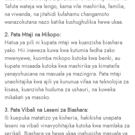
Tafuta wateja wa lengo, kama vile mashirika, familia,
na viwanda, na jitahidi kufahamu changamoto
wanazokutana nazo katika kushughulikia hewa ukaa.
2. Pata Mtaji na Mikopo:
Hatua ya pili ni kupata mtaji wa kuanzisha biashara
yako. Hii inaweza kuwa kwa kutumia fedha zako
mwenyewe, kuomba mikopo kutoka kwa benki, au
kupata misaada kutoka kwa mashirika ya kimataifa
yanayohusiana na masuala ya mazingira. Pata mtaji
unaohitajika kwa ajili ya kununua vifaa na teknolojia za
kisasa, kuanzisha huduma za ushauri, na kuweka
mikakati ya masoko.
3. Pata Vibali na Leseni za Biashara:
Ili kuepuka matatizo ya kisheria, hakikisha unapata
leseni na vibali vinavyohitajika kutoka kwa mamlaka za
serikali. Biashara ya hewa ukaa inahusisha masuala ya