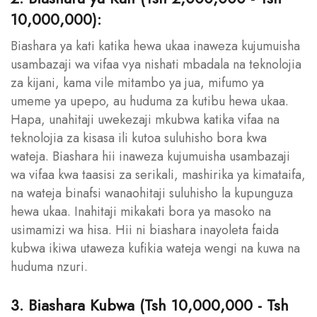
10,000,000):
Biashara ya kati katika hewa ukaa inaweza kujumuisha
usambazaji wa vifaa vya nishati mbadala na teknolojia
za kijani, kama vile mitambo ya jua, mifumo ya
umeme ya upepo, au huduma za kutibu hewa ukaa.
Hapa, unahitaji uwekezaji mkubwa katika vifaa na
teknolojia za kisasa ili kutoa suluhisho bora kwa
wateja. Biashara hii inaweza kujumuisha usambazaji
wa vifaa kwa taasisi za serikali, mashirika ya kimataifa,
na wateja binafsi wanaohitaji suluhisho la kupunguza
hewa ukaa. Inahitaji mikakati bora ya masoko na
usimamizi wa hisa. Hii ni biashara inayoleta faida
kubwa ikiwa utaweza kufikia wateja wengi na kuwa na
huduma nzuri.
3. Biashara Kubwa (Tsh 10,000,000 - Tsh