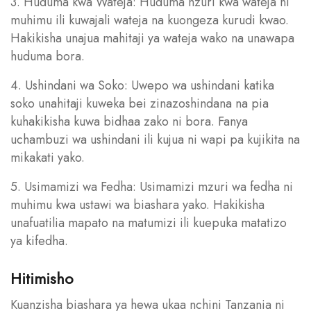
3. Huduma kwa Wateja: Huduma nzuri kwa wateja ni
muhimu ili kuwajali wateja na kuongeza kurudi kwao.
Hakikisha unajua mahitaji ya wateja wako na unawapa
huduma bora.
4. Ushindani wa Soko: Uwepo wa ushindani katika
soko unahitaji kuweka bei zinazoshindana na pia
kuhakikisha kuwa bidhaa zako ni bora. Fanya
uchambuzi wa ushindani ili kujua ni wapi pa kujikita na
mikakati yako.
5. Usimamizi wa Fedha: Usimamizi mzuri wa fedha ni
muhimu kwa ustawi wa biashara yako. Hakikisha
unafuatilia mapato na matumizi ili kuepuka matatizo
ya kifedha.
Hitimisho
Kuanzisha biashara ya hewa ukaa nchini Tanzania ni