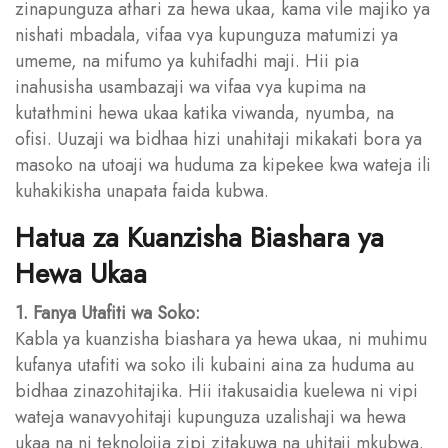
zinapunguza athari za hewa ukaa, kama vile majiko ya
nishati mbadala, vifaa vya kupunguza matumizi ya
umeme, na mifumo ya kuhifadhi maji. Hii pia
inahusisha usambazaji wa vifaa vya kupima na
kutathmini hewa ukaa katika viwanda, nyumba, na
ofisi. Uuzaji wa bidhaa hizi unahitaji mikakati bora ya
masoko na utoaji wa huduma za kipekee kwa wateja ili
kuhakikisha unapata faida kubwa.
Hatua za Kuanzisha Biashara ya
Hewa Ukaa
1. Fanya Utafiti wa Soko:
Kabla ya kuanzisha biashara ya hewa ukaa, ni muhimu
kufanya utafiti wa soko ili kubaini aina za huduma au
bidhaa zinazohitajika. Hii itakusaidia kuelewa ni vipi
wateja wanavyohitaji kupunguza uzalishaji wa hewa
ukaa na ni teknolojia zipi zitakuwa na uhitaji mkubwa.