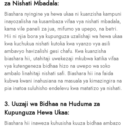
za Nishati Mbadala:
Biashara nyingine ya hewa ukaa ni kuanzisha kampuni
inayozalisha na kusambaza vifaa vya nishati mbadala,
kama vile paneli za jua, mifumo ya upepo, na betri.
Hii ni njia bora ya kupunguza uzalishaji wa hewa ukaa
kwa kuchukua nishati kutoka kwa vyanzo vya asili
ambavyo havizalishi gesi chafu. Kwa kuanzisha
biashara hii, utahitaji uwekezaji mkubwa katika vifaa
vya kutengeneza bidhaa hizo na uwepo wa soko
ambalo linahitaji nishati safi. Biashara hii ina faida
kubwa kwani inahusiana na masuala ya kimazingira na
pia inatoa suluhisho endelevu kwa matatizo ya nishati.
3. Uuzaji wa Bidhaa na Huduma za
Kupunguza Hewa Ukaa:
Biashara hii inaweza kuhusisha kuuza bidhaa ambazo