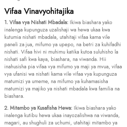
Vifaa Vinavyohitajika
1. Vifaa vya Nishati Mbadala:
Ikiwa biashara yako
inalenga kupunguza uzalishaji wa hewa ukaa kwa
kutumia nishati mbadala, utahitaji vifaa kama vile
paneli za jua, mifumo ya upepo, na betri za kuhifadhi
nishati. Vifaa hivi ni muhimu katika kutoa suluhisho la
nishati safi kwa kaya, biashara, na viwanda. Hii
inahusisha pia vifaa vya mifumo ya maji ya mvua, vifaa
vya ufanisi wa nishati kama vile vifaa vya kupunguza
matumizi ya umeme, na mifumo ya kuhamasisha
matumizi ya majiko ya nishati mbadala kwa familia na
biashara.
2. Mitambo ya Kusafisha Hewa:
Ikiwa biashara yako
inalenga kutibu hewa ukaa inayozalishwa na viwanda,
magari, au shughuli za uchumi, utahitaji mitambo ya