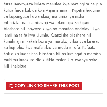
fursa inayoweza kuleta manufaa kwa mazingira na pia
kutoa faida kubwa kwa wajasiriamali. Kupitia huduma
za kupunguza hewa ukaa, matumizi ya nishati
mbadala, na usambazaji wa teknolojia za kijani,
biashara hii inaweza kuwa na manufaa endelevu kwa
jamii na taifa kwa ujumla. Kuanzisha biashara hii
kunahitaji mikakati bora ya masoko, vifaa vya kisasa,
na kujitolea kwa mafanikio ya muda mrefu. Kufuata
hatua za kuanzisha biashara hii na kuzingatia mambo
muhimu kutakusaidia kufikia mafanikio kwenye soko
hili linalokua.
COPY LINK TO SHARE THIS POST