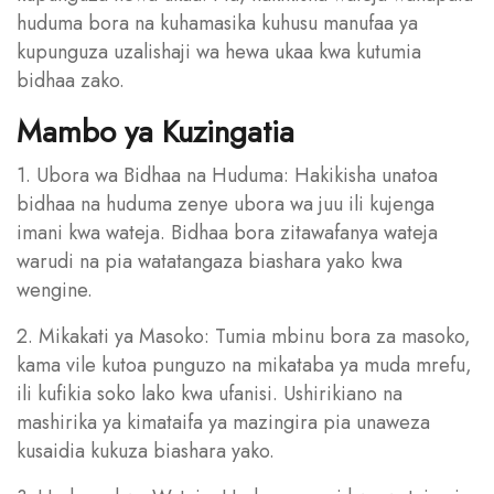
huduma bora na kuhamasika kuhusu manufaa ya
kupunguza uzalishaji wa hewa ukaa kwa kutumia
bidhaa zako.
Mambo ya Kuzingatia
1. Ubora wa Bidhaa na Huduma: Hakikisha unatoa
bidhaa na huduma zenye ubora wa juu ili kujenga
imani kwa wateja. Bidhaa bora zitawafanya wateja
warudi na pia watatangaza biashara yako kwa
wengine.
2. Mikakati ya Masoko: Tumia mbinu bora za masoko,
kama vile kutoa punguzo na mikataba ya muda mrefu,
ili kufikia soko lako kwa ufanisi. Ushirikiano na
mashirika ya kimataifa ya mazingira pia unaweza
kusaidia kukuza biashara yako.