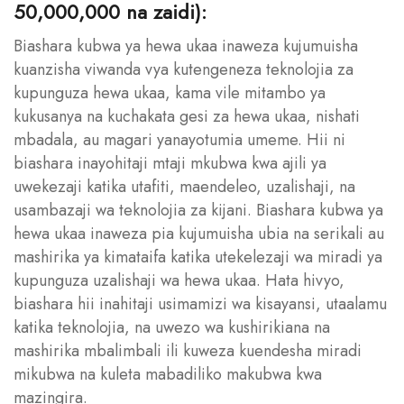
50,000,000 na zaidi):
Biashara kubwa ya hewa ukaa inaweza kujumuisha
kuanzisha viwanda vya kutengeneza teknolojia za
kupunguza hewa ukaa, kama vile mitambo ya
kukusanya na kuchakata gesi za hewa ukaa, nishati
mbadala, au magari yanayotumia umeme. Hii ni
biashara inayohitaji mtaji mkubwa kwa ajili ya
uwekezaji katika utafiti, maendeleo, uzalishaji, na
usambazaji wa teknolojia za kijani. Biashara kubwa ya
hewa ukaa inaweza pia kujumuisha ubia na serikali au
mashirika ya kimataifa katika utekelezaji wa miradi ya
kupunguza uzalishaji wa hewa ukaa. Hata hivyo,
biashara hii inahitaji usimamizi wa kisayansi, utaalamu
katika teknolojia, na uwezo wa kushirikiana na
mashirika mbalimbali ili kuweza kuendesha miradi
mikubwa na kuleta mabadiliko makubwa kwa
mazingira.