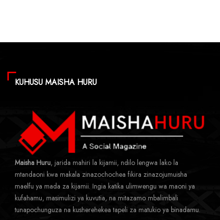
KUHUSU MAISHA HURU
Maisha Huru
, jarida mahiri la kijamii, ndilo lengwa lako la
mtandaoni kwa makala zinazochochea fikira zinazojumuisha
maelfu ya mada za kijamii. Ingia katika ulimwengu wa maoni ya
kufahamu, masimulizi ya kuvutia, na mitazamo mbalimbali
tunapochunguza na kusherehekea tapeli za matukio ya binadamu.