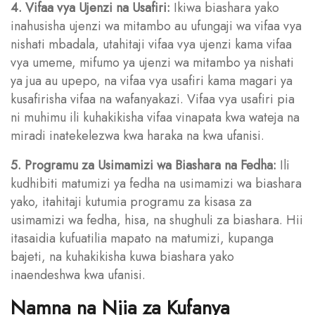
4. Vifaa vya Ujenzi na Usafiri:
Ikiwa biashara yako
inahusisha ujenzi wa mitambo au ufungaji wa vifaa vya
nishati mbadala, utahitaji vifaa vya ujenzi kama vifaa
vya umeme, mifumo ya ujenzi wa mitambo ya nishati
ya jua au upepo, na vifaa vya usafiri kama magari ya
kusafirisha vifaa na wafanyakazi. Vifaa vya usafiri pia
ni muhimu ili kuhakikisha vifaa vinapata kwa wateja na
miradi inatekelezwa kwa haraka na kwa ufanisi.
5. Programu za Usimamizi wa Biashara na Fedha:
Ili
kudhibiti matumizi ya fedha na usimamizi wa biashara
yako, itahitaji kutumia programu za kisasa za
usimamizi wa fedha, hisa, na shughuli za biashara. Hii
itasaidia kufuatilia mapato na matumizi, kupanga
bajeti, na kuhakikisha kuwa biashara yako
inaendeshwa kwa ufanisi.
Namna na Njia za Kufanya