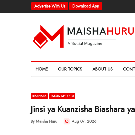
Advertise With Us
Download App
HOME
OUR TOPICS
ABOUT US
CONT
BIASHARA
PAKUA APP YETU
Jinsi ya Kuanzisha Biashara 
By
Maisha Huru
Aug 07, 2026