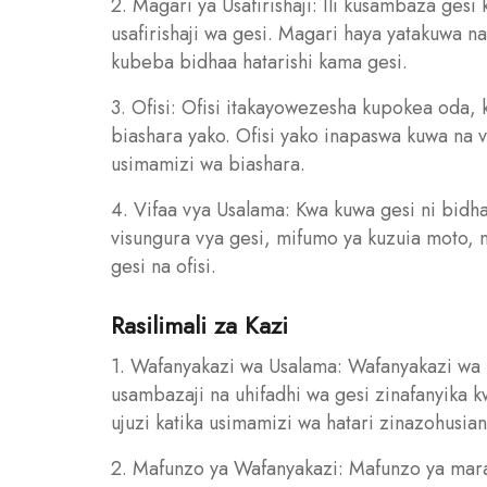
2. Magari ya Usafirishaji: Ili kusambaza gesi
usafirishaji wa gesi. Magari haya yatakuwa 
kubeba bidhaa hatarishi kama gesi.
3. Ofisi: Ofisi itakayowezesha kupokea oda,
biashara yako. Ofisi yako inapaswa kuwa na v
usimamizi wa biashara.
4. Vifaa vya Usalama: Kwa kuwa gesi ni bidhaa
visungura vya gesi, mifumo ya kuzuia moto, 
gesi na ofisi.
Rasilimali za Kazi
1. Wafanyakazi wa Usalama: Wafanyakazi wa u
usambazaji na uhifadhi wa gesi zinafanyika
ujuzi katika usimamizi wa hatari zinazohusian
2. Mafunzo ya Wafanyakazi: Mafunzo ya mar