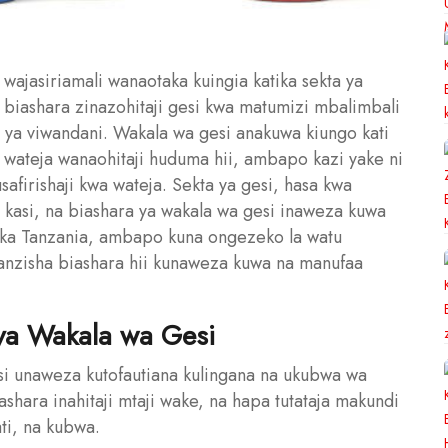
 wajasiriamali wanaotaka kuingia katika sekta ya
biashara zinazohitaji gesi kwa matumizi mbalimbali
i ya viwandani. Wakala wa gesi anakuwa kiungo kati
 wateja wanaohitaji huduma hii, ambapo kazi yake ni
firishaji kwa wateja. Sekta ya gesi, hasa kwa
 kasi, na biashara ya wakala wa gesi inaweza kuwa
tika Tanzania, ambapo kuna ongezeko la watu
uanzisha biashara hii kunaweza kuwa na manufaa
 ya Wakala wa Gesi
si unaweza kutofautiana kulingana na ukubwa wa
ashara inahitaji mtaji wake, na hapa tutataja makundi
ti, na kubwa.