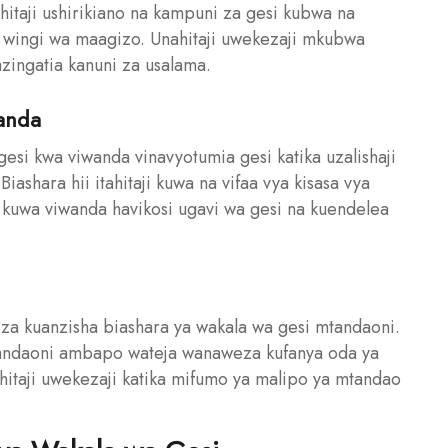
ahitaji ushirikiano na kampuni za gesi kubwa na
wingi wa maagizo. Unahitaji uwekezaji mkubwa
azingatia kanuni za usalama.
anda
esi kwa viwanda vinavyotumia gesi katika uzalishaji
iashara hii itahitaji kuwa na vifaa vya kisasa vya
sha kuwa viwanda havikosi ugavi wa gesi na kuendelea
eza kuanzisha biashara ya wakala wa gesi mtandaoni.
 mtandaoni ambapo wateja wanaweza kufanya oda ya
nahitaji uwekezaji katika mifumo ya malipo ya mtandao