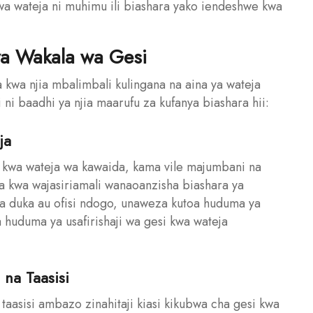
a wateja ni muhimu ili biashara yako iendeshwe kwa
ya Wakala wa Gesi
 kwa njia mbalimbali kulingana na aina ya wateja
i baadhi ya njia maarufu za kufanya biashara hii:
ja
a kwa wateja wa kawaida, kama vile majumbani na
aa kwa wajasiriamali wanaoanzisha biashara ya
a duka au ofisi ndogo, unaweza kutoa huduma ya
 huduma ya usafirishaji wa gesi kwa wateja
 na Taasisi
 taasisi ambazo zinahitaji kiasi kikubwa cha gesi kwa