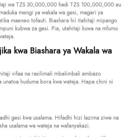
i mtaji wa TZS 30,000,000 hadi TZS 100,000,000 au
 maduka mengi ya wakala wa gesi, magari ya
atika maeneo tofauti. Biashara hii itahitaji mipango
puni kubwa za gesi. Pia, utahitaji kuwa na mfumo
ateja.
ajika kwa Biashara ya Wakala wa
hitaji vifaa na rasilimali mbalimbali ambazo
sha unatoa huduma bora kwa wateja. Hapa chini ni
fadhi gesi kwa usalama. Hifadhi hizi lazima ziwe na
isha usalama wa wateja na wafanyakazi.