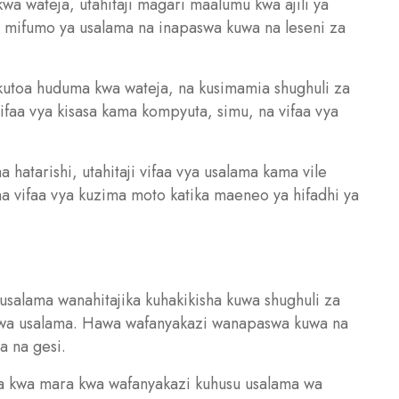
 kwa wateja, utahitaji magari maalumu kwa ajili ya
na mifumo ya usalama na inapaswa kuwa na leseni za
 kutoa huduma kwa wateja, na kusimamia shughuli za
ifaa vya kisasa kama kompyuta, simu, na vifaa vya
 hatarishi, utahitaji vifaa vya usalama kama vile
na vifaa vya kuzima moto katika maeneo ya hifadhi ya
salama wanahitajika kuhakikisha kuwa shughuli za
 kwa usalama. Hawa wafanyakazi wanapaswa kuwa na
a na gesi.
a kwa mara kwa wafanyakazi kuhusu usalama wa