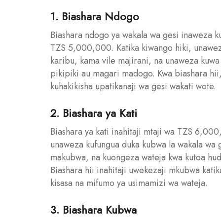
1. Biashara Ndogo
Biashara ndogo ya wakala wa gesi inaweza k
TZS 5,000,000. Katika kiwango hiki, unawez
karibu, kama vile majirani, na unaweza kuwa 
pikipiki au magari madogo. Kwa biashara hii,
kuhakikisha upatikanaji wa gesi wakati wote.
2. Biashara ya Kati
Biashara ya kati inahitaji mtaji wa TZS 6,0
unaweza kufungua duka kubwa la wakala wa ge
makubwa, na kuongeza wateja kwa kutoa hud
Biashara hii inahitaji uwekezaji mkubwa katika 
kisasa na mifumo ya usimamizi wa wateja.
3. Biashara Kubwa