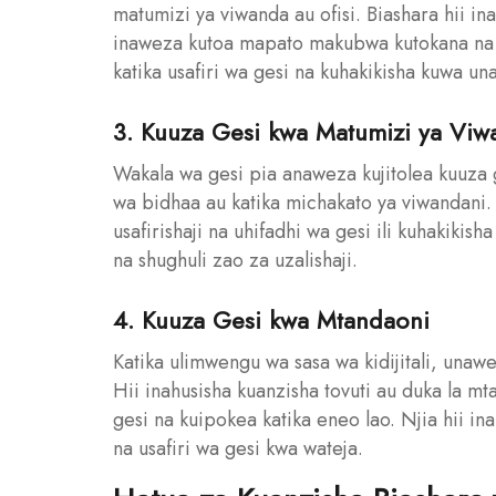
matumizi ya viwanda au ofisi. Biashara hii in
inaweza kutoa mapato makubwa kutokana na 
katika usafiri wa gesi na kuhakikisha kuwa un
3. Kuuza Gesi kwa Matumizi ya Viw
Wakala wa gesi pia anaweza kujitolea kuuza g
wa bidhaa au katika michakato ya viwandani. B
usafirishaji na uhifadhi wa gesi ili kuhakiki
na shughuli zao za uzalishaji.
4. Kuuza Gesi kwa Mtandaoni
Katika ulimwengu wa sasa wa kidijitali, unaw
Hii inahusisha kuanzisha tovuti au duka la
gesi na kuipokea katika eneo lao. Njia hii i
na usafiri wa gesi kwa wateja.