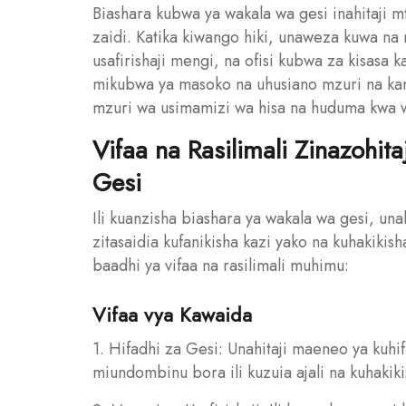
Biashara kubwa ya wakala wa gesi inahitaj
zaidi. Katika kiwango hiki, unaweza kuwa na
usafirishaji mengi, na ofisi kubwa za kisasa k
mikubwa ya masoko na uhusiano mzuri na kam
mzuri wa usimamizi wa hisa na huduma kwa w
Vifaa na Rasilimali Zinazohit
Gesi
Ili kuanzisha biashara ya wakala wa gesi, una
zitasaidia kufanikisha kazi yako na kuhakiki
baadhi ya vifaa na rasilimali muhimu:
Vifaa vya Kawaida
1. Hifadhi za Gesi: Unahitaji maeneo ya kuhi
miundombinu bora ili kuzuia ajali na kuhakik