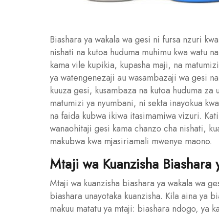
Biashara ya wakala wa gesi ni fursa nzuri kwa
nishati na kutoa huduma muhimu kwa watu na 
kama vile kupikia, kupasha maji, na matumiz
ya watengenezaji au wasambazaji wa gesi na
kuuza gesi, kusambaza na kutoa huduma za usa
matumizi ya nyumbani, ni sekta inayokua kwa
na faida kubwa ikiwa itasimamiwa vizuri. Ka
wanaohitaji gesi kama chanzo cha nishati, k
makubwa kwa mjasiriamali mwenye maono.
Mtaji wa Kuanzisha Biashara
Mtaji wa kuanzisha biashara ya wakala wa ge
biashara unayotaka kuanzisha. Kila aina ya bi
makuu matatu ya mtaji: biashara ndogo, ya ka