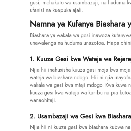
gesi, mchakato wa usambazaji, na huduma kw
ufanisi na kuepuka ajali.
Namna ya Kufanya Biashara 
Biashara ya wakala wa gesi inaweza kufanywa
unawalenga na huduma unazotoa. Hapa chini n
1. Kuuza Gesi kwa Wateja wa Rejare
Njia hii inahusisha kuuza gesi moja kwa moj
wateja wa biashara ndogo. Hii ni njia inayof
wakala wa gesi kwa mtaji mdogo. Kwa kuwa n
kuuza gesi kwa wateja wa karibu na pia kutoa
wanaohitaji.
2. Usambazaji wa Gesi kwa Biashara
Njia hii ni kuuza gesi kwa biashara kubwa na