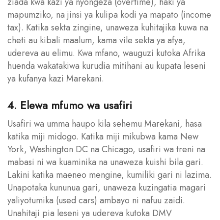
ziada kwa kazi ya nyongeza (overtime), haki ya
mapumziko, na jinsi ya kulipa kodi ya mapato (income
tax). Katika sekta zingine, unaweza kuhitajika kuwa na
cheti au kibali maalum, kama vile sekta ya afya,
udereva au elimu. Kwa mfano, wauguzi kutoka Afrika
huenda wakatakiwa kurudia mitihani au kupata leseni
ya kufanya kazi Marekani.
4. Elewa mfumo wa usafiri
Usafiri wa umma haupo kila sehemu Marekani, hasa
katika miji midogo. Katika miji mikubwa kama New
York, Washington DC na Chicago, usafiri wa treni na
mabasi ni wa kuaminika na unaweza kuishi bila gari.
Lakini katika maeneo mengine, kumiliki gari ni lazima.
Unapotaka kununua gari, unaweza kuzingatia magari
yaliyotumika (used cars) ambayo ni nafuu zaidi.
Unahitaji pia leseni ya udereva kutoka DMV