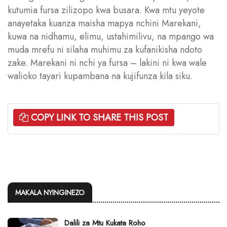
kutumia fursa zilizopo kwa busara. Kwa mtu yeyote
anayetaka kuanza maisha mapya nchini Marekani,
kuwa na nidhamu, elimu, ustahimilivu, na mpango wa
muda mrefu ni silaha muhimu za kufanikisha ndoto
zake. Marekani ni nchi ya fursa – lakini ni kwa wale
walioko tayari kupambana na kujifunza kila siku.
COPY LINK TO SHARE THIS POST
MAKALA NYINGINEZO
Dalili za Mtu Kukata Roho