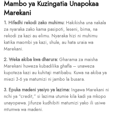
Mambo ya Kuzingatia Unapokaa
Marekani
1. Hifadhi rekodi zako muhimu:
Hakikisha una nakala
za nyaraka zako kama pasipoti, leseni, bima, na
rekodi za kazi au elimu. Nyaraka hizi ni muhimu
katika maombi ya kazi, shule, au hata uraia wa
Marekani.
2. Weka akiba kwa dharura:
Gharama za maisha
Marekani huweza kubadilika ghafla – unaweza
kupoteza kazi au kuhitaji matibabu. Kuwa na akiba ya
miezi 3-6 ya matumizi ni jambo la busara.
3. Epuka madeni yasiyo ya lazima:
Ingawa Marekani ni
nchi ya “credit,” si lazima utumie kila kadi ya mkopo
unayopewa. Jifunze kudhibiti matumizi yako ili usiwe
mtumwa wa madeni.