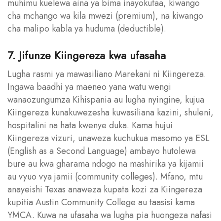
muhimu kuelewa aina ya bima inayokufaa, kiwango
cha mchango wa kila mwezi (premium), na kiwango
cha malipo kabla ya huduma (deductible).
7. Jifunze Kiingereza kwa ufasaha
Lugha rasmi ya mawasiliano Marekani ni Kiingereza.
Ingawa baadhi ya maeneo yana watu wengi
wanaozungumza Kihispania au lugha nyingine, kujua
Kiingereza kunakuwezesha kuwasiliana kazini, shuleni,
hospitalini na hata kwenye duka. Kama hujui
Kiingereza vizuri, unaweza kuchukua masomo ya ESL
(English as a Second Language) ambayo hutolewa
bure au kwa gharama ndogo na mashirika ya kijamii
au vyuo vya jamii (community colleges). Mfano, mtu
anayeishi Texas anaweza kupata kozi za Kiingereza
kupitia Austin Community College au taasisi kama
YMCA. Kuwa na ufasaha wa lugha pia huongeza nafasi