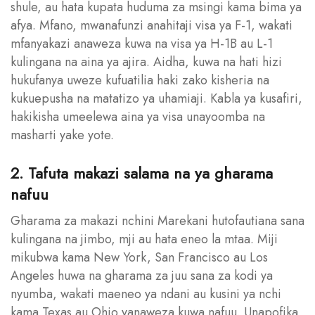
shule, au hata kupata huduma za msingi kama bima ya
afya. Mfano, mwanafunzi anahitaji visa ya F-1, wakati
mfanyakazi anaweza kuwa na visa ya H-1B au L-1
kulingana na aina ya ajira. Aidha, kuwa na hati hizi
hukufanya uweze kufuatilia haki zako kisheria na
kukuepusha na matatizo ya uhamiaji. Kabla ya kusafiri,
hakikisha umeelewa aina ya visa unayoomba na
masharti yake yote.
2. Tafuta makazi salama na ya gharama
nafuu
Gharama za makazi nchini Marekani hutofautiana sana
kulingana na jimbo, mji au hata eneo la mtaa. Miji
mikubwa kama New York, San Francisco au Los
Angeles huwa na gharama za juu sana za kodi ya
nyumba, wakati maeneo ya ndani au kusini ya nchi
kama Texas au Ohio yanaweza kuwa nafuu. Unapofika