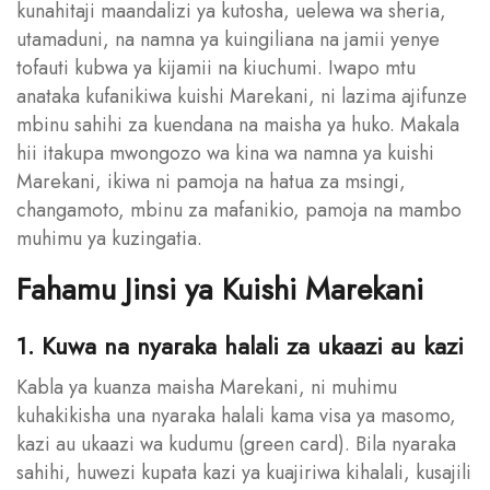
kunahitaji maandalizi ya kutosha, uelewa wa sheria,
utamaduni, na namna ya kuingiliana na jamii yenye
tofauti kubwa ya kijamii na kiuchumi. Iwapo mtu
anataka kufanikiwa kuishi Marekani, ni lazima ajifunze
mbinu sahihi za kuendana na maisha ya huko. Makala
hii itakupa mwongozo wa kina wa namna ya kuishi
Marekani, ikiwa ni pamoja na hatua za msingi,
changamoto, mbinu za mafanikio, pamoja na mambo
muhimu ya kuzingatia.
Fahamu Jinsi ya Kuishi Marekani
1. Kuwa na nyaraka halali za ukaazi au kazi
Kabla ya kuanza maisha Marekani, ni muhimu
kuhakikisha una nyaraka halali kama visa ya masomo,
kazi au ukaazi wa kudumu (green card). Bila nyaraka
sahihi, huwezi kupata kazi ya kuajiriwa kihalali, kusajili