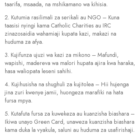
taarifa, msaada, na mshikamano wa kihisia.
2. Kutumia rasilimali za serikali au NGO – Kuna
taasisi nyingi kama Catholic Charities au IRC
zinazosaidia wahamiaji kupata kazi, makazi na
huduma za afya.
3. Kujifunza ujuzi wa kazi za mikono – Mafundi,
wapishi, madereva wa malori hupata ajira kwa haraka,
hasa waliopata leseni sahihi.
4. Kujihusisha na shughuli za kujitolea – Hii hujenga
jina zuri kwenye jamii, huongeza marafiki na hata
fursa mpya.
5. Kutafuta fursa za kuwekeza au kuanzisha biashara –
Ikiwa unayo Green Card, unaweza kuanzisha biashara
kama duka la vyakula, saluni au huduma za usafirishaji.