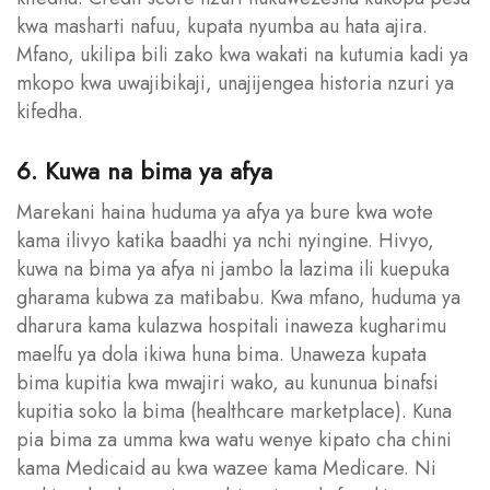
kwa masharti nafuu, kupata nyumba au hata ajira.
Mfano, ukilipa bili zako kwa wakati na kutumia kadi ya
mkopo kwa uwajibikaji, unajijengea historia nzuri ya
kifedha.
6. Kuwa na bima ya afya
Marekani haina huduma ya afya ya bure kwa wote
kama ilivyo katika baadhi ya nchi nyingine. Hivyo,
kuwa na bima ya afya ni jambo la lazima ili kuepuka
gharama kubwa za matibabu. Kwa mfano, huduma ya
dharura kama kulazwa hospitali inaweza kugharimu
maelfu ya dola ikiwa huna bima. Unaweza kupata
bima kupitia kwa mwajiri wako, au kununua binafsi
kupitia soko la bima (healthcare marketplace). Kuna
pia bima za umma kwa watu wenye kipato cha chini
kama Medicaid au kwa wazee kama Medicare. Ni