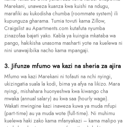
Marekani, unaweza kuanza kwa kuishi na ndugu,
marafiki au kukodisha chumba (roommate system) ili
kupunguza gharama. Tumia tovuti kama Zillow,
Craigslist au Apartments.com kutafuta nyumba
zinazofaa bajeti yako. Kabla ya kuingia mkataba wa
pango, hakikisha unasoma masharti yote na kuelewa ni
nini unawajibika nacho kama mpangaji.
3. Jifunze mfumo wa kazi na sheria za ajira
Mfumo wa kazi Marekani ni tofauti na nchi nyingi,
ukizingatia suala la kodi, bima ya afya na likizo. Mara
nyingi, mishahara huonyeshwa kwa kiwango cha
mwaka (annual salary) au kwa saa (hourly wage).
Wakati mwingine kazi inaweza kuwa ya muda mfupi
(part-time) au ya muda wote (full-time). Ni muhimu
kuelewa haki zako kama mfanyakazi – kama malipo ya