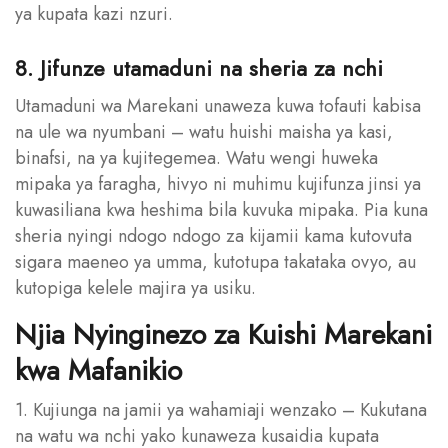
ya kupata kazi nzuri.
8. Jifunze utamaduni na sheria za nchi
Utamaduni wa Marekani unaweza kuwa tofauti kabisa
na ule wa nyumbani – watu huishi maisha ya kasi,
binafsi, na ya kujitegemea. Watu wengi huweka
mipaka ya faragha, hivyo ni muhimu kujifunza jinsi ya
kuwasiliana kwa heshima bila kuvuka mipaka. Pia kuna
sheria nyingi ndogo ndogo za kijamii kama kutovuta
sigara maeneo ya umma, kutotupa takataka ovyo, au
kutopiga kelele majira ya usiku.
Njia Nyinginezo za Kuishi Marekani
kwa Mafanikio
1. Kujiunga na jamii ya wahamiaji wenzako – Kukutana
na watu wa nchi yako kunaweza kusaidia kupata