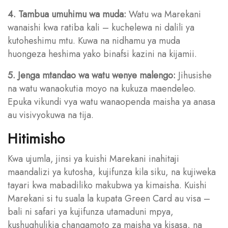
4. Tambua umuhimu wa muda:
Watu wa Marekani
wanaishi kwa ratiba kali – kuchelewa ni dalili ya
kutoheshimu mtu. Kuwa na nidhamu ya muda
huongeza heshima yako binafsi kazini na kijamii.
5. Jenga mtandao wa watu wenye malengo:
Jihusishe
na watu wanaokutia moyo na kukuza maendeleo.
Epuka vikundi vya watu wanaopenda maisha ya anasa
au visivyokuwa na tija.
Hitimisho
Kwa ujumla, jinsi ya kuishi Marekani inahitaji
maandalizi ya kutosha, kujifunza kila siku, na kujiweka
tayari kwa mabadiliko makubwa ya kimaisha. Kuishi
Marekani si tu suala la kupata Green Card au visa –
bali ni safari ya kujifunza utamaduni mpya,
kushughulikia changamoto za maisha ya kisasa, na