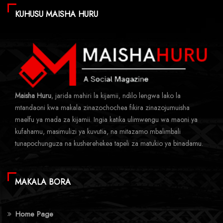
KUHUSU MAISHA HURU
Maisha Huru
, jarida mahiri la kijamii, ndilo lengwa lako la
mtandaoni kwa makala zinazochochea fikira zinazojumuisha
maelfu ya mada za kijamii. Ingia katika ulimwengu wa maoni ya
kufahamu, masimulizi ya kuvutia, na mitazamo mbalimbali
tunapochunguza na kusherehekea tapeli za matukio ya binadamu.
MAKALA BORA
Home Page