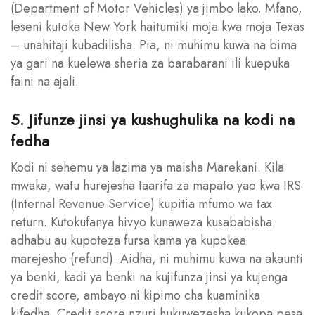
(Department of Motor Vehicles) ya jimbo lako. Mfano,
leseni kutoka New York haitumiki moja kwa moja Texas
– unahitaji kubadilisha. Pia, ni muhimu kuwa na bima
ya gari na kuelewa sheria za barabarani ili kuepuka
faini na ajali.
5. Jifunze jinsi ya kushughulika na kodi na
fedha
Kodi ni sehemu ya lazima ya maisha Marekani. Kila
mwaka, watu hurejesha taarifa za mapato yao kwa IRS
(Internal Revenue Service) kupitia mfumo wa tax
return. Kutokufanya hivyo kunaweza kusababisha
adhabu au kupoteza fursa kama ya kupokea
marejesho (refund). Aidha, ni muhimu kuwa na akaunti
ya benki, kadi ya benki na kujifunza jinsi ya kujenga
credit score, ambayo ni kipimo cha kuaminika
kifedha. Credit score nzuri hukuwezesha kukopa pesa