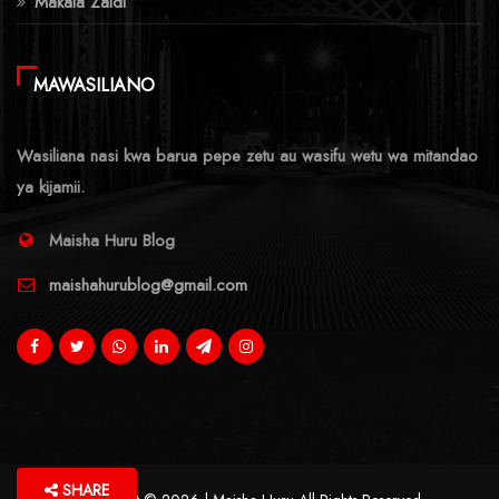
Makala Zaidi
MAWASILIANO
Wasiliana nasi kwa barua pepe zetu au wasifu wetu wa mitandao
ya kijamii.
Maisha Huru Blog
maishahurublog@gmail.com
SHARE