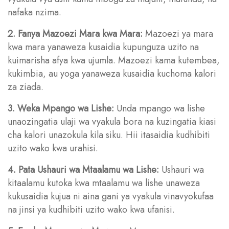
nafaka nzima.
2. Fanya Mazoezi Mara kwa Mara:
Mazoezi ya mara
kwa mara yanaweza kusaidia kupunguza uzito na
kuimarisha afya kwa ujumla. Mazoezi kama kutembea,
kukimbia, au yoga yanaweza kusaidia kuchoma kalori
za ziada.
3. Weka Mpango wa Lishe:
Unda mpango wa lishe
unaozingatia ulaji wa vyakula bora na kuzingatia kiasi
cha kalori unazokula kila siku. Hii itasaidia kudhibiti
uzito wako kwa urahisi.
4. Pata Ushauri wa Mtaalamu wa Lishe:
Ushauri wa
kitaalamu kutoka kwa mtaalamu wa lishe unaweza
kukusaidia kujua ni aina gani ya vyakula vinavyokufaa
na jinsi ya kudhibiti uzito wako kwa ufanisi.