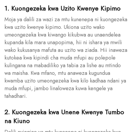
1. Kuongezeka kwa Uzito Kwenye Kipimo
Moja ya dalili za wazi za mtu kunenepa ni kuongezeka
kwa uzito kwenye kipimo. Ukiona uzito wako
umeongezeka kwa kiwango kikubwa au unaendelea
kupanda kila mara unapopima, hii ni ishara ya mwili
wako kukusanya mafuta au uzito wa ziada. Hii inaweza
kutokea kwa kipindi cha muda mfupi au polepole
kulingana na mabadiliko ya tabia za lishe au mtindo
wa maisha. Kwa mfano, mtu anaweza kugundua
kwamba uzito umeongezeka kwa kilo kadhaa ndani ya
muda mfupi, jambo linaloweza kuwa kengele ya
tahadhari.
2. Kuongezeka kwa Unene Kwenye Tumbo
na Kiuno
Dalili nyingine ya mtu kunenepa ni kuongezeka kwa