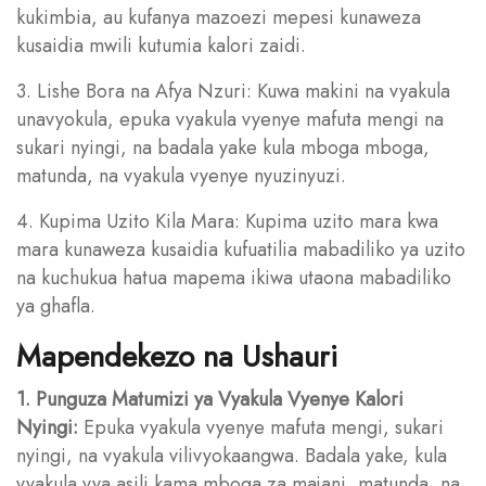
kukimbia, au kufanya mazoezi mepesi kunaweza
kusaidia mwili kutumia kalori zaidi.
3. Lishe Bora na Afya Nzuri: Kuwa makini na vyakula
unavyokula, epuka vyakula vyenye mafuta mengi na
sukari nyingi, na badala yake kula mboga mboga,
matunda, na vyakula vyenye nyuzinyuzi.
4. Kupima Uzito Kila Mara: Kupima uzito mara kwa
mara kunaweza kusaidia kufuatilia mabadiliko ya uzito
na kuchukua hatua mapema ikiwa utaona mabadiliko
ya ghafla.
Mapendekezo na Ushauri
1. Punguza Matumizi ya Vyakula Vyenye Kalori
Nyingi:
Epuka vyakula vyenye mafuta mengi, sukari
nyingi, na vyakula vilivyokaangwa. Badala yake, kula
vyakula vya asili kama mboga za majani, matunda, na