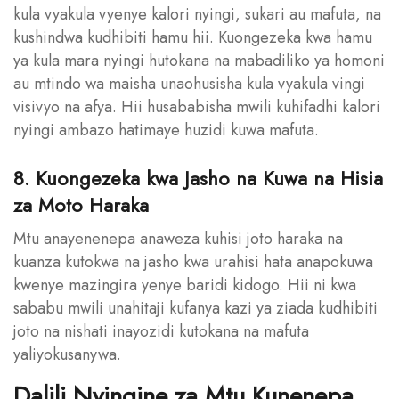
kula vyakula vyenye kalori nyingi, sukari au mafuta, na
kushindwa kudhibiti hamu hii. Kuongezeka kwa hamu
ya kula mara nyingi hutokana na mabadiliko ya homoni
au mtindo wa maisha unaohusisha kula vyakula vingi
visivyo na afya. Hii husababisha mwili kuhifadhi kalori
nyingi ambazo hatimaye huzidi kuwa mafuta.
8. Kuongezeka kwa Jasho na Kuwa na Hisia
za Moto Haraka
Mtu anayenenepa anaweza kuhisi joto haraka na
kuanza kutokwa na jasho kwa urahisi hata anapokuwa
kwenye mazingira yenye baridi kidogo. Hii ni kwa
sababu mwili unahitaji kufanya kazi ya ziada kudhibiti
joto na nishati inayozidi kutokana na mafuta
yaliyokusanywa.
Dalili Nyingine za Mtu Kunenepa