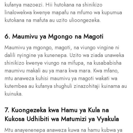
kufanya mazoezi. Hii hutokana na shinikizo
linalowekwa kwenye mapafu na mfumo wa kupumua
kutokana na mafuta au uzito ulioongezeka.
6. Maumivu ya Mgongo na Magoti
Maumivu ya mgongo, magoti, na viungo vingine ni
dalili nyingine ya kunenepa. Uzito wa ziada unaweka
shinikizo kwenye viungo na mifupa, na kusababisha
maumivu makali au ya mara kwa mara. Kwa mfano,
mtu anaweza kuhisi maumivu ya magoti wakati wa
kutembea au kufanya shughuli zinazohitaji kuinama au
kuinuka.
7. Kuongezeka kwa Hamu ya Kula na
Kukosa Udhibiti wa Matumizi ya Vyakula
Mtu anayenenepa anaweza kuwa na hamu kubwa ya