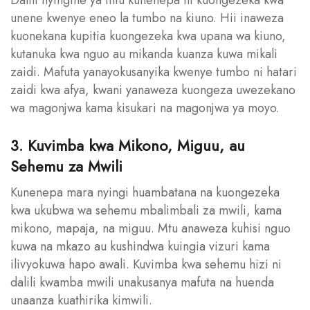
unene kwenye eneo la tumbo na kiuno. Hii inaweza
kuonekana kupitia kuongezeka kwa upana wa kiuno,
kutanuka kwa nguo au mikanda kuanza kuwa mikali
zaidi. Mafuta yanayokusanyika kwenye tumbo ni hatari
zaidi kwa afya, kwani yanaweza kuongeza uwezekano
wa magonjwa kama kisukari na magonjwa ya moyo.
3. Kuvimba kwa Mikono, Miguu, au
Sehemu za Mwili
Kunenepa mara nyingi huambatana na kuongezeka
kwa ukubwa wa sehemu mbalimbali za mwili, kama
mikono, mapaja, na miguu. Mtu anaweza kuhisi nguo
kuwa na mkazo au kushindwa kuingia vizuri kama
ilivyokuwa hapo awali. Kuvimba kwa sehemu hizi ni
dalili kwamba mwili unakusanya mafuta na huenda
unaanza kuathirika kimwili.