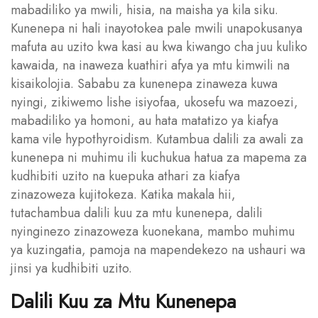
mabadiliko ya mwili, hisia, na maisha ya kila siku.
Kunenepa ni hali inayotokea pale mwili unapokusanya
mafuta au uzito kwa kasi au kwa kiwango cha juu kuliko
kawaida, na inaweza kuathiri afya ya mtu kimwili na
kisaikolojia. Sababu za kunenepa zinaweza kuwa
nyingi, zikiwemo lishe isiyofaa, ukosefu wa mazoezi,
mabadiliko ya homoni, au hata matatizo ya kiafya
kama vile hypothyroidism. Kutambua dalili za awali za
kunenepa ni muhimu ili kuchukua hatua za mapema za
kudhibiti uzito na kuepuka athari za kiafya
zinazoweza kujitokeza. Katika makala hii,
tutachambua dalili kuu za mtu kunenepa, dalili
nyinginezo zinazoweza kuonekana, mambo muhimu
ya kuzingatia, pamoja na mapendekezo na ushauri wa
jinsi ya kudhibiti uzito.
Dalili Kuu za Mtu Kunenepa