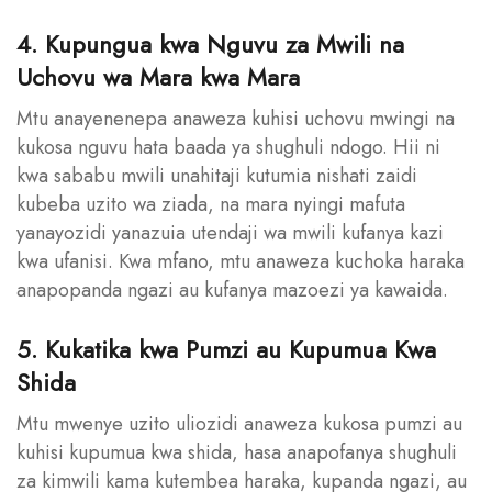
4. Kupungua kwa Nguvu za Mwili na
Uchovu wa Mara kwa Mara
Mtu anayenenepa anaweza kuhisi uchovu mwingi na
kukosa nguvu hata baada ya shughuli ndogo. Hii ni
kwa sababu mwili unahitaji kutumia nishati zaidi
kubeba uzito wa ziada, na mara nyingi mafuta
yanayozidi yanazuia utendaji wa mwili kufanya kazi
kwa ufanisi. Kwa mfano, mtu anaweza kuchoka haraka
anapopanda ngazi au kufanya mazoezi ya kawaida.
5. Kukatika kwa Pumzi au Kupumua Kwa
Shida
Mtu mwenye uzito uliozidi anaweza kukosa pumzi au
kuhisi kupumua kwa shida, hasa anapofanya shughuli
za kimwili kama kutembea haraka, kupanda ngazi, au