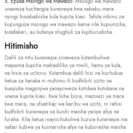
5. Epuka Msongo wa Mawazo:
Msongo wa mawazo
unaweza kuchangia kunenepa kwa sababu mara
nyingi husababisha kula kupita kiasi. Tafuta mbinu za
kupunguza msongo wa mawazo kama vile kupumzika,
kutafakari, au kufanya shughuli za kujiburudisha.
Hitimisho
Dalili za mtu kunenepa zinaweza kutambuliwa
mapema kupitia mabadiliko ya mwili, hamu ya kula,
na hisia za uchovu. Kutambua dalili hizi na kuchukua
hatua za haraka ni muhimu ili kudhibiti uzito na
kuepuka magonjwa yanayoweza kutokea kutokana na
unene kupita kiasi. Kwa lishe bora, mazoezi ya mara
kwa mara, na ufuatiliaji wa karibu wa uzito, ni rahisi
kudhibiti kunenepa na kuishi maisha yenye afya na
furaha. Kila hatua inayochukuliwa kuzuia kunenepa ina
nafasi kubwa ya kuimarisha afya na kuboresha maisha