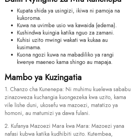
Kupata shida ya usingizi, ikiwa ni pamoja na
kukoroma.
Kuwa na uvimbe usio wa kawaida (edema).
Kushindwa kuingia katika nguo za zamani.
Kuhisi uzito mwingi wakati wa kukaa au
kusimama.
Kuona ngozi kuwa na mabadiliko ya rangi
kwenye maeneo kama shingo au mapaja.
Mambo ya Kuzingatia
1. Chanzo cha Kunenepa: Ni muhimu kuelewa sababu
zinazoweza kuchangia kuongezeka kwa uzito, kama
vile lishe duni, ukosefu wa mazoezi, matatizo ya
homoni, au matumizi ya dawa fulani.
2. Kufanya Mazoezi Mara kwa Mara: Mazoezi yana
nafasi kubwa katika kudhibiti uzito. Kutembea,