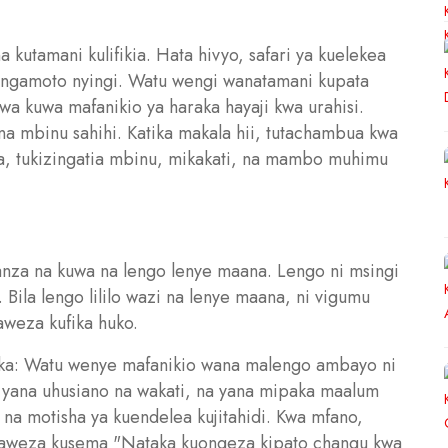
a kutamani kulifikia. Hata hivyo, safari ya kuelekea
ngamoto nyingi. Watu wengi wanatamani kupata
wa kuwa mafanikio ya haraka hayaji kwa urahisi.
 na mbinu sahihi. Katika makala hii, tutachambua kwa
aka, tukizingatia mbinu, mikakati, na mambo muhimu
uanza na kuwa na lengo lenye maana. Lengo ni msingi
 Bila lengo lililo wazi na lenye maana, ni vigumu
aweza kufika huko.
ka: Watu wenye mafanikio wana malengo ambayo ni
 yana uhusiano na wakati, na yana mipaka maalum
a motisha ya kuendelea kujitahidi. Kwa mfano,
unaweza kusema "Nataka kuongeza kipato changu kwa