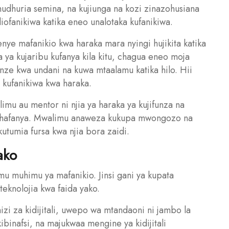
udhuria semina, na kujiunga na kozi zinazohusiana
iofanikiwa katika eneo unalotaka kufanikiwa.
ye mafanikio kwa haraka mara nyingi hujikita katika
 ya kujaribu kufanya kila kitu, chagua eneo moja
ifunze kwa undani na kuwa mtaalamu katika hilo. Hii
a kufanikiwa kwa haraka.
imu au mentor ni njia ya haraka ya kujifunza na
hafanya. Mwalimu anaweza kukupa mwongozo na
tumia fursa kwa njia bora zaidi.
ako
mu muhimu ya mafanikio. Jinsi gani ya kupata
teknolojia kwa faida yako.
zi za kidijitali, uwepo wa mtandaoni ni jambo la
kibinafsi, na majukwaa mengine ya kidijitali