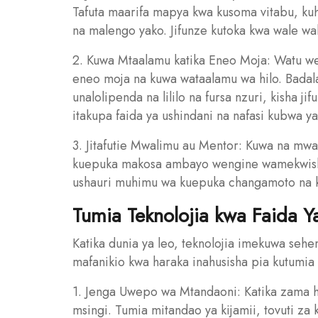
Tafuta maarifa mapya kwa kusoma vitabu, kuh
na malengo yako. Jifunze kutoka kwa wale wal
2. Kuwa Mtaalamu katika Eneo Moja: Watu wen
eneo moja na kuwa wataalamu wa hilo. Badala
unalolipenda na lililo na fursa nzuri, kisha j
itakupa faida ya ushindani na nafasi kubwa y
3. Jitafutie Mwalimu au Mentor: Kuwa na mwal
kuepuka makosa ambayo wengine wamekwis
ushauri muhimu wa kuepuka changamoto na ku
Tumia Teknolojia kwa Faida Y
Katika dunia ya leo, teknolojia imekuwa sehe
mafanikio kwa haraka inahusisha pia kutumia 
1. Jenga Uwepo wa Mtandaoni: Katika zama hi
msingi. Tumia mitandao ya kijamii, tovuti za 