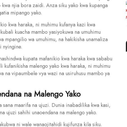
 kwa njia bora zaidi. Anza siku yako kwa kupanga
gatia mipango yako.
nikio kwa haraka, ni muhimu kufanya kazi kwa
Usikubali kuacha mambo yasiyokuwa na umuhimu
wa mpangilio wa umuhimu, na hakikisha unamaliza
i nyingine.
nashindwa kupata mafanikio kwa haraka kwa sababu
 Ili kufanikisha malengo yako kwa haraka, ni muhimu
Kuwa na vipaumbele vya wazi na usiruhusu mambo ya
oendana na Malengo Yako
 sana maarifa na ujuzi. Dunia inabadilika kwa kasi,
 na ujuzi sahihi unaoendana na malengo yako.
kubwa ni wale wanaojitahidi kujifunza kila siku.