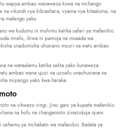
 watu wapya ambao wanaweza kuwa na mchango
ge na vikundi vya kibiashara, vyama vya kitaaluma, na
na malengo yako.
no wa kudumu ni muhimu katika safari ya mafanikio.
uda mrefu, ikiwa ni pamoja na msaada wa
akikisha unadumisha uhusiano mzuri na watu ambao
.
iana na wataalamu katika sekta yako kunaweza
a watu ambao wana ujuzi na uzoefu unaohusiana na
ikisha mipango yako kwa haraka.
amoto
oto na vikwazo vingi. Jinsi gani ya kupata mafanikio
biliana na hofu na changamoto zinazokuja njiani.
ni sehemu ya mchakato wa mafanikio. Badala ya