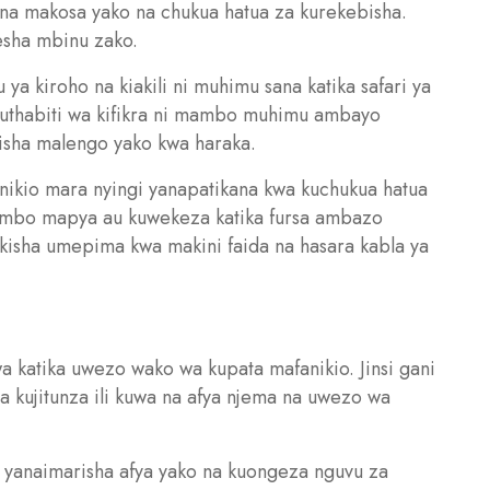
 na makosa yako na chukua hatua za kurekebisha.
resha mbinu zako.
ya kiroho na kiakili ni muhimu sana katika safari ya
a uthabiti wa kifikra ni mambo muhimu ambayo
kisha malengo yako kwa haraka.
nikio mara nyingi yanapatikana kwa kuchukua hatua
mambo mapya au kuwekeza katika fursa ambazo
ikisha umepima kwa makini faida na hasara kabla ya
bwa katika uwezo wako wa kupata mafanikio. Jinsi gani
a kujitunza ili kuwa na afya njema na uwezo wa
i yanaimarisha afya yako na kuongeza nguvu za