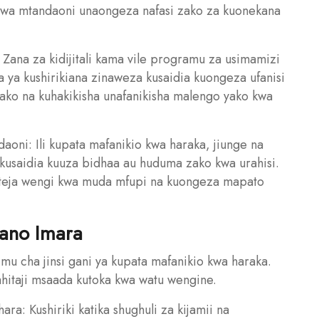
 wa mtandaoni unaongeza nafasi zako za kuonekana
: Zana za kidijitali kama vile programu za usimamizi
ya kushirikiana zinaweza kusaidia kuongeza ufanisi
 zako na kuhakikisha unafanikisha malengo yako kwa
aoni: Ili kupata mafanikio kwa haraka, jiunge na
kusaidia kuuza bidhaa au huduma zako kwa urahisi.
wateja wengi kwa muda mfupi na kuongeza mapato
iano Imara
u cha jinsi gani ya kupata mafanikio kwa haraka.
ahitaji msaada kutoka kwa watu wengine.
hara: Kushiriki katika shughuli za kijamii na