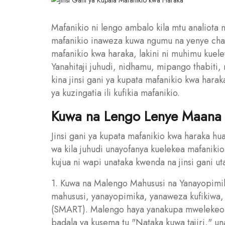
Mafanikio ni lengo ambalo kila mtu analiota n
mafanikio inaweza kuwa ngumu na yenye cha
mafanikio kwa haraka, lakini ni muhimu kuele
Yanahitaji juhudi, nidhamu, mipango thabiti,
kina jinsi gani ya kupata mafanikio kwa har
ya kuzingatia ili kufikia mafanikio.
Kuwa na Lengo Lenye Maana
Jinsi gani ya kupata mafanikio kwa haraka h
wa kila juhudi unayofanya kuelekea mafanikio.
kujua ni wapi unataka kwenda na jinsi gani ut
1. Kuwa na Malengo Mahususi na Yanayopimi
mahususi, yanayopimika, yanaweza kufikiwa,
(SMART). Malengo haya yanakupa mwelekeo n
badala ya kusema tu "Nataka kuwa tajiri," 