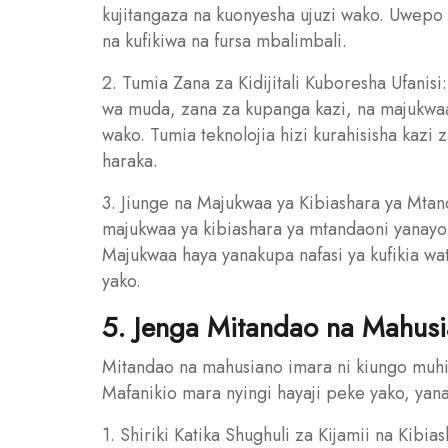
kujitangaza na kuonyesha ujuzi wako. Uwepo
na kufikiwa na fursa mbalimbali.
2. Tumia Zana za Kidijitali Kuboresha Ufanisi
wa muda, zana za kupanga kazi, na majukwaa 
wako. Tumia teknolojia hizi kurahisisha kazi
haraka.
3. Jiunge na Majukwaa ya Kibiashara ya Mtand
majukwaa ya kibiashara ya mtandaoni yanayo
Majukwaa haya yanakupa nafasi ya kufikia 
yako.
5. Jenga Mitandao na Mahus
Mitandao na mahusiano imara ni kiungo muhim
Mafanikio mara nyingi hayaji peke yako, yan
1. Shiriki Katika Shughuli za Kijamii na Kibias