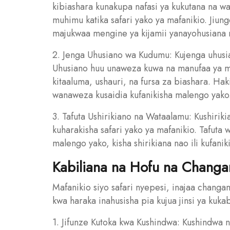
kibiashara kunakupa nafasi ya kukutana na
muhimu katika safari yako ya mafanikio. Jiun
majukwaa mengine ya kijamii yanayohusiana 
2. Jenga Uhusiano wa Kudumu: Kujenga uhusia
Uhusiano huu unaweza kuwa na manufaa ya m
kitaaluma, ushauri, na fursa za biashara. H
wanaweza kusaidia kufanikisha malengo yako
3. Tafuta Ushirikiano na Wataalamu: Kushirik
kuharakisha safari yako ya mafanikio. Tafut
malengo yako, kisha shirikiana nao ili kufan
Kabiliana na Hofu na Chang
Mafanikio siyo safari nyepesi, inajaa changam
kwa haraka inahusisha pia kujua jinsi ya kuka
1. Jifunze Kutoka kwa Kushindwa: Kushindwa 