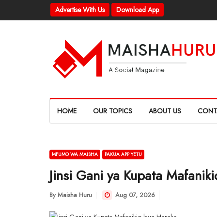
Advertise With Us
Download App
HOME
OUR TOPICS
ABOUT US
CONT
MFUMO WA MAISHA
PAKUA APP YETU
Jinsi Gani ya Kupata Mafanik
By
Maisha Huru
Aug 07, 2026