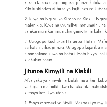
kukata tamaa unapoanguka, jifunze kutokana
Kila kushindwa ni fursa ya kujifunza na kubo
2. Kuwa na Nguvu ya Kiroho na Kiakili: Nguvu 
mafanikio. Kuwa na uvumilivu, matumaini, n
yatakusaidia kushinda changamoto na kufani
3. Usiogope Kuchukua Hatua za Hatari: Mafa
za hatari zilizopimwa. Usiogope kujaribu 
zinaonekana kuwa na hatari. Hata hivyo, hak
kuchukua hatua.
Jitunze Kimwili na Kiakili
Afya yako ya kimwili na kiakili ina athari ku
ya kupata mafanikio kwa haraka pia inahusish
kufanya kazi kwa ufanisi.
1. Fanya Mazoezi ya Mwili: Mazoezi ya mwil