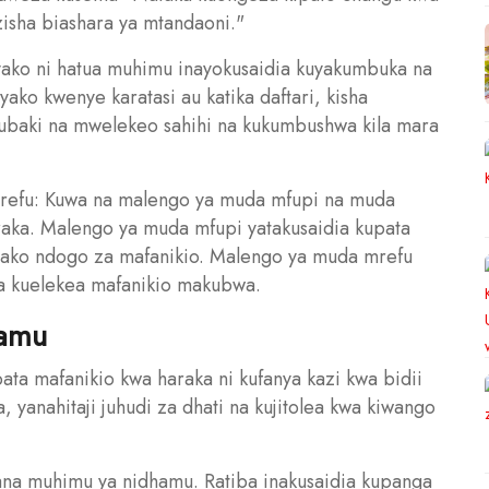
isha biashara ya mtandaoni."
yako ni hatua muhimu inayokusaidia kuyakumbuka na
ako kwenye karatasi au katika daftari, kisha
ubaki na mwelekeo sahihi na kukumbushwa kila mara
efu: Kuwa na malengo ya muda mfupi na muda
raka. Malengo ya muda mfupi yatakusaidia kupata
zako ndogo za mafanikio. Malengo ya muda mrefu
a kuelekea mafanikio makubwa.
hamu
ata mafanikio kwa haraka ni kufanya kazi kwa bidii
 yanahitaji juhudi za dhati na kujitolea kwa kiwango
 zana muhimu ya nidhamu. Ratiba inakusaidia kupanga