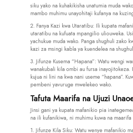
siku yako na kuhakikisha unatumia muda wako
mambo muhimu unayohitaji kufanya na kuzin
2. Fanya Kazi kwa Utaratibu: Ili kupata mafa
utaratibu na kufuata mpangilio uliouweka. 
yachukue muda wako. Panga shughuli zako k
kazi za msingi kabla ya kuendelea na shughul
3. Jifunze Kusema “Hapana”: Watu wengi wa
wanakubali kila ombi au fursa inayojitokeza.
kujua ni lini na kwa nani useme “hapana”. 
pembeni yavuruge mwelekeo wako.
Tafuta Maarifa na Ujuzi Una
Jinsi gani ya kupata mafanikio pia inategemea
na ili kufanikiwa, ni muhimu kuwa na maarifa
1. Jifunze Kila Siku: Watu wenye mafanikio ma