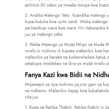
asilimia 50 ndani ya mwaka mmoja kwa kuanz
2. Andika Malengo Yako: Kuandika malengo 
kuyachukulia kwa uzito zaidi. Weka malengo y
yachambue mara kwa mara. Hii itakusaidia k
juu ya malengo yako.
3. Weka Malengo ya Muda Mfupi na Muda Mr
mrefu ni muhimu ili kupata mafanikio kwa ha
mafanikio ya haraka na kusherehekea hatua 
yatakupa mwelekeo na dira ya muda mrefu y
Fanya Kazi kwa Bidii na Nid
Mojawapo ya njia muhimu ya jinsi gani ya kup
na nidhamu. Mafanikio hayaji kwa kubahatisha,
cha juu.
1. Kuwa na Ratiba Thabiti: Ratiba thabiti ni